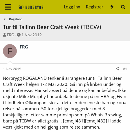
Logg inn
Registrer
Rogaland
Tur til Tallinn Beer Craft Week (TBCW)
T
S
FRG
1 Nov 2019
r
t
å
a
FRG
F
d
r
s
t
t
d
a
a
1 Nov 2019
#1
r
t
t
o
Norbrygg ROGALAND tenker å arrangere tur til Tallinn Beer
e
Craft Week helgen 1-2 Mai 2020. Gå inn på linken under og
r
meld interesse. Har selv vært på denne og kan anbefales. Ikke
ukjente Mike Murphy har anbefalte denne på en HBA og Eivin
i Lindheim Ølkompani sier at dette er den eneste han og kona
reiser på sammen. 50 forskjellige bryggerier med 8
forskjellige øl etter samme prinsipp som på Whats Brewing,
bare på TCBW er øllet gratis... [emoji481][emoji482] Hadde
vært kjekt med en hel gjeng som reiste sammen.