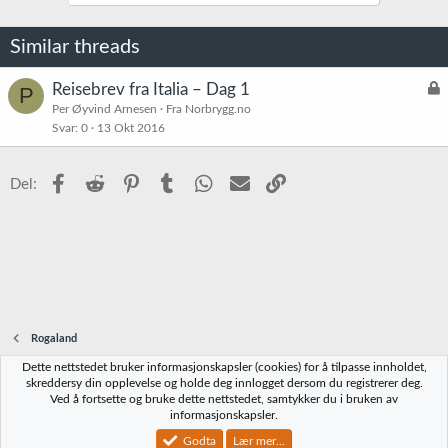
Similar threads
L
Reisebrev fra Italia – Dag 1
P
å
Per Øyvind Arnesen
Fra Norbrygg.no
Svar
0
13 Okt 2016
s
t
Facebook
Reddit
Pinterest
Tumblr
WhatsApp
E-post
Link
Del:
Rogaland
Dette nettstedet bruker informasjonskapsler (cookies) for å tilpasse innholdet,
Norbrygg-default
skreddersy din opplevelse og holde deg innlogget dersom du registrerer deg.
Ved å fortsette og bruke dette nettstedet, samtykker du i bruken av
Kontakt oss
Vilkår og regler
Personvernregler
Hjelp
Hjem
R
informasjonskapsler.
S
S
Godta
Lær mer...
®
Community platform by XenForo
© 2010-2023 XenForo Ltd.