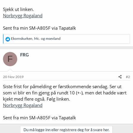
Sjekk ut linken.
Norbrygg Rogaland
Sent fra min SM-A805F via Tapatalk
R
Ekornskurken
,
Mc.
og
msevland
e
a
k
FRG
F
s
j
o
n
e
20 Nov 2019
#2
r
Siste frist for påmelding er førstkommende søndag. Ser ut
:
som vi blir en fin gjeng på rundt 10 (+-), men det hadde vært
kjekt med flere også. Følg linken.
Norbrygg Rogaland
Sent fra min SM-A805F via Tapatalk
Du må logge inn eller registrere deg for å svare her.