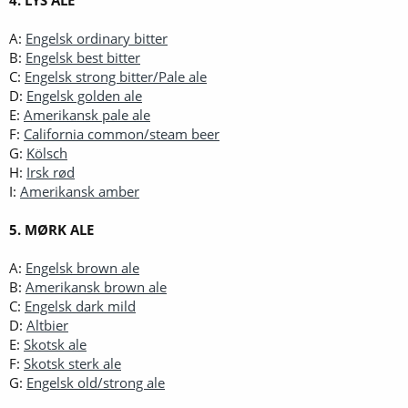
A:
Engelsk ordinary bitter
B:
Engelsk best bitter
C:
Engelsk strong bitter/Pale ale
D:
Engelsk golden ale
E:
Amerikansk pale ale
F:
California common/steam beer
G:
Kölsch
H:
Irsk rød
I:
Amerikansk amber
5. MØRK ALE
A:
Engelsk brown ale
B:
Amerikansk brown ale
C:
Engelsk dark mild
D:
Altbier
E:
Skotsk ale
F:
Skotsk sterk ale
G:
Engelsk old/strong ale