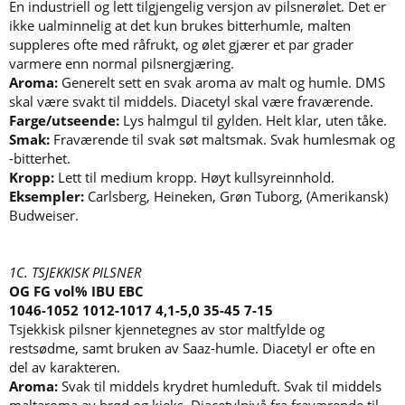
En industriell og lett tilgjengelig versjon av pilsnerølet. Det er
ikke ualminnelig at det kun brukes bitterhumle, malten
suppleres ofte med råfrukt, og ølet gjærer et par grader
varmere enn normal pilsnergjæring.
Aroma:
Generelt sett en svak aroma av malt og humle. DMS
skal være svakt til middels. Diacetyl skal være fraværende.
Farge/utseende:
Lys halmgul til gylden. Helt klar, uten tåke.
Smak:
Fraværende til svak søt maltsmak. Svak humlesmak og
-bitterhet.
Kropp:
Lett til medium kropp. Høyt kullsyreinnhold.
Eksempler:
Carlsberg, Heineken, Grøn Tuborg, (Amerikansk)
Budweiser.
1C. TSJEKKISK PILSNER
OG FG vol% IBU EBC
1046-1052 1012-1017 4,1-5,0 35-45 7-15
Tsjekkisk pilsner kjennetegnes av stor maltfylde og
restsødme, samt bruken av Saaz-humle. Diacetyl er ofte en
del av karakteren.
Aroma:
Svak til middels krydret humleduft. Svak til middels
maltaroma av brød og kjeks. Diacetylnivå fra fraværende til