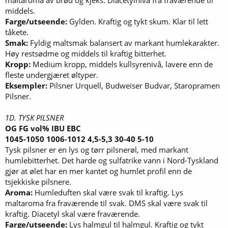
middels.
Farge/utseende:
Gylden. Kraftig og tykt skum. Klar til lett
tåkete.
Smak:
Fyldig maltsmak balansert av markant humlekarakter.
Høy restsødme og middels til kraftig bitterhet.
Kropp:
Medium kropp, middels kullsyrenivå, lavere enn de
fleste undergjæret øltyper.
Eksempler:
Pilsner Urquell, Budweiser Budvar, Staropramen
Pilsner.
1D. TYSK PILSNER
OG FG vol% IBU EBC
1045-1050 1006-1012 4,5-5,3 30-40 5-10
Tysk pilsner er en lys og tørr pilsnerøl, med markant
humlebitterhet. Det harde og sulfatrike vann i Nord-Tyskland
gjør at ølet har en mer kantet og humlet profil enn de
tsjekkiske pilsnere.
Aroma:
Humleduften skal være svak til kraftig. Lys
maltaroma fra fraværende til svak. DMS skal være svak til
kraftig. Diacetyl skal være fraværende.
Farge/utseende:
Lys halmgul til halmgul. Kraftig og tykt