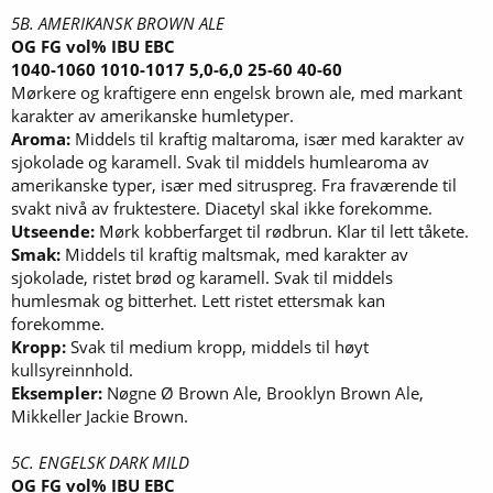
5B. AMERIKANSK BROWN ALE
OG FG vol% IBU EBC
1040-1060 1010-1017 5,0-6,0 25-60 40-60
Mørkere og kraftigere enn engelsk brown ale, med markant
karakter av amerikanske humletyper.
Aroma:
Middels til kraftig maltaroma, især med karakter av
sjokolade og karamell. Svak til middels humlearoma av
amerikanske typer, især med sitruspreg. Fra fraværende til
svakt nivå av fruktestere. Diacetyl skal ikke forekomme.
Utseende:
Mørk kobberfarget til rødbrun. Klar til lett tåkete.
Smak:
Middels til kraftig maltsmak, med karakter av
sjokolade, ristet brød og karamell. Svak til middels
humlesmak og bitterhet. Lett ristet ettersmak kan
forekomme.
Kropp:
Svak til medium kropp, middels til høyt
kullsyreinnhold.
Eksempler:
Nøgne Ø Brown Ale, Brooklyn Brown Ale,
Mikkeller Jackie Brown.
5C. ENGELSK DARK MILD
OG FG vol% IBU EBC