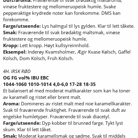
vinøse fruktestere og mellomeruopeisk humle. Svake
pepperaktige krydrede noter kan forekomme. DMS kan
forekomme.
Farge/utseende:
Lys halmgul til lys gylden. Klar til lett tåkete.
Smak:
Fraværende til svak brødaktig maltsmak, vinøse
fruktestere og mellomeruopeisk humle.
Kropp:
Lett kropp. Høyt kullsyreinnhold.
Eksempel:
Inderøy Kvamsholmer, Ægir Kvase Kølsch, Gaffel
Kölsch, Dom Kölsch, Früh Kölsch.
4H. IRSK RØD
OG FG vol% IBU EBC
1044-1060 1010-1014 4,0-6,0 17-28 18-35
Et balansert øl med moderat maltkarakter som kan ha toner
av karamell og ristet eller brent malt.
Aroma:
Domineres av ristet malt med noe karamellkarakter.
Svak til fraværende fruktighet. Fraværende til svak duft av
engelske humletyper. Fraværende til svak diacetyl.
Farge/utseende:
Dyp kobber til brunrød farge. Tykt lyst
skum. Klar til lett tåket.
Smak:
Moderat karamellsmak og sødme. Svak til middels