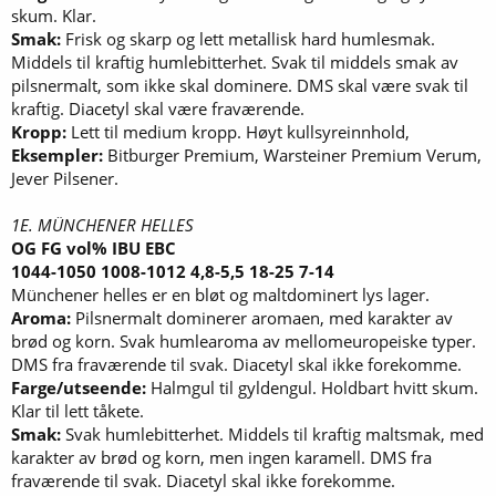
skum. Klar.
Smak:
Frisk og skarp og lett metallisk hard humlesmak.
Middels til kraftig humlebitterhet. Svak til middels smak av
pilsnermalt, som ikke skal dominere. DMS skal være svak til
kraftig. Diacetyl skal være fraværende.
Kropp:
Lett til medium kropp. Høyt kullsyreinnhold,
Eksempler:
Bitburger Premium, Warsteiner Premium Verum,
Jever Pilsener.
1E. MÜNCHENER HELLES
OG FG vol% IBU EBC
1044-1050 1008-1012 4,8-5,5 18-25 7-14
Münchener helles er en bløt og maltdominert lys lager.
Aroma:
Pilsnermalt dominerer aromaen, med karakter av
brød og korn. Svak humlearoma av mellomeuropeiske typer.
DMS fra fraværende til svak. Diacetyl skal ikke forekomme.
Farge/utseende:
Halmgul til gyldengul. Holdbart hvitt skum.
Klar til lett tåkete.
Smak:
Svak humlebitterhet. Middels til kraftig maltsmak, med
karakter av brød og korn, men ingen karamell. DMS fra
fraværende til svak. Diacetyl skal ikke forekomme.