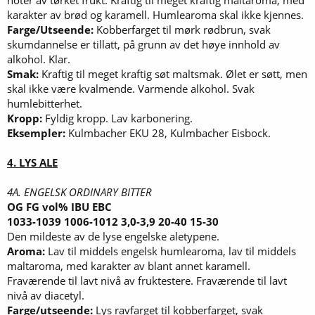
karakter av brød og karamell. Humlearoma skal ikke kjennes.
Farge/Utseende:
Kobberfarget til mørk rødbrun, svak
skumdannelse er tillatt, på grunn av det høye innhold av
alkohol. Klar.
Smak:
Kraftig til meget kraftig søt maltsmak. Ølet er søtt, men
skal ikke være kvalmende. Varmende alkohol. Svak
humlebitterhet.
Kropp:
Fyldig kropp. Lav karbonering.
Eksempler:
Kulmbacher EKU 28, Kulmbacher Eisbock.
4. LYS ALE
4A. ENGELSK ORDINARY BITTER
OG FG vol% IBU EBC
1033-1039 1006-1012 3,0-3,9 20-40 15-30
Den mildeste av de lyse engelske aletypene.
Aroma:
Lav til middels engelsk humlearoma, lav til middels
maltaroma, med karakter av blant annet karamell.
Fraværende til lavt nivå av fruktestere. Fraværende til lavt
nivå av diacetyl.
Farge/utseende:
Lys ravfarget til kobberfarget, svak