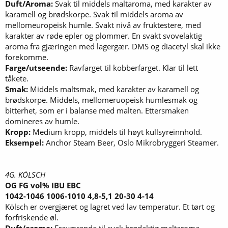
Duft/Aroma:
Svak til middels maltaroma, med karakter av
karamell og brødskorpe. Svak til middels aroma av
mellomeuropeisk humle. Svakt nivå av fruktestere, med
karakter av røde epler og plommer. En svakt svovelaktig
aroma fra gjæringen med lagergær. DMS og diacetyl skal ikke
forekomme.
Farge/utseende:
Ravfarget til kobberfarget. Klar til lett
tåkete.
Smak:
Middels maltsmak, med karakter av karamell og
brødskorpe. Middels, mellomeruopeisk humlesmak og
bitterhet, som er i balanse med malten. Ettersmaken
domineres av humle.
Kropp:
Medium kropp, middels til høyt kullsyreinnhold.
Eksempel:
Anchor Steam Beer, Oslo Mikrobryggeri Steamer.
4G. KÖLSCH
OG FG vol% IBU EBC
1042-1046 1006-1010 4,8-5,1 20-30 4-14
Kölsch er overgjæret og lagret ved lav temperatur. Et tørt og
forfriskende øl.
Duft/aroma:
Fraværende til svak brødaktig maltaroma,