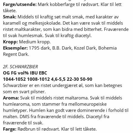
Farge/utsende:
Mørk kobberfarge til rødsvart. Klar til lett
tåkete.
Smak:
Middels til kraftig søt malt smak, med karakter av
karamell og melkesjokolade. Det kan være svak til middels
ristet maltkarakter, som kan bidra med bitterhet. Fraværende
til svak humlesmak. Svak til kraftig diacetyl.
Kropp:
Medium kropp.
Eksempler:
1795 dark, B.B. Dark, Kozel Dark, Bohemia
Regent Dark.
2F. SCHWARZBIER
OG FG vol% IBU EBC
1044-1052 1008-1012 4,6-5,5 22-30 50-90
Schwarzbier er en ristet undergjæret øl, som kan betegnes
som en svart pilsner.
Aroma:
Svak til middels ristet maltaroma. Svak til middels
humlearoma, som stammer fra mellomeuropeiske
humletyper. Humlen kan godt være dominerende i forhold til
malten. DMS fra fraværende til middels. Diacetyl fra
fraværende til svak.
Farge:
Rødbrun til rødsvart. Klar til lett tåkete.