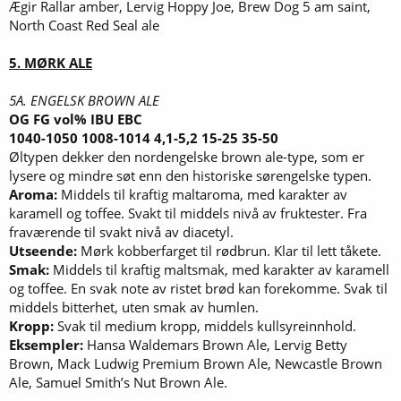
Ægir Rallar amber, Lervig Hoppy Joe, Brew Dog 5 am saint,
North Coast Red Seal ale
5. MØRK ALE
5A. ENGELSK BROWN ALE
OG FG vol% IBU EBC
1040-1050 1008-1014 4,1-5,2 15-25 35-50
Øltypen dekker den nordengelske brown ale-type, som er
lysere og mindre søt enn den historiske sørengelske typen.
Aroma:
Middels til kraftig maltaroma, med karakter av
karamell og toffee. Svakt til middels nivå av fruktester. Fra
fraværende til svakt nivå av diacetyl.
Utseende:
Mørk kobberfarget til rødbrun. Klar til lett tåkete.
Smak:
Middels til kraftig maltsmak, med karakter av karamell
og toffee. En svak note av ristet brød kan forekomme. Svak til
middels bitterhet, uten smak av humlen.
Kropp:
Svak til medium kropp, middels kullsyreinnhold.
Eksempler:
Hansa Waldemars Brown Ale, Lervig Betty
Brown, Mack Ludwig Premium Brown Ale, Newcastle Brown
Ale, Samuel Smith’s Nut Brown Ale.