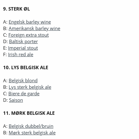
9. STERK ØL
A:
Engelsk barley wine
B:
Amerikansk barley wine
C:
Foreign extra stout
D:
Baltisk porter
E:
Imperial stout
F:
Irish red ale
10. LYS BELGISK ALE
A:
Belgisk blond
B:
Lys sterk belgisk ale
C:
Biere de garde
D:
Saison
11. MØRK BELGISK ALE
A:
Belgisk dubbel/bruin
B:
Mørk sterk belgisk ale