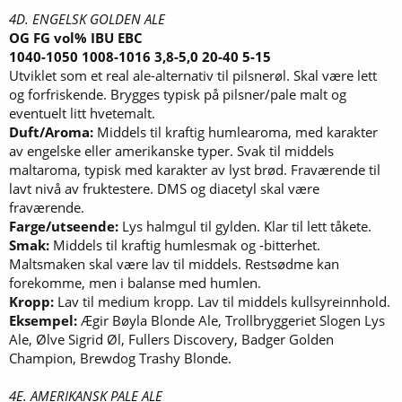
4D. ENGELSK GOLDEN ALE
OG FG vol% IBU EBC
1040-1050 1008-1016 3,8-5,0 20-40 5-15
Utviklet som et real ale-alternativ til pilsnerøl. Skal være lett
og forfriskende. Brygges typisk på pilsner/pale malt og
eventuelt litt hvetemalt.
Duft/Aroma:
Middels til kraftig humlearoma, med karakter
av engelske eller amerikanske typer. Svak til middels
maltaroma, typisk med karakter av lyst brød. Fraværende til
lavt nivå av fruktestere. DMS og diacetyl skal være
fraværende.
Farge/utseende:
Lys halmgul til gylden. Klar til lett tåkete.
Smak:
Middels til kraftig humlesmak og -bitterhet.
Maltsmaken skal være lav til middels. Restsødme kan
forekomme, men i balanse med humlen.
Kropp:
Lav til medium kropp. Lav til middels kullsyreinnhold.
Eksempel:
Ægir Bøyla Blonde Ale, Trollbryggeriet Slogen Lys
Ale, Ølve Sigrid Øl, Fullers Discovery, Badger Golden
Champion, Brewdog Trashy Blonde.
4E. AMERIKANSK PALE ALE