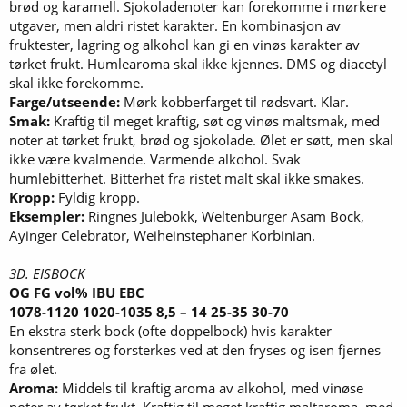
brød og karamell. Sjokoladenoter kan forekomme i mørkere
utgaver, men aldri ristet karakter. En kombinasjon av
fruktester, lagring og alkohol kan gi en vinøs karakter av
tørket frukt. Humlearoma skal ikke kjennes. DMS og diacetyl
skal ikke forekomme.
Farge/utseende:
Mørk kobberfarget til rødsvart. Klar.
Smak:
Kraftig til meget kraftig, søt og vinøs maltsmak, med
noter at tørket frukt, brød og sjokolade. Ølet er søtt, men skal
ikke være kvalmende. Varmende alkohol. Svak
humlebitterhet. Bitterhet fra ristet malt skal ikke smakes.
Kropp:
Fyldig kropp.
Eksempler:
Ringnes Julebokk, Weltenburger Asam Bock,
Ayinger Celebrator, Weiheinstephaner Korbinian.
3D. EISBOCK
OG FG vol% IBU EBC
1078-1120 1020-1035 8,5 – 14 25-35 30-70
En ekstra sterk bock (ofte doppelbock) hvis karakter
konsentreres og forsterkes ved at den fryses og isen fjernes
fra ølet.
Aroma:
Middels til kraftig aroma av alkohol, med vinøse
noter av tørket frukt. Kraftig til meget kraftig maltaroma, med