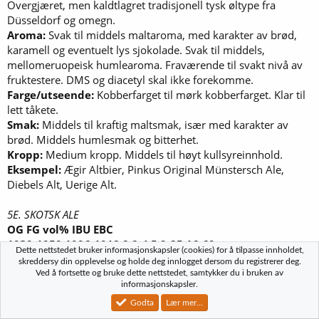
Overgjæret, men kaldtlagret tradisjonell tysk øltype fra
Düsseldorf og omegn.
Aroma:
Svak til middels maltaroma, med karakter av brød,
karamell og eventuelt lys sjokolade. Svak til middels,
mellomeruopeisk humlearoma. Fraværende til svakt nivå av
fruktestere. DMS og diacetyl skal ikke forekomme.
Farge/utseende:
Kobberfarget til mørk kobberfarget. Klar til
lett tåkete.
Smak:
Middels til kraftig maltsmak, især med karakter av
brød. Middels humlesmak og bitterhet.
Kropp:
Medium kropp. Middels til høyt kullsyreinnhold.
Eksempel:
Ægir Altbier, Pinkus Original Münstersch Ale,
Diebels Alt, Uerige Alt.
5E. SKOTSK ALE
OG FG vol% IBU EBC
1030-1050 1006-1018 2,8-4,5 9-25 16-60
Dette nettstedet bruker informasjonskapsler (cookies) for å tilpasse innholdet,
Den skotske ale er ifølge tradisjonen mer maltet og mindre
skreddersy din opplevelse og holde deg innlogget dersom du registrerer deg.
humlet enn den engelske bitter.
Ved å fortsette og bruke dette nettstedet, samtykker du i bruken av
informasjonskapsler.
Duft/Aroma:
Svak til middels maltaroma, især med karakter
av kjeks og karamell. Svake nivåer av fruktestere og diacetyl
Godta
Lær mer...
kan forekomme. Fraværende til svak humlearoma.