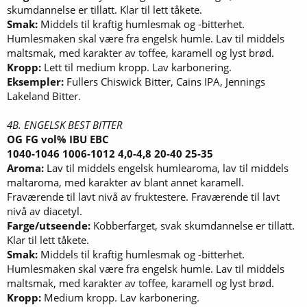
skumdannelse er tillatt. Klar til lett tåkete.
Smak:
Middels til kraftig humlesmak og -bitterhet.
Humlesmaken skal være fra engelsk humle. Lav til middels
maltsmak, med karakter av toffee, karamell og lyst brød.
Kropp:
Lett til medium kropp. Lav karbonering.
Eksempler:
Fullers Chiswick Bitter, Cains IPA, Jennings
Lakeland Bitter.
4B. ENGELSK BEST BITTER
OG FG vol% IBU EBC
1040-1046 1006-1012 4,0-4,8 20-40 25-35
Aroma:
Lav til middels engelsk humlearoma, lav til middels
maltaroma, med karakter av blant annet karamell.
Fraværende til lavt nivå av fruktestere. Fraværende til lavt
nivå av diacetyl.
Farge/utseende:
Kobberfarget, svak skumdannelse er tillatt.
Klar til lett tåkete.
Smak:
Middels til kraftig humlesmak og -bitterhet.
Humlesmaken skal være fra engelsk humle. Lav til middels
maltsmak, med karakter av toffee, karamell og lyst brød.
Kropp:
Medium kropp. Lav karbonering.