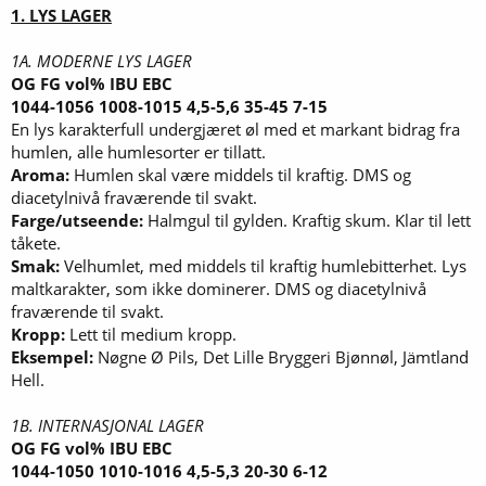
1. LYS LAGER
1A. MODERNE LYS LAGER
OG FG vol% IBU EBC
1044-1056 1008-1015 4,5-5,6 35-45 7-15
En lys karakterfull undergjæret øl med et markant bidrag fra
humlen, alle humlesorter er tillatt.
Aroma:
Humlen skal være middels til kraftig. DMS og
diacetylnivå fraværende til svakt.
Farge/utseende:
Halmgul til gylden. Kraftig skum. Klar til lett
tåkete.
Smak:
Velhumlet, med middels til kraftig humlebitterhet. Lys
maltkarakter, som ikke dominerer. DMS og diacetylnivå
fraværende til svakt.
Kropp:
Lett til medium kropp.
Eksempel:
Nøgne Ø Pils, Det Lille Bryggeri Bjønnøl, Jämtland
Hell.
1B. INTERNASJONAL LAGER
OG FG vol% IBU EBC
1044-1050 1010-1016 4,5-5,3 20-30 6-12