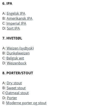
6. IPA
A:
Engelsk IPA
B:
Amerikansk IPA
C:
Imperial IPA
D:
Sort IPA
7. HVETEØL
A:
Weizen (sydtysk)
B:
Dunkelweizen
C:
Belgisk wit
D:
Weizenbock
8. PORTER/STOUT
A:
Dry stout
B:
Sweet stout
C:
Oatmeal stout
D:
Porter
E:
Moderne porter og stout