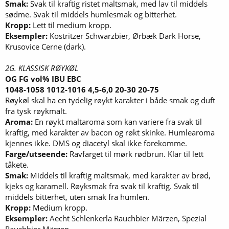
Smak:
Svak til kraftig ristet maltsmak, med lav til middels
sødme. Svak til middels humlesmak og bitterhet.
Kropp:
Lett til medium kropp.
Eksempler:
Köstritzer Schwarzbier, Ørbæk Dark Horse,
Krusovice Cerne (dark).
2G. KLASSISK RØYKØL
OG FG vol% IBU EBC
1048-1058 1012-1016 4,5-6,0 20-30 20-75
Røykøl skal ha en tydelig røykt karakter i både smak og duft
fra tysk røykmalt.
Aroma:
En røykt maltaroma som kan variere fra svak til
kraftig, med karakter av bacon og røkt skinke. Humlearoma
kjennes ikke. DMS og diacetyl skal ikke forekomme.
Farge/utseende:
Ravfarget til mørk rødbrun. Klar til lett
tåkete.
Smak:
Middels til kraftig maltsmak, med karakter av brød,
kjeks og karamell. Røyksmak fra svak til kraftig. Svak til
middels bitterhet, uten smak fra humlen.
Kropp:
Medium kropp.
Eksempler:
Aecht Schlenkerla Rauchbier Märzen, Spezial
Rauchbier Märzen.