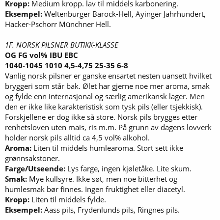
Kropp:
Medium kropp. lav til middels karbonering.
Eksempel:
Weltenburger Barock-Hell, Ayinger Jahrhundert,
Hacker-Pschorr Münchner Hell.
1F. NORSK PILSNER BUTIKK-KLASSE
OG FG vol% IBU EBC
1040-1045 1010 4,5-4,75 25-35 6-8
Vanlig norsk pilsner er ganske ensartet nesten uansett hvilket
bryggeri som står bak. Ølet har gjerne noe mer aroma, smak
og fylde enn internasjonal og særlig amerikansk lager. Men
den er ikke like karakteristisk som tysk pils (eller tsjekkisk).
Forskjellene er dog ikke så store. Norsk pils brygges etter
renhetsloven uten mais, ris m.m. På grunn av dagens lovverk
holder norsk pils alltid ca 4,5 vol% alkohol.
Aroma:
Liten til middels humlearoma. Stort sett ikke
grønnsakstoner.
Farge/Utseende:
Lys farge, ingen kjøletåke. Lite skum.
Smak:
Mye kullsyre. Ikke søt, men noe bitterhet og
humlesmak bør finnes. Ingen fruktighet eller diacetyl.
Kropp:
Liten til middels fylde.
Eksempel:
Aass pils, Frydenlunds pils, Ringnes pils.