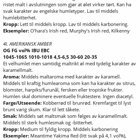
ristet malt i avslutningen som gjør at ølet virker tørt. Kan ha
svak karakter av engelske humletyper. Lav til middels
humlebitterhet.
Kropp:
Lett til middels kropp. Lav til middels karbonering.
Eksempler:
O’hara’s Irish red, Murphy’s Irish red, Kilkenny
4I. AMERIKANSK AMBER
OG FG vol% IBU EBC
1045-1065 1010-1018 4,5-6,5 30-60 20-35
Et velhumlet men samtidig maltrikt øl med tydelig karakter av
karamellmalt.
Aroma:
Middels maltaroma med karakter av karamell.
Middels til kraftig humlearoma som kan ha karakter av sitrus,
blomster, harpiks/furunål, fersken eller tropiske frukter.
Humlen skal dominere eventuelle fruktestere. Ingen diacetyl.
Farge/Utseende:
Kobberrød til brunrød. Kremfarget til lyst
brunt varig skum. Klar til lett tåkete.
Smak:
Middels søt maltsmak som følges av karamellmalt.
Middels til sterk humlesmak og -bitterhet.
Kropp:
Medium til fyldig kropp. Middels karbonering
Eksempler:
Meantime Yakima Red (litt svak på 4,1 vol%),