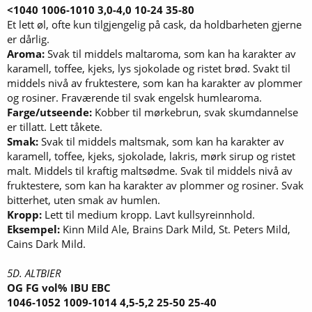
<1040 1006-1010 3,0-4,0 10-24 35-80
Et lett øl, ofte kun tilgjengelig på cask, da holdbarheten gjerne
er dårlig.
Aroma:
Svak til middels maltaroma, som kan ha karakter av
karamell, toffee, kjeks, lys sjokolade og ristet brød. Svakt til
middels nivå av fruktestere, som kan ha karakter av plommer
og rosiner. Fraværende til svak engelsk humlearoma.
Farge/utseende:
Kobber til mørkebrun, svak skumdannelse
er tillatt. Lett tåkete.
Smak:
Svak til middels maltsmak, som kan ha karakter av
karamell, toffee, kjeks, sjokolade, lakris, mørk sirup og ristet
malt. Middels til kraftig maltsødme. Svak til middels nivå av
fruktestere, som kan ha karakter av plommer og rosiner. Svak
bitterhet, uten smak av humlen.
Kropp:
Lett til medium kropp. Lavt kullsyreinnhold.
Eksempel:
Kinn Mild Ale, Brains Dark Mild, St. Peters Mild,
Cains Dark Mild.
5D. ALTBIER
OG FG vol% IBU EBC
1046-1052 1009-1014 4,5-5,2 25-50 25-40