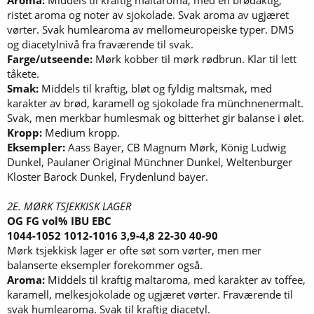
ristet aroma og noter av sjokolade. Svak aroma av ugjæret
vørter. Svak humlearoma av mellomeuropeiske typer. DMS
og diacetylnivå fra fraværende til svak.
Farge/utseende:
Mørk kobber til mørk rødbrun. Klar til lett
tåkete.
Smak:
Middels til kraftig, bløt og fyldig maltsmak, med
karakter av brød, karamell og sjokolade fra münchnenermalt.
Svak, men merkbar humlesmak og bitterhet gir balanse i ølet.
Kropp:
Medium kropp.
Eksempler:
Aass Bayer, CB Magnum Mørk, König Ludwig
Dunkel, Paulaner Original Münchner Dunkel, Weltenburger
Kloster Barock Dunkel, Frydenlund bayer.
2E. MØRK TSJEKKISK LAGER
OG FG vol% IBU EBC
1044-1052 1012-1016 3,9-4,8 22-30 40-90
Mørk tsjekkisk lager er ofte søt som vørter, men mer
balanserte eksempler forekommer også.
Aroma:
Middels til kraftig maltaroma, med karakter av toffee,
karamell, melkesjokolade og ugjæret vørter. Fraværende til
svak humlearoma. Svak til kraftig diacetyl.