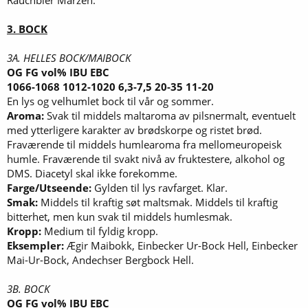
3. BOCK
3A. HELLES BOCK/MAIBOCK
OG FG vol% IBU EBC
1066-1068 1012-1020 6,3-7,5 20-35 11-20
En lys og velhumlet bock til vår og sommer.
Aroma:
Svak til middels maltaroma av pilsnermalt, eventuelt
med ytterligere karakter av brødskorpe og ristet brød.
Fraværende til middels humlearoma fra mellomeuropeisk
humle. Fraværende til svakt nivå av fruktestere, alkohol og
DMS. Diacetyl skal ikke forekomme.
Farge/Utseende:
Gylden til lys ravfarget. Klar.
Smak:
Middels til kraftig søt maltsmak. Middels til kraftig
bitterhet, men kun svak til middels humlesmak.
Kropp:
Medium til fyldig kropp.
Eksempler:
Ægir Maibokk, Einbecker Ur-Bock Hell, Einbecker
Mai-Ur-Bock, Andechser Bergbock Hell.
3B. BOCK
OG FG vol% IBU EBC