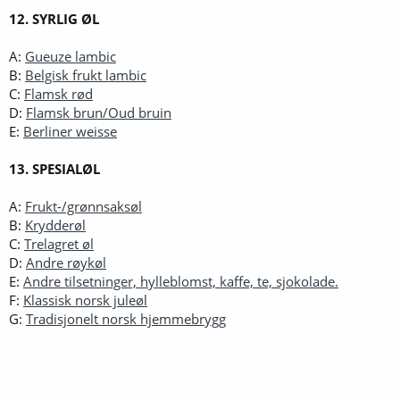
12. SYRLIG ØL
A:
Gueuze lambic
B:
Belgisk frukt lambic
C:
Flamsk rød
D:
Flamsk brun/Oud bruin
E:
Berliner weisse
13. SPESIALØL
A:
Frukt-/grønnsaksøl
B:
Krydderøl
C:
Trelagret øl
D:
Andre røykøl
E:
Andre tilsetninger, hylleblomst, kaffe, te, sjokolade.
F:
Klassisk norsk juleøl
G:
Tradisjonelt norsk hjemmebrygg