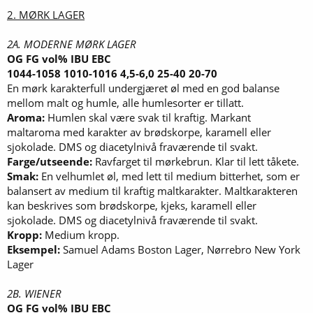
2. MØRK LAGER
2A. MODERNE MØRK LAGER
OG FG vol% IBU EBC
1044-1058 1010-1016 4,5-6,0 25-40 20-70
En mørk karakterfull undergjæret øl med en god balanse
mellom malt og humle, alle humlesorter er tillatt.
Aroma:
Humlen skal være svak til kraftig. Markant
maltaroma med karakter av brødskorpe, karamell eller
sjokolade. DMS og diacetylnivå fraværende til svakt.
Farge/utseende:
Ravfarget til mørkebrun. Klar til lett tåkete.
Smak:
En velhumlet øl, med lett til medium bitterhet, som er
balansert av medium til kraftig maltkarakter. Maltkarakteren
kan beskrives som brødskorpe, kjeks, karamell eller
sjokolade. DMS og diacetylnivå fraværende til svakt.
Kropp:
Medium kropp.
Eksempel:
Samuel Adams Boston Lager, Nørrebro New York
Lager
2B. WIENER
OG FG vol% IBU EBC