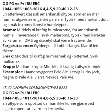
OG FG vol% IBU EBC
1044-1056 1008-1016 4,4-5,9 20-40 12-28
En etterhvert klassisk amerikansk øltype, som er en mer
humlet utgave av engelske pale ale. Typisk med markant duft
og smak fra amerikanske humletyper.
Aroma:
Middels til kraftig humlearoma, fra amerikansk
humle. Fraværende til svak maltaroma, typisk med karakter
av karamell. DMS og diacetyl skal være fraværende.
Farge/utseende:
Gyldengul til kobberfarget. Klar til lett
tåkete.
Smak:
Middels til kraftig humlesmak og -bitterhet. Svak
maltsmak.
Kropp:
Medium kropp. Middels til kraftig kullsyreinnhold.
Eksempler:
Haandbryggeriet Pale Ale, Lervig Lucky Jack,
Nøgne Ø Pale Ale, Sierra Nevada Pale Ale.
4F. CALIFORNIA COMMON/STEAM BEER
OG FG vol% IBU EBC
1044-1055 1011-1014 4,0-5,5 30-40 16-30
En øltype som oppstod da man ikke kunne gjære ved
lagertemperatur i varmen i Amerika.