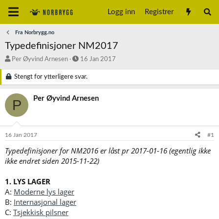
Logg inn
Registrer
Fra Norbrygg.no
Typedefinisjoner NM2017
T
S
Per Øyvind Arnesen
16 Jan 2017
r
t
å
a
Stengt for ytterligere svar.
d
r
s
t
Per Øyvind Arnesen
P
t
d
a
a
r
t
t
o
16 Jan 2017
#1
e
r
Typedefinisjoner for NM2016 er låst pr 2017-01-16 (egentlig ikke
ikke endret siden 2015-11-22)
1. LYS LAGER
A:
Moderne lys lager
B:
Internasjonal lager
C:
Tsjekkisk pilsner