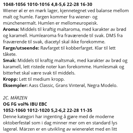
1048-1056 1010-1016 4,8-5,6 22-28 16-30
Wiener øl er en mørk lager, kjennetegnet ved balanse mellom
malt og humle. Fargen kommer fra wiener- og
münchenermalt. Humlen er mellomeuropeisk.
Aroma:
Middels til kraftig maltaroma, med karakter av brød
og karamell. Humlearoma fra fraværende til svak. DMS fra
fraværende til svak, diacetyl skal ikke forekomme.
Farge/utseende:
Ravfarget til kobberfarget. Klar til lett
tåkete.
Smak:
Middels til kraftig maltsmak, med karakter av brød og
karamell, lett ristede noter kan forekomme. Humlesmak og
bitterhet skal være svak til middels.
Kropp:
Lett til medium kropp.
Eksempler:
Aass Classic, Grans Vinterøl, Negra Modelo.
2C. MÄRZEN
OG FG vol% IBU EBC
1052-1060 1012-1020 5,2-6,2 22-28 11-35
Denne kategori har ingenting å gjøre med de moderne
oktoberfestøl som i dag minner mer om en standard lys
lagerøl. Märzen er en utvikling av wienerølet med en litt