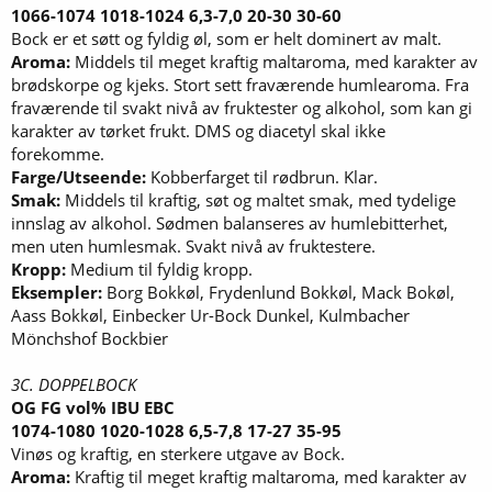
1066-1074 1018-1024 6,3-7,0 20-30 30-60
Bock er et søtt og fyldig øl, som er helt dominert av malt.
Aroma:
Middels til meget kraftig maltaroma, med karakter av
brødskorpe og kjeks. Stort sett fraværende humlearoma. Fra
fraværende til svakt nivå av fruktester og alkohol, som kan gi
karakter av tørket frukt. DMS og diacetyl skal ikke
forekomme.
Farge/Utseende:
Kobberfarget til rødbrun. Klar.
Smak:
Middels til kraftig, søt og maltet smak, med tydelige
innslag av alkohol. Sødmen balanseres av humlebitterhet,
men uten humlesmak. Svakt nivå av fruktestere.
Kropp:
Medium til fyldig kropp.
Eksempler:
Borg Bokkøl, Frydenlund Bokkøl, Mack Bokøl,
Aass Bokkøl, Einbecker Ur-Bock Dunkel, Kulmbacher
Mönchshof Bockbier
3C. DOPPELBOCK
OG FG vol% IBU EBC
1074-1080 1020-1028 6,5-7,8 17-27 35-95
Vinøs og kraftig, en sterkere utgave av Bock.
Aroma:
Kraftig til meget kraftig maltaroma, med karakter av