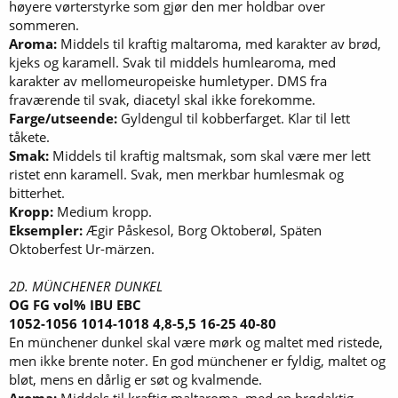
høyere vørterstyrke som gjør den mer holdbar over
sommeren.
Aroma:
Middels til kraftig maltaroma, med karakter av brød,
kjeks og karamell. Svak til middels humlearoma, med
karakter av mellomeuropeiske humletyper. DMS fra
fraværende til svak, diacetyl skal ikke forekomme.
Farge/utseende:
Gyldengul til kobberfarget. Klar til lett
tåkete.
Smak:
Middels til kraftig maltsmak, som skal være mer lett
ristet enn karamell. Svak, men merkbar humlesmak og
bitterhet.
Kropp:
Medium kropp.
Eksempler:
Ægir Påskesol, Borg Oktoberøl, Späten
Oktoberfest Ur-märzen.
2D. MÜNCHENER DUNKEL
OG FG vol% IBU EBC
1052-1056 1014-1018 4,8-5,5 16-25 40-80
En münchener dunkel skal være mørk og maltet med ristede,
men ikke brente noter. En god münchener er fyldig, maltet og
bløt, mens en dårlig er søt og kvalmende.
Aroma:
Middels til kraftig maltaroma, med en brødaktig,