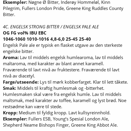
Eksempler:
Nøgne Ø Bitter, Inderøy Hommeløl, Kinn
Pilegrim, Fullers London Pride, Greene King Ruddles County
Bitter.
4C. ENGELSK STRONG BITTER / ENGELSK PALE ALE
OG FG vol% IBU EBC
1046-1060 1010-1016 4,8-6,0 25-45 25-40
Engelsk Pale ale er typisk en flasket utgave av den sterkeste
engelske bitter.
Aroma:
Lav til middels engelsk humlearoma, lav til middels
maltaroma, med karakter av blant annet karamell.
Fraværende til lavt nivå av fruktestere. Fraværende til lavt
nivå av diacetyl.
Farge/utseende:
Lys til mørk kobberfarget. Klar til lett tåkete.
Smak:
Middels til kraftig humlesmak og -bitterhet.
Humlesmaken skal være fra engelsk humle. Lav til middels
maltsmak, med karakter av toffee, karamell og lyst brød. Noe
restsødme kan være til stede.
Kropp:
Medium til fyldig kropp. Lavt kullsyreinnhold.
Eksempler:
Fullers ESB, Young’s Spesial London Ale,
Shepherd Neame Bishops Finger, Greene King Abbot Ale.