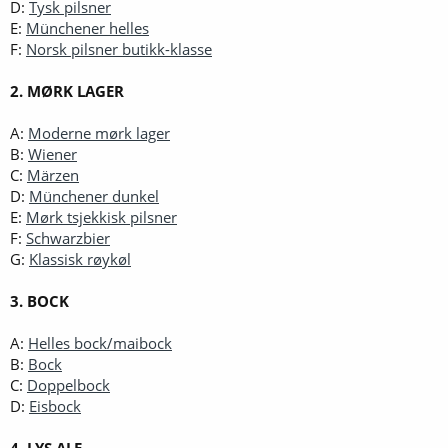
D:
Tysk pilsner
E:
Münchener helles
F:
Norsk pilsner butikk-klasse
2. MØRK LAGER
A:
Moderne mørk lager
B:
Wiener
C:
Märzen
D:
Münchener dunkel
E:
Mørk tsjekkisk pilsner
F:
Schwarzbier
G:
Klassisk røykøl
3. BOCK
A:
Helles bock/maibock
B:
Bock
C:
Doppelbock
D:
Eisbock
4. LYS ALE