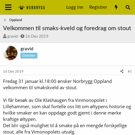
Logg inn
Registrer
Oppland
Velkommen til smaks-kveld og foredrag om stout
T
S
gravid
16 Des 2019
r
t
å
a
gravid
d
r
Dommer
s
t
t
d
a
a
16 Des 2019
#1
r
t
t
o
Fredag 31 januar kl.18:00 ønsker Norbrygg Oppland
e
velkommen til smakskveld av stout.
r
Vi får besøk av Ole Klashaugen fra Vinmonopolet i
Lillehammer, som skal fortelle oss litt om øltypens historie og
hvilke smaker en kan oppdage godt gjemt i denne mørke
kraftige øltypen.
Det blir også mulighet til å smake på en mengde forskjellige
stout, alle fra Vimonopolets utvalg.