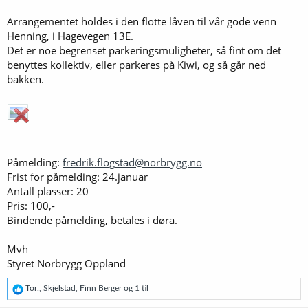
Arrangementet holdes i den flotte låven til vår gode venn
Henning, i Hagevegen 13E.
Det er noe begrenset parkeringsmuligheter, så fint om det
benyttes kollektiv, eller parkeres på Kiwi, og så går ned
bakken.
Påmelding:
fredrik.flogstad@norbrygg.no
Frist for påmelding: 24.januar
Antall plasser: 20
Pris: 100,-
Bindende påmelding, betales i døra.
Mvh
Styret Norbrygg Oppland
R
Tor.
,
Skjelstad
,
Finn Berger
og 1 til
e