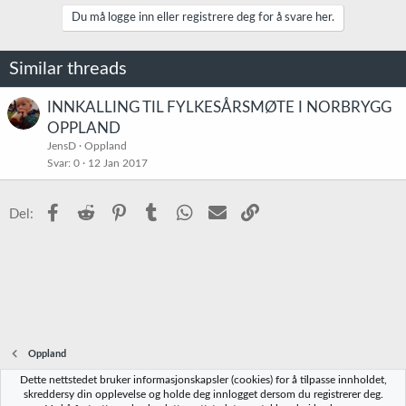
a
k
Du må logge inn eller registrere deg for å svare her.
s
j
o
Similar threads
n
e
r
INNKALLING TIL FYLKESÅRSMØTE I NORBRYGG
:
OPPLAND
JensD
Oppland
Svar
0
12 Jan 2017
Facebook
Reddit
Pinterest
Tumblr
WhatsApp
E-post
Link
Del:
Oppland
Dette nettstedet bruker informasjonskapsler (cookies) for å tilpasse innholdet,
Norbrygg-default
skreddersy din opplevelse og holde deg innlogget dersom du registrerer deg.