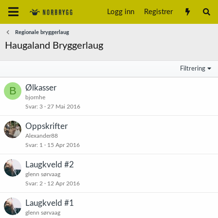
Logg inn
Registrer
Regionale bryggerlaug
Haugaland Bryggerlaug
Filtrering
Ølkasser
B
bjornhe
Svar
3
27 Mai 2016
Oppskrifter
Alexander88
Svar
1
15 Apr 2016
Laugkveld #2
glenn sørvaag
Svar
2
12 Apr 2016
Laugkveld #1
glenn sørvaag