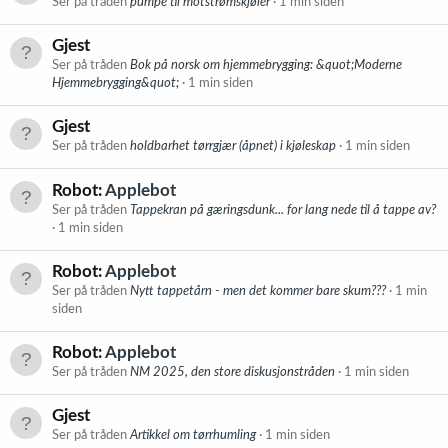
Ser på tråden
pumpe til motstrømskjøler
1 min siden
Gjest
Ser på tråden
Bok på norsk om hjemmebrygging: &quot;Moderne
Hjemmebrygging&quot;
1 min siden
Gjest
Ser på tråden
holdbarhet tørrgjær (åpnet) i kjøleskap
1 min siden
Robot:
Applebot
Ser på tråden
Tappekran på gæringsdunk... for lang nede til å tappe av?
1 min siden
Robot:
Applebot
Ser på tråden
Nytt tappetårn - men det kommer bare skum???
1 min
siden
Robot:
Applebot
Ser på tråden
NM 2025, den store diskusjonstråden
1 min siden
Gjest
Ser på tråden
Artikkel om tørrhumling
1 min siden