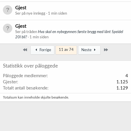
Gjest
Ser på nye innlegg
1 min siden
Gjest
Ser på tråden
Hva skal en nybegynners første brygg med lånt Speidel
20l bli?
1 min siden
Først
Siste
11 av 74
Forrige
Neste
Statistikk over påloggede
Påloggede medlemmer
4
Gjester
1.125
Totalt antall besøkende
1.129
Totalsum kan inneholde skjulte besøkende.