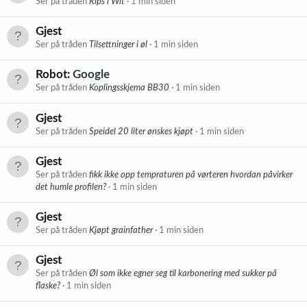
Ser på tråden
Rips i Wit
1 min siden
Gjest
Ser på tråden
Tilsettninger i øl
1 min siden
Robot:
Google
Ser på tråden
Koplingsskjema BB30
1 min siden
Gjest
Ser på tråden
Speidel 20 liter ønskes kjøpt
1 min siden
Gjest
Ser på tråden
fikk ikke opp tempraturen på vørteren hvordan påvirker
det humle profilen?
1 min siden
Gjest
Ser på tråden
Kjøpt grainfather
1 min siden
Gjest
Ser på tråden
Øl som ikke egner seg til karbonering med sukker på
flaske?
1 min siden