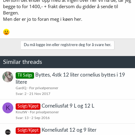
begge to for 1400,- + frakt dersom du gidder å sende til
Bergen.
Men der er jo to foran meg i køen her.
Du må logge inn eller registrere deg for å svare her.
Similar threads
Byttes, 4stk 12 liter cornelius byttes i 19
Til Salgs
litere
GardQ
For privatpersoner
Svar
2
21 Nov 2017
Corneliusfat 9 L og 12 L
K
Solgt/Kjøpt
KnutW
For privatpersoner
Svar
13
2 Sep 2016
Korneliusfat 12 og 9 liter
Solgt/Kjøpt