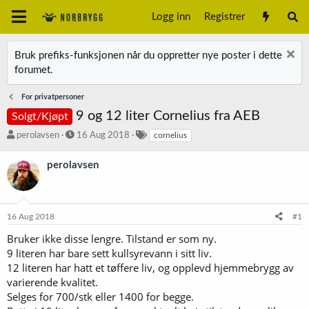
Logg inn
Registrer
Bruk prefiks-funksjonen når du oppretter nye poster i dette
forumet.
For privatpersoner
9 og 12 liter Cornelius fra AEB
Solgt/Kjøpt
T
S
S
perolavsen
16 Aug 2018
cornelius
r
t
t
å
a
i
perolavsen
d
r
k
s
t
k
t
d
o
a
a
r
16 Aug 2018
#1
r
t
d
t
o
Bruker ikke disse lengre. Tilstand er som ny.
e
9 literen har bare sett kullsyrevann i sitt liv.
r
12 literen har hatt et tøffere liv, og opplevd hjemmebrygg av
varierende kvalitet.
Selges for 700/stk eller 1400 for begge.