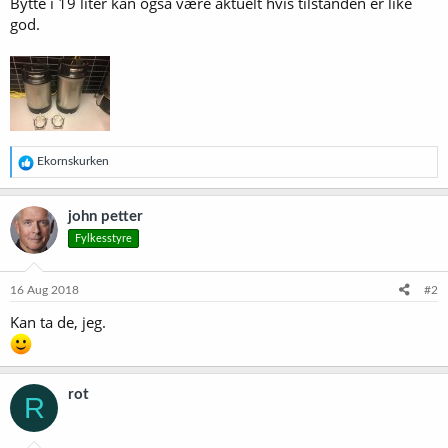
Bytte i 19 liter kan også være aktuelt hvis tilstanden er like
god.
R
Ekornskurken
e
a
k
john petter
s
Fylkesstyre
j
o
n
e
16 Aug 2018
#2
r
Kan ta de, jeg.
:
rot
R