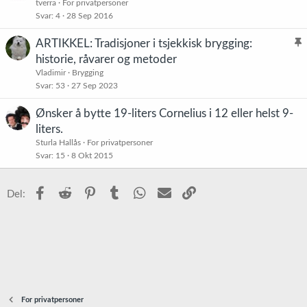
tverra
For privatpersoner
Svar
4
28 Sep 2016
ARTIKKEL: Tradisjoner i tsjekkisk brygging:
l
historie, råvarer og metoder
i
Vladimir
Brygging
s
Svar
53
27 Sep 2023
t
Ønsker å bytte 19-liters Cornelius i 12 eller helst 9-
r
liters.
e
t
Sturla Hallås
For privatpersoner
Svar
15
8 Okt 2015
Facebook
Reddit
Pinterest
Tumblr
WhatsApp
E-post
Link
Del:
For privatpersoner