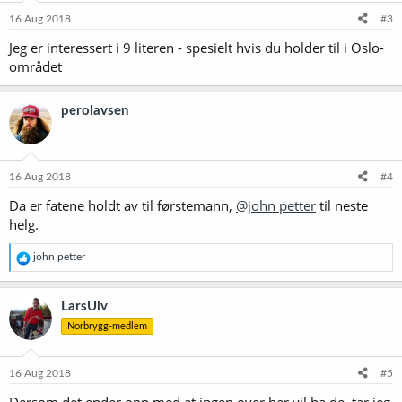
16 Aug 2018
#3
Jeg er interessert i 9 literen - spesielt hvis du holder til i Oslo-
området
perolavsen
16 Aug 2018
#4
Da er fatene holdt av til førstemann,
@john petter
til neste
helg.
R
john petter
e
a
k
LarsUlv
s
Norbrygg-medlem
j
o
n
e
16 Aug 2018
#5
r
Dersom det ender opp med at ingen over her vil ha de, tar jeg
: