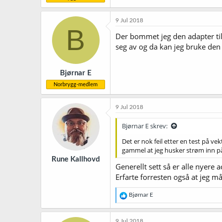
9 Jul 2018
B
Der bommet jeg den adapter til 
seg av og da kan jeg bruke den 
Bjørnar E
Norbrygg-medlem
9 Jul 2018
Bjørnar E skrev:
Det er nok feil etter en test på v
gammel at jeg husker strøm inn p
Rune Kallhovd
Generellt sett så er alle nyere
Erfarte forresten også at jeg må
R
Bjørnar E
e
a
k
9 Jul 2018