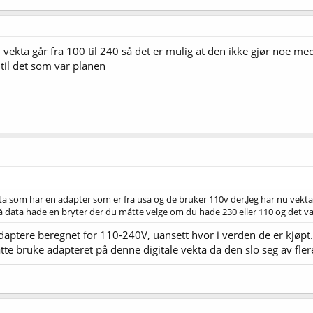
vekta går fra 100 til 240 så det er mulig at den ikke gjør noe med
til det som var planen
ekta som har en adapter som er fra usa og de bruker 110v der.Jeg har nu vekta
å data hade en bryter der du måtte velge om du hade 230 eller 110 og det 
 adaptere beregnet for 110-240V, uansett hvor i verden de er kjøpt
tte bruke adapteret på denne digitale vekta da den slo seg av flere