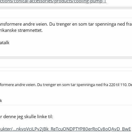
ections/conical-accessories/products/cooling-pump-1
ansformere andre veien. Du trenger en som tar spenninga ned fra 2
rikanske strømnettet.
atalk
formere andre veien. Du trenger en som tar spenninga ned fra 220 til 110. Den
lk
 denne jeg skulle linke til:
odukter/...nkvoVciLPv2jBk_ReTcuONDPTYP80erRoCv8oQAvD_BwE