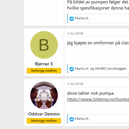
På bildet av pumpen følger det
hvilke spesifikasjoner denne ha
R
Marius K.
e
a
k
5 Jul 2018
s
B
j
Jeg kjøpte en omformer på clas
o
n
e
r
Bjørnar E
:
R
Marius K.
og
JAMBO picobryggeri
Norbrygg-medlem
e
a
k
5 Jul 2018
s
j
disse takler nok pumpa.
o
https://www.biltema.no/kontor
n
e
r
Oddvar Demmo
:
R
Marius K.
Norbrygg-medlem
e
a