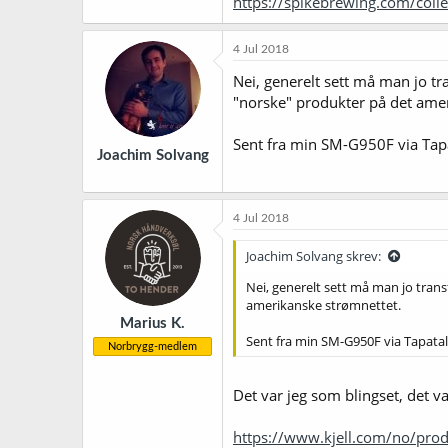
https://spikebrewing.com/coll
4 Jul 2018
Nei, generelt sett må man jo tr
"norske" produkter på det ame
Sent fra min SM-G950F via Tap
Joachim Solvang
4 Jul 2018
Joachim Solvang skrev:
Nei, generelt sett må man jo trans
amerikanske strømnettet.
Marius K.
Sent fra min SM-G950F via Tapata
Norbrygg-medlem
Det var jeg som blingset, det var
https://www.kjell.com/no/pr