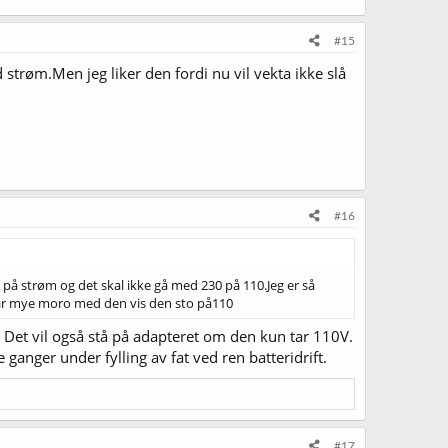
#15
 strøm.Men jeg liker den fordi nu vil vekta ikke slå
#16
 på strøm og det skal ikke gå med 230 på 110.Jeg er så
var mye moro med den vis den sto på110
. Det vil også stå på adapteret om den kun tar 110V.
 ganger under fylling av fat ved ren batteridrift.
#17