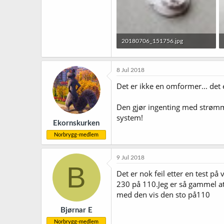
20180706_151756.jpg
152,2 KB · Sett: 45
8 Jul 2018
Det er ikke en omformer... det 
Den gjør ingenting med strømm
system!
Ekornskurken
Norbrygg-medlem
9 Jul 2018
B
Det er nok feil etter en test p
230 på 110.Jeg er så gammel at
med den vis den sto på110
Bjørnar E
Norbrygg-medlem