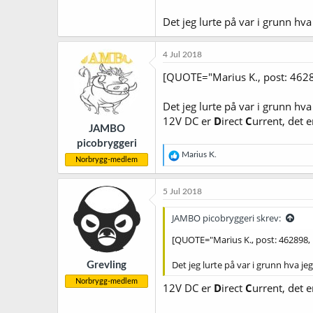
Det jeg lurte på var i grunn h
4 Jul 2018
[QUOTE="Marius K., post: 46
Det jeg lurte på var i grunn 
12V DC er
D
irect
C
urrent, det e
JAMBO
picobryggeri
R
Marius K.
Norbrygg-medlem
e
a
k
5 Jul 2018
s
j
JAMBO picobryggeri skrev:
o
n
[QUOTE="Marius K., post: 462898
e
r
Det jeg lurte på var i grunn hva 
Grevling
:
Norbrygg-medlem
12V DC er
D
irect
C
urrent, det 