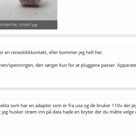
20180706_151807.jpg
94,5 KB · Sett: 45
er en reisestikkkontakt, eller bommer jeg helt her.
en/spenningen, den sørger kun for at pluggene passer. Apparat
å vekta som har en adapter som er fra usa og de bruker 110v der.J
 jeg husker strøm inn på data hade en bryter der du måtte velg