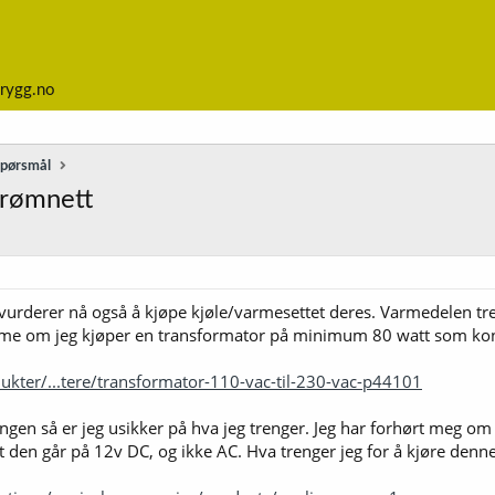
rygg.no
spørsmål
trømnett
 vurderer nå også å kjøpe kjøle/varmesettet deres. Varmedelen trekk
mme om jeg kjøper en transformator på minimum 80 watt som konv
ukter/...tere/transformator-110-vac-til-230-vac-p44101
ingen så er jeg usikker på hva jeg trenger. Jeg har forhørt meg o
t den går på 12v DC, og ikke AC. Hva trenger jeg for å kjøre denn