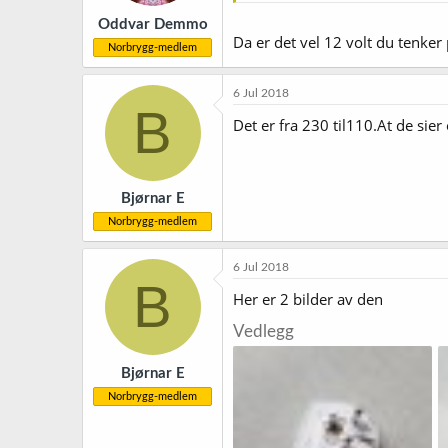
Oddvar Demmo
Da er det vel 12 volt du tenke
Norbrygg-medlem
6 Jul 2018
B
Det er fra 230 til110.At de sier
Bjørnar E
Norbrygg-medlem
6 Jul 2018
B
Her er 2 bilder av den
Vedlegg
Bjørnar E
Norbrygg-medlem