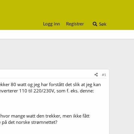
Logg inn
Registrer
Søk
#1
er 80 watt og jeg har forstått det slik at jeg kan
erterer 110 til 220/230V, som f. eks. denne:
m hvor mange watt den trekker, men ikke fått
e på det norske strømnettet?