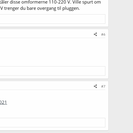
tåler disse omformerne 110-220 V. Ville spurt om
0V trenger du bare overgang til pluggen.
#6
#7
0021