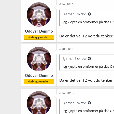
k
6 Jul 2018
s
j
Bjørnar E skrev:
o
n
Jeg kjøpte en omformer på clas Ol
e
r
Oddvar Demmo
:
Da er det vel 12 volt du tenk
Norbrygg-medlem
6 Jul 2018
Bjørnar E skrev:
Jeg kjøpte en omformer på clas Ol
Oddvar Demmo
Da er det vel 12 volt du tenke
Norbrygg-medlem
6 Jul 2018
Bjørnar E skrev:
Jeg kjøpte en omformer på clas Ol