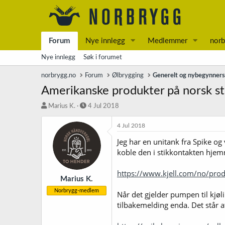
Forum
Nye innlegg
Medlemmer
norb
Nye innlegg
Søk i forumet
norbrygg.no
Forum
Ølbrygging
Generelt og nybegynner
Amerikanske produkter på norsk s
T
S
Marius K.
4 Jul 2018
r
t
å
a
4 Jul 2018
d
r
Jeg har en unitank fra Spike og
s
t
koble den i stikkontakten hje
t
d
a
a
r
t
https://www.kjell.com/no/prod
t
o
Marius K.
e
Norbrygg-medlem
Når det gjelder pumpen til kjøl
r
tilbakemelding enda. Det står a