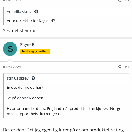
8 Des 2024
#3
Amarillo skrev:
Autokorrektur for Kegland?
Yes, det stemmer
Sigve R
S
Norbrygg-medlem
8 Des 2024
#4
stinius skrev:
Er det
denne
du har?
Se på
denne
videoen
Hvorfor handler du fra England, når produktet kan kjøpes i Norge
med support hvis du trenger det?
Det er den. Det jeg egentlig lurer på er om produktet rett og