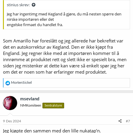
stinius skrev:
Jeg har ingentimg mwd Kegland å gjøre, du må nesten spørre den
nirske importøren eller det
engelske firmaet du handlet fra.
Som Amarillo har foreslått og jeg allerede har bekreftet var
det en autokorrektur av Kegland. Den er ikke kjøpt fra
England. Jeg regner ikke med at importøren kommer til å
innrømme at produktet rett og slett ikke er spesielt bra, men
siden jeg mistenker at dette kan være så enkelt spør jeg her
om det er noen som har erfaringer med produktet.
R
MortenSickel
e
a
k
msevland
s
NMKomiteen
Sentralstyre
j
o
n
e
9 Des 2024
#7
r
Jeg kjøpte den sammen med den lille nukatap’n.
: