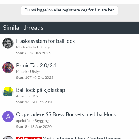
Du må logge inn eller registrere deg for å svare her.
Similar threads
Flaskesystem for ball lock
MortenSickel
Utstyr
Svar
6
28 Jan 2025
Picnic Tap 2.0/2.1
Kloakk
Utstyr
Svar
107
9 Okt 2025
Ball lock på kjøleskap
Amarillo
DIY
Svar
16
20 Sep 2020
Oppgradere SS Brew Buckets med ball-lock
A
apeloffen
Brygging
Svar
8
13 Aug 2020