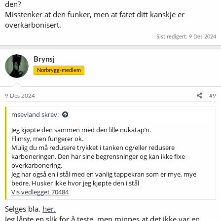
den?
Misstenker at den funker, men at fatet ditt kanskje er
overkarbonisert.
Sist redigert:
9 Des 2024
Brynsj
Norbrygg-medlem
9 Des 2024
#9
msevland skrev:
Jeg kjøpte den sammen med den lille nukatap’n.
Flimsy, men fungerer ok.
Mulig du må redusere trykket i tanken og/eller redusere
karboneringen. Den har sine begrensninger og kan ikke fixe
overkarbonering.
Jeg har også en i stål med en vanlig tappekran som er mye, mye
bedre. Husker ikke hvor jeg kjøpte den i stål
Vis vedlegget 70484
Selges bla.
her.
Jeg lånte en slik for å teste, men minnes at det ikke var en