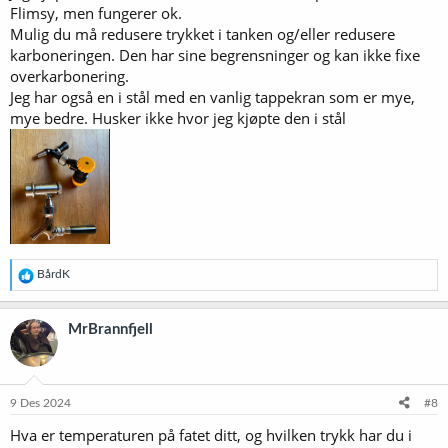
Flimsy, men fungerer ok.
Mulig du må redusere trykket i tanken og/eller redusere
karboneringen. Den har sine begrensninger og kan ikke fixe
overkarbonering.
Jeg har også en i stål med en vanlig tappekran som er mye,
mye bedre. Husker ikke hvor jeg kjøpte den i stål
R
BårdK
e
a
k
MrBrannfjell
s
j
o
n
e
9 Des 2024
#8
r
Hva er temperaturen på fatet ditt, og hvilken trykk har du i
: