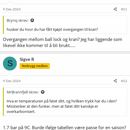
9 Des 2024
#11
Brynsj skrev:
husker du hvor du har fått kjøpt overgangen til kran?
Overgangen mellom ball lock og kran? Jeg har liggende som
likevel ikke kommer til å bli brukt.....
Sigve R
S
Norbrygg-medlem
9 Des 2024
#12
MrBrannfjell skrev:
Hva er temperaturen på fatet ditt, og hvilken trykk har du i den?
Misstenker at den funker, men at fatet ditt kanskje er
overkarbonisert.
1.7 bar på 9C. Burde ifølge tabellen være passe for en saison?