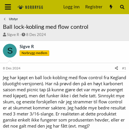
Logg inn
Registrer
Utstyr
Ball lock-kobling med flow control
T
S
Sigve R
8 Des 2024
r
t
å
a
Sigve R
S
d
r
Norbrygg-medlem
s
t
t
d
a
a
8 Des 2024
#1
r
t
t
o
Jeg har kjøpt en ball lock-kobling med flow control fra Kegland
e
(duotight-versjonen). Har nå prøvd den på en høyt karbonert
r
saison med picnic tap (å kunne gjøre det var mye av poenget
med kjøpet), men det funker ikke i det hele tatt. Sinnsykt mye
skum, og eneste forskjellen når jeg strammer til flow control
er at skummet kommer saktere. Jeg hadde mye bedre resultat
med 3 meter 3/16-slange. Er realiteten at dette produktet
ganske enkelt ikke fungerer som produsenten hevder, eller er
det noe galt med den jeg har fått (evt. meg)?