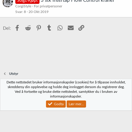
3 stk Intertap Flow Control kraner
Solgt/Kjøpt
CorgiStyle
For privatpersoner
Svar
8
20 Okt 2019
Facebook
Reddit
Pinterest
Tumblr
WhatsApp
E-post
Link
Del:
Utstyr
Dette nettstedet bruker informasjonskapsler (cookies) for å tilpasse innholdet,
Norbrygg-default
skreddersy din opplevelse og holde deg innlogget dersom du registrerer deg.
Ved å fortsette og bruke dette nettstedet, samtykker du i bruken av
Kontakt oss
Vilkår og regler
Personvernregler
Hjelp
Hjem
R
informasjonskapsler.
S
S
Godta
Lær mer...
®
Community platform by XenForo
© 2010-2023 XenForo Ltd.