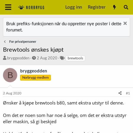
Logg inn
Registrer
Bruk prefiks-funksjonen når du oppretter nye poster i dette
forumet.
For privatpersoner
Brewtools ønskes kjøpt
T
S
S
bryggeodden
2 Aug 2020
brewtools
r
t
t
å
a
i
bryggeodden
B
d
r
k
Norbrygg-medlem
s
t
k
t
d
o
a
a
r
2 Aug 2020
#1
r
t
d
t
o
Ønsker å kjøpe brewtools b80, samt ekstra utstyr til denne.
e
r
Om det er noen som har noe å selge, om det er ekstra utstyr
eller maskin, så gi beskjed