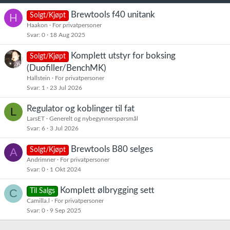
Brewtools f40 unitank
H
Solgt/Kjøpt
Haakon
For privatpersoner
Svar
0
18 Aug 2025
Komplett utstyr for boksing
Solgt/Kjøpt
(Duofiller/BenchMK)
Hallstein
For privatpersoner
Svar
1
23 Jul 2026
Regulator og koblinger til fat
L
LarsET
Generelt og nybegynnerspørsmål
Svar
6
3 Jul 2026
Brewtools B80 selges
A
Solgt/Kjøpt
Andrimner
For privatpersoner
Svar
0
1 Okt 2024
Komplett ølbrygging sett
C
Til Salgs
Camilla.l
For privatpersoner
Svar
0
9 Sep 2025