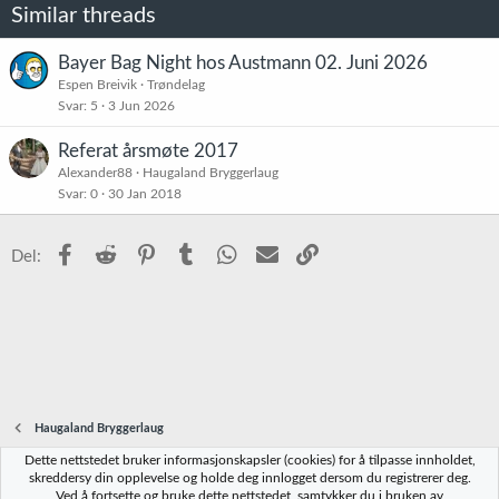
Similar threads
Bayer Bag Night hos Austmann 02. Juni 2026
Espen Breivik
Trøndelag
Svar
5
3 Jun 2026
Referat årsmøte 2017
Alexander88
Haugaland Bryggerlaug
Svar
0
30 Jan 2018
Facebook
Reddit
Pinterest
Tumblr
WhatsApp
E-post
Link
Del:
Haugaland Bryggerlaug
Dette nettstedet bruker informasjonskapsler (cookies) for å tilpasse innholdet,
Norbrygg-default
skreddersy din opplevelse og holde deg innlogget dersom du registrerer deg.
Ved å fortsette og bruke dette nettstedet, samtykker du i bruken av