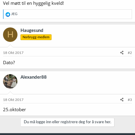
Vel møtt til en hyggelig kveld!
R
JEG
e
a
k
Haugesund
H
s
Norbrygg-medlem
j
o
n
e
18 Okt 2017
#2
r
Dato?
:
Alexander88
18 Okt 2017
#3
25.oktober
Du må logge inn eller registrere deg for å svare her.