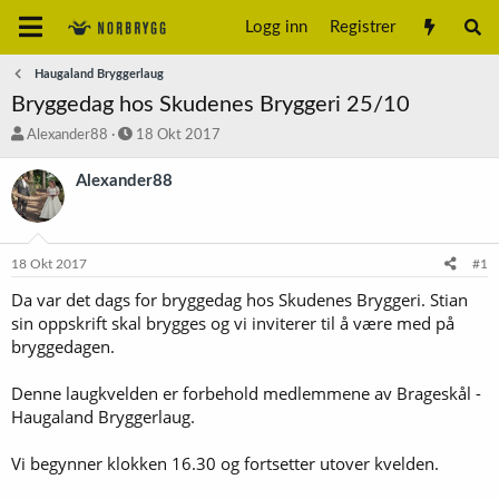
Logg inn
Registrer
Haugaland Bryggerlaug
Bryggedag hos Skudenes Bryggeri 25/10
T
S
Alexander88
18 Okt 2017
r
t
å
a
Alexander88
d
r
s
t
t
d
a
a
18 Okt 2017
#1
r
t
t
o
Da var det dags for bryggedag hos Skudenes Bryggeri. Stian
e
sin oppskrift skal brygges og vi inviterer til å være med på
r
bryggedagen.
Denne laugkvelden er forbehold medlemmene av Brageskål -
Haugaland Bryggerlaug.
Vi begynner klokken 16.30 og fortsetter utover kvelden.