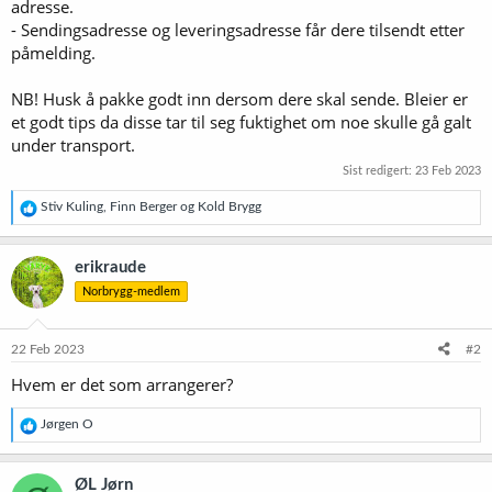
adresse.
- Sendingsadresse og leveringsadresse får dere tilsendt etter
påmelding.
NB! Husk å pakke godt inn dersom dere skal sende. Bleier er
et godt tips da disse tar til seg fuktighet om noe skulle gå galt
under transport.
Sist redigert:
23 Feb 2023
R
Stiv Kuling
,
Finn Berger
og
Kold Brygg
e
a
k
erikraude
s
Norbrygg-medlem
j
o
n
e
22 Feb 2023
#2
r
Hvem er det som arrangerer?
:
R
Jørgen O
e
a
k
ØL Jørn