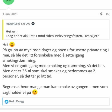
1 Jun 2023
#9
msevland skrev:
Hei Jørn
I dag er det akkurat 1 mnd siden innleveringsfristen. Hva skjer?
Hei
På grunn av mye røde dager og noen uforutsette private ting i
mai, så ble det litt forsinkelse med å sette igang
smaking/dømming.
Men vi er godt igang med smaking og dømming, så det blir.
Men det er 36 øl som skal smakes og bedømmes av 2
personer, så det tar jo litt tid.
Begrenset hvor mange man kan smake av gangen - men som
sagt holder vi på
R
Kold Brygg
e
a