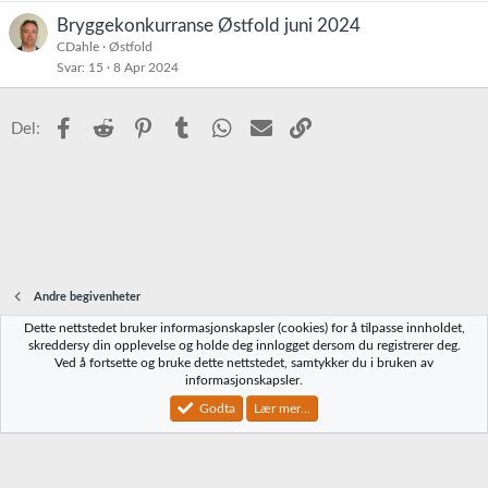
Bryggekonkurranse Østfold juni 2024
CDahle
Østfold
Svar
15
8 Apr 2024
Facebook
Reddit
Pinterest
Tumblr
WhatsApp
E-post
Link
Del:
Andre begivenheter
Dette nettstedet bruker informasjonskapsler (cookies) for å tilpasse innholdet,
Norbrygg-default
skreddersy din opplevelse og holde deg innlogget dersom du registrerer deg.
Ved å fortsette og bruke dette nettstedet, samtykker du i bruken av
Kontakt oss
Vilkår og regler
Personvernregler
Hjelp
Hjem
R
informasjonskapsler.
S
S
Godta
Lær mer...
®
Community platform by XenForo
© 2010-2023 XenForo Ltd.