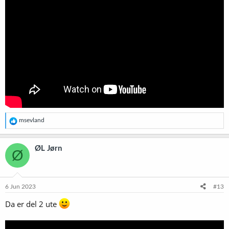
R
msevland
e
a
k
ØL Jørn
Ø
s
j
o
n
e
6 Jun 2023
#13
r
:
Da er del 2 ute