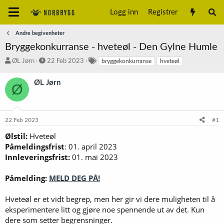
Logg inn
Registrer
Andre begivenheter
Bryggekonkurranse - hveteøl - Den Gylne Humle
T
S
S
ØL Jørn
22 Feb 2023
bryggekonkurranse
hveteøl
r
t
t
å
a
i
ØL Jørn
Ø
d
r
k
s
t
k
t
d
o
a
a
r
22 Feb 2023
#1
r
t
d
t
o
Ølstil:
Hveteøl
e
Påmeldingsfrist
: 01. april 2023
r
Innleveringsfrist:
01. mai 2023
Påmelding:
MELD DEG PÅ!
Hveteøl er et vidt begrep, men her gir vi dere muligheten til å
eksperimentere litt og gjøre noe spennende ut av det. Kun
dere som setter begrensninger.