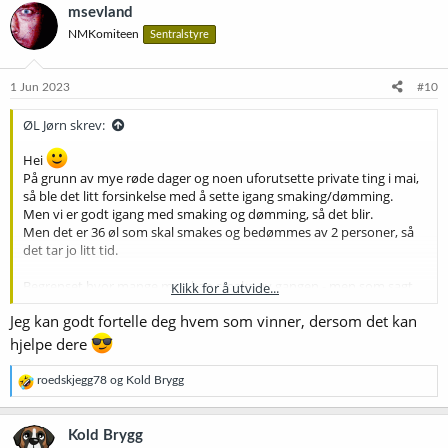
k
msevland
s
NMKomiteen
Sentralstyre
j
o
n
e
1 Jun 2023
#10
r
:
ØL Jørn skrev:
Hei
På grunn av mye røde dager og noen uforutsette private ting i mai,
så ble det litt forsinkelse med å sette igang smaking/dømming.
Men vi er godt igang med smaking og dømming, så det blir.
Men det er 36 øl som skal smakes og bedømmes av 2 personer, så
det tar jo litt tid.
Begrenset hvor mange man kan smake av gangen - men som sagt
Klikk for å utvide...
holder vi på
Jeg kan godt fortelle deg hvem som vinner, dersom det kan
hjelpe dere
R
roedskjegg78
og
Kold Brygg
e
a
k
Kold Brygg
s