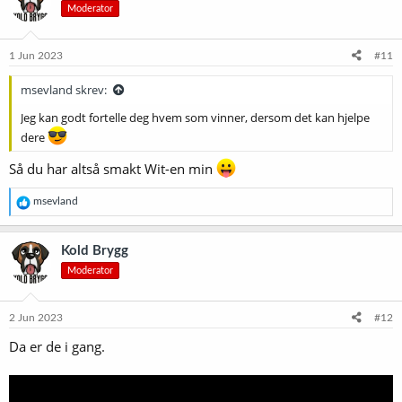
Moderator
j
o
n
e
1 Jun 2023
#11
r
:
msevland skrev:
Jeg kan godt fortelle deg hvem som vinner, dersom det kan hjelpe
dere
Så du har altså smakt Wit-en min
R
msevland
e
a
k
Kold Brygg
s
Moderator
j
o
n
e
2 Jun 2023
#12
r
Da er de i gang.
: