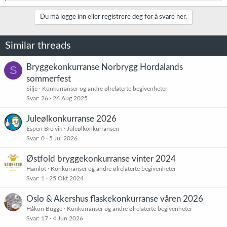
e
a
k
Du må logge inn eller registrere deg for å svare her.
s
j
o
Similar threads
n
e
r
Bryggekonkurranse Norbrygg Hordalands
S
:
sommerfest
Silje
Konkurranser og andre ølrelaterte begivenheter
Svar
26
26 Aug 2025
Juleølkonkurranse 2026
Espen Breivik
Juleølkonkurransen
Svar
0
5 Jul 2026
Østfold bryggekonkurranse vinter 2024
Hamlot
Konkurranser og andre ølrelaterte begivenheter
Svar
1
25 Okt 2024
Oslo & Akershus flaskekonkurranse våren 2026
Håkon Bugge
Konkurranser og andre ølrelaterte begivenheter
Svar
17
4 Jun 2026