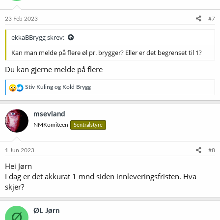
23 Feb 2023
#7
ekkaBBrygg skrev:
Kan man melde på flere øl pr. brygger? Eller er det begrenset til 1?
Du kan gjerne melde på flere
R
Stiv Kuling
og
Kold Brygg
e
a
k
msevland
s
NMKomiteen
Sentralstyre
j
o
n
e
1 Jun 2023
#8
r
Hei Jørn
:
I dag er det akkurat 1 mnd siden innleveringsfristen. Hva
skjer?
ØL Jørn
Ø