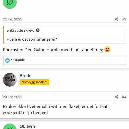
Ø
s
j
o
n
e
22 Feb 2023
#3
r
:
erikraude skrev:
Hvem er det som arrangerer?
Podcasten Den Gylne Humle med blant annet meg
R
erikraude
e
a
k
Brede
s
Norbrygg-medlem
j
o
n
e
23 Feb 2023
#4
r
Bruker ikke hvetlemalt i wit men flaket, er det fortsatt
:
godkjent? er jo hveteøl
ØL Jørn