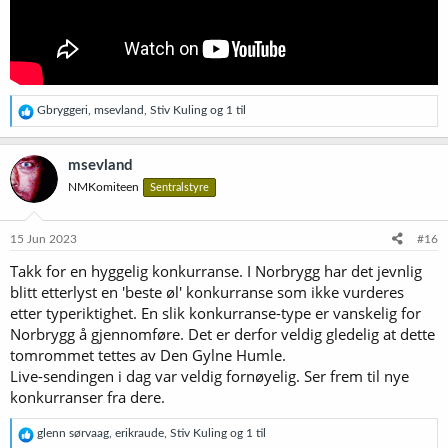
R
Gbryggeri
,
msevland
,
Stiv Kuling
og 1 til
e
a
k
msevland
s
NMKomiteen
Sentralstyre
j
o
n
e
15 Jun 2023
#16
r
Takk for en hyggelig konkurranse. I Norbrygg har det jevnlig
:
blitt etterlyst en 'beste øl' konkurranse som ikke vurderes
etter typeriktighet. En slik konkurranse-type er vanskelig for
Norbrygg å gjennomføre. Det er derfor veldig gledelig at dette
tomrommet tettes av Den Gylne Humle.
Live-sendingen i dag var veldig fornøyelig. Ser frem til nye
konkurranser fra dere.
R
glenn sørvaag
,
erikraude
,
Stiv Kuling
og 1 til