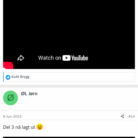
R
Kold Brygg
e
a
k
ØL Jørn
Ø
s
j
o
n
e
8 Jun 2023
#14
r
:
Del 3 nå lagt ut