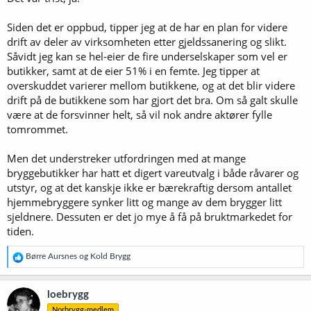
Siden det er oppbud, tipper jeg at de har en plan for videre
drift av deler av virksomheten etter gjeldssanering og slikt.
Såvidt jeg kan se hel-eier de fire underselskaper som vel er
butikker, samt at de eier 51% i en femte. Jeg tipper at
overskuddet varierer mellom butikkene, og at det blir videre
drift på de butikkene som har gjort det bra. Om så galt skulle
være at de forsvinner helt, så vil nok andre aktører fylle
tomrommet.
Men det understreker utfordringen med at mange
bryggebutikker har hatt et digert vareutvalg i både råvarer og
utstyr, og at det kanskje ikke er bærekraftig dersom antallet
hjemmebryggere synker litt og mange av dem brygger litt
sjeldnere. Dessuten er det jo mye å få på bruktmarkedet for
tiden.
R
Børre Aursnes
og
Kold Brygg
e
a
k
loebrygg
s
Norbrygg-medlem