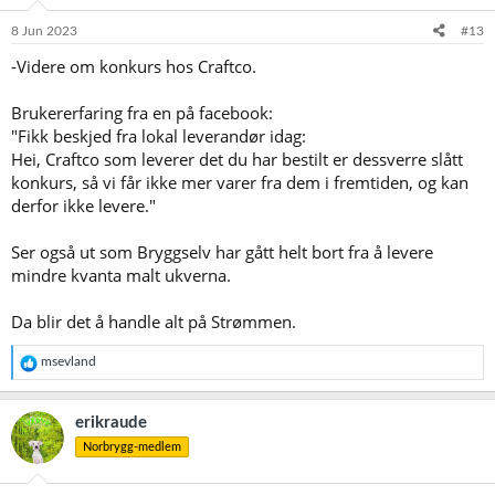
n
e
8 Jun 2023
#13
r
-Videre om konkurs hos Craftco.
:
Brukererfaring fra en på facebook:
"Fikk beskjed fra lokal leverandør idag:
Hei, Craftco som leverer det du har bestilt er dessverre slått
konkurs, så vi får ikke mer varer fra dem i fremtiden, og kan
derfor ikke levere."
Ser også ut som Bryggselv har gått helt bort fra å levere
mindre kvanta malt ukverna.
Da blir det å handle alt på Strømmen.
R
msevland
e
a
k
erikraude
s
Norbrygg-medlem
j
o
n