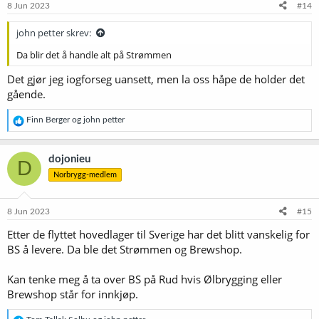
e
8 Jun 2023
#14
r
:
john petter skrev:
Da blir det å handle alt på Strømmen
Det gjør jeg iogforseg uansett, men la oss håpe de holder det
gående.
R
Finn Berger
og
john petter
e
a
k
dojonieu
D
s
Norbrygg-medlem
j
o
n
e
8 Jun 2023
#15
r
Etter de flyttet hovedlager til Sverige har det blitt vanskelig for
:
BS å levere. Da ble det Strømmen og Brewshop.
Kan tenke meg å ta over BS på Rud hvis Ølbrygging eller
Brewshop står for innkjøp. ‍