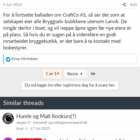
9 Jun 2023
#20
For å fortsette balladen om CraftCo AS, så ser det som at
selskapet eier alle Bryggselv butikkene utenom Larvik. De
inngår derfor i boet, og vil neppe åpne igjen før nye eiere er
på plass. Så hvis du er sugen på å videreføre en godt
innarbeidet bryggebutikk, er det bare å ta kontakt med
bobestyrer.
R
Einar Michelsen
e
a
k
Siste
1 av 14
Neste
s
j
Du må logge inn eller registrere deg for å svare her.
o
n
e
Similar threads
r
:
Humle og Malt Konkurs(?)
Jørgen E
Generelt og nybegynnerspørsmål
Svar
1
17 Jul 2025