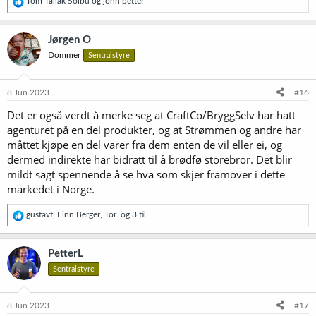
R
Tom Tallak Solbu
og
john petter
e
a
k
Jørgen O
s
Dommer
Sentralstyre
j
o
n
e
8 Jun 2023
#16
r
Det er også verdt å merke seg at CraftCo/BryggSelv har hatt
:
agenturet på en del produkter, og at Strømmen og andre har
måttet kjøpe en del varer fra dem enten de vil eller ei, og
dermed indirekte har bidratt til å brødfø storebror. Det blir
mildt sagt spennende å se hva som skjer framover i dette
markedet i Norge.
R
gustavf
,
Finn Berger
,
Tor.
og 3 til
e
a
k
PetterL
s
Sentralstyre
j
o
n
e
8 Jun 2023
#17
r