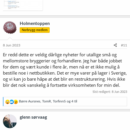
Holmentoppen
Norbrygg-medlem
8 Jun 2023
#11
Er redd dette er veldig dårlige nyheter for utallige små og
mellomstore bryggerier og forhandlere. Jeg har både jobbet
for dem og vært kunde i flere år, men nå er et ikke mulig å
bestille noe i nettbutikken. Det er mye varer på lager i Sverige,
og vi kan jo bare håpe at det blir en restrukturering. Hvis ikke
blir det nok vanskelig å fortsette virksomheten for min del.
Sist redigert:
8 Jun 2023
R
Børre Aursnes
,
TomR
,
TorfinnS
og 4 til
e
a
k
glenn sørvaag
s
j
o