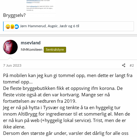
Bryggselv?
R
Jørn Hammerud
,
Asgeir
,
Jædr
og 6 til
e
a
k
msevland
s
NMKomiteen
Sentralstyre
j
o
n
e
7 Jun 2023
#2
r
På mobilen kan jeg kun gi tommel opp, men dette er langt fra
:
tommel opp…
De fleste bryggebutikken fikk et oppsving ifm korona. De
fleste viste også at den var kortvarig. Mange ser nå
fortsettelsen av nedturen fra 2019.
Jeg er nå på hytta i Tysvær og tenkte å ta en hyggelig tur
innom AltiBrygg for ingredienser til et sommerlig øl. Men de
er nå kun på web (+hyggelig lokal service). Trist, men de er
ikke alene.
Dersom den største går under, varsler det dårlig for alle oss