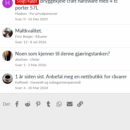
Bryggekjele craft hardware med 4 tc
H
Solgt/Kjøpt
porter 57L
Haakon
For privatpersoner
Svar
0
16 Des 2025
Maltkvalitet.
Finn Berger
Råvarer
Svar
12
8 Jul 2026
Noen som kjenner til denne gjæringstanken?
akarlsen
Utstyr
Svar
1
2 Mar 2026
1 år siden sist. Anbefal meg en nettbutikk for råvarer
Kaffewit
Generelt og nybegynnerspørsmål
Svar
6
20 Mar 2024
Facebook
Reddit
Pinterest
Tumblr
WhatsApp
E-post
Link
Del: