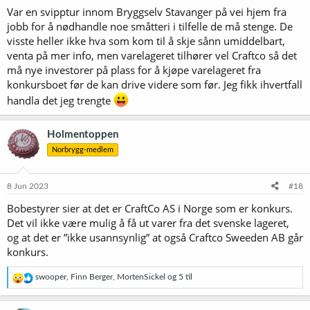
Var en svipptur innom Bryggselv Stavanger på vei hjem fra
:
jobb for å nødhandle noe småtteri i tilfelle de må stenge. De
visste heller ikke hva som kom til å skje sånn umiddelbart,
venta på mer info, men varelageret tilhører vel Craftco så det
må nye investorer på plass for å kjøpe varelageret fra
konkursboet før de kan drive videre som før. Jeg fikk ihvertfall
handla det jeg trengte
Holmentoppen
Norbrygg-medlem
8 Jun 2023
#18
Bobestyrer sier at det er CraftCo AS i Norge som er konkurs.
Det vil ikke være mulig å få ut varer fra det svenske lageret,
og at det er ”ikke usannsynlig” at også Craftco Sweeden AB går
konkurs.
R
swooper
,
Finn Berger
,
MortenSickel
og 5 til
e
a
k