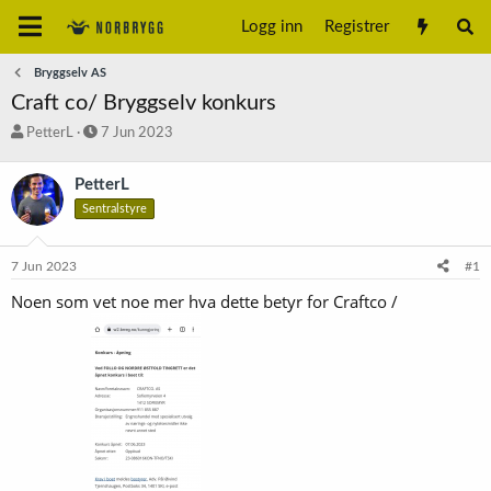
Logg inn
Registrer
Bryggselv AS
Craft co/ Bryggselv konkurs
T
S
PetterL
7 Jun 2023
r
t
å
a
PetterL
d
r
Sentralstyre
s
t
t
d
a
a
7 Jun 2023
#1
r
t
t
o
Noen som vet noe mer hva dette betyr for Craftco /
e
r