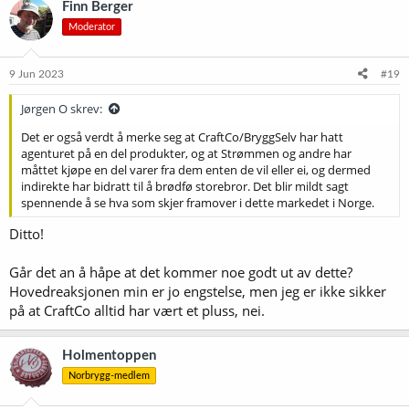
Finn Berger
s
Moderator
j
o
n
e
9 Jun 2023
#19
r
:
Jørgen O skrev:
Det er også verdt å merke seg at CraftCo/BryggSelv har hatt
agenturet på en del produkter, og at Strømmen og andre har
måttet kjøpe en del varer fra dem enten de vil eller ei, og dermed
indirekte har bidratt til å brødfø storebror. Det blir mildt sagt
spennende å se hva som skjer framover i dette markedet i Norge.
Ditto!
Går det an å håpe at det kommer noe godt ut av dette?
Hovedreaksjonen min er jo engstelse, men jeg er ikke sikker
på at CraftCo alltid har vært et pluss, nei.
Holmentoppen
Norbrygg-medlem