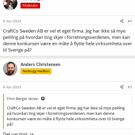
s
Moderator
j
o
n
e
8 Jun 2023
#4
r
CraftCo Sweden AB er vel et eget firma. Jeg har ikke så mye
:
peililng på hvordan ting skjer i forretningsverdenen, men kan
denne konkursen være en måte å flytte hele virksomheta over
til Sverige på?
Anders Christensen
Norbrygg-medlem
8 Jun 2023
#5
Finn Berger skrev:
CraftCo Sweden AB er vel et eget firma. Jeg har ikke så mye peililng
på hvordan ting skjer i forretningsverdenen, men kan denne
konkursen være en måte å flytte hele virksomheta over til Sverige
på?
Det var trist, ja.