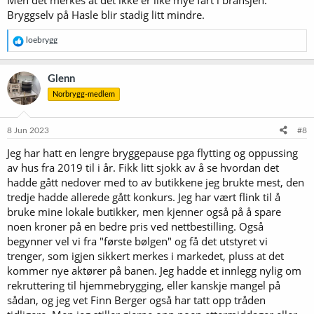
Bryggselv på Hasle blir stadig litt mindre.
R
loebrygg
e
a
k
Glenn
s
Norbrygg-medlem
j
o
n
e
8 Jun 2023
#8
r
Jeg har hatt en lengre bryggepause pga flytting og oppussing
:
av hus fra 2019 til i år. Fikk litt sjokk av å se hvordan det
hadde gått nedover med to av butikkene jeg brukte mest, den
tredje hadde allerede gått konkurs. Jeg har vært flink til å
bruke mine lokale butikker, men kjenner også på å spare
noen kroner på en bedre pris ved nettbestilling. Også
begynner vel vi fra "første bølgen" og få det utstyret vi
trenger, som igjen sikkert merkes i markedet, pluss at det
kommer nye aktører på banen. Jeg hadde et innlegg nylig om
rekruttering til hjemmebrygging, eller kanskje mangel på
sådan, og jeg vet Finn Berger også har tatt opp tråden