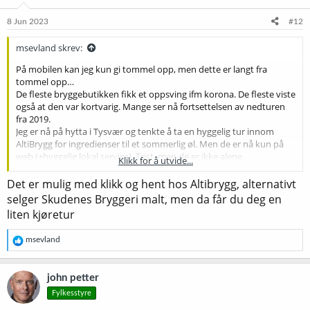
n
e
8 Jun 2023
#12
r
:
msevland skrev:
På mobilen kan jeg kun gi tommel opp, men dette er langt fra
tommel opp…
De fleste bryggebutikken fikk et oppsving ifm korona. De fleste viste
også at den var kortvarig. Mange ser nå fortsettelsen av nedturen
fra 2019.
Jeg er nå på hytta i Tysvær og tenkte å ta en hyggelig tur innom
AltiBrygg for ingredienser til et sommerlig øl. Men de er nå kun på
web (+hyggelig lokal service). Trist, men de er ikke alene.
Klikk for å utvide...
Dersom den største går under, varsler det dårlig for alle oss som
foretrekker nærbutikk over Web.
Det er mulig med klikk og hent hos Altibrygg, alternativt
Ikke noe galt med web…
selger Skudenes Bryggeri malt, men da får du deg en
‘Winter is comming’
liten kjøretur
På tide med en Winter warmer
M
R
msevland
e
a
k
john petter
s
Fylkesstyre
j
o