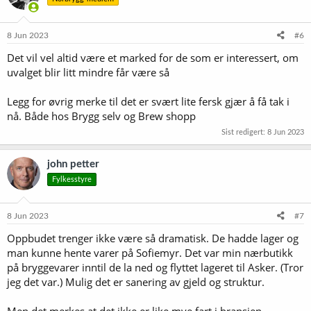
j
o
n
e
8 Jun 2023
#6
r
Det vil vel altid være et marked for de som er interessert, om
:
uvalget blir litt mindre får være så
Legg for øvrig merke til det er svært lite fersk gjær å få tak i
nå. Både hos Brygg selv og Brew shopp
Sist redigert:
8 Jun 2023
john petter
Fylkesstyre
8 Jun 2023
#7
Oppbudet trenger ikke være så dramatisk. De hadde lager og
man kunne hente varer på Sofiemyr. Det var min nærbutikk
på bryggevarer inntil de la ned og flyttet lageret til Asker. (Tror
jeg det var.) Mulig det er sanering av gjeld og struktur.
Men det merkes at det ikke er like mye fart i bransjen.