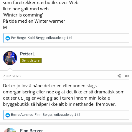
som foretrekker nærbutikk over Web.
Ikke noe galt med web…
‘Winter is comming’
På tide med en Winter warmer
M
R
Per Berge
,
Kold Brygg
,
erikraude
og 1 til
e
a
k
PetterL
s
Sentralstyre
j
o
n
e
7 Jun 2023
#3
r
Det er jo lov å håpe det er en eller annen slags
:
omorganisering eller noe og at det ikke er så dramatisk som
det ser ut, jeg er veldig glad i turen innom min lokale
bryggebutikk så håper ikke alt blir netthandel fremover.
R
Børre Aursnes
,
Finn Berger
,
erikraude
og 1 til
e
a
k
Finn Berger