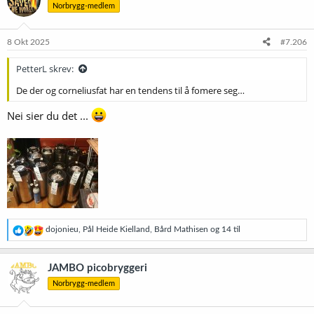
Norbrygg-medlem
j
o
n
e
8 Okt 2025
#7.206
r
:
PetterL skrev:
De der og corneliusfat har en tendens til å fomere seg…
Nei sier du det ...
R
dojonieu
,
Pål Heide Kielland
,
Bård Mathisen
og 14 til
e
a
k
JAMBO picobryggeri
s
Norbrygg-medlem
j
o
n