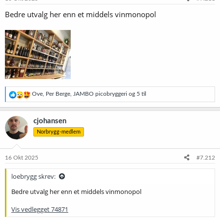
r
Bedre utvalg her enn et middels vinmonopol
:
R
Ove
,
Per Berge
,
JAMBO picobryggeri
og 5 til
e
a
k
cjohansen
s
Norbrygg-medlem
j
o
n
e
16 Okt 2025
#7.212
r
:
loebrygg skrev:
Bedre utvalg her enn et middels vinmonopol
Vis vedlegget 74871