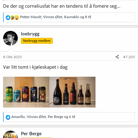
De der og corneliusfat har en tendens til å fomere seg…
R
Petter Mandt
,
Vinnes Ølet
,
Ravneklo
og 8 til
e
a
k
loebrygg
s
Norbrygg-medlem
j
o
n
e
8 Okt 2025
#7.205
r
Var litt tomt i kjøleskapet i dag
:
R
Amarillo
,
Vinnes Ølet
,
Per Berge
og 6 til
e
a
k
Per Berge
s