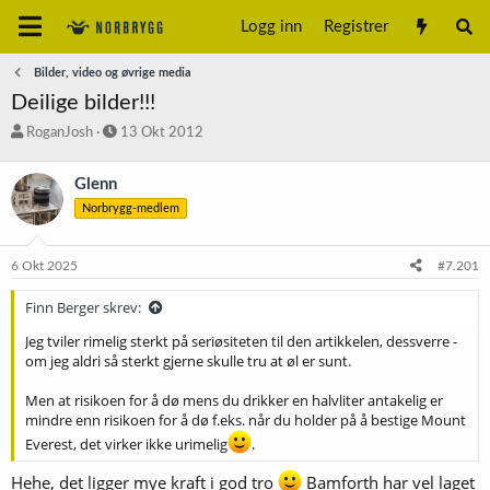
Logg inn
Registrer
Bilder, video og øvrige media
Deilige bilder!!!
T
S
RoganJosh
13 Okt 2012
r
t
å
a
Glenn
d
r
Norbrygg-medlem
s
t
t
d
a
a
6 Okt 2025
#7.201
r
t
t
o
Finn Berger skrev:
e
r
Jeg tviler rimelig sterkt på seriøsiteten til den artikkelen, dessverre -
om jeg aldri så sterkt gjerne skulle tru at øl er sunt.
Men at risikoen for å dø mens du drikker en halvliter antakelig er
mindre enn risikoen for å dø f.eks. når du holder på å bestige Mount
Everest, det virker ikke urimelig
.
Hehe, det ligger mye kraft i god tro
Bamforth har vel laget