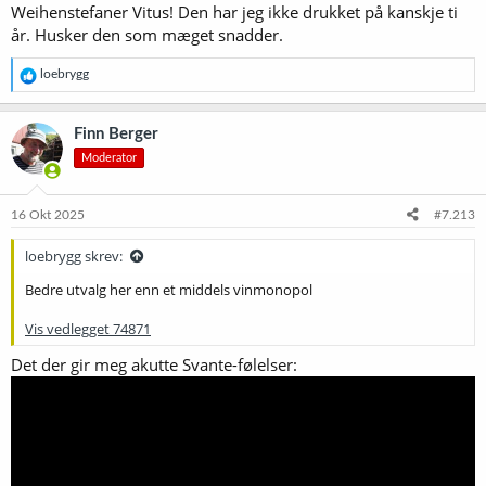
Weihenstefaner Vitus! Den har jeg ikke drukket på kanskje ti
år. Husker den som mæget snadder.
R
loebrygg
e
a
k
Finn Berger
s
Moderator
j
o
n
e
16 Okt 2025
#7.213
r
:
loebrygg skrev:
Bedre utvalg her enn et middels vinmonopol
Vis vedlegget 74871
Det der gir meg akutte Svante-følelser: