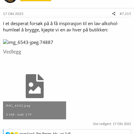
o
n
e
17 Okt 2025
#7.215
r
I et desperat forsøk på å få inspirasjon til en lav-alkohol-
:
humleøl å brygge, kjøpte vi en av hver på butikken:
Vedlegg
IMG_6543.jpeg
5 MB · Sett: 179
Sist redigert:
17 Okt 2025
R
msevland
,
Per Berge
,
Mc.
og 3 til