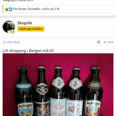
R
Per Berge
,
Ravneklo
,
JayTe
og 2 til
e
a
k
Skogslik
s
Norbrygg-medlem
j
o
n
e
11 Okt 2025
#7.209
r
Litt shopping i Bergen må til!
: