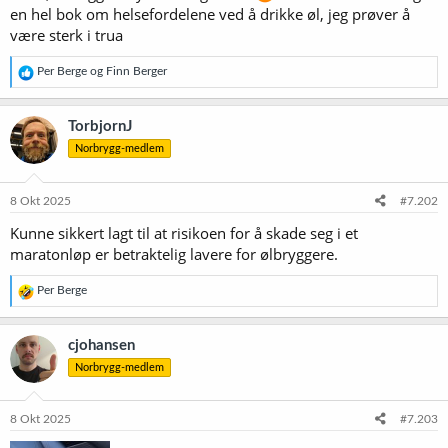
en hel bok om helsefordelene ved å drikke øl, jeg prøver å
være sterk i trua
R
Per Berge
og
Finn Berger
e
a
k
TorbjornJ
s
Norbrygg-medlem
j
o
n
e
8 Okt 2025
#7.202
r
Kunne sikkert lagt til at risikoen for å skade seg i et
:
maratonløp er betraktelig lavere for ølbryggere.
R
Per Berge
e
a
k
cjohansen
s
Norbrygg-medlem
j
o
n
e
8 Okt 2025
#7.203
r