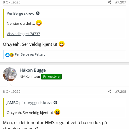
e
8 Okt 2025
#7.207
r
:
Per Berge skrev:
Nei sier du det ...
Vis vedlegget 74737
Oh,yeah. Ser veldig kjent ut
R
Per Berge
og
PetterL
e
a
k
Håkon Bugge
s
NMKomiteen
Fylkesstyre
j
o
n
e
8 Okt 2025
#7.208
r
:
JAMBO picobryggeri skrev:
Oh,yeah. Ser veldig kjent ut
Men, er det innenfor HMS regulativet å ha en duk på
støpejernsovnen?