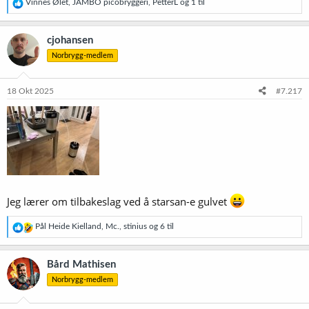
R
Vinnes Ølet
,
JAMBO picobryggeri
,
PetterL
og 1 til
e
a
k
cjohansen
s
Norbrygg-medlem
j
o
n
e
18 Okt 2025
#7.217
r
:
Jeg lærer om tilbakeslag ved å starsan-e gulvet
R
Pål Heide Kielland
,
Mc.
,
stinius
og 6 til
e
a
k
Bård Mathisen
s
Norbrygg-medlem
j
o
n