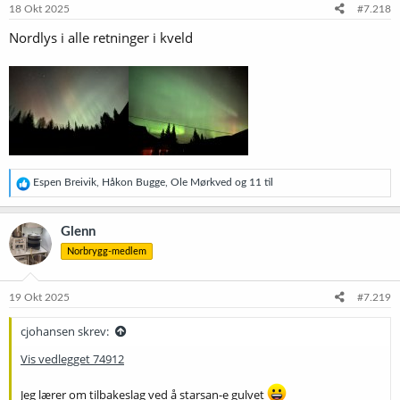
e
18 Okt 2025
#7.218
r
Nordlys i alle retninger i kveld
:
R
Espen Breivik
,
Håkon Bugge
,
Ole Mørkved
og 11 til
e
a
k
Glenn
s
Norbrygg-medlem
j
o
n
e
19 Okt 2025
#7.219
r
:
cjohansen skrev:
Vis vedlegget 74912
Jeg lærer om tilbakeslag ved å starsan-e gulvet