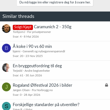
j
Du må logge inn eller registrere deg for å svare her.
o
n
e
Similar threads
r
:
Caramunich 2 - 350g
Solgt/Kjøpt
TorbjornJ
For privatpersoner
Svar
4
8 Mai 2026
Å koke i 90 vs 60 min
B
bjørni
Generelt og nybegynnerspørsmål
Svar
20
23 Nov 2025
En bryggeutfordring til deg
Terjedd
Andre begivenheter
Svar
61
30 Jun 2026
L
Rogaland Ølfestival 2026 i bilder
J
å
Jørgen Olsen
Fra Norbrygg.no
Svar
0
28 Apr 2026
s
t
Forskjellige standarder på utventiler?
S
Sigve R
Utstyr