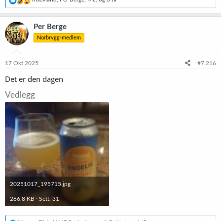
e
a
k
Per Berge
s
Norbrygg-medlem
j
o
n
e
17 Okt 2025
#7.216
r
Det er den dagen
:
Vedlegg
20251017_195715.jpg
286,8 KB · Sett: 31