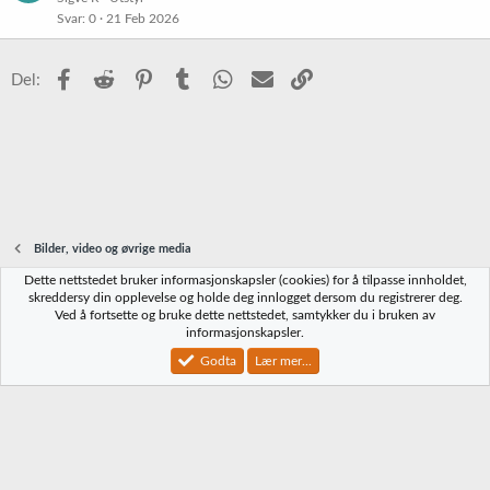
Svar
0
21 Feb 2026
Facebook
Reddit
Pinterest
Tumblr
WhatsApp
E-post
Link
Del:
Bilder, video og øvrige media
Dette nettstedet bruker informasjonskapsler (cookies) for å tilpasse innholdet,
Norbrygg-default
skreddersy din opplevelse og holde deg innlogget dersom du registrerer deg.
Ved å fortsette og bruke dette nettstedet, samtykker du i bruken av
Kontakt oss
Vilkår og regler
Personvernregler
Hjelp
Hjem
R
informasjonskapsler.
S
S
Godta
Lær mer...
®
Community platform by XenForo
© 2010-2023 XenForo Ltd.