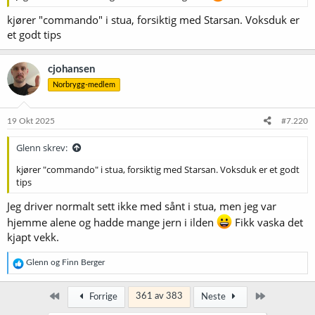
kjører "commando" i stua, forsiktig med Starsan. Voksduk er
et godt tips
cjohansen
Norbrygg-medlem
19 Okt 2025
#7.220
Glenn skrev:
kjører "commando" i stua, forsiktig med Starsan. Voksduk er et godt
tips
Jeg driver normalt sett ikke med sånt i stua, men jeg var
hjemme alene og hadde mange jern i ilden
Fikk vaska det
kjapt vekk.
R
Glenn
og
Finn Berger
e
a
k
Først
Siste
361 av 383
Forrige
Neste
s