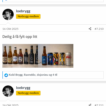
e
a
k
loebrygg
s
Norbrygg-medlem
j
o
n
e
16 Okt 2025
#7.210
r
Deilig å få fylt opp litt
:
R
Kold Brygg
,
Ravneklo
,
dojonieu
og 4 til
e
a
k
loebrygg
s
Norbrygg-medlem
j
o
n
e
16 Okt 2025
#7.211