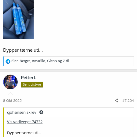
:
Dypper tærne uti...
R
Finn Berger
,
Amarillo
,
Glenn
og 7 til
e
a
k
PetterL
s
Sentralstyre
j
o
n
e
8 Okt 2025
#7.204
r
:
cjohansen skrev:
Vis vedlegget 74732
Dypper tærne uti...