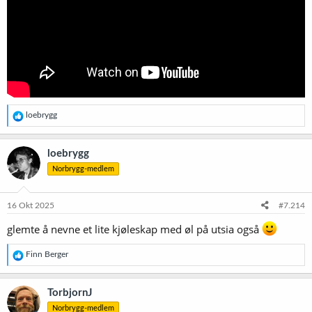
R
loebrygg
e
a
k
loebrygg
s
Norbrygg-medlem
j
o
n
e
16 Okt 2025
#7.214
r
:
glemte å nevne et lite kjøleskap med øl på utsia også
R
Finn Berger
e
a
k
TorbjornJ
s
Norbrygg-medlem
j