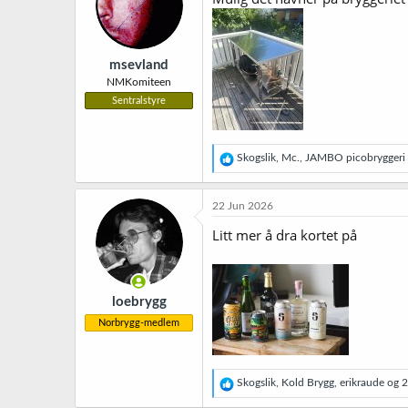
msevland
NMKomiteen
Sentralstyre
R
Skogslik
,
Mc.
,
JAMBO picobryggeri
e
a
k
22 Jun 2026
s
j
Litt mer å dra kortet på
o
n
e
r
loebrygg
:
Norbrygg-medlem
R
Skogslik
,
Kold Brygg
,
erikraude
og 2 
e