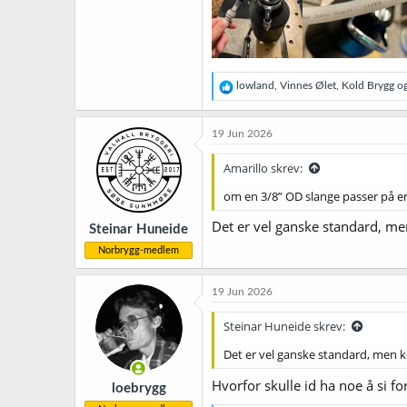
R
lowland
,
Vinnes Ølet
,
Kold Brygg
og
e
a
k
19 Jun 2026
s
j
Amarillo skrev:
o
n
om en 3/8” OD slange passer på en
e
r
Det er vel ganske standard, m
Steinar Huneide
:
Norbrygg-medlem
19 Jun 2026
Steinar Huneide skrev:
Det er vel ganske standard, men 
Hvorfor skulle id ha noe å si f
loebrygg