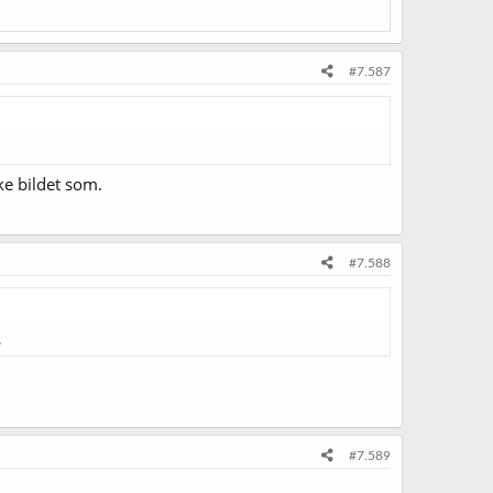
#7.587
ke bildet som.
#7.588
.
#7.589