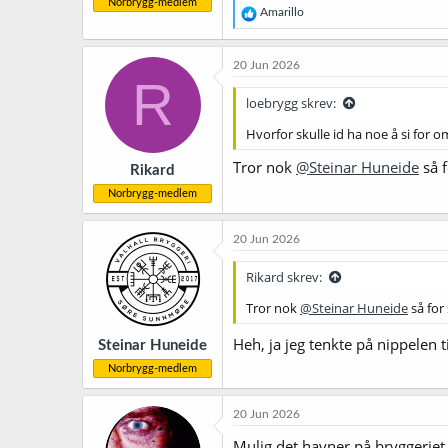
Norbrygg-medlem
R
Amarillo
e
a
k
20 Jun 2026
s
R
j
loebrygg skrev:
o
n
Hvorfor skulle id ha noe å si for 
e
r
Tror nok
@Steinar Huneide
så f
Rikard
:
Norbrygg-medlem
20 Jun 2026
Rikard skrev:
Tror nok
@Steinar Huneide
så for
Heh, ja jeg tenkte på nippelen ti
Steinar Huneide
Norbrygg-medlem
20 Jun 2026
Mulig det havner på bryggeriet