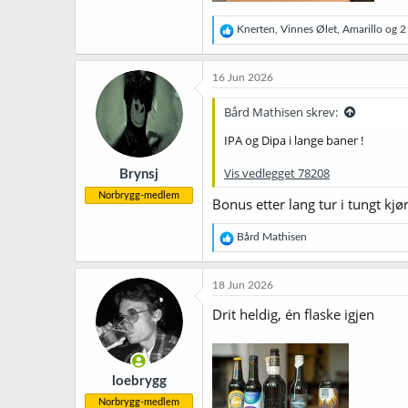
R
Knerten
,
Vinnes Ølet
,
Amarillo
og 2 
e
a
k
16 Jun 2026
s
j
Bård Mathisen skrev:
o
n
IPA og Dipa i lange baner !
e
r
Vis vedlegget 78208
Brynsj
:
Norbrygg-medlem
Bonus etter lang tur i tungt kjø
R
Bård Mathisen
e
a
k
18 Jun 2026
s
j
Drit heldig, én flaske igjen
o
n
e
r
loebrygg
:
Norbrygg-medlem