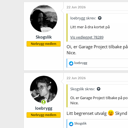
a
k
22 Jun 2026
s
j
loebrygg skrev:
o
n
Litt mer å dra kortet på
e
r
Vis vedlegget 78289
Skogslik
:
Norbrygg-medlem
Oi, er Garage Project tilbake på
Nice.
R
loebrygg
e
a
k
22 Jun 2026
s
j
Skogslik skrev:
o
n
Oi, er Garage Project tilbake på po
e
Nice.
r
loebrygg
:
Litt begrenset utvalg
Skynd 
Norbrygg-medlem
R
Skogslik
e