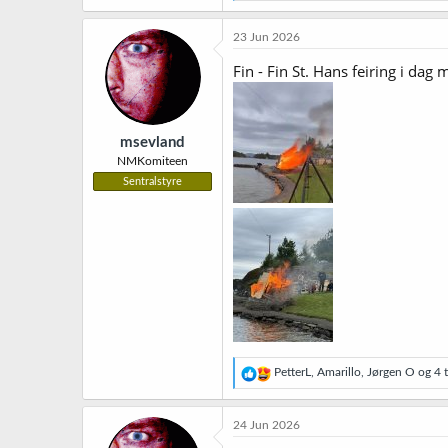
a
k
23 Jun 2026
s
j
Fin - Fin St. Hans feiring i da
o
n
e
r
msevland
:
NMKomiteen
Sentralstyre
R
PetterL
,
Amarillo
,
Jørgen O
og 4 t
e
a
k
24 Jun 2026
s