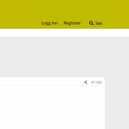
Logg inn
Registrer
Søk
#7.581