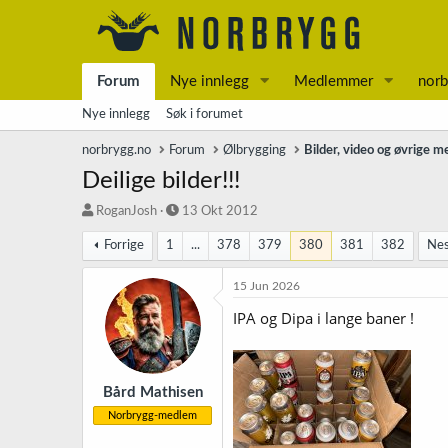
Forum
Nye innlegg
Medlemmer
norb
Nye innlegg
Søk i forumet
norbrygg.no
Forum
Ølbrygging
Bilder, video og øvrige m
Deilige bilder!!!
T
S
RoganJosh
13 Okt 2012
r
t
Forrige
1
...
378
379
380
381
382
Ne
å
a
d
r
s
t
15 Jun 2026
t
d
IPA og Dipa i lange baner !
a
a
r
t
t
o
e
r
Bård Mathisen
Norbrygg-medlem