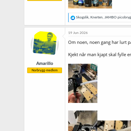
R
Skogslik
,
Knerten
,
JAMBO picobryg
e
a
k
19 Jun 2026
s
j
Om noen, noen gang har lurt på
o
n
Kjekt når man kjapt skal fylle e
e
r
Amarillo
:
Norbrygg-medlem