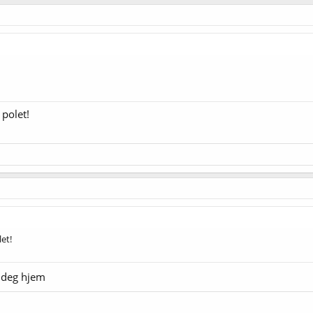
 polet!
let!
deg hjem