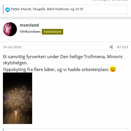
R
Petter Mandt
,
Skogslik
,
Bård Mathisen
og 10 til
e
a
k
msevland
s
NMKomiteen
Sentralstyre
j
o
n
e
14 Jul 2026
#7.613
r
Et vanvittig fyrverkeri under Den hellige Trofimena, Minoris
:
skytshelgen.
Oppskyting fra flere båter, og vi hadde orkesterplass