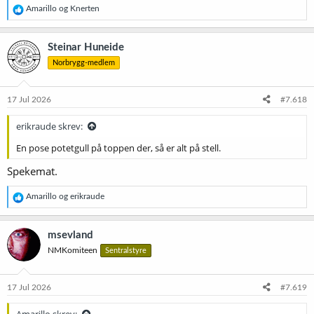
R
Amarillo
og
Knerten
e
a
k
Steinar Huneide
s
Norbrygg-medlem
j
o
n
e
17 Jul 2026
#7.618
r
:
erikraude skrev:
En pose potetgull på toppen der, så er alt på stell.
Spekemat.
R
Amarillo
og
erikraude
e
a
k
msevland
s
NMKomiteen
Sentralstyre
j
o
n
e
17 Jul 2026
#7.619
r
:
Amarillo skrev: