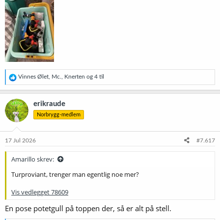
R
Vinnes Ølet
,
Mc.
,
Knerten
og 4 til
e
a
k
erikraude
s
Norbrygg-medlem
j
o
n
e
17 Jul 2026
#7.617
r
:
Amarillo skrev:
Turproviant, trenger man egentlig noe mer?
Vis vedlegget 78609
En pose potetgull på toppen der, så er alt på stell.