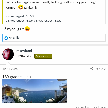
Dattera har laget dessert i rødt, hvitt og blått som oppvarming til
kampen
Lykke til!
Vis vedlegget 78553
Vis vedlegget 78554
Vis vedlegget 78555
Så nydelig ut
R
Amarillo
e
a
k
msevland
s
NMKomiteen
Sentralstyre
j
o
n
e
12 Jul 2026
#7.612
r
180 graders utsikt
:
Sist redigert:
12 Jul 2026