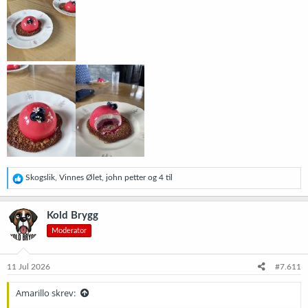
R
Skogslik
,
Vinnes Ølet
,
john petter
og 4 til
e
a
k
Kold Brygg
s
Moderator
j
o
n
e
11 Jul 2026
#7.611
r
:
Amarillo skrev: