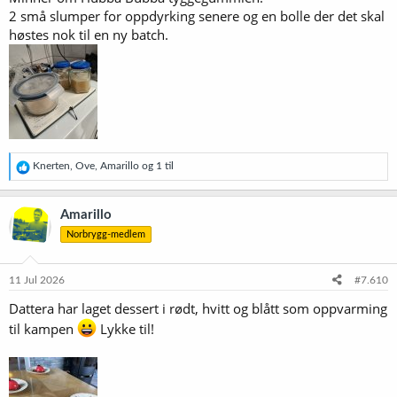
2 små slumper for oppdyrking senere og en bolle der det skal
høstes nok til en ny batch.
R
Knerten
,
Ove
,
Amarillo
og 1 til
e
a
k
Amarillo
s
Norbrygg-medlem
j
o
n
e
11 Jul 2026
#7.610
r
Dattera har laget dessert i rødt, hvitt og blått som oppvarming
:
til kampen
Lykke til!