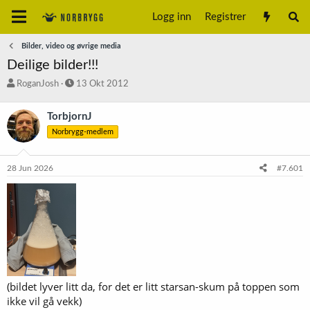
Logg inn
Registrer
Bilder, video og øvrige media
Deilige bilder!!!
T
S
RoganJosh
13 Okt 2012
r
t
å
a
TorbjornJ
d
r
Norbrygg-medlem
s
t
t
d
a
a
28 Jun 2026
#7.601
r
t
t
o
e
r
(bildet lyver litt da, for det er litt starsan-skum på toppen som
ikke vil gå vekk)