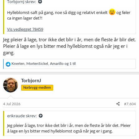
TorbjornJ skrev:
Hylleblomst-saft på gang, noe så digg og relativt enkelt
og føler
ca ingen lager det?!
Vis vedlegget 78459
Jeg pleier å lage, tror ikke det blir i år, men de fleste år blir det.
Pleier å lage en lys bitter med hylleblomst også når jeg er i
gang.
R
Knerten
,
MortenSickel
,
Amarillo
og 1 til
e
a
k
TorbjornJ
s
Norbrygg-medlem
j
o
n
e
4 Jul 2026
#7.604
r
:
erikraude skrev:
Jeg pleier å lage, tror ikke det blir i år, men de fleste år blir det. Pleier
å lage en lys bitter med hylleblomst også når jeg er i gang.