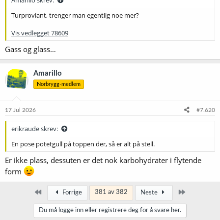
Turproviant, trenger man egentlig noe mer?
Vis vedlegget 78609
Gass og glass…
Amarillo
Norbrygg-medlem
17 Jul 2026
#7.620
erikraude skrev:
En pose potetgull på toppen der, så er alt på stell.
Er ikke plass, dessuten er det nok karbohydrater i flytende
form
Først
Siste
381 av 382
Forrige
Neste
Du må logge inn eller registrere deg for å svare her.