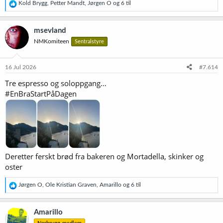
R
Kold Brygg
,
Petter Mandt
,
Jørgen O
og 6 til
e
a
k
msevland
s
NMKomiteen
Sentralstyre
j
o
n
e
16 Jul 2026
#7.614
r
Tre espresso og soloppgang…
:
#EnBraStartPåDagen
Deretter ferskt brød fra bakeren og Mortadella, skinker og
oster
R
Jørgen O
,
Ole Kristian Graven
,
Amarillo
og 6 til
e
a
k
Amarillo
s