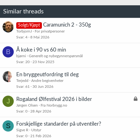
Similar threads
Caramunich 2 - 350g
Solgt/Kjøpt
TorbjornJ
For privatpersoner
Svar
4
8 Mai 2026
Å koke i 90 vs 60 min
B
bjørni
Generelt og nybegynnerspørsmål
Svar
20
23 Nov 2025
En bryggeutfordring til deg
Terjedd
Andre begivenheter
Svar
61
30 Jun 2026
L
Rogaland Ølfestival 2026 i bilder
J
å
Jørgen Olsen
Fra Norbrygg.no
Svar
0
28 Apr 2026
s
t
Forskjellige standarder på utventiler?
S
Sigve R
Utstyr
Svar
0
21 Feb 2026