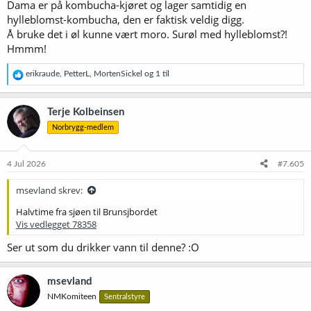
Dama er på kombucha-kjøret og lager samtidig en
hylleblomst-kombucha, den er faktisk veldig digg.
Å bruke det i øl kunne vært moro. Surøl med hylleblomst?!
Hmmm!
R
erikraude
,
PetterL
,
MortenSickel
og 1 til
e
a
k
Terje Kolbeinsen
s
Norbrygg-medlem
j
o
n
e
4 Jul 2026
#7.605
r
:
msevland skrev:
Halvtime fra sjøen til Brunsjbordet
Vis vedlegget 78358
Ser ut som du drikker vann til denne? :O
msevland
NMKomiteen
Sentralstyre