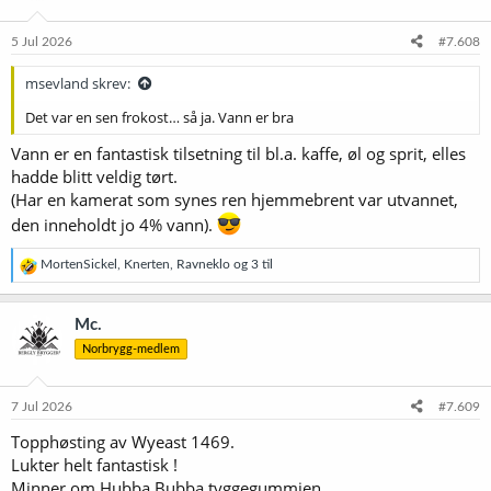
5 Jul 2026
#7.608
msevland skrev:
Det var en sen frokost… så ja. Vann er bra
Vann er en fantastisk tilsetning til bl.a. kaffe, øl og sprit, elles
hadde blitt veldig tørt.
(Har en kamerat som synes ren hjemmebrent var utvannet,
den inneholdt jo 4% vann).
R
MortenSickel
,
Knerten
,
Ravneklo
og 3 til
e
a
k
Mc.
s
Norbrygg-medlem
j
o
n
e
7 Jul 2026
#7.609
r
Topphøsting av Wyeast 1469.
:
Lukter helt fantastisk !
Minner om Hubba Bubba tyggegummien.