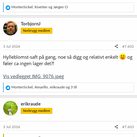
R
MortenSickel
,
Knerten
og
Jørgen O
e
a
k
TorbjornJ
s
Norbrygg-medlem
j
o
n
e
3 Jul 2026
#7.602
r
:
Hylleblomst-saft på gang, noe så digg og relativt enkelt
og
føler ca ingen lager det?!
Vis vedlegget IMG_9076.jpeg
R
MortenSickel
,
Amarillo
,
erikraude
og 3 til
e
a
k
erikraude
s
Norbrygg-medlem
j
o
n
e
3 Jul 2026
#7.603
r
: