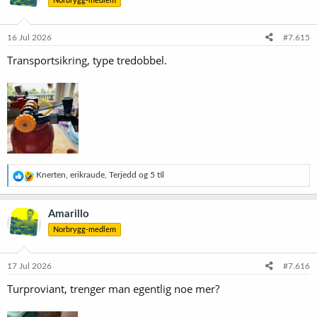
Norbrygg-medlem
j
o
n
e
16 Jul 2026
#7.615
r
Transportsikring, type tredobbel.
:
R
Knerten
,
erikraude
,
Terjedd
og 5 til
e
a
k
Amarillo
s
Norbrygg-medlem
j
o
n
e
17 Jul 2026
#7.616
r
Turproviant, trenger man egentlig noe mer?
: