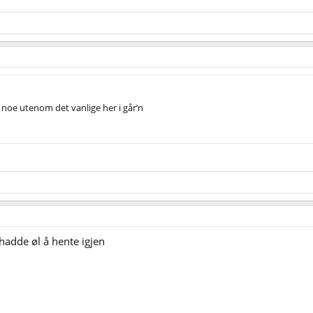
 noe utenom det vanlige her i går’n
hadde øl å hente igjen