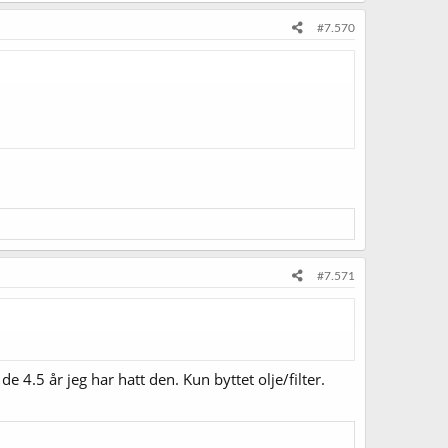
#7.570
#7.571
e 4.5 år jeg har hatt den. Kun byttet olje/filter.