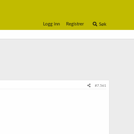
Logg inn
Registrer
Søk
#7.561