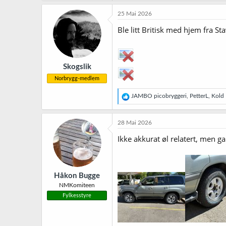
a
k
25 Mai 2026
s
j
Ble litt Britisk med hjem fra St
o
n
e
r
Skogslik
:
Norbrygg-medlem
R
JAMBO picobryggeri
,
PetterL
,
Kold 
e
a
k
28 Mai 2026
s
j
Ikke akkurat øl relatert, men ga
o
n
e
r
Håkon Bugge
:
NMKomiteen
Fylkesstyre