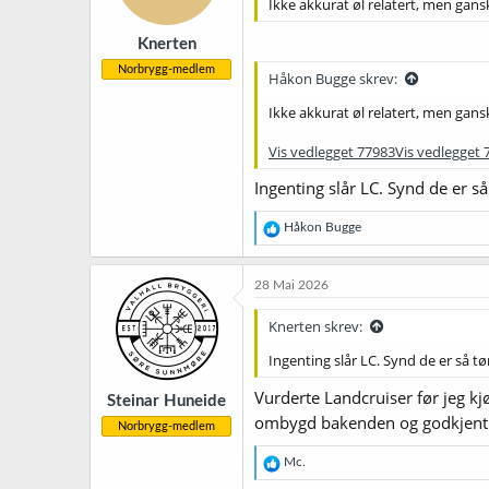
Ikke akkurat øl relatert, men gansk
e
r
Knerten
:
Norbrygg-medlem
Håkon Bugge skrev:
Ikke akkurat øl relatert, men gansk
Vis vedlegget 77983
Vis vedlegget 
Ingenting slår LC. Synd de er så
R
Håkon Bugge
e
a
k
28 Mai 2026
s
j
Knerten skrev:
o
n
Ingenting slår LC. Synd de er så tø
e
r
Vurderte Landcruiser før jeg kj
Steinar Huneide
:
ombygd bakenden og godkjent t
Norbrygg-medlem
R
Mc.
e