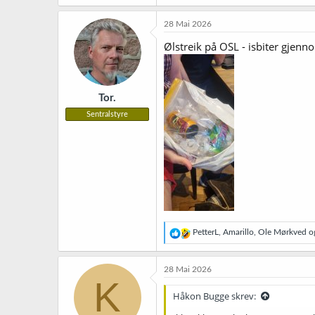
28 Mai 2026
Ølstreik på OSL - isbiter gjenno
Tor.
Sentralstyre
R
PetterL
,
Amarillo
,
Ole Mørkved
og
e
a
k
28 Mai 2026
s
K
j
Håkon Bugge skrev:
o
n