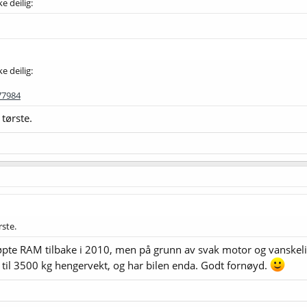
e deilig:
e deilig:
77984
 tørste.
rste.
øpte RAM tilbake i 2010, men på grunn av svak motor og vanskelig 
il 3500 kg hengervekt, og har bilen enda. Godt fornøyd.