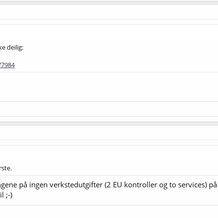
e deilig:
77984
rste.
ngene på ingen verkstedutgifter (2 EU kontroller og to services) på d
 ;-)