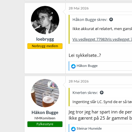
a
k
28 Mai 2026
s
j
Håkon Bugge skrev:
o
n
Ikke akkurat øl relatert, men gansk
e
r
Vis vedlegget 77983
Vis vedlegget 
loebrygg
:
Norbrygg-medlem
Lei sykkelsete..?
R
Håkon Bugge
e
a
k
28 Mai 2026
s
j
Knerten skrev:
o
n
Ingenting slår LC. Synd de er så tø
e
r
Jeg tror jeg har spart inn de pe
Håkon Bugge
:
Ikke gærent på 25 år gammel bil
NMKomiteen
Fylkesstyre
R
Steinar Huneide