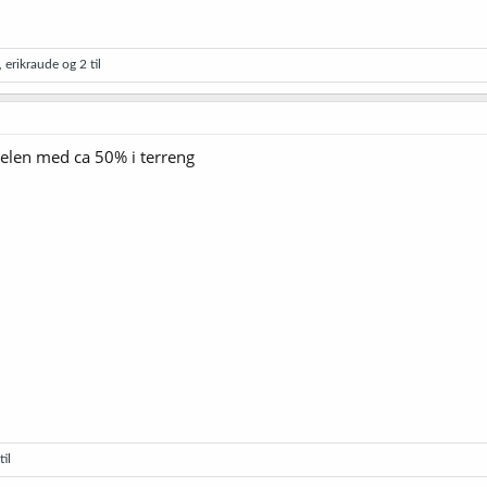
,
erikraude
og 2 til
adelen med ca 50% i terreng
til