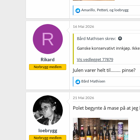
R
Amarillo
,
PetterL
og
loebrygg
e
a
k
16 Mai 2026
s
R
j
Bård Mathisen skrev:
o
n
Ganske konservativt innkjøp. Ikke
e
r
Vis vedlegget 77879
Rikard
:
Norbrygg-medlem
Julen varer helt til........ pinse?
R
Bård Mathisen
e
a
k
21 Mai 2026
s
j
Polet begynte å mase på at jeg 
o
n
e
r
loebrygg
:
Norbrygg-medlem