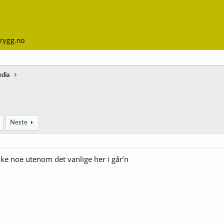
rygg.no
edia
Neste
kke noe utenom det vanlige her i går’n