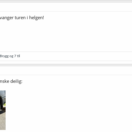
avanger turen i helgen!
Brygg
og 7 til
nske deilig: