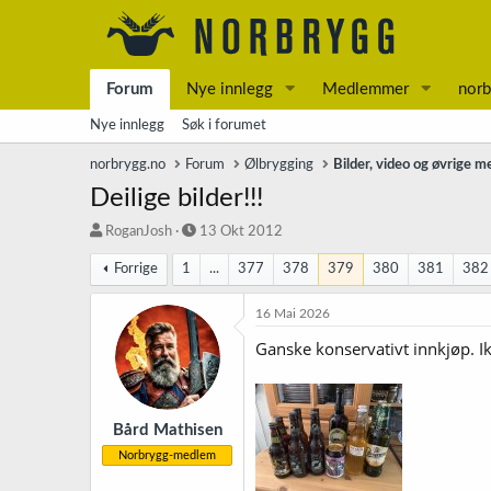
Forum
Nye innlegg
Medlemmer
norb
Nye innlegg
Søk i forumet
norbrygg.no
Forum
Ølbrygging
Bilder, video og øvrige m
Deilige bilder!!!
T
S
RoganJosh
13 Okt 2012
r
t
Forrige
1
...
377
378
379
380
381
382
å
a
d
r
s
t
16 Mai 2026
t
d
Ganske konservativt innkjøp. I
a
a
r
t
t
o
e
r
Bård Mathisen
Norbrygg-medlem