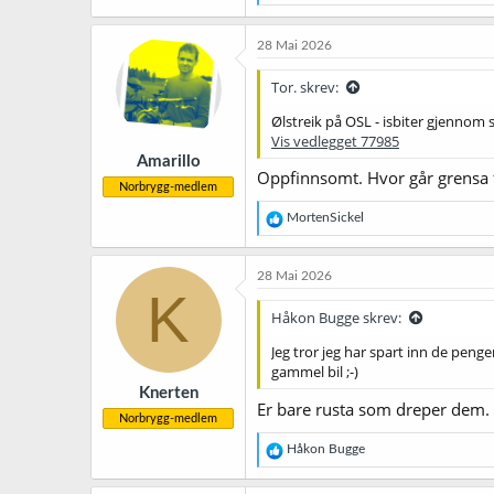
e
a
k
28 Mai 2026
s
j
Tor. skrev:
o
n
Ølstreik på OSL - isbiter gjennom s
e
Vis vedlegget 77985
r
Amarillo
:
Oppfinnsomt. Hvor går grensa f
Norbrygg-medlem
R
MortenSickel
e
a
k
28 Mai 2026
s
K
j
Håkon Bugge skrev:
o
n
Jeg tror jeg har spart inn de penge
e
gammel bil ;-)
r
Knerten
:
Er bare rusta som dreper dem.
Norbrygg-medlem
R
Håkon Bugge
e
a