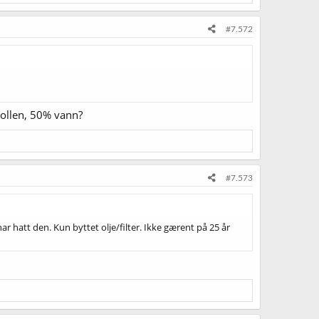
#7.572
rollen, 50% vann?
#7.573
har hatt den. Kun byttet olje/filter. Ikke gærent på 25 år