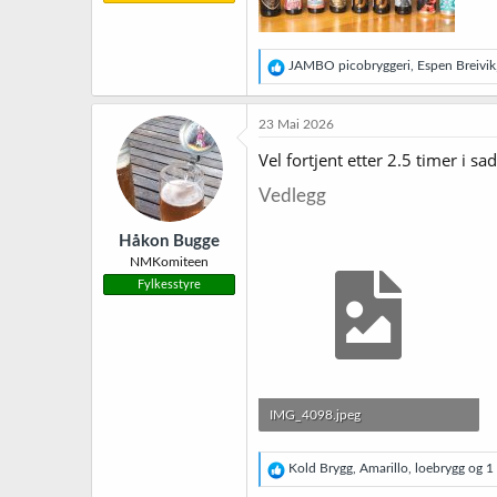
R
JAMBO picobryggeri
,
Espen Breivik
e
a
k
23 Mai 2026
s
j
Vel fortjent etter 2.5 timer i s
o
n
Vedlegg
e
r
Håkon Bugge
:
NMKomiteen
Fylkesstyre
IMG_4098.jpeg
4,9 MB · Sett: 40
R
Kold Brygg
,
Amarillo
,
loebrygg
og 1 
e