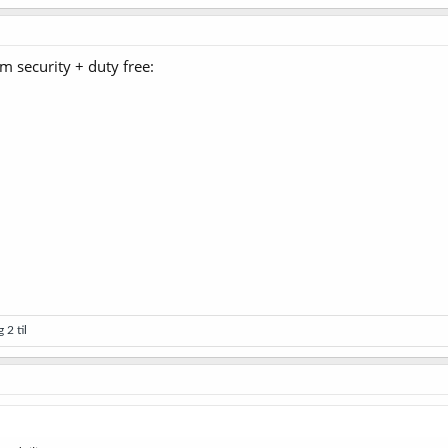
m security + duty free:
 2 til