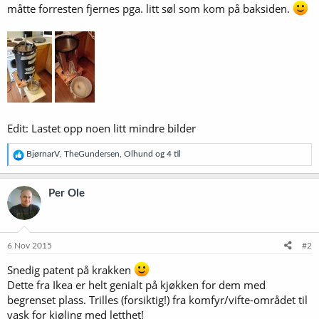
måtte forresten fjernes pga. litt søl som kom på baksiden.
Edit: Lastet opp noen litt mindre bilder
R
BjørnarV
,
TheGundersen
,
Olhund
og 4 til
e
a
k
Per Ole
s
j
o
n
e
6 Nov 2015
#2
r
:
Snedig patent på krakken
Dette fra Ikea er helt genialt på kjøkken for dem med
begrenset plass. Trilles (forsiktig!) fra komfyr/vifte-området til
vask for kjøling med letthet!