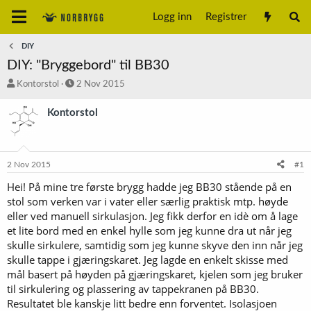
Logg inn
Registrer
DIY
DIY: "Bryggebord" til BB30
T
S
Kontorstol
2 Nov 2015
r
t
å
a
Kontorstol
d
r
s
t
t
d
a
a
2 Nov 2015
#1
r
t
t
o
Hei! På mine tre første brygg hadde jeg BB30 stående på en
e
stol som verken var i vater eller særlig praktisk mtp. høyde
r
eller ved manuell sirkulasjon. Jeg fikk derfor en idè om å lage
et lite bord med en enkel hylle som jeg kunne dra ut når jeg
skulle sirkulere, samtidig som jeg kunne skyve den inn når jeg
skulle tappe i gjæringskaret. Jeg lagde en enkelt skisse med
mål basert på høyden på gjæringskaret, kjelen som jeg bruker
til sirkulering og plassering av tappekranen på BB30.
Resultatet ble kanskje litt bedre enn forventet. Isolasjoen