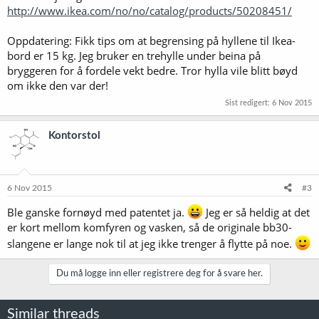
http://www.ikea.com/no/no/catalog/products/50208451/
Oppdatering: Fikk tips om at begrensing på hyllene til Ikea-
bord er 15 kg. Jeg bruker en trehylle under beina på
bryggeren for å fordele vekt bedre. Tror hylla vile blitt bøyd
om ikke den var der!
Sist redigert:
6 Nov 2015
Kontorstol
6 Nov 2015
#3
Ble ganske fornøyd med patentet ja.
Jeg er så heldig at det
er kort mellom komfyren og vasken, så de originale bb30-
slangene er lange nok til at jeg ikke trenger å flytte på noe.
Du må logge inn eller registrere deg for å svare her.
Similar threads