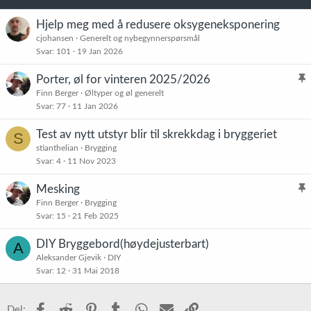
Hjelp meg med å redusere oksygeneksponering
cjohansen
Generelt og nybegynnerspørsmål
Svar
101
19 Jan 2026
Porter, øl for vinteren 2025/2026
l
Finn Berger
Øltyper og øl generelt
Svar
77
11 Jan 2026
i
s
Test av nytt utstyr blir til skrekkdag i bryggeriet
S
t
stianthelian
Brygging
r
Svar
4
11 Nov 2023
e
t
Mesking
l
Finn Berger
Brygging
Svar
15
21 Feb 2025
i
s
DIY Bryggebord(høydejusterbart)
A
t
Aleksander Gjevik
DIY
r
Svar
12
31 Mai 2018
e
t
Facebook
Reddit
Pinterest
Tumblr
WhatsApp
E-post
Link
Del: