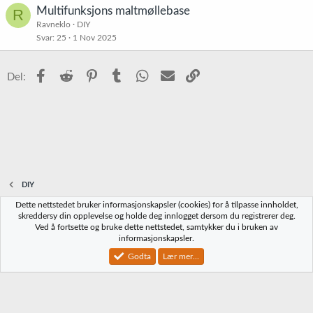
Multifunksjons maltmøllebase
R
Ravneklo
DIY
Svar
25
1 Nov 2025
Facebook
Reddit
Pinterest
Tumblr
WhatsApp
E-post
Link
Del:
DIY
Dette nettstedet bruker informasjonskapsler (cookies) for å tilpasse innholdet,
Norbrygg-default
skreddersy din opplevelse og holde deg innlogget dersom du registrerer deg.
Ved å fortsette og bruke dette nettstedet, samtykker du i bruken av
Kontakt oss
Vilkår og regler
Personvernregler
Hjelp
Hjem
R
informasjonskapsler.
S
S
Godta
Lær mer...
®
Community platform by XenForo
© 2010-2023 XenForo Ltd.