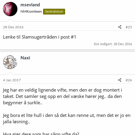
msevland
NMKomiteen
Sentralstyre
28 Des 2016
#25
Lenke til Slamsugertråden i post #1
Sist redigert:
28 Des 2016
Naxi
4 Jan 2017
#26
Jeg har en veldig lignende vifte, men den er dog montert i
taket. Det samler seg opp en del væske hører jeg.. da den
begynner å surkle..
Jeg bora et lite hull i den så det kan renne ut, men det er jo en
jalla løsning..
Hva gjør dere som har sånn vifte da?