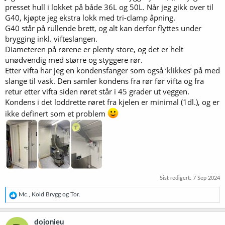
presset hull i lokket på både 36L og 50L. Når jeg gikk over til
G40, kjøpte jeg ekstra lokk med tri-clamp åpning.
G40 står på rullende brett, og alt kan derfor flyttes under
brygging inkl. vifteslangen.
Diameteren på rørene er plenty store, og det er helt
unødvendig med større og styggere rør.
Etter vifta har jeg en kondensfanger som også ‘klikkes’ på med
slange til vask. Den samler kondens fra rør før vifta og fra
retur etter vifta siden røret står i 45 grader ut veggen.
Kondens i det loddrette røret fra kjelen er minimal (1dl.), og er
ikke definert som et problem
Sist redigert:
7 Sep 2024
R
Mc.
,
Kold Brygg
og
Tor.
e
a
k
dojonieu