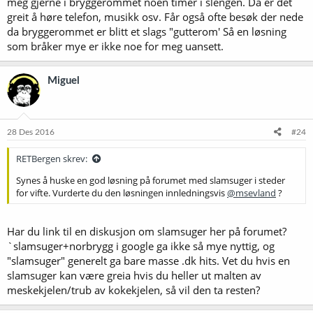
meg gjerne i bryggerommet noen timer i slengen. Da er det
greit å høre telefon, musikk osv. Får også ofte besøk der nede
da bryggerommet er blitt et slags "gutterom' Så en løsning
som bråker mye er ikke noe for meg uansett.
Miguel
28 Des 2016
#24
RETBergen skrev:
Synes å huske en god løsning på forumet med slamsuger i steder
for vifte. Vurderte du den løsningen innledningsvis
@msevland
?
Har du link til en diskusjon om slamsuger her på forumet?
`slamsuger+norbrygg i google ga ikke så mye nyttig, og
"slamsuger" generelt ga bare masse .dk hits. Vet du hvis en
slamsuger kan være greia hvis du heller ut malten av
meskekjelen/trub av kokekjelen, så vil den ta resten?