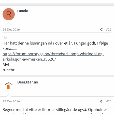
runebr
R
26 Des 2016
#22
Hei!
Har hatt denne løsningen nå i over et år. Funger godt, I følge
kona......
https://forum.norbrygg.no/threads/d...amp-whirlpool-og-
sirkulasjon-av-mesken.35620/
Mvh
runebr
Beergear.no
27 Des 2016
#23
Regner med at vifte er litt mer stillegående også. Oppholder