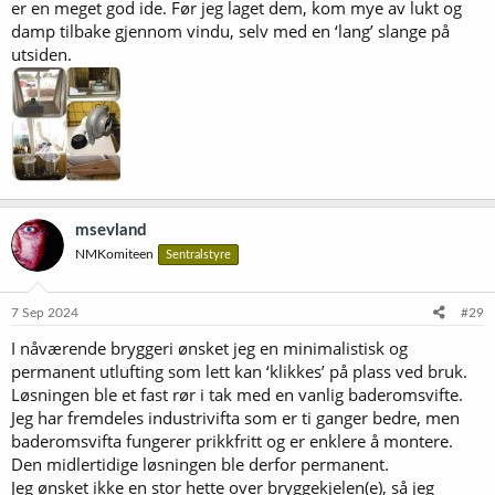
er en meget god ide. Før jeg laget dem, kom mye av lukt og
damp tilbake gjennom vindu, selv med en ‘lang’ slange på
utsiden.
msevland
NMKomiteen
Sentralstyre
7 Sep 2024
#29
I nåværende bryggeri ønsket jeg en minimalistisk og
permanent utlufting som lett kan ‘klikkes’ på plass ved bruk.
Løsningen ble et fast rør i tak med en vanlig baderomsvifte.
Jeg har fremdeles industrivifta som er ti ganger bedre, men
baderomsvifta fungerer prikkfritt og er enklere å montere.
Den midlertidige løsningen ble derfor permanent.
Jeg ønsket ikke en stor hette over bryggekjelen(e), så jeg