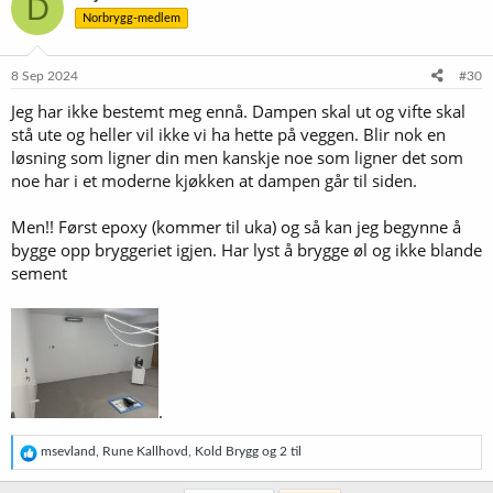
D
s
Norbrygg-medlem
j
o
n
e
8 Sep 2024
#30
r
Jeg har ikke bestemt meg ennå. Dampen skal ut og vifte skal
:
stå ute og heller vil ikke vi ha hette på veggen. Blir nok en
løsning som ligner din men kanskje noe som ligner det som
noe har i et moderne kjøkken at dampen går til siden.
Men!! Først epoxy (kommer til uka) og så kan jeg begynne å
bygge opp bryggeriet igjen. Har lyst å brygge øl og ikke blande
sement
.
R
msevland
,
Rune Kallhovd
,
Kold Brygg
og 2 til
e
a