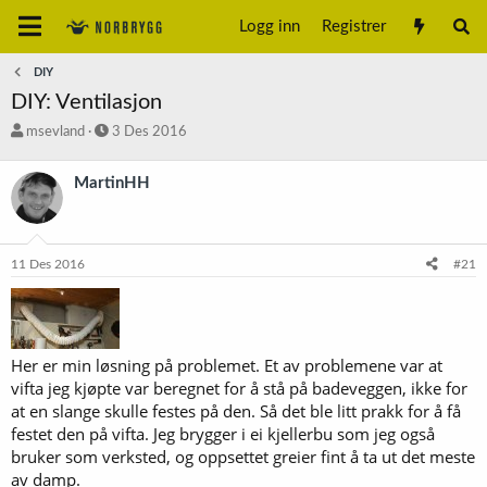
Logg inn
Registrer
DIY
DIY: Ventilasjon
T
S
msevland
3 Des 2016
r
t
å
a
MartinHH
d
r
s
t
t
d
a
a
11 Des 2016
#21
r
t
t
o
e
r
Her er min løsning på problemet. Et av problemene var at
vifta jeg kjøpte var beregnet for å stå på badeveggen, ikke for
at en slange skulle festes på den. Så det ble litt prakk for å få
festet den på vifta. Jeg brygger i ei kjellerbu som jeg også
bruker som verksted, og oppsettet greier fint å ta ut det meste
av damp.