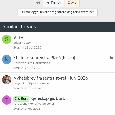
k
Først
2 av 2
Forrige
s
j
Du må logge inn eller registrere deg for å svare her.
o
n
e
Similar threads
r
:
Vifte
S
Stigar
Utstyr
Svar
4
11 Jul 2025
L
Et lite reisebrev fra Plzeň (Pilsen)
N
å
Norbrygg
Fra Norbrygg.no
Svar
0
26 Jul 2026
s
t
Nyhetsbrev fra sentralstyret - juni 2026
Jørgen O
Styret informerer
Svar
0
23 Jun 2026
Kjøleskap gis bort.
T
Gis Bort
TurboJens
For privatpersoner
Svar
0
9 Feb 2026