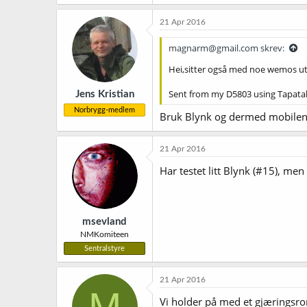
21 Apr 2016
magnarm@gmail.com skrev:
Hei,sitter også med noe wemos ut
Sent from my D5803 using Tapata
Jens Kristian
Norbrygg-medlem
Bruk Blynk og dermed mobilen 
21 Apr 2016
Har testet litt Blynk (#15), me
msevland
NMKomiteen
Sentralstyre
21 Apr 2016
M
Vi holder på med et gjæringsro