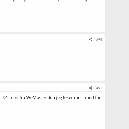
#96
#97
e. D1 mini fra WeMos er den jeg leker mest med for