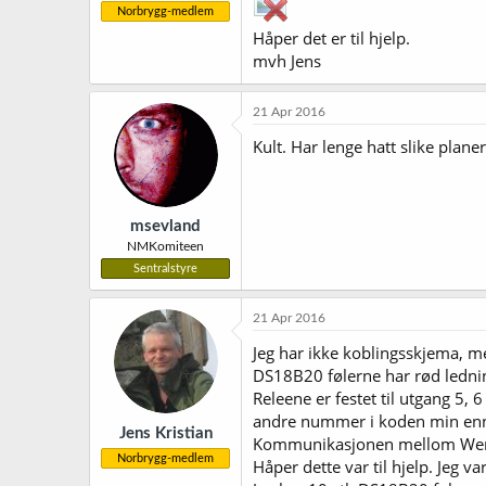
Norbrygg-medlem
Håper det er til hjelp.
mvh Jens
21 Apr 2016
Kult. Har lenge hatt slike plan
msevland
NMKomiteen
Sentralstyre
21 Apr 2016
Jeg har ikke koblingsskjema, me
DS18B20 følerne har rød lednin
Releene er festet til utgang 5
andre nummer i koden min enn
Jens Kristian
Kommunikasjonen mellom Wemos 
Norbrygg-medlem
Håper dette var til hjelp. Jeg v