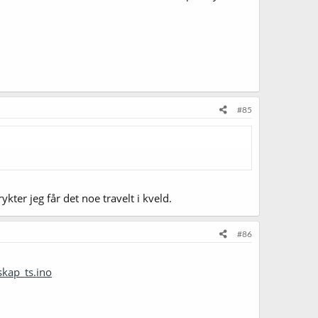
#85
kter jeg får det noe travelt i kveld.
#86
kap_ts.ino