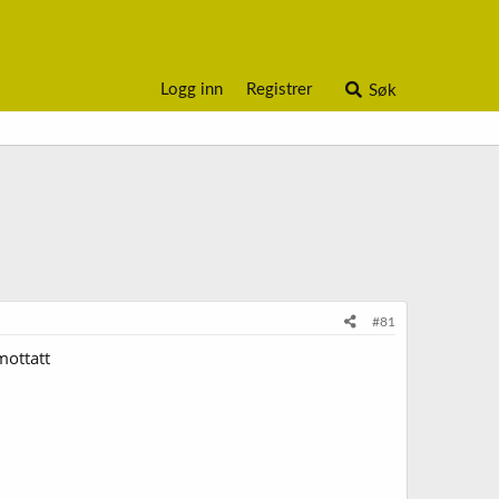
Logg inn
Registrer
Søk
#81
mottatt