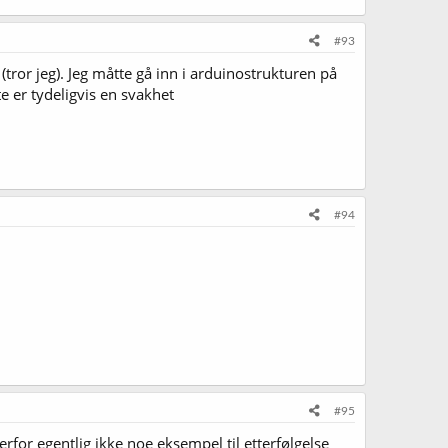
#93
ror jeg). Jeg måtte gå inn i arduinostrukturen på
e er tydeligvis en svakhet
#94
#95
erfor egentlig ikke noe eksempel til etterfølgelse