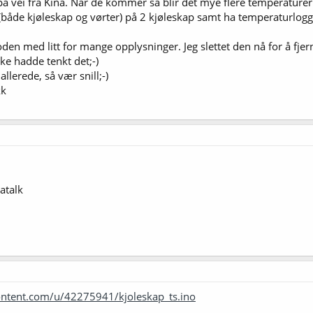
på vei fra Kina. Når de kommer så blir det mye flere temperature
(både kjøleskap og vørter) på 2 kjøleskap samt ha temperaturloggin
 koden med litt for mange opplysninger. Jeg slettet den nå for å f
kke hadde tenkt det;-)
llerede, så vær snill;-)
kk
atalk
ontent.com/u/42275941/kjoleskap_ts.ino