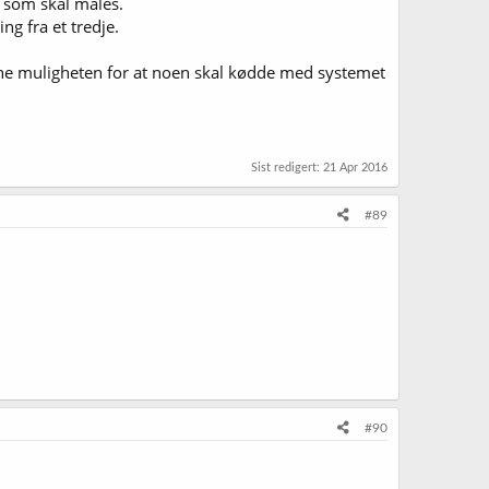
r som skal måles.
g fra et tredje.
jerne muligheten for at noen skal kødde med systemet
Sist redigert:
21 Apr 2016
#89
#90