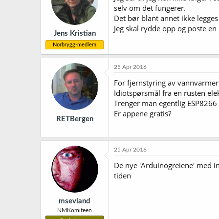
selv om det fungerer.
Det bør blant annet ikke legges in
Jeg skal rydde opp og poste en
Jens Kristian
Norbrygg-medlem
25 Apr 2016
For fjernstyring av vannvarmer 
Idiotspørsmål fra en rusten ele
Trenger man egentlig ESP8266 k
Er appene gratis?
RETBergen
25 Apr 2016
De nye 'Arduinogreiene' med in
tiden
msevland
NMKomiteen