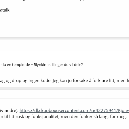
atalk
r du en tempkode + Blynkinnstillinger du vil dele?
g og drop og ingen kode. Jeg kan jo forsøke å forklare litt, men fry
div andre):
https://dl.dropboxusercontent.com/u/42275941/Kjoles
til litt rusk og funksjonalitet, men den funker så langt for meg.