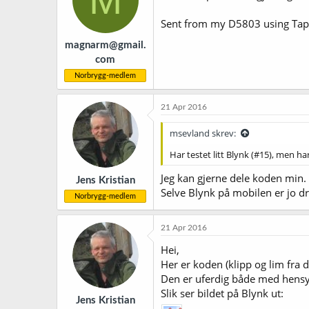
Sent from my D5803 using Tap
magnarm@gmail.
com
Norbrygg-medlem
21 Apr 2016
msevland skrev:
Har testet litt Blynk (#15), men ha
Jeg kan gjerne dele koden min.
Jens Kristian
Selve Blynk på mobilen er jo dra
Norbrygg-medlem
21 Apr 2016
Hei,
Her er koden (klipp og lim fra 
Den er uferdig både med hensyn 
Slik ser bildet på Blynk ut:
Jens Kristian