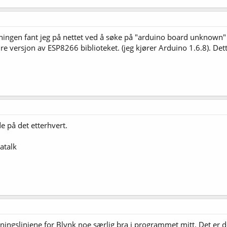
ingen fant jeg på nettet ved å søke på "arduino board unknown" (t
re versjon av ESP8266 biblioteket. (jeg kjører Arduino 1.6.8). Dett
de på det etterhvert.
atalk
etningslinjene for Blynk noe særlig bra i programmet mitt. Det er d