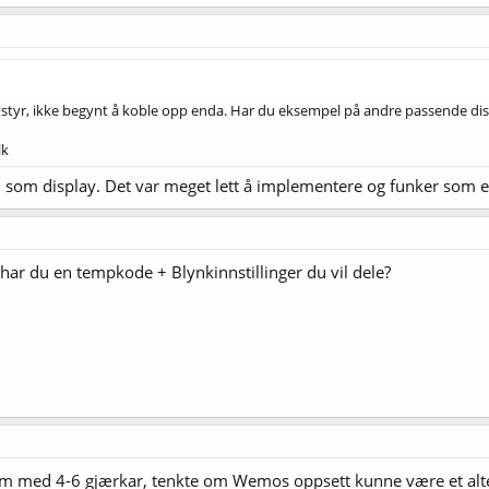
styr, ikke begynt å koble opp enda. Har du eksempel på andre passende di
lk
som display. Det var meget lett å implementere og funker som e
n har du en tempkode + Blynkinnstillinger du vil dele?
m med 4-6 gjærkar, tenkte om Wemos oppsett kunne være et altern