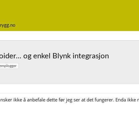
rygg.no
der... og enkel Blynk integrasjon
templogger
 ønsker ikke å anbefale dette før jeg ser at det fungerer. Enda ikke 