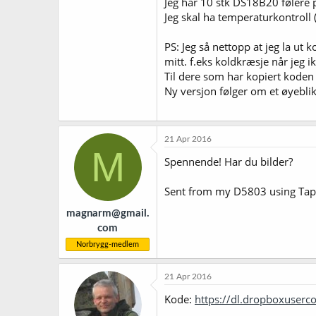
Jeg har 10 stk DS18B20 følere 
Jeg skal ha temperaturkontroll 
PS: Jeg så nettopp at jeg la ut
mitt. f.eks koldkræsje når jeg i
Til dere som har kopiert koden a
Ny versjon følger om et øyebli
21 Apr 2016
M
Spennende! Har du bilder?
Sent from my D5803 using Tap
magnarm@gmail.
com
Norbrygg-medlem
21 Apr 2016
Kode:
https://dl.dropboxuserc