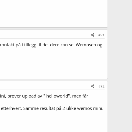
#91
kontakt på i tillegg til det dere kan se. Wemosen og
#92
ni, prøver upload av " helloworld", men får
 etterhvert. Samme resultat på 2 ulike wemos mini.