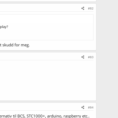
#82
splay?
t skudd for meg.
#83
#84
ativ til BCS, STC1000+, arduino, raspberry etc..