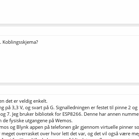
er. Koblingsskjema?
n det er veldig enkelt.
g på 3,3 V, og svart på G. Signalledningen er festet til pinne 2 
, 6 og 7. Jeg bruker bibliotek for ESP8266. Denne har annen numm
 de fysiske utgangene på Wemos.
og Blynk appen på telefonen går gjennom virtuelle pinner som 
ar meget overrasket over hvor lett det var, og det vil også være meg