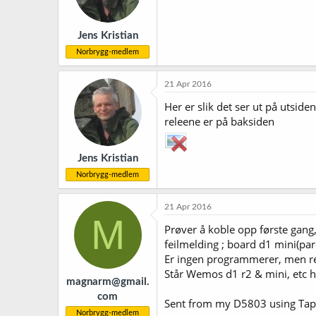
Jens Kristian
Norbrygg-medlem
21 Apr 2016
Her er slik det ser ut på utsid
releene er på baksiden
Jens Kristian
Norbrygg-medlem
21 Apr 2016
M
Prøver å koble opp første gang
feilmelding ; board d1 mini(par
Er ingen programmerer, men rel
Står Wemos d1 r2 & mini, etc hel
magnarm@gmail.
com
Sent from my D5803 using Tap
Norbrygg-medlem