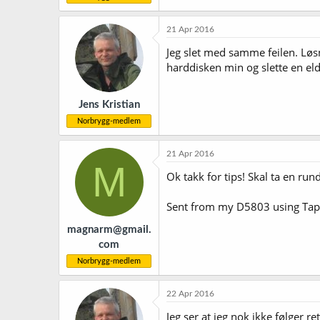
21 Apr 2016
Jeg slet med samme feilen. Løsn
harddisken min og slette en eld
Jens Kristian
Norbrygg-medlem
21 Apr 2016
M
Ok takk for tips! Skal ta en run
Sent from my D5803 using Tap
magnarm@gmail.
com
Norbrygg-medlem
22 Apr 2016
Jeg ser at jeg nok ikke følger r