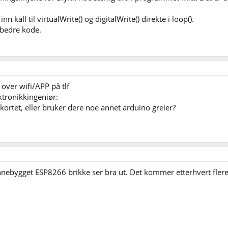
n kall til virtualWrite() og digitalWrite() direkte i loop().
 bedre kode.
over wifi/APP på tlf
ktronikkingeniør:
ortet, eller bruker dere noe annet arduino greier?
nebygget ESP8266 brikke ser bra ut. Det kommer etterhvert fler