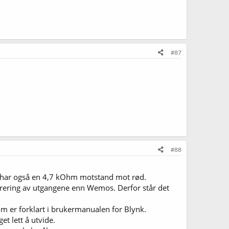
#87
#88
og har også en 4,7 kOhm motstand mot rød.
erering av utgangene enn Wemos. Derfor står det
er forklart i brukermanualen for Blynk.
et lett å utvide.