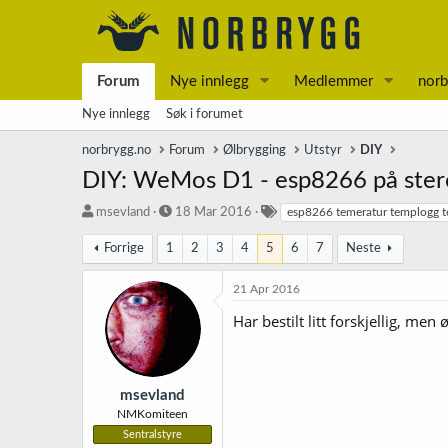
Forum
Nye innlegg
Medlemmer
norb
Nye innlegg
Søk i forumet
norbrygg.no
Forum
Ølbrygging
Utstyr
DIY
DIY: WeMos D1 - esp8266 på steroi
T
S
S
msevland
18 Mar 2016
esp8266 temeratur templogg 
r
t
t
å
a
i
Forrige
1
2
3
4
5
6
7
Neste
d
r
k
s
t
k
21 Apr 2016
t
d
o
Har bestilt litt forskjellig, men
a
a
r
r
t
d
t
o
e
r
msevland
NMKomiteen
Sentralstyre