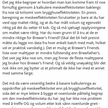
Det jeg ikke begriper er hvordan man kan komme fram til noe
Derfor har jeg fjerna det krysset for calculate mash efficiency.
fornuftig gjennom å kalkulere meskeeffektiviteten baklengs
fra noe så tvilsomt som brygghuseffektiviteten. En presis
Når jeg kopierer oppskrifter som jeg selv ikke har brygga før, ser jeg
beregning av meskeeffektiviteten forutsetter jo bare at du har
hva jeg har fått av lignende grister før og setter da noe som i tilfellet
veid opp maltet riktig, og at du har målt volum og egenvekt
denne oppskrifta ville ha vært 85% meskeeffektivitet. Som andre
riktig på det du setter til kok. Og så må sjølsagt opplysningene
kalkulatorer så er ikke Brewfather en fasit for uerfarne bryggere.
om maltet være riktig. Har du noen grunn til å tru at de er
Det den kalkulatoren ikke tar høyde for er egenskapene til de
mindre riktige for Brewer's Friend? (Skal det bli helt presist
forskjellige maltene, som du selv i Brewfather kan legge inn under
måtte du legge inn data fra hver enkelt batch med malt, hvlket
hver enkelt malttype. Her er to enkle eksempler som viser at
vel er praktisk vanskelig.). Det er mulig at Brewer's Friends
pilsmalt ikke er pilsmalt, om man skal stole på talla som ligger der
liste over malttyper er mindre fullstendig enn Brewfather's.
da. Ingenting er perfekt, men om man bruker verktøyet så godt
Det veit jeg ikke noe om, men jeg finner de fleste malttypene
man kan der så mye informasjon som mulig er gitt så skal
Brewfather teoretisk være mer presis enn Brewers Friend der man
jeg bruker hos Brewer's Friend. Og så veldig unøyaktig blir det
ikke har så mange datapunkter.
nok ikke om jeg bytter ut et pilsmalt de ikke har med et annet
med samme farge.
Vis vedlegget 69205
Det må da være vesentlig bedre å basere kalkuleringa av
Vis vedlegget 69206
oppskrifter på meskeeffektivitet enn på brygghuseffketivitet,
sida det er mye lettere å bygge et noenlunde pålitelig begrep
om den meskeeffektiviteta du har. Jeg har ikke noe problem
med å treffe OG og volum etter kok sånn noenlunde greit -