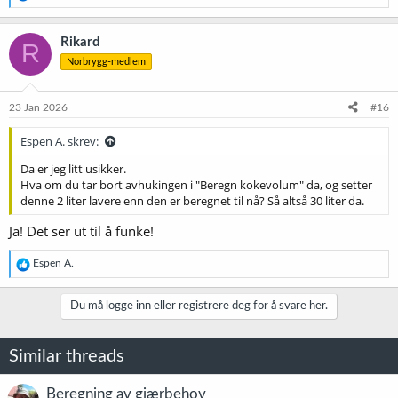
e
a
k
Rikard
R
s
Norbrygg-medlem
j
o
n
e
23 Jan 2026
#16
r
:
Espen A. skrev:
Da er jeg litt usikker.
Hva om du tar bort avhukingen i "Beregn kokevolum" da, og setter
denne 2 liter lavere enn den er beregnet til nå? Så altså 30 liter da.
Ja! Det ser ut til å funke!
R
Espen A.
e
a
k
Du må logge inn eller registrere deg for å svare her.
s
j
o
Similar threads
n
e
r
Beregning av gjærbehov