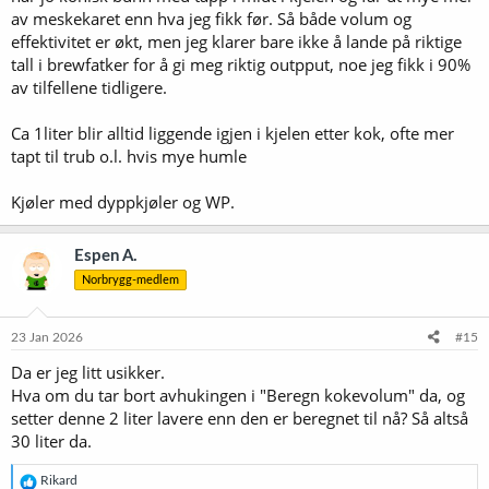
av meskekaret enn hva jeg fikk før. Så både volum og
effektivitet er økt, men jeg klarer bare ikke å lande på riktige
tall i brewfatker for å gi meg riktig outpput, noe jeg fikk i 90%
av tilfellene tidligere.
Ca 1liter blir alltid liggende igjen i kjelen etter kok, ofte mer
tapt til trub o.l. hvis mye humle
Kjøler med dyppkjøler og WP.
Espen A.
Norbrygg-medlem
23 Jan 2026
#15
Da er jeg litt usikker.
Hva om du tar bort avhukingen i "Beregn kokevolum" da, og
setter denne 2 liter lavere enn den er beregnet til nå? Så altså
30 liter da.
R
Rikard