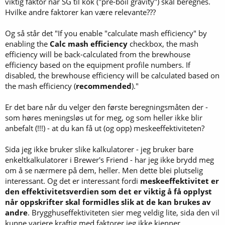
viktig faktor når SG til kok ("pre-boil gravity") skal beregnes.
Hvilke andre faktorer kan være relevante???
Og så står det "If you enable "calculate mash efficiency" by
enabling the
Calc mash efficiency
checkbox, the mash
efficiency will be back-calculated from the brewhouse
efficiency based on the equipment profile numbers. If
disabled, the brewhouse efficiency will be calculated based on
the mash efficiency (
recommended
)."
Er det bare når du velger den første beregningsmåten der -
som høres meningsløs ut for meg, og som heller ikke blir
anbefalt (!!!) - at du kan få ut (og opp) meskeeffektiviteten?
Sida jeg ikke bruker slike kalkulatorer - jeg bruker bare
enkeltkalkulatorer i Brewer's Friend - har jeg ikke brydd meg
om å se nærmere på dem, heller. Men dette blei plutselig
interessant. Og det er interessant fordi
meskeeffektivitet er
den effektivitetsverdien som det er viktig å få opplyst
når oppskrifter skal formidles slik at de kan brukes av
andre
. Brygghuseffektiviteten sier meg veldig lite, sida den vil
kunne variere kraftig med faktorer jeg ikke kjenner.