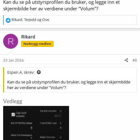
Kan du se på utstyrsprofilen du bruker, og legge inn et
skjermbilde her av verdiene under "Volum"?
R
Rikard
,
Terjedd
og
Ove
e
a
k
Rikard
R
s
Norbrygg-medlem
j
o
n
e
23 Jan 2026
#8
r
:
Espen A. skrev:
Kan du se på utstyrsprofilen du bruker, og legge inn et skjermbilde
her av verdiene under "Volum"?
Vedlegg