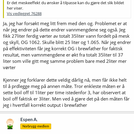
Er det meskeeffekt du ønsker å tilpasse kan du gjøre det slik bildet
her viser.
Vis vedlegget 76288
Ja, jeg har forsøkt meg litt frem med den og. Problemet er at
når jeg endrer på dette endrer vannmengdene seg også. Jeg
fikk 27liter ferdig vørter av totalt 35liter vann fordelt på mesk
og skyll, OG 1062. Skulle blitt 25 liter og 1.065. Når jeg endrer
på effektiviteten får jeg korrekt OG i brewfather for faktisk
resultat, men vamnmengdene er økt fra totalt 35liter til 37
liter som ville gitt meg samme problem bare med 2liter mer
vørter
Kjenner jeg forklarer dette veldig dårlig nå, men får ikke helt
til å prdlegge meg på annen måte. Tror enkleste måten er å
sette boil off til 1liter per time istedenfor 3, har observert at
boil off faktisk er 3liter. Men ved å gjøre det på den måten får
jeg i hvertfall korrekt output i brewfather
Espen A.
Norbrygg-medlem