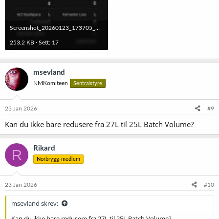
Screenshot_20260123_173705_Brewfather.jpg
253,2 KB · Sett: 17
msevland
NMKomiteen
Sentralstyre
23 Jan 2026
#9
Kan du ikke bare redusere fra 27L til 25L Batch Volume?
Rikard
R
Norbrygg-medlem
23 Jan 2026
#10
msevland skrev:
Kan du ikke bare redusere fra 27L til 25L Batch Volume?