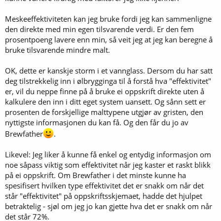
Meskeeffektiviteten kan jeg bruke fordi jeg kan sammenligne
den direkte med min egen tilsvarende verdi. Er den fem
prosentpoeng lavere enn min, så veit jeg at jeg kan beregne å
bruke tilsvarende mindre malt.
OK, dette er kanskje storm i et vannglass. Dersom du har satt
deg tilstrekkelig inn i ølbrygginga til å forstå hva "effektivitet"
er, vil du neppe finne på å bruke ei oppskrift direkte uten å
kalkulere den inn i ditt eget system uansett. Og sånn sett er
prosenten de forskjellige malttypene utgjør av gristen, den
nyttigste informasjonen du kan få. Og den får du jo av
Brewfather
.
Likevel: Jeg liker å kunne få enkel og entydig informasjon om
noe såpass viktig som effektivitet når jeg kaster et raskt blikk
på ei oppskrift. Om Brewfather i det minste kunne ha
spesifisert hvilken type effektivitet det er snakk om når det
står "effektivitet" på oppskriftsskjemaet, hadde det hjulpet
betraktelig - sjøl om jeg jo kan gjette hva det er snakk om når
det står 72%.