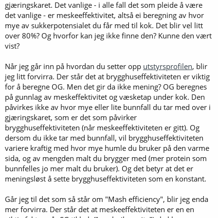
gjæringskaret. Det vanlige - i alle fall det som pleide å være
det vanlige - er meskeeffektivitet, altså ei beregning av hvor
mye av sukkerpotensialet du får med til kok. Det blir vel litt
over 80%? Og hvorfor kan jeg ikke finne den? Kunne den vært
vist?
Når jeg går inn på hvordan du setter opp
utstyrsprofilen
, blir
jeg litt forvirra. Der står det at brygghuseffektiviteten er viktig
for å beregne OG. Men det gir da ikke mening? OG beregnes
på gunnlag av meskeffektivitet og væsketap under kok. Den
påvirkes ikke av hvor mye eller lite bunnfall du tar med over i
gjæringskaret, som er det som påvirker
brygghuseffektiviteten (når meskeeffektiviteten er gitt). Og
dersom du ikke tar med bunnfall, vil brygghuseffektiviteten
variere kraftig med hvor mye humle du bruker på den varme
sida, og av mengden malt du brygger med (mer protein som
bunnfelles jo mer malt du bruker). Og det betyr at det er
meningsløst å sette brygghuseffektiviteten som en konstant.
Går jeg til det som så står om "Mash efficiency", blir jeg enda
mer forvirra. Der står det at meskeeffektiviteten er en en