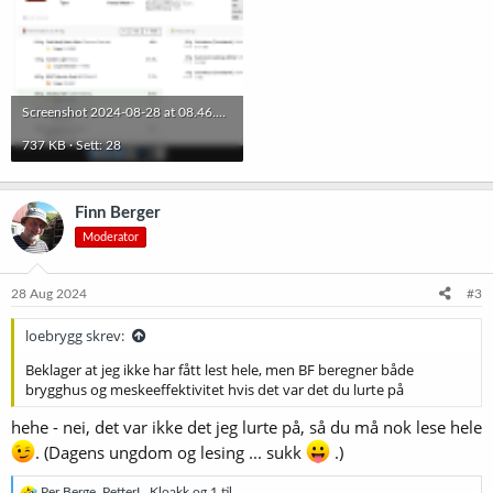
Screenshot 2024-08-28 at 08.46.32.png
737 KB · Sett: 28
Finn Berger
Moderator
28 Aug 2024
#3
loebrygg skrev:
Beklager at jeg ikke har fått lest hele, men BF beregner både
brygghus og meskeeffektivitet hvis det var det du lurte på
hehe - nei, det var ikke det jeg lurte på, så du må nok lese hele
. (Dagens ungdom og lesing ... sukk
.)
R
Per Berge
,
PetterL
,
Kloakk
og 1 til