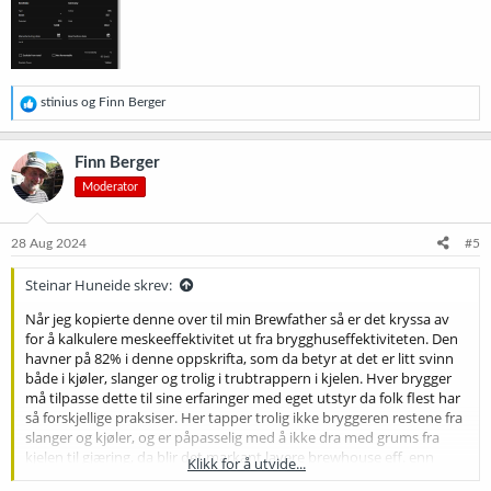
R
stinius
og
Finn Berger
e
a
k
Finn Berger
s
Moderator
j
o
n
e
28 Aug 2024
#5
r
:
Steinar Huneide skrev:
Når jeg kopierte denne over til min Brewfather så er det kryssa av
for å kalkulere meskeeffektivitet ut fra brygghuseffektiviteten. Den
havner på 82% i denne oppskrifta, som da betyr at det er litt svinn
både i kjøler, slanger og trolig i trubtrappern i kjelen. Hver brygger
må tilpasse dette til sine erfaringer med eget utstyr da folk flest har
så forskjellige praksiser. Her tapper trolig ikke bryggeren restene fra
slanger og kjøler, og er påpasselig med å ikke dra med grums fra
kjelen til gjæring, da blir det markant lavere brewhouse eff. enn
Klikk for å utvide...
mash eff.