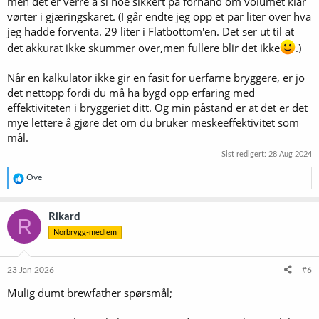
men det er verre å si noe sikkert på forhånd om volumet klar
vørter i gjæringskaret. (I går endte jeg opp et par liter over hva
jeg hadde forventa. 29 liter i Flatbottom'en. Det ser ut til at
det akkurat ikke skummer over,men fullere blir det ikke
.)
Når en kalkulator ikke gir en fasit for uerfarne bryggere, er jo
det nettopp fordi du må ha bygd opp erfaring med
effektiviteten i bryggeriet ditt. Og min påstand er at det er det
mye lettere å gjøre det om du bruker meskeeffektivitet som
mål.
Sist redigert:
28 Aug 2024
R
Ove
e
a
k
Rikard
R
s
Norbrygg-medlem
j
o
n
e
23 Jan 2026
#6
r
Mulig dumt brewfather spørsmål;
: