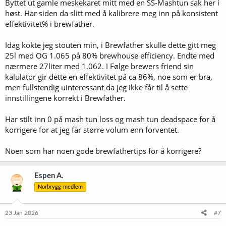
Byttet ut gamle meskekaret mitt med en SS-Mashtun sak her i
høst. Har siden da slitt med å kalibrere meg inn på konsistent
effektivitet% i brewfather.
Idag kokte jeg stouten min, i Brewfather skulle dette gitt meg
25l med OG 1.065 på 80% brewhouse efficiency. Endte med
nærmere 27liter med 1.062. I Følge brewers friend sin
kalulator gir dette en effektivitet på ca 86%, noe som er bra,
men fullstendig uinteressant da jeg ikke får til å sette
innstillingene korrekt i Brewfather.
Har stilt inn 0 på mash tun loss og mash tun deadspace for å
korrigere for at jeg får større volum enn forventet.
Noen som har noen gode brewfathertips for å korrigere?
Espen A.
Norbrygg-medlem
23 Jan 2026
#7