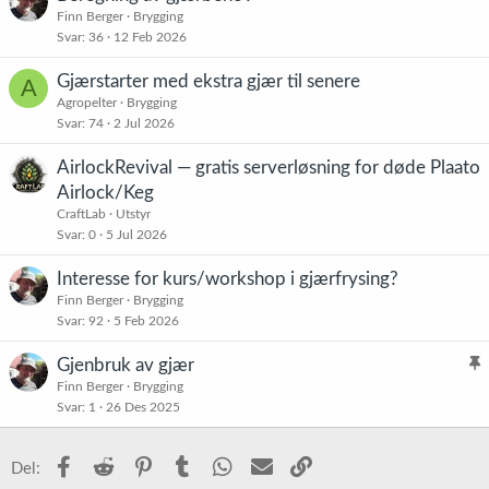
:
Finn Berger
Brygging
Svar
36
12 Feb 2026
Gjærstarter med ekstra gjær til senere
A
Agropelter
Brygging
Svar
74
2 Jul 2026
AirlockRevival — gratis serverløsning for døde Plaato
Airlock/Keg
CraftLab
Utstyr
Svar
0
5 Jul 2026
Interesse for kurs/workshop i gjærfrysing?
Finn Berger
Brygging
Svar
92
5 Feb 2026
Gjenbruk av gjær
l
Finn Berger
Brygging
Svar
1
26 Des 2025
i
s
t
Facebook
Reddit
Pinterest
Tumblr
WhatsApp
E-post
Link
Del:
r