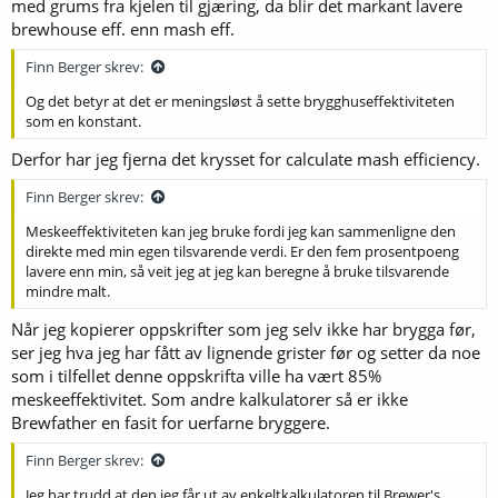
med grums fra kjelen til gjæring, da blir det markant lavere
brewhouse eff. enn mash eff.
Finn Berger skrev:
Og det betyr at det er meningsløst å sette brygghuseffektiviteten
som en konstant.
Derfor har jeg fjerna det krysset for calculate mash efficiency.
Finn Berger skrev:
Meskeeffektiviteten kan jeg bruke fordi jeg kan sammenligne den
direkte med min egen tilsvarende verdi. Er den fem prosentpoeng
lavere enn min, så veit jeg at jeg kan beregne å bruke tilsvarende
mindre malt.
Når jeg kopierer oppskrifter som jeg selv ikke har brygga før,
ser jeg hva jeg har fått av lignende grister før og setter da noe
som i tilfellet denne oppskrifta ville ha vært 85%
meskeeffektivitet. Som andre kalkulatorer så er ikke
Brewfather en fasit for uerfarne bryggere.
Finn Berger skrev:
Jeg har trudd at den jeg får ut av enkeltkalkulatoren til Brewer's