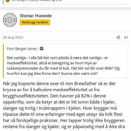
e
a
k
Steinar Huneide
s
Norbrygg-medlem
j
o
n
e
28 Aug 2024
#4
r
:
Finn Berger skrev:
Det vanlige - i alle fall det som pleide å være det vanlige - er
meskeeffektivitet, altså ei beregning av hvor mye av
sukkerpotensialet du får med til kok. Det blir vel litt over 80%? Og
hvorfor kan jeg ikke finne den? Kunne den vært vist?
Når jeg kopierte denne over til min Brewfather så er det
kryssa av for å kalkulere meskeeffektivitet ut fra
brygghuseffektiviteten. Den havner på 82% i denne
oppskrifta, som da betyr at det er litt svinn både i kjøler,
slanger og trolig i trubtrappern i kjelen. Hver brygger må
tilpasse dette til sine erfaringer med eget utstyr da folk flest
har så forskjellige praksiser. Her tapper trolig ikke bryggeren
restene fra slanger og kjøler, og er påpasselig med å ikke dra