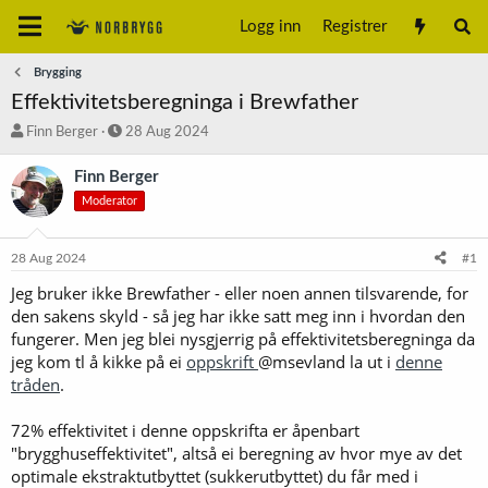
Logg inn
Registrer
Brygging
Effektivitetsberegninga i Brewfather
T
S
Finn Berger
28 Aug 2024
r
t
å
a
Finn Berger
d
r
Moderator
s
t
t
d
a
a
28 Aug 2024
#1
r
t
t
o
Jeg bruker ikke Brewfather - eller noen annen tilsvarende, for
e
den sakens skyld - så jeg har ikke satt meg inn i hvordan den
r
fungerer. Men jeg blei nysgjerrig på effektivitetsberegninga da
jeg kom tl å kikke på ei
oppskrift
@msevland la ut i
denne
tråden
.
72% effektivitet i denne oppskrifta er åpenbart
"brygghuseffektivitet", altså ei beregning av hvor mye av det
optimale ekstraktutbyttet (sukkerutbyttet) du får med i