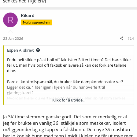
senkes ned i kjelen?)
Rikard
R
Norbrygg-medlem
23 Jan 2026
#14
Espen A. skrev:
Er du helt sikker på at boil off faktisk er 3 liter i timen? Det høres ikke
feil ut, men hvis boil off faktisk er lavere så kan det forklare tallene
dine.
Bare et kontrollspørsmål, du bruker ikke dampkondensator vel?
Ligger det ca. 1 liter igjen i kjelen når du har overført til
gjæringskaret?
Hvordan kjøler du vørteren? (Motstrømskjøler, spiral som senkes
Klikk for å utvide...
ned i kjelen?)
Ja 3l/ time stemmer ganske godt. Det som er merkelig er at
jeg før brukte en vanlig 36l stålkjele som meskekar, isolert
m/liggeunderlag og tapp via falskbunn. Den nye SS mashtun
har jo konisk bunn med tapp i midt i kjelen og får ut mye mer