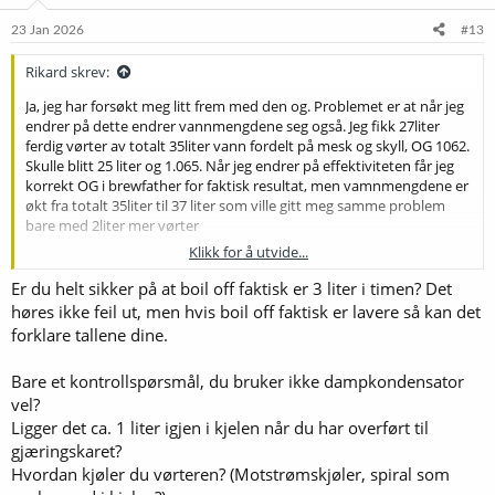
23 Jan 2026
#13
Rikard skrev:
Ja, jeg har forsøkt meg litt frem med den og. Problemet er at når jeg
endrer på dette endrer vannmengdene seg også. Jeg fikk 27liter
ferdig vørter av totalt 35liter vann fordelt på mesk og skyll, OG 1062.
Skulle blitt 25 liter og 1.065. Når jeg endrer på effektiviteten får jeg
korrekt OG i brewfather for faktisk resultat, men vamnmengdene er
økt fra totalt 35liter til 37 liter som ville gitt meg samme problem
bare med 2liter mer vørter
Klikk for å utvide...
Kjenner jeg forklarer dette veldig dårlig nå, men får ikke helt til å
prdlegge meg på annen måte. Tror enkleste måten er å sette boil off
Er du helt sikker på at boil off faktisk er 3 liter i timen? Det
til 1liter per time istedenfor 3, har observert at boil off faktisk er
høres ikke feil ut, men hvis boil off faktisk er lavere så kan det
3liter. Men ved å gjøre det på den måten får jeg i hvertfall korrekt
forklare tallene dine.
output i brewfather
Bare et kontrollspørsmål, du bruker ikke dampkondensator
vel?
Ligger det ca. 1 liter igjen i kjelen når du har overført til
gjæringskaret?
Hvordan kjøler du vørteren? (Motstrømskjøler, spiral som