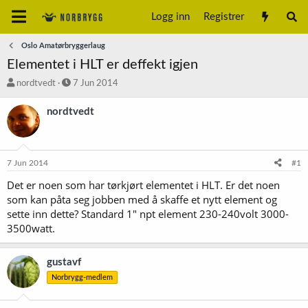
Logg inn
Registrer
Oslo Amatørbryggerlaug
Elementet i HLT er deffekt igjen
T
S
nordtvedt
7 Jun 2014
r
t
å
a
nordtvedt
d
r
s
t
t
d
a
a
7 Jun 2014
#1
r
t
t
o
Det er noen som har tørkjørt elementet i HLT. Er det noen
e
som kan påta seg jobben med å skaffe et nytt element og
r
sette inn dette? Standard 1" npt element 230-240volt 3000-
3500watt.
gustavf
Norbrygg-medlem