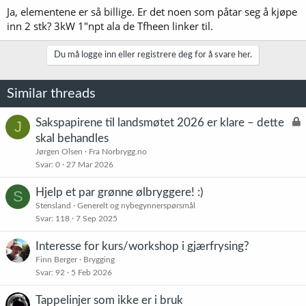
Ja, elementene er så billige. Er det noen som påtar seg å kjøpe
inn 2 stk? 3kW 1"npt ala de Tfheen linker til.
Du må logge inn eller registrere deg for å svare her.
Similar threads
L
Sakspapirene til landsmøtet 2026 er klare – dette
J
å
skal behandles
s
Jørgen Olsen
Fra Norbrygg.no
t
Svar
0
27 Mar 2026
Hjelp et par grønne ølbryggere! :)
S
Stensland
Generelt og nybegynnerspørsmål
Svar
118
7 Sep 2025
Interesse for kurs/workshop i gjærfrysing?
Finn Berger
Brygging
Svar
92
5 Feb 2026
Tappelinjer som ikke er i bruk