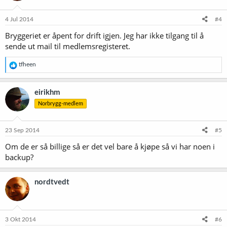
4 Jul 2014
#4
Bryggeriet er åpent for drift igjen. Jeg har ikke tilgang til å
sende ut mail til medlemsregisteret.
R
tfheen
e
a
k
eirikhm
s
Norbrygg-medlem
j
o
n
e
23 Sep 2014
#5
r
Om de er så billige så er det vel bare å kjøpe så vi har noen i
:
backup?
nordtvedt
3 Okt 2014
#6