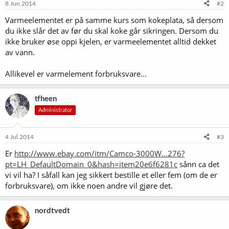
8 Jun 2014
#2
Varmeelementet er på samme kurs som kokeplata, så dersom
du ikke slår det av før du skal koke går sikringen. Dersom du
ikke bruker øse oppi kjelen, er varmeelementet alltid dekket
av vann.
Allikevel er varmelement forbruksvare...
tfheen
Administrator
4 Jul 2014
#3
Er
http://www.ebay.com/itm/Camco-3000W...276?
pt=LH_DefaultDomain_0&hash=item20e6f6281c
sånn ca det
vi vil ha? I såfall kan jeg sikkert bestille et eller fem (om de er
forbruksvare), om ikke noen andre vil gjøre det.
nordtvedt