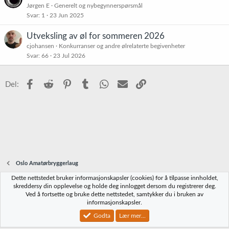
Jørgen E
Generelt og nybegynnerspørsmål
Svar
1
23 Jun 2025
Utveksling av øl for sommeren 2026
cjohansen
Konkurranser og andre ølrelaterte begivenheter
Svar
66
23 Jul 2026
Facebook
Reddit
Pinterest
Tumblr
WhatsApp
E-post
Link
Del:
Oslo Amatørbryggerlaug
Dette nettstedet bruker informasjonskapsler (cookies) for å tilpasse innholdet,
Norbrygg-default
skreddersy din opplevelse og holde deg innlogget dersom du registrerer deg.
Ved å fortsette og bruke dette nettstedet, samtykker du i bruken av
Kontakt oss
Vilkår og regler
Personvernregler
Hjelp
Hjem
R
informasjonskapsler.
S
S
Godta
Lær mer...
®
Community platform by XenForo
© 2010-2023 XenForo Ltd.