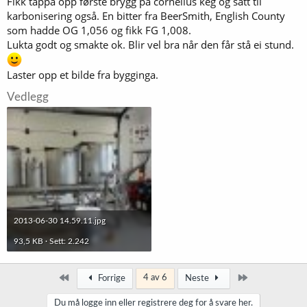
Fikk tappa opp første brygg på cornelius keg og satt til
karbonisering også. En bitter fra BeerSmith, English County
som hadde OG 1,056 og fikk FG 1,008.
Lukta godt og smakte ok. Blir vel bra når den får stå ei stund.
Laster opp et bilde fra bygginga.
Vedlegg
2013-06-30 14.59.11.jpg
93,5 KB · Sett: 2.242
Først
Siste
4 av 6
Forrige
Neste
Du må logge inn eller registrere deg for å svare her.