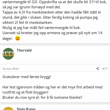
vørtermengde til 32l. Oppskrifta sa at det skulle bli 31l til kok,
så jeg var igrunn fornøyd med det.
Tappa av 4,5l fra mesketanken etter den hadde fått stått ei
stund, det gikk i sluken. Etter ferdig koking så pumpa jeg
sikkert 2l feil til mesketanken.
Mulig at jeg har målt feil vørtermengde til kok.
Uansett så bretter jeg opp ermene og prøver på nytt om 14
dager.
Thorvald
16 Jun 2013
#77
Gratulerer med første brygg!
Har lest igjennom tråden og her er det mye fint arbeid med
rustfritt og et flott bryggeri!
Bruker du noe syre el. for å få sveisene blanke?
Stein Runar