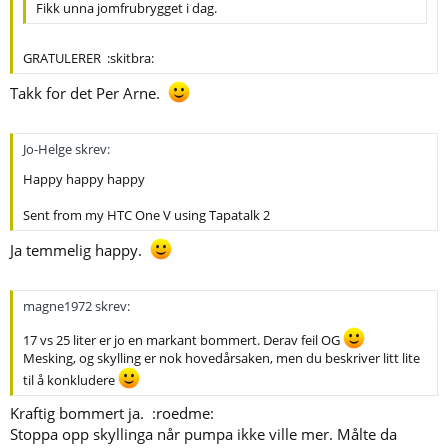
Fikk unna jomfrubrygget i dag.
GRATULERER :skitbra:
Takk for det Per Arne.
Jo-Helge skrev:
Happy happy happy
Sent from my HTC One V using Tapatalk 2
Ja temmelig happy.
magne1972 skrev:
17 vs 25 liter er jo en markant bommert. Derav feil OG
Mesking, og skylling er nok hovedårsaken, men du beskriver litt lite
til å konkludere
Kraftig bommert ja. :roedme:
Stoppa opp skyllinga når pumpa ikke ville mer. Målte da