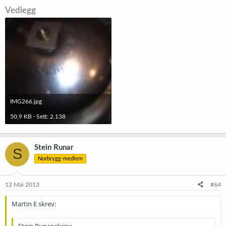
Vedlegg
IMG266.jpg
50,9 KB · Sett: 2.138
Stein Runar
S
Norbrygg-medlem
12 Mai 2013
#64
Martin E skrev:
Stein Runar skrev: