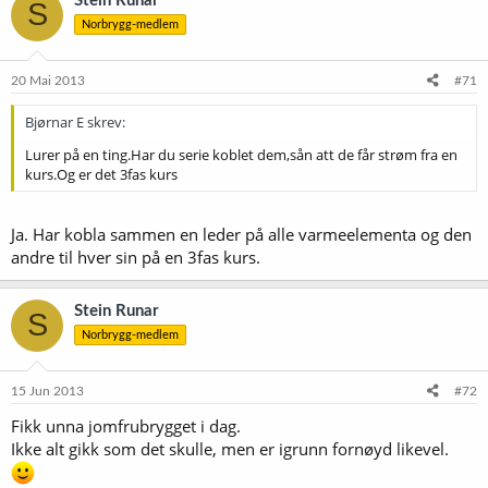
Stein Runar
S
Norbrygg-medlem
20 Mai 2013
#71
Bjørnar E skrev:
Lurer på en ting.Har du serie koblet dem,sån att de får strøm fra en
kurs.Og er det 3fas kurs
Ja. Har kobla sammen en leder på alle varmeelementa og den
andre til hver sin på en 3fas kurs.
Stein Runar
S
Norbrygg-medlem
15 Jun 2013
#72
Fikk unna jomfrubrygget i dag.
Ikke alt gikk som det skulle, men er igrunn fornøyd likevel.