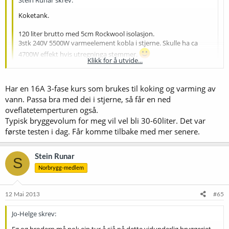
Koketank.
120 liter brutto med 5cm Rockwool isolasjon.
3stk 240V 5500W varmeelement kobla i stjerne. Skulle ha ca
4700W effekt hvis utregninga stemmer.
Klikk for å utvide...
Styres av en SYL-2352 PID kontroller med en PT100-L60NPT RTD
sensor. Bruker den i manuell for å regulere effekt når det koker.
Klikk for å utvide...
Har en 16A 3-fase kurs som brukes til koking og varming av
Oppvarming av 30 liter vann fra 62°C - 100°C tok 20 minutt.
vann. Passa bra med dei i stjerne, så får en ned
Hvorfor har du koblet disse i stjerne? Jeg synes 4,7 kW på 100 liter
oveflatetemperturen også.
hørtes litt knapt ut - vi har 6 kW på 60 liter før kok, riktignok med
Typisk bryggevolum for meg vil vel bli 30-60liter. Det var
dårligere isolasjon enn deg...
første testen i dag. Får komme tilbake med mer senere.
Har du testet for eksempel hvor lang tid det tar å få kok i 100 liter
vørter fra mesketemp rundt 67 grader? Ifølge
denne kalkulatoren
Stein Runar
S
tar det 49 minutter...
Norbrygg-medlem
12 Mai 2013
#65
Jo-Helge skrev: