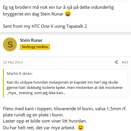
Eg og brodern må nok ein tur å sjå på dette vidunderlig
bryggeriet ein dag Stein Runar
Sent from my HTC One V using Tapatalk 2
Stein Runar
S
Norbrygg-medlem
12 Mai 2013
#63
Martin E skrev:
Kan du utdype hvordan isolasjonen er kapslet inn her? Jeg skulle
gjerne hatt skikkelig isolerte kjeler, men mistenker at det involverer
_mye_ sveising, som jeg ikke kan...
Flens med kant i toppen, tilsvarende til bunn, valsa 1,5mm rf.
plate rundt og en plate i bunn.
Laster opp et bilde som viser litt hvordan.
Du har helt rett, det var mye arbeid.