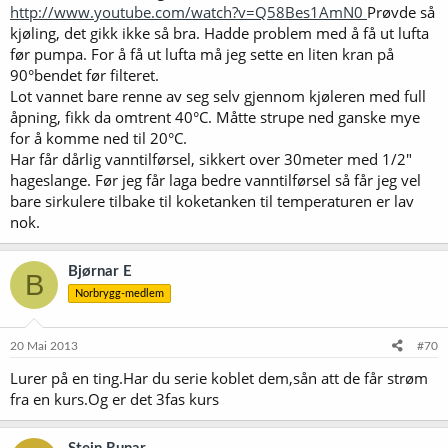
http://www.youtube.com/watch?v=Q58Bes1AmN0
Prøvde så
kjøling, det gikk ikke så bra. Hadde problem med å få ut lufta
før pumpa. For å få ut lufta må jeg sette en liten kran på
90°bendet før filteret.
Lot vannet bare renne av seg selv gjennom kjøleren med full
åpning, fikk da omtrent 40°C. Måtte strupe ned ganske mye
for å komme ned til 20°C.
Har får dårlig vanntilførsel, sikkert over 30meter med 1/2"
hageslange. Før jeg får laga bedre vanntilførsel så får jeg vel
bare sirkulere tilbake til koketanken til temperaturen er lav
nok.
Bjørnar E
B
Norbrygg-medlem
20 Mai 2013
#70
Lurer på en ting.Har du serie koblet dem,sån att de får strøm
fra en kurs.Og er det 3fas kurs