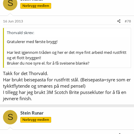
S
Norbrygg-medlem
16 Jun 2013
#78
Thorvald skrev:
Gratulerer med første brygg!
Har lest igjennom tråden og her er det mye fint arbeid med rustfritt
og et flott bryggeri!
Bruker du noe syre el. for å få sveisene blanke?
Takk for det Thorvald.
Har brukt beisepasta for rustfritt stål. (Beisepasta=syre som er
tykktflytende og smøres på med pensel)
I tillegg har jeg brukt 3M Scotch Brite pussekluter for å få en
jevnere finish.
Stein Runar
S
Norbrygg-medlem