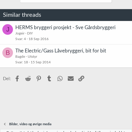
Similar threads
HERMS bryggeri prosjekt - Sve Gårdsbryggeri
J
Jogeir
DIY
Svar
4
18 Sep 2016
The Electric/Gass Låvebryggeri, bit for bit
B
Bagde
Utstyr
Svar
18
15 Sep 2014
Facebook
Reddit
Pinterest
Tumblr
WhatsApp
E-post
Link
Del:
Bilder, video og øvrige media