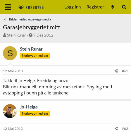
Logg inn
Registrer
Bilder, video og øvrige media
Garasjebryggeriet mitt.
T
S
Stein Runar
9 Des 2012
r
t
å
a
Stein Runar
S
d
r
Norbrygg-medlem
s
t
t
d
a
a
12 Mai 2013
#61
r
t
t
o
Takk til Jo Helge, Freddy og bozo.
e
Blir nok manuell tømming av mesketank. Spyling med
r
avtapping i bunn på alle tankene.
Jo-Helge
Norbrygg-medlem
12 Mai 2013
#62