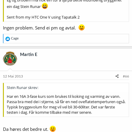
Eg og brodern må nok ein tur å sjå på dette vidunderlig bryggeriet
ein dag Stein Runar
Sent from my HTC One V using Tapatalk 2
Ingen problem. Send ei pm og avtal.
R
Cage
e
a
k
Martin E
s
j
o
n
e
12 Mai 2013
#66
r
:
Stein Runar skrev:
Har en 16A 3-fase kurs som brukes til koking og varming av vann.
Passa bra med dei i stjerne, så får en ned oveflatetemperturen også.
Typisk bryggevolum for meg vil vel bli 30-60liter. Det var første
testen i dag. Får komme tilbake med mer senere.
Da høres det bedre ut.