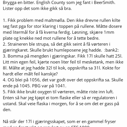
Brygga en bitter. English County som jeg fant i BeerSmith.
Lister opp det som ikke gikk så bra.
1. Fikk problem med maltmølla. Den ikke drevne rullen kilte
seg fast pga for stor klaring i toppen på rullene. Måtte dosere
med litermål for å få kverna ferdig. Løsning, skjære 1mm
plate og knekke ned mot rullene for å tette bedre.
2. Straineren ble strupa, så det gikk seint å få vørteren i
gjæringkaret. Skulle brukt humleposene jeg hadde. :bank2:
3. Bomma på mengden i gjæringskar. Fikk 17l skulle hatt 25l.
Litt min egen feil, kjørte noen liter feil til mesketank, men ikke
8l. Målte at jeg hadde 32l til kok, oppskrifta sa 31l. Kokte for
hardt eller målt feil kanskje?
4. OG blei på 1056, det var godt over det oppskrifta sa. Skulle
ende på 1045. PBG var på 1041.
5. Fikk ikke brukt oxygen til vørteren, måtte riste inn luft.
Enten så har jeg kjøpt ei tom flaske eller så er regulatoren i
ustand. Skal veie flaska i morgen, for å se om det er gass på
den.
Nå står der 17l i gjæringsskapet, som er en gammel fryser