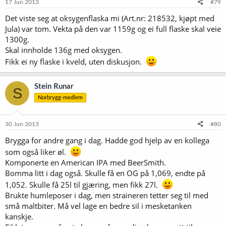
17 Jun 2013
#79
Det viste seg at oksygenflaska mi (Art.nr: 218532, kjøpt med
Jula) var tom. Vekta på den var 1159g og ei full flaske skal veie
1300g.
Skal innholde 136g med oksygen.
Fikk ei ny flaske i kveld, uten diskusjon.
Stein Runar
S
Norbrygg-medlem
30 Jun 2013
#80
Brygga for andre gang i dag. Hadde god hjelp av en kollega
som også liker øl.
Komponerte en American IPA med BeerSmith.
Bomma litt i dag også. Skulle få en OG på 1,069, endte på
1,052. Skulle få 25l til gjæring, men fikk 27l.
Brukte humleposer i dag, men straineren tetter seg til med
små maltbiter. Må vel lage en bedre sil i mesketanken
kanskje.