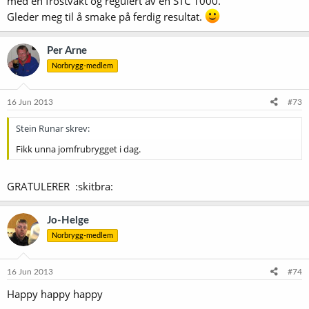
med en frostvakt og regulert av en STC 1000.
Gleder meg til å smake på ferdig resultat.
Per Arne
Norbrygg-medlem
16 Jun 2013
#73
Stein Runar skrev:
Fikk unna jomfrubrygget i dag.
GRATULERER :skitbra:
Jo-Helge
Norbrygg-medlem
16 Jun 2013
#74
Happy happy happy