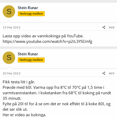
Stein Runar
S
Norbrygg-medlem
13 Mai 2013
#68
Lasta opp video av vannkokinga på YouTube.
https://www.youtube.com/watch?v=p2iL3YSCmfg
Stein Runar
S
Norbrygg-medlem
20 Mai 2013
#69
Fikk testa litt i går.
Prøvde med 60l. Varma opp fra 8°C til 70°C på 1,5 time i
varmtvannstanken. I koketanken fra 68°C til koking på rundt
35 minutt.
Fylte på 20l til for å se om det er nok effekt til å koke 80l, og
det ser slik ut.
Her er video av kokinga.