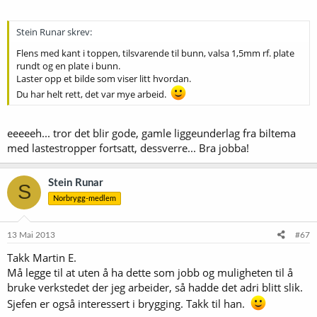
Stein Runar skrev:
Flens med kant i toppen, tilsvarende til bunn, valsa 1,5mm rf. plate
rundt og en plate i bunn.
Laster opp et bilde som viser litt hvordan.
Du har helt rett, det var mye arbeid.
eeeeeh... tror det blir gode, gamle liggeunderlag fra biltema
med lastestropper fortsatt, dessverre... Bra jobba!
Stein Runar
S
Norbrygg-medlem
13 Mai 2013
#67
Takk Martin E.
Må legge til at uten å ha dette som jobb og muligheten til å
bruke verkstedet der jeg arbeider, så hadde det adri blitt slik.
Sjefen er også interessert i brygging. Takk til han.