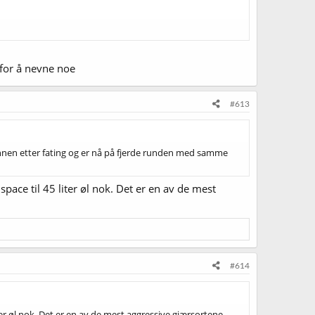
 for å nevne noe
#613
bunnen etter fating og er nå på fjerde runden med samme
pace til 45 liter øl nok. Det er en av de mest
#614
iter øl nok. Det er en av de mest aggressive gjærsortene