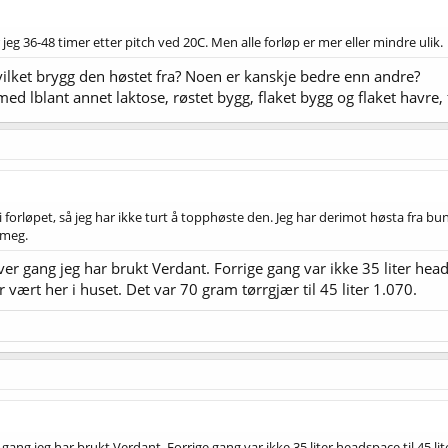
eg 36-48 timer etter pitch ved 20C. Men alle forløp er mer eller mindre ulik.
vilket brygg den høstet fra? Noen er kanskje bedre enn andre?
med lblant annet laktose, røstet bygg, flaket bygg og flaket havre,
i forløpet, så jeg har ikke turt å topphøste den. Jeg har derimot høsta fra 
 meg.
er gang jeg har brukt Verdant. Forrige gang var ikke 35 liter heads
vært her i huset. Det var 70 gram tørrgjær til 45 liter 1.070.
gang jeg har brukt Verdant. Forrige gang var ikke 35 liter headspace til 45 l