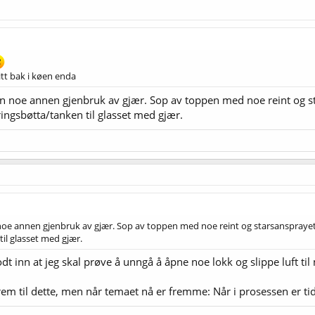
itt bak i køen enda
 noe annen gjenbruk av gjær. Sop av toppen med noe reint og stars
ringsbøtta/tanken til glasset med gjær.
e annen gjenbruk av gjær. Sop av toppen med noe reint og starsansprayet, få
til glasset med gjær.
dt inn at jeg skal prøve å unngå å åpne noe lokk og slippe luft til
rem til dette, men når temaet nå er fremme: Når i prosessen er ti