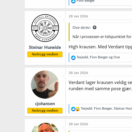
R
Finn Berger
e
a
k
28 Jan 2026
s
j
Ove skrev:
o
n
Når i prosessen er tidspunktet fo
e
r
High krausen. Med Verdant tippe
Steinar Huneide
:
Norbrygg-medlem
R
Terjedd
,
Finn Berger
og
Ove
e
a
k
28 Jan 2026
s
j
Verdant lager krausen veldig sen
o
runden med samme pose gjær. D
n
e
r
cjohansen
:
R
Terjedd
,
Finn Berger
,
Steinar Hu
Norbrygg-medlem
e
a
k
28 Jan 2026
s
j