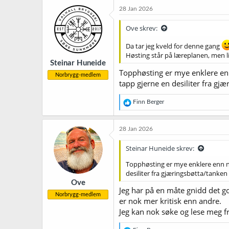
k
28 Jan 2026
s
j
Ove skrev:
o
n
Da tar jeg kveld for denne gang
e
Høsting står på læreplanen, men l
r
Steinar Huneide
:
Topphøsting er mye enklere enn
Norbrygg-medlem
tapp gjerne en desiliter fra gjæ
R
Finn Berger
e
a
k
28 Jan 2026
s
j
Steinar Huneide skrev:
o
n
Topphøsting er mye enklere enn no
e
desiliter fra gjæringsbøtta/tanken 
r
Ove
:
Jeg har på en måte gnidd det go
Norbrygg-medlem
er nok mer kritisk enn andre.
Jeg kan nok søke og lese meg f