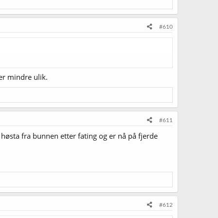
#610
er mindre ulik.
#611
 høsta fra bunnen etter fating og er nå på fjerde
#612