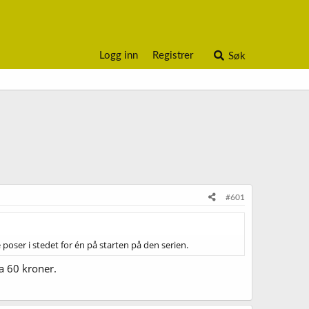
Logg inn
Registrer
Søk
#601
 poser i stedet for én på starten på den serien.
a 60 kroner.