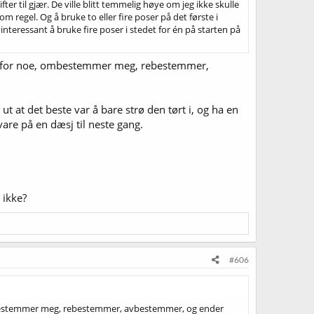
fter til gjær. De ville blitt temmelig høye om jeg ikke skulle
regel. Og å bruke to eller fire poser på det første i
interessant å bruke fire poser i stedet for én på starten på
eg for noe, ombestemmer meg, rebestemmer,
t at det beste var å bare strø den tørt i, og ha en
 vare på en dæsj til neste gang.
 ikke?
#606
ombestemmer meg, rebestemmer, avbestemmer, og ender