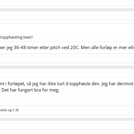
r topphøsting best?
r jeg 36-48 timer etter pitch ved 20C. Men alle forløp er mer ell
t i forløpet, så jeg har ikke turt å topphøste den. Jeg har derimot
et har fungert bra for meg.
neide
og 1 til