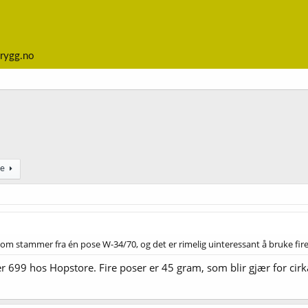
rygg.no
te
 som stammer fra én pose W-34/70, og det er rimelig uinteressant å bruke fire
r 699 hos Hopstore. Fire poser er 45 gram, som blir gjær for cirk