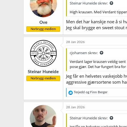
Steinar Huneide skrev:
o
n
High krausen. Med Verdant tipper j
e
r
Men det har kanskje noe å si h
Ove
:
Jeg skal brygge en sweet stout 
Norbrygg-medlem
28 Jan 2026
cjohansen skrev:
Verdant lager krausen veldig sent 
pose gjær. Det har fungert bra for
Steinar Huneide
Jeg får en helvetes vaskejobb hv
Norbrygg-medlem
aggressive gjærsortene som har 
R
Terjedd
og
Finn Berger
e
a
k
28 Jan 2026
s
j
Steinar Huneide skrev:
o
n
Jeg får en helvetes vaskejobb hver 