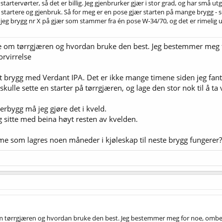
artervørter, så det er billig. Jeg gjenbrurker gjær i stor grad, og har små utgi
artere og gjenbruk. Så for meg er en pose gjær starten på mange brygg - som 
te jeg brygg nr X på gjær som stammer fra én pose W-34/70, og det er rimelig u
ake om tørrgjæren og hvordan bruke den best. Jeg bestemmer m
rvirrelse
et brygg med Verdant IPA. Det er ikke mange timene siden jeg fant u
 skulle sette en starter på tørrgjæren, og lage den stor nok til å ta
erbygg må jeg gjøre det i kveld.
eg sitte med beina høyt resten av kvelden.
dme som lagres noen måneder i kjøleskap til neste brygg fungerer?
e om tørrgjæren og hvordan bruke den best. Jeg bestemmer meg for noe, 