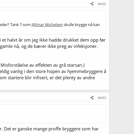
#602
åneder? Tank 7 som
@Einar Michelsen
skulle brygge nå kan
ei et halvt år om jeg ikke hadde drukket dem opp før
dt gamle nå, og de bærer ikke preg av infeksjoner.
Misforståelse av effekten av grå starsan.)
e veldig vanlig i den store hopen av hjemmebryggere å
m startere blir infisert, er det plenty av andre
#603
ser. Det er ganske mange proffe bryggere som har