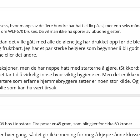
sess, hvor mange av de flere hundre har hatt et liv på, si, mer enn seks m
 om WLP670 brukes. Da vil man ikke ha sporer av ubudne gjester.
n det ville gått med alle de ølene jeg har drukket opp før de bl
lig fruktbart. Jeg har et par sterke belgiere som begynner å bli go
e eller det andre.
ksjoner, men de har neppe hatt med starterne å gjøre. (Stikkord: 
et tar tid å virkelig innse hvor viktig hygiene er. Men det er ikk
 startere som erfarne hjemmebryggere setter er noen stor kilde. Og o
olie som kan ha vært årsak.
9 hos Hopstore. Fire poser er 45 gram, som blir gjær for cirka 60 kroner.
gjær hver gang, så det gir ikke mening for meg å kjøpe sånne klos