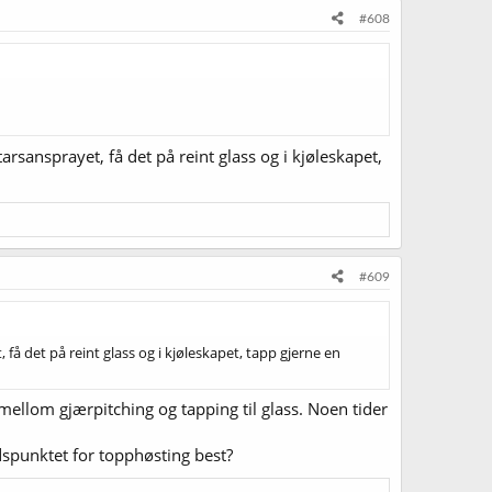
#608
ansprayet, få det på reint glass og i kjøleskapet,
#609
 det på reint glass og i kjøleskapet, tapp gjerne en
 mellom gjærpitching og tapping til glass. Noen tider
dspunktet for topphøsting best?