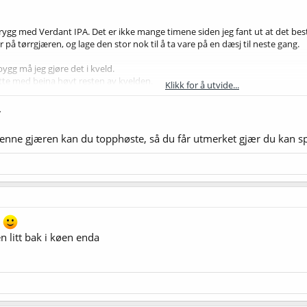
rygg med Verdant IPA. Det er ikke mange timene siden jeg fant ut at det beste
r på tørrgjæren, og lage den stor nok til å ta vare på en dæsj til neste gang.
ygg må jeg gjøre det i kveld.
sitte med beina høyt resten av kvelden.
Klikk for å utvide...
 som lagres noen måneder i kjøleskap til neste brygg fungerer? ikke?
.
Denne gjæren kan du topphøste, så du får utmerket gjær du kan s
g
 litt bak i køen enda