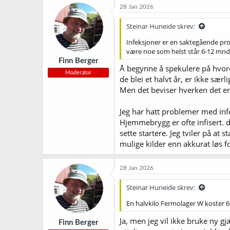
28 Jan 2026
Steinar Huneide skrev:
Infeksjoner er en saktegående pro
være noe som helst står 6-12 mnd
Finn Berger
Å begynne å spekulere på hvorda
Moderator
de blei et halvt år, er ikke sær
Men det beviser hverken det en
Jeg har hatt problemer med infe
Hjemmebrygg er ofte infisert. d
sette startere. Jeg tviler på at
mulige kilder enn akkurat løs f
28 Jan 2026
Steinar Huneide skrev:
En halvkilo Fermolager W koster 69
Ja, men jeg vil ikke bruke ny 
Finn Berger