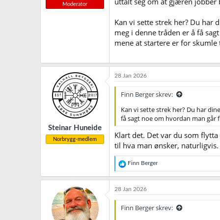
uttalt seg om at gjæren jobber
Moderator
Kan vi sette strek her? Du har d
meg i denne tråden er å få sag
mene at startere er for skumle t
28 Jan 2026
Finn Berger skrev:
Kan vi sette strek her? Du har dine
få sagt noe om hvordan man går fra
Steinar Huneide
Klart det. Det var du som flytta
Norbrygg-medlem
til hva man ønsker, naturligvis.
R
Finn Berger
e
a
k
28 Jan 2026
s
j
Finn Berger skrev:
o
n