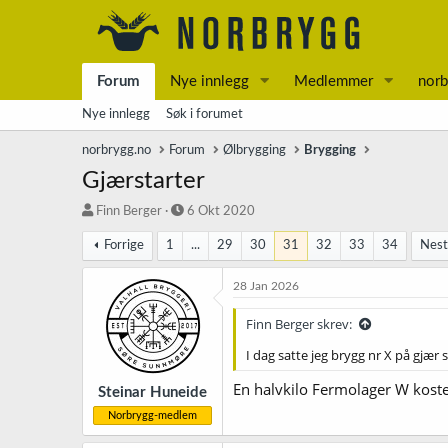
Forum
Nye innlegg
Medlemmer
norb
Nye innlegg
Søk i forumet
norbrygg.no
Forum
Ølbrygging
Brygging
Gjærstarter
T
S
Finn Berger
6 Okt 2020
r
t
Forrige
1
...
29
30
31
32
33
34
Nes
å
a
d
r
s
t
28 Jan 2026
t
d
a
a
Finn Berger skrev:
r
t
I dag satte jeg brygg nr X på gjær
t
o
e
En halvkilo Fermolager W koste
r
Steinar Huneide
Norbrygg-medlem