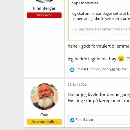
opp i forvirrelse
r
Finn Berger
:
Jeg skal om et par dager sette et b
Moderator
planen at jeg skulle sette en starte
Skal jeg sette en starter med overb
Skal jeg strø posen tørt i kan jeg 
Så - en starter av tørrgjær og dme
hehe - godt formulert dilemma
Jeg hadde lagt beina høyt
. 
R
Steinar Huneide
,
loebrygg
og
Ove
e
a
k
28 Jan 2026
s
j
Da tar jeg kveld for denne gan
o
Høsting står på læreplanen, men
n
e
r
Ove
:
R
Finn Berger
Norbrygg-medlem
e
a