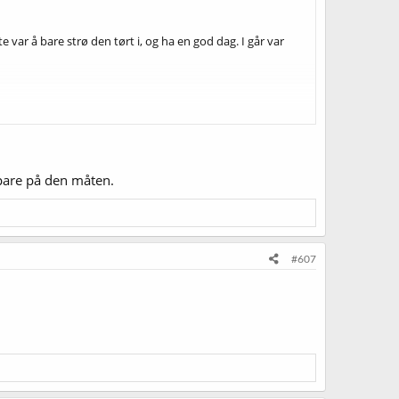
 var å bare strø den tørt i, og ha en god dag. I går var
pare på den måten.
#607