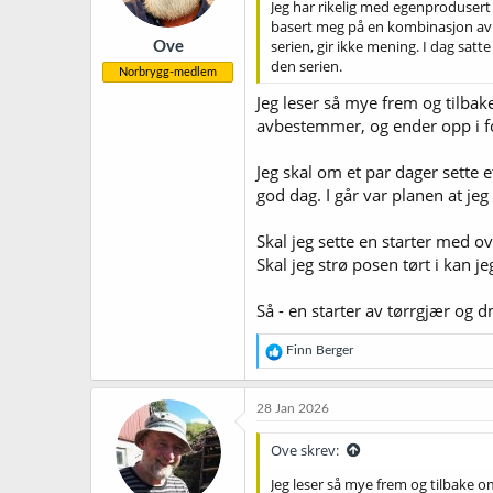
Jeg har rikelig med egenprodusert st
e
basert meg på en kombinasjon av st
r
serien, gir ikke mening. I dag sat
Ove
:
den serien.
Norbrygg-medlem
Jeg leser så mye frem og tilb
avbestemmer, og ender opp i fo
Jeg skal om et par dager sette 
god dag. I går var planen at jeg
Skal jeg sette en starter med ov
Skal jeg strø posen tørt i kan j
Så - en starter av tørrgjær og 
R
Finn Berger
e
a
k
28 Jan 2026
s
j
Ove skrev:
o
n
Jeg leser så mye frem og tilbak
e