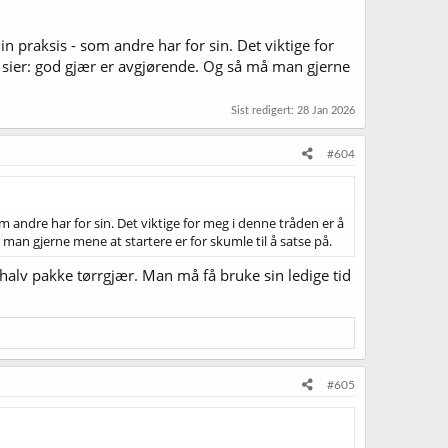
n praksis - som andre har for sin. Det viktige for
u sier: god gjær er avgjørende. Og så må man gjerne
Sist redigert:
28 Jan 2026
#604
m andre har for sin. Det viktige for meg i denne tråden er å
man gjerne mene at startere er for skumle til å satse på.
n halv pakke tørrgjær. Man må få bruke sin ledige tid
#605