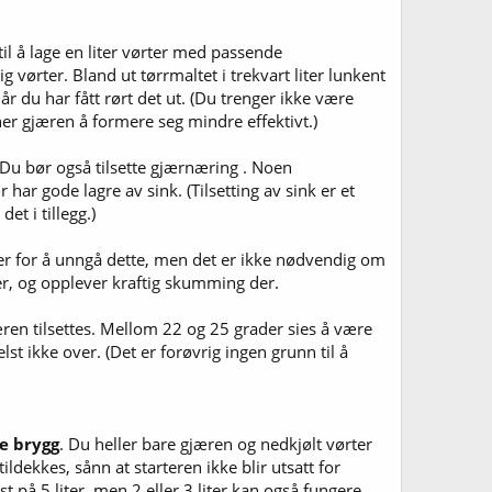
til å lage en liter vørter med passende
g vørter. Bland ut tørrmaltet i trekvart liter lunkent
r du har fått rørt det ut. (Du trenger ikke være
r gjæren å formere seg mindre effektivt.)
 Du bør også tilsette gjærnæring . Noen
ar gode lagre av sink. (Tilsetting av sink er et
et i tillegg.)
 for å unngå dette, men det er ikke nødvendig om
er, og opplever kraftig skumming der.
ren tilsettes. Mellom 22 og 25 grader sies å være
lst ikke over. (Det er forøvrig ingen grunn til å
te brygg
. Du heller bare gjæren og nedkjølt vørter
ekkes, sånn at starteren ikke blir utsatt for
lst på 5 liter, men 2 eller 3 liter kan også fungere