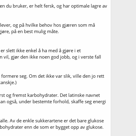
ren du bruker, er helt fersk, og har optimale lagre av
n lever, og på hvilke behov hos gjæren som må
å gjøre, på en best mulig måte.
 slett ikke enkel å ha med å gjøre i et
 vil, gjør den ikke noen god jobb, og i verste fall
formere seg. Om det ikke var slik, ville den jo rett
kanskje.)
ørst og fremst karbohydrater. Det latinske navnet
kan også, under bestemte forhold, skaffe seg energi
alle. Av de enkle sukkerartene er det bare glukose
karbohydrater enn de som er bygget opp av glukose.