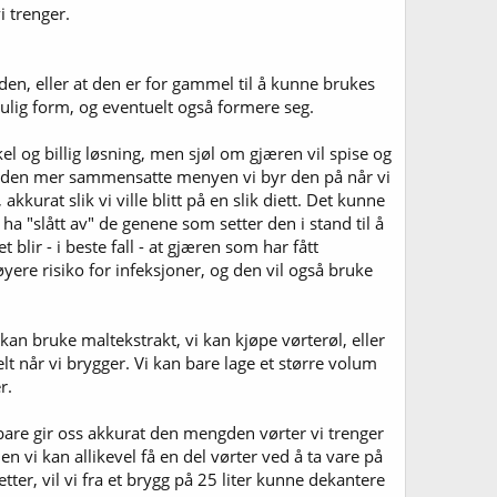
 trenger.
 den, eller at den er for gammel til å kunne brukes
ulig form, og eventuelt også formere seg.
el og billig løsning, men sjøl om gjæren vil spise og
ere den mer sammensatte menyen vi byr den på når vi
kkurat slik vi ville blitt på en slik diett. Det kunne
ha "slått av" de genene som setter den i stand til å
lir - i beste fall - at gjæren som har fått
ere risiko for infeksjoner, og den vil også bruke
kan bruke maltekstrakt, vi kan kjøpe vørterøl, eller
elt når vi brygger. Vi kan bare lage et større volum
r.
m bare gir oss akkurat den mengden vørter vi trenger
Men vi kan allikevel få en del vørter ved å ta vare på
etter, vil vi fra et brygg på 25 liter kunne dekantere