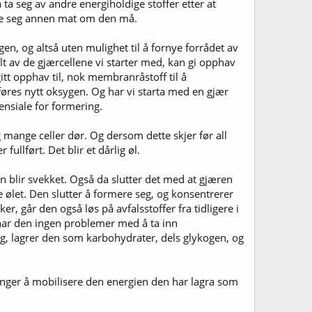
så ta seg av andre energiholdige stoffer etter at
jøre seg annen mat om den må.
gen, og altså uten mulighet til å fornye forrådet av
t av de gjærcellene vi starter med, kan gi opphav
gitt opphav til, nok membranråstoff til å
lføres nytt oksygen. Og har vi starta med en gjær
ensiale for formering.
 mange celler dør. Og dersom dette skjer før all
ullført. Det blir et dårlig øl.
ren blir svekket. Også da slutter det med at gjæren
e ølet. Den slutter å formere seg, og konsentrerer
er, går den også løs på avfalsstoffer fra tidligere i
har den ingen problemer med å ta inn
seg, lagrer den som karbohydrater, dels glykogen, og
nger å mobilisere den energien den har lagra som