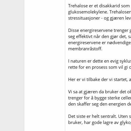
Trehalose er et disakkarid som
glukosemolekylene. Trehalosen 
stressituasjoner - og gjæren leve
Disse energireservene trenger gj
seg effektivt når den gjør det, 
energireservene er nødvendige nå
membranråstoff.
I naturen er dette en evig syklu
rette for en prosess som vil gi 
Her er vi tilbake der vi startet,
Vi sa at gjæren da bruker det ok
trenger for å bygge sterke cell
den skaffer seg den energien de
Det siste er helt sentralt. Uten
bruker, har gode lagre av glykog