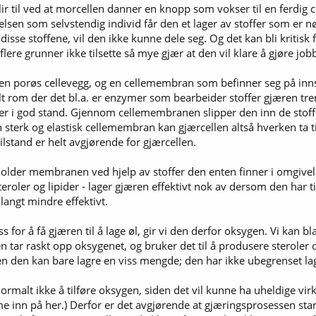
ir til ved at morcellen danner en knopp som vokser til en ferdig ce
relsen som selvstendig individ får den et lager av stoffer som er n
isse stoffene, vil den ikke kunne dele seg. Og det kan bli kritisk fo
flere grunner ikke tilsette så mye gjær at den vil klare å gjøre jo
, en porøs cellevegg, og en cellemembran som befinner seg på in
rom der det bl.a. er enzymer som bearbeider stoffer gjæren treng
r i god stand. Gjennom cellemembranen slipper den inn de stoffe
sterk og elastisk cellemembran kan gjærcellen altså hverken ta til
ilstand er helt avgjørende for gjærcellen.
der membranen ved hjelp av stoffer den enten finner i omgivelsen
teroler og lipider - lager gjæren effektivt nok av dersom den har t
angt mindre effektivt.
 for å få gjæren til å lage øl, gir vi den derfor oksygen. Vi kan bl
n tar raskt opp oksygenet, og bruker det til å produsere sterole
en den kan bare lagre en viss mengde; den har ikke ubegrenset la
 normalt ikke å tilføre oksygen, siden det vil kunne ha uheldige vir
e inn på her.) Derfor er det avgjørende at gjæringsprosessen sta