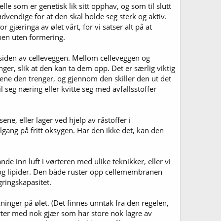
lle som er genetisk lik sitt opphav, og som til slutt
ødvendige for at den skal holde seg sterk og aktiv.
r gjæringa av ølet vårt, for vi satser alt på at
bben uten formering.
nsiden av celleveggen. Mellom celleveggen og
er, slik at den kan ta dem opp. Det er særlig viktig
ne den trenger, og gjennom den skiller den ut det
 seg næring eller kvitte seg med avfallsstoffer
e, eller lager ved hjelp av råstoffer i
ilgang på fritt oksygen. Har den ikke det, kan den
ande inn luft i vørteren med ulike teknikker, eller vi
r og lipider. Den både ruster opp cellemembranen
gringskapasitet.
kninger på ølet. (Det finnes unntak fra den regelen,
rter med nok gjær som har store nok lagre av