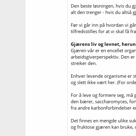
Den beste løsningen, hvis du gjø
alt den trenger - hvis du altså gj
Før vi går inn på hvordan vi g
tilfredsstilles for at vi skal få
Gjærens liv og levnet, heru
Gjæren vår er en encellet organ
arbeidsgiverperspektiv. Den er g
streiker den.
Enhver levende organisme er styr
og slett ikke vært her. (For ord
For å leve og formere seg, må g
den bærer, saccharomyces, fort
fra andre karbonforbindelser e
Det finnes en mengde ulike sukk
og fruktose gjæren kan bruke, o