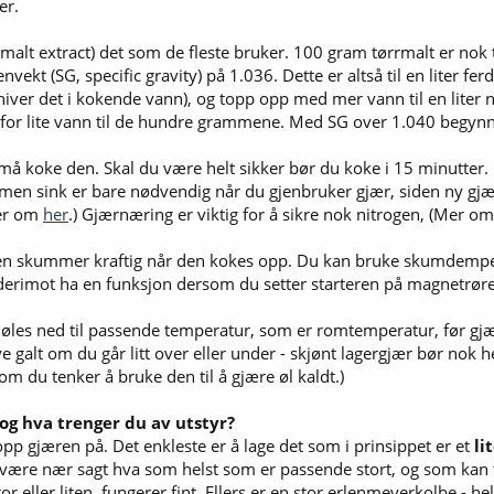
er.
 malt extract) det som de fleste bruker. 100 gram tørrmalt er nok 
kt (SG, specific gravity) på 1.036. Dette er altså til en liter ferdi
iver det i kokende vann), og topp opp med mer vann til en liter nå
 for lite vann til de hundre grammene. Med SG over 1.040 begynne
må koke den. Skal du være helt sikker bør du koke i 15 minutter.
en sink er bare nødvendig når du gjenbruker gjær, siden ny gjær h
mer om
her
.) Gjærnæring er viktig for å sikre nok nitrogen, (Mer om d
n skummer kraftig når den kokes opp. Du kan bruke skumdemper
n derimot ha en funksjon dersom du setter starteren på magnetrør
jøles ned til passende temperatur, som er romtemperatur, før gjæ
e galt om du går litt over eller under - skjønt lagergjær bør nok he
om du tenker å bruke den til å gjære øl kaldt.)
og hva trenger du av utstyr?
opp gjæren på. Det enkleste er å lage det som i prinsippet er et
li
ære nær sagt hva som helst som er passende stort, og som kan tild
or eller liten, fungerer fint. Ellers er en stor erlenmeyerkolbe - he