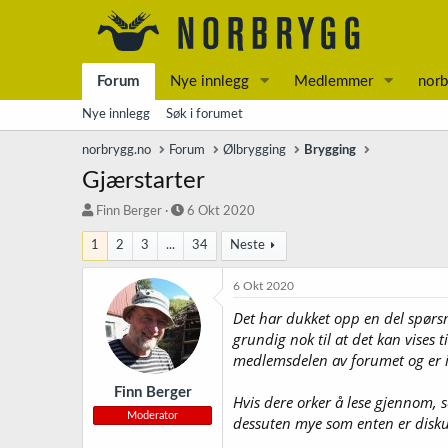
Forum
Nye innlegg
Medlemmer
norb
Nye innlegg
Søk i forumet
norbrygg.no
Forum
Ølbrygging
Brygging
Gjærstarter
T
S
Finn Berger
6 Okt 2020
r
t
1
2
3
...
34
Neste
å
a
d
r
s
t
6 Okt 2020
t
d
Det har dukket opp en del spørsmå
a
a
grundig nok til at det kan vises t
r
t
t
o
medlemsdelen av forumet og er ikk
e
r
Finn Berger
Hvis dere orker å lese gjennom, s
Moderator
dessuten mye som enten er diskut