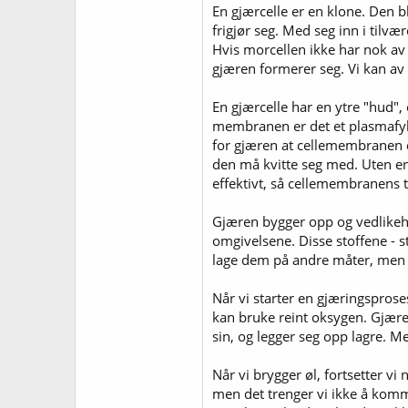
En gjærcelle er en klone. Den bl
frigjør seg. Med seg inn i tilvæ
Hvis morcellen ikke har nok av d
gjæren formerer seg. Vi kan av 
En gjærcelle har en ytre "hud"
membranen er det et plasmafylt 
for gjæren at cellemembranen e
den må kvitte seg med. Uten en 
effektivt, så cellemembranens t
Gjæren bygger opp og vedlikehol
omgivelsene. Disse stoffene - s
lage dem på andre måter, men l
Når vi starter en gjæringsprosess
kan bruke reint oksygen. Gjære
sin, og legger seg opp lagre. M
Når vi brygger øl, fortsetter vi
men det trenger vi ikke å komm