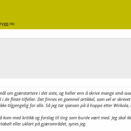
rygg.no
l om gjærstartere i det siste, og heller enn å skrive mange små svar h
il i de fleste tilfeller. Det finnes en gammel artikkel, som vel er sk
e tilgjengelig for alle. Så jeg tar sjansen på å hoppe etter Wirkola, 
å kom med kritikk og forslag til ting som burde vært med. Jeg skal ik
abelt eller uklart på gjærområdet, synes jeg.