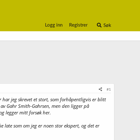
Logg inn
Registrer
Søk
#1
ar jeg skrevet et stort, som forhåpentligvis er blitt
revet av Gahr Smith-Gahrsen, men den ligger på
og legger mitt forsøk her.
ke late som om jeg er noen stor ekspert, og det er