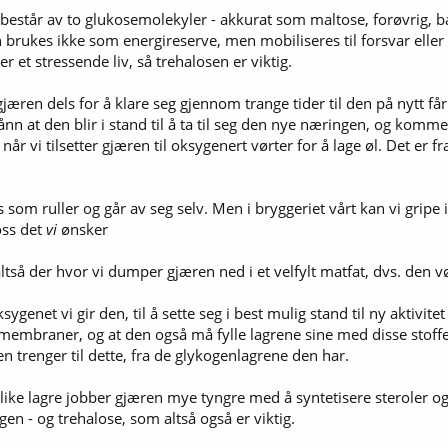
 består av to glukosemolekyler - akkurat som maltose, forøvrig,
brukes ikke som energireserve, men mobiliseres til forsvar elle
r et stressende liv, så trehalosen er viktig.
æren dels for å klare seg gjennom trange tider til den på nytt får 
sånn at den blir i stand til å ta til seg den nye næringen, og komm
r vi tilsetter gjæren til oksygenert vørter for å lage øl. Det er f
s som ruller og går av seg selv. Men i bryggeriet vårt kan vi gripe 
oss det
vi
ønsker
 altså der hvor vi dumper gjæren ned i et velfylt matfat, dvs. den vø
sygenet vi gir den, til å sette seg i best mulig stand til ny aktivi
emembraner, og at den også må fylle lagrene sine med disse stoffe
n trenger til dette, fra de glykogenlagrene den har.
 slike lagre jobber gjæren mye tyngre med å syntetisere steroler og
en - og trehalose, som altså også er viktig.