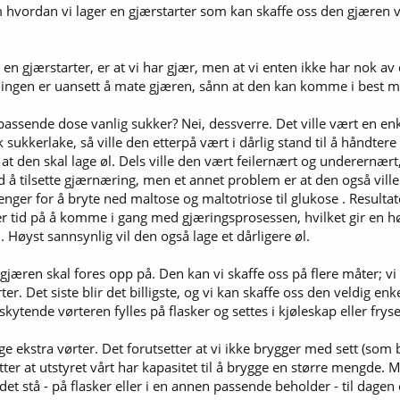
hvordan vi lager en gjærstarter som kan skaffe oss den gjæren vi
en gjærstarter, er at vi har gjær, men at vi enten ikke har nok av
øsningen er uansett å mate gjæren, sånn at den kan komme i best m
passende dose vanlig sukker? Nei, dessverre. Det ville vært en enk
 sukkerlake, så ville den etterpå vært i dårlig stand til å håndt
at den skal lage øl. Dels ville den vært feilernært og underernært, a
 å tilsette gjærnæring, men et annet problem er at den også ville 
r for å bryte ned maltose og maltotriose til glukose . Resultatet b
r tid på å komme i gang med gjæringsprosessen, hvilket gir en høy
. Høyst sannsynlig vil den også lage et dårligere øl.
gjæren skal fores opp på. Den kan vi skaffe oss på flere måter; vi 
r. Det siste blir det billigste, og vi kan skaffe oss den veldig enk
skytende vørteren fylles på flasker og settes i kjøleskap eller fryse
lage ekstra vørter. Det forutsetter at vi ikke brygger med sett (so
setter at utstyret vårt har kapasitet til å brygge en større mengde. 
 det stå - på flasker eller i en annen passende beholder - til dagen 