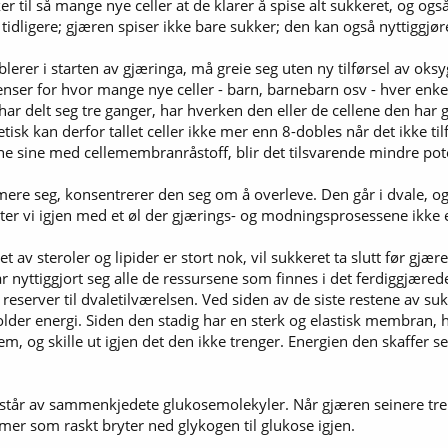
kker til så mange nye celler at de klarer å spise alt sukkeret, og og
t tidligere; gjæren spiser ikke bare sukker; den kan også nyttigg
erer i starten av gjæringa, må greie seg uten ny tilførsel av oksy
nser for hvor mange nye celler - barn, barnebarn osv - hver enkel
e har delt seg tre ganger, har hverken den eller de cellene den har 
tisk kan derfor tallet celler ikke mer enn 8-dobles når det ikke ti
ene sine med cellemembranråstoff, blir det tilsvarende mindre pot
ere seg, konsentrerer den seg om å overleve. Den går i dvale, og
tter vi igjen med et øl der gjærings- og modningsprosessene ikke er f
 av steroler og lipider er stort nok, vil sukkeret ta slutt før gjæ
ar nyttiggjort seg alle de ressursene som finnes i det ferdiggjæred
reserver til dvaletilværelsen. Ved siden av de siste restene av sukk
der energi. Siden den stadig har en sterk og elastisk membran, 
m, og skille ut igjen det den ikke trenger. Energien den skaffer 
står av sammenkjedete glukosemolekyler. Når gjæren seinere tre
er som raskt bryter ned glykogen til glukose igjen.