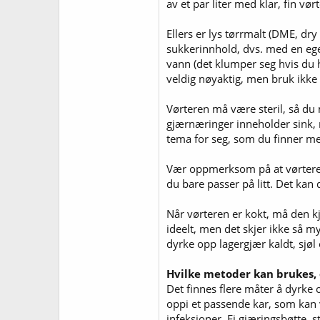
av et par liter med klar, fin vørt
Ellers er lys tørrmalt (DME, dry
sukkerinnhold, dvs. med en egenve
vann (det klumper seg hvis du h
veldig nøyaktig, men bruk ikke
Vørteren må være steril, så du 
gjærnæringer inneholder sink, m
tema for seg, som du finner 
Vær oppmerksom på at vørtere
du bare passer på litt. Det ka
Når vørteren er kokt, må den k
ideelt, men det skjer ikke så my
dyrke opp lagergjær kaldt, sjøl 
Hvilke metoder kan brukes, 
Det finnes flere måter å dyrke 
oppi et passende kar, som kan v
infeksjoner. Ei gjæringsbøtte, st