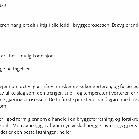
024
en har gjort alt riktig i alle ledd i bryggeprosessen. Et avgjøren
 er i best mulig kondisjon
ge betingelser.
å gjennom det vi gjør når vi mesker og koker vørteren, og forbered
av ulike slag som den trenger, at pH og temperatur i vørteren er
e gjæringsprosessen. De to første punktene har å gjøre med hva vi
 om.
r i god form gjennom å handle i en bryggeforretning, og forsikre 
kaldt. Men avhengig av hvor mye vi skal brygge, hva slags gjær vi vi
 det er den beste løsningen, heller.