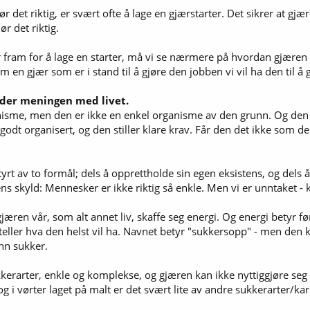
r det riktig, er svært ofte å lage en gjærstarter. Det sikrer at gjæ
ør det riktig.
år fram for å lage en starter, må vi se nærmere på hvordan gjære
 fram en gjær som er i stand til å gjøre den jobben vi vil ha den til 
nder meningen med livet.
isme, men den er ikke en enkel organisme av den grunn. Og den er
odt organisert, og den stiller klare krav. Får den det ikke som den
t av to formål; dels å opprettholde sin egen eksistens, og dels å 
ens skyld: Mennesker er ikke riktig så enkle. Men vi er unntaket - 
jæren vår, som alt annet liv, skaffe seg energi. Og energi betyr f
eller hva den helst vil ha. Navnet betyr "sukkersopp" - men den 
nn sukker.
erarter, enkle og komplekse, og gjæren kan ikke nyttiggjøre seg 
g i vørter laget på malt er det svært lite av andre sukkerarter/