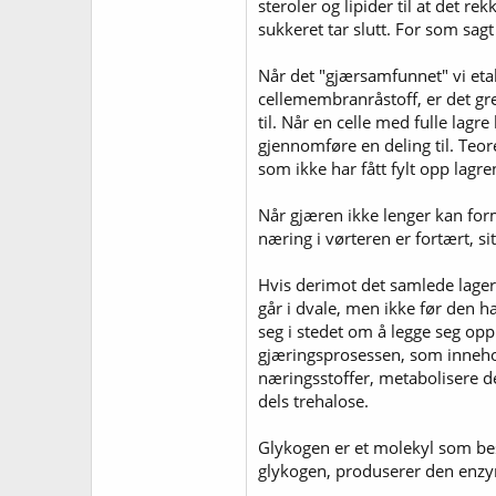
steroler og lipider til at det re
sukkeret tar slutt. For som sag
Når det "gjærsamfunnet" vi etabl
cellemembranråstoff, er det gre
til. Når en celle med fulle lagr
gjennomføre en deling til. Teore
som ikke har fått fylt opp lagr
Når gjæren ikke lenger kan form
næring i vørteren er fortært, si
Hvis derimot det samlede lageret
går i dvale, men ikke før den h
seg i stedet om å legge seg opp 
gjæringsprosessen, som innehol
næringsstoffer, metabolisere de
dels trehalose.
Glykogen er et molekyl som be
glykogen, produserer den enzym