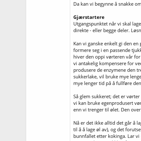
Da kan vi begynne å snakke om 
Gjærstartere
Utgangspunktet når vi skal lage 
direkte - eller begge deler. L
Kan vi ganske enkelt gi den en 
formere seg i en passende tjukk
hiver den oppi vørteren vår for 
vi antakelig kompensere for ved
produsere de enzymene den trenge
sukkerlake, vil bruke mye lenge
mye lenger tid på å fullføre den
Så glem sukkeret; det er vørter 
vi kan bruke egenprodusert vørte
enn vi trenger til ølet. Den over
Nå er det ikke alltid det går å 
til å å lage øl av), og det forut
bunnfallet etter kokinga. Lar vi