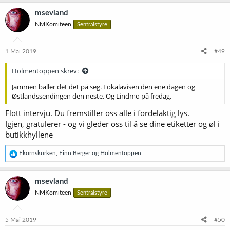
a
k
msevland
s
NMKomiteen
Sentralstyre
j
o
n
e
1 Mai 2019
#49
r
:
Holmentoppen skrev:
Jammen baller det det på seg. Lokalavisen den ene dagen og
Østlandssendingen den neste. Og Lindmo på fredag.
Flott intervju. Du fremstiller oss alle i fordelaktig lys.
Igjen, gratulerer - og vi gleder oss til å se dine etiketter og øl i
butikkhyllene
R
Ekornskurken
,
Finn Berger
og
Holmentoppen
e
a
k
msevland
s
NMKomiteen
Sentralstyre
j
o
n
e
5 Mai 2019
#50
r