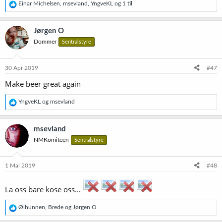
R
Einar Michelsen
,
msevland
,
YngveKL
og 1 til
e
a
k
Jørgen O
s
Dommer
Sentralstyre
j
o
n
e
30 Apr 2019
#47
r
Make beer great again
:
R
YngveKL
og
msevland
e
a
k
msevland
s
NMKomiteen
Sentralstyre
j
o
n
e
1 Mai 2019
#48
r
:
La oss bare kose oss...
R
Ølhunnen
,
Brede
og
Jørgen O
e