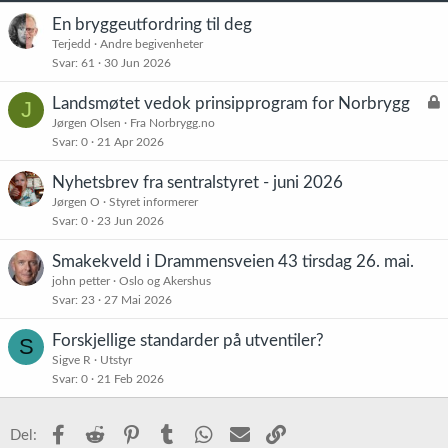
En bryggeutfordring til deg
Terjedd
Andre begivenheter
Svar
61
30 Jun 2026
L
Landsmøtet vedok prinsipprogram for Norbrygg
J
å
Jørgen Olsen
Fra Norbrygg.no
Svar
0
21 Apr 2026
s
t
Nyhetsbrev fra sentralstyret - juni 2026
Jørgen O
Styret informerer
Svar
0
23 Jun 2026
Smakekveld i Drammensveien 43 tirsdag 26. mai.
john petter
Oslo og Akershus
Svar
23
27 Mai 2026
Forskjellige standarder på utventiler?
S
Sigve R
Utstyr
Svar
0
21 Feb 2026
Facebook
Reddit
Pinterest
Tumblr
WhatsApp
E-post
Link
Del: