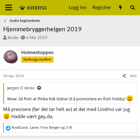
Logg inn
Registrer
Andre begivenheter
Hjemmebryggerhelgen 2019
T
S
Brede
6 Mar 2019
r
t
å
a
Holmentoppen
d
r
Norbrygg-medlem
s
t
t
d
a
a
30 Apr 2019
#41
r
t
t
o
Jørgen O skrev:
e
r
Wow. Så flott at flinke folk bidrar til å promotere en flott hobby!
Må presisere (før det tar helt av) at det med Lindmo var jug
Hadde vært gøy,da.
R
RealGone
,
Løver
,
Finn Berger
og 3 til
e
a