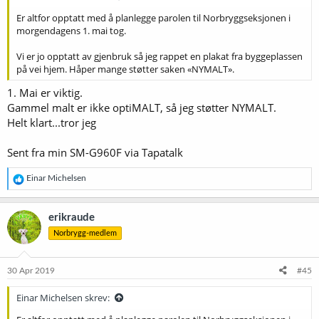
Er altfor opptatt med å planlegge parolen til Norbryggseksjonen i
morgendagens 1. mai tog.
Vi er jo opptatt av gjenbruk så jeg rappet en plakat fra byggeplassen
på vei hjem. Håper mange støtter saken «NYMALT».
1. Mai er viktig.
Gammel malt er ikke optiMALT, så jeg støtter NYMALT.
Helt klart...tror jeg
Sent fra min SM-G960F via Tapatalk
R
Einar Michelsen
e
a
k
erikraude
s
Norbrygg-medlem
j
o
n
e
30 Apr 2019
#45
r
:
Einar Michelsen skrev: