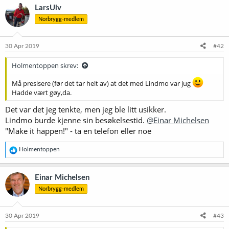
k
LarsUlv
s
Norbrygg-medlem
j
o
n
e
30 Apr 2019
#42
r
:
Holmentoppen skrev:
Må presisere (før det tar helt av) at det med Lindmo var jug
Hadde vært gøy,da.
Det var det jeg tenkte, men jeg ble litt usikker.
Lindmo burde kjenne sin besøkelsestid.
@Einar Michelsen
"Make it happen!" - ta en telefon eller noe
R
Holmentoppen
e
a
k
Einar Michelsen
s
Norbrygg-medlem
j
o
n
e
30 Apr 2019
#43
r