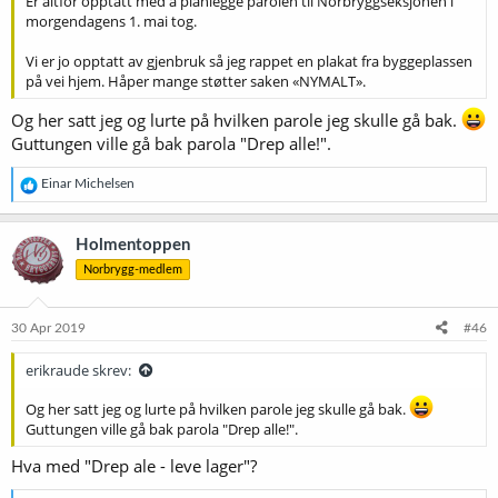
Er altfor opptatt med å planlegge parolen til Norbryggseksjonen i
morgendagens 1. mai tog.
Vi er jo opptatt av gjenbruk så jeg rappet en plakat fra byggeplassen
på vei hjem. Håper mange støtter saken «NYMALT».
Og her satt jeg og lurte på hvilken parole jeg skulle gå bak.
Guttungen ville gå bak parola "Drep alle!".
R
Einar Michelsen
e
a
k
Holmentoppen
s
Norbrygg-medlem
j
o
n
e
30 Apr 2019
#46
r
:
erikraude skrev:
Og her satt jeg og lurte på hvilken parole jeg skulle gå bak.
Guttungen ville gå bak parola "Drep alle!".
Hva med "Drep ale - leve lager"?