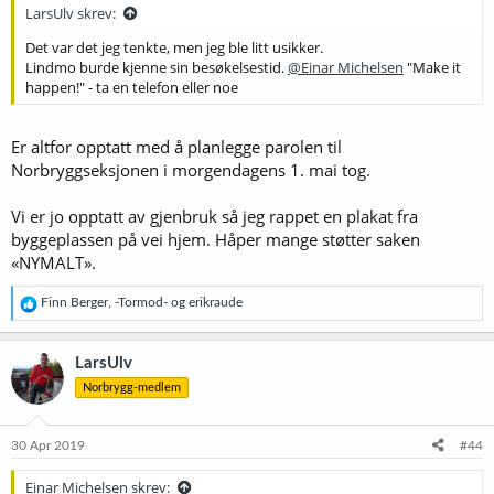
:
LarsUlv skrev:
Det var det jeg tenkte, men jeg ble litt usikker.
Lindmo burde kjenne sin besøkelsestid.
@Einar Michelsen
"Make it
happen!" - ta en telefon eller noe
Er altfor opptatt med å planlegge parolen til
Norbryggseksjonen i morgendagens 1. mai tog.
Vi er jo opptatt av gjenbruk så jeg rappet en plakat fra
byggeplassen på vei hjem. Håper mange støtter saken
«NYMALT».
R
Finn Berger
,
-Tormod-
og
erikraude
e
a
k
LarsUlv
s
Norbrygg-medlem
j
o
n
e
30 Apr 2019
#44
r
:
Einar Michelsen skrev: