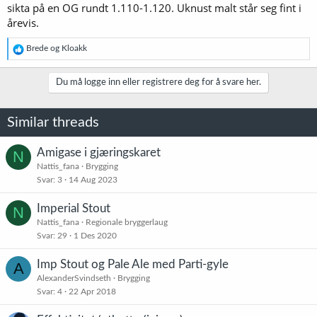
sikta på en OG rundt 1.110-1.120. Uknust malt står seg fint i
årevis.
R
Brede
og
Kloakk
e
a
k
Du må logge inn eller registrere deg for å svare her.
s
j
o
Similar threads
n
e
r
Amigase i gjæringskaret
N
:
Nattis_fana
Brygging
Svar
3
14 Aug 2023
Imperial Stout
N
Nattis_fana
Regionale bryggerlaug
Svar
29
1 Des 2020
Imp Stout og Pale Ale med Parti-gyle
A
AlexanderSvindseth
Brygging
Svar
4
22 Apr 2018