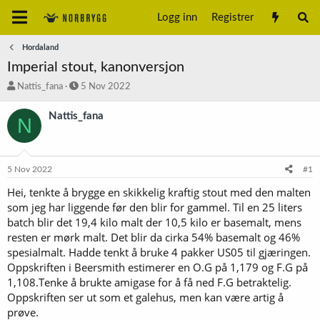
Logg inn
Registrer
Hordaland
Imperial stout, kanonversjon
T
S
Nattis_fana
5 Nov 2022
r
t
å
a
Nattis_fana
N
d
r
s
t
t
d
a
a
5 Nov 2022
#1
r
t
t
o
Hei, tenkte å brygge en skikkelig kraftig stout med den malten
e
som jeg har liggende før den blir for gammel. Til en 25 liters
r
batch blir det 19,4 kilo malt der 10,5 kilo er basemalt, mens
resten er mørk malt. Det blir da cirka 54% basemalt og 46%
spesialmalt. Hadde tenkt å bruke 4 pakker US05 til gjæringen.
Oppskriften i Beersmith estimerer en O.G på 1,179 og F.G på
1,108.Tenke å brukte amigase for å få ned F.G betraktelig.
Oppskriften ser ut som et galehus, men kan være artig å
prøve.