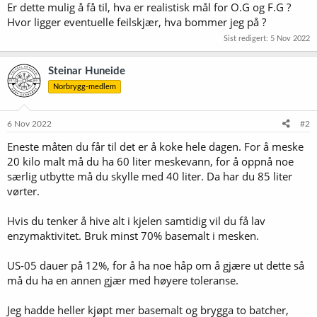
Er dette mulig å få til, hva er realistisk mål for O.G og F.G ?
Hvor ligger eventuelle feilskjær, hva bommer jeg på ?
Sist redigert:
5 Nov 2022
Steinar Huneide
Norbrygg-medlem
6 Nov 2022
#2
Eneste måten du får til det er å koke hele dagen. For å meske
20 kilo malt må du ha 60 liter meskevann, for å oppnå noe
særlig utbytte må du skylle med 40 liter. Da har du 85 liter
vørter.
Hvis du tenker å hive alt i kjelen samtidig vil du få lav
enzymaktivitet. Bruk minst 70% basemalt i mesken.
US-05 dauer på 12%, for å ha noe håp om å gjære ut dette så
må du ha en annen gjær med høyere toleranse.
Jeg hadde heller kjøpt mer basemalt og brygga to batcher,