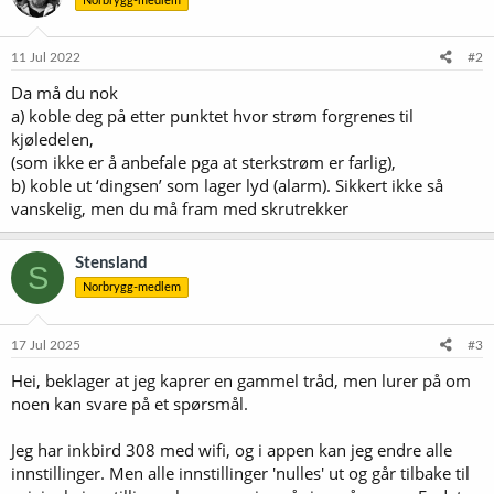
Norbrygg-medlem
11 Jul 2022
#2
Da må du nok
a) koble deg på etter punktet hvor strøm forgrenes til
kjøledelen,
(som ikke er å anbefale pga at sterkstrøm er farlig),
b) koble ut ‘dingsen’ som lager lyd (alarm). Sikkert ikke så
vanskelig, men du må fram med skrutrekker
Stensland
S
Norbrygg-medlem
17 Jul 2025
#3
Hei, beklager at jeg kaprer en gammel tråd, men lurer på om
noen kan svare på et spørsmål.
Jeg har inkbird 308 med wifi, og i appen kan jeg endre alle
innstillinger. Men alle innstillinger 'nulles' ut og går tilbake til