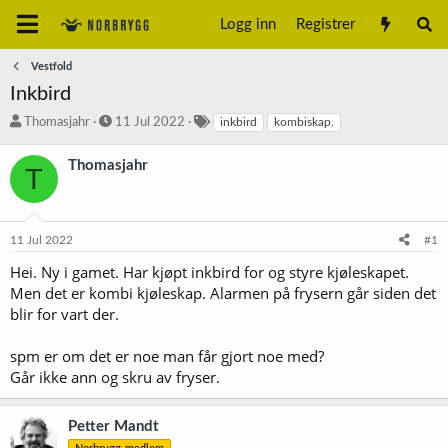
Logg inn
Registrer
Vestfold
Inkbird
T
S
S
Thomasjahr
11 Jul 2022
inkbird
kombiskap.
r
t
t
å
a
i
Thomasjahr
T
d
r
k
s
t
k
t
d
o
a
a
r
11 Jul 2022
#1
r
t
d
t
o
Hei. Ny i gamet. Har kjøpt inkbird for og styre kjøleskapet.
e
Men det er kombi kjøleskap. Alarmen på frysern går siden det
r
blir for vart der.
spm er om det er noe man får gjort noe med?
Går ikke ann og skru av fryser.
Petter Mandt