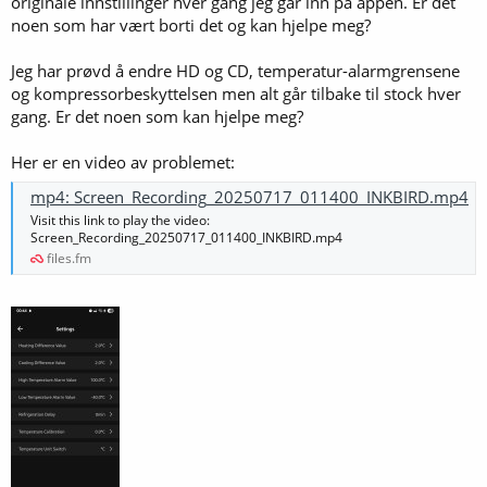
originale innstillinger hver gang jeg går inn på appen. Er det
noen som har vært borti det og kan hjelpe meg?
Jeg har prøvd å endre HD og CD, temperatur-alarmgrensene
og kompressorbeskyttelsen men alt går tilbake til stock hver
gang. Er det noen som kan hjelpe meg?
Her er en video av problemet:
mp4: Screen_Recording_20250717_011400_INKBIRD.mp4
Visit this link to play the video:
Screen_Recording_20250717_011400_INKBIRD.mp4
files.fm