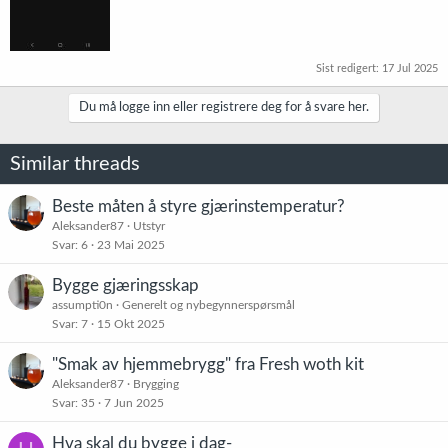
Sist redigert:
17 Jul 2025
Du må logge inn eller registrere deg for å svare her.
Similar threads
Beste måten å styre gjærinstemperatur?
Aleksander87
Utstyr
Svar
6
23 Mai 2025
Bygge gjæringsskap
assumpti0n
Generelt og nybegynnerspørsmål
Svar
7
15 Okt 2025
"Smak av hjemmebrygg" fra Fresh woth kit
Aleksander87
Brygging
Svar
35
7 Jun 2025
Hva skal du bygge i dag-