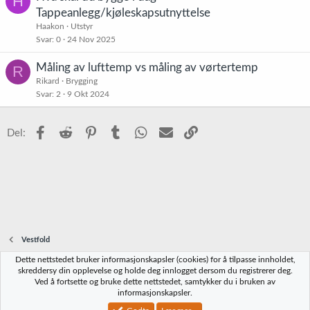
H
Tappeanlegg/kjøleskapsutnyttelse
Haakon
Utstyr
Svar
0
24 Nov 2025
Måling av lufttemp vs måling av vørtertemp
R
Rikard
Brygging
Svar
2
9 Okt 2024
Facebook
Reddit
Pinterest
Tumblr
WhatsApp
E-post
Link
Del:
Vestfold
Dette nettstedet bruker informasjonskapsler (cookies) for å tilpasse innholdet,
Norbrygg-default
skreddersy din opplevelse og holde deg innlogget dersom du registrerer deg.
Ved å fortsette og bruke dette nettstedet, samtykker du i bruken av
Kontakt oss
Vilkår og regler
Personvernregler
Hjelp
Hjem
R
informasjonskapsler.
S
S