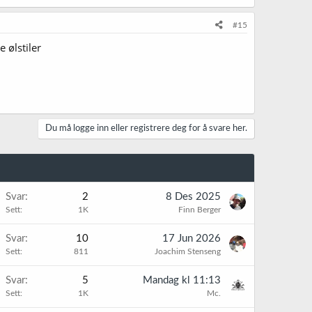
#15
 ølstiler
Du må logge inn eller registrere deg for å svare her.
Svar
2
8 Des 2025
Sett
1K
Finn Berger
Svar
10
17 Jun 2026
Sett
811
Joachim Stenseng
K
Svar
5
Mandag kl 11:13
Sett
1K
Mc.