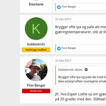
r
Snushane
:
R
Finn Berger
e
a
k
31 Des 2017
s
K
j
Brygger ofte ipa og pale ale m
o
gjæringstemperaturer, slik at 
n
e
r
kokkenrolv
:
R
Finn Berger
Norbrygg-medlem
e
a
k
31 Des 2017
s
j
kokkenrolv skrev:
o
n
Brygger ofte ipa og pale ale med 
e
ikke esterprofilen overkjører sm
r
Finn Berger
:
Moderator
Jfr. hva Espen Lothe sa om gj
på 20 grader med den. Slåtteøl