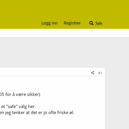
Logg inn
Registrer
Søk
#1
05 for å være sikker)
et "safe" valg her.
eg tenker at det er jo ofte friske øl.