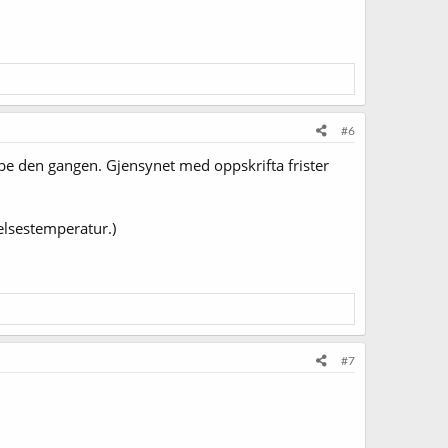
#6
ombe den gangen. Gjensynet med oppskrifta frister
elsestemperatur.)
#7