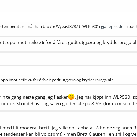
ngstemperaturer når han brukte Wyeast3787 (=WLP530) i
gjærepisoden
i pod
fritt opp imot heile 26 for å få eit godt utgjæra og krydderprega øl
tt opp imot heile 26 for å få eit godt utgjæra og krydderprega øl."
 n'te gang neste gang jeg flasker
. Jeg har kjøpt inn WLP530, 
 blir nok Skoddehav - og så en golden ale på 8-9% (for dem som lik
mt med litt moderat brett. Jeg ville nok anbefalt å holde seg unna
nale tendenser kan bli voldsomt) - men Brett Clausenii en snill og