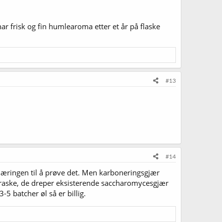
r frisk og fin humlearoma etter et år på flaske
#13
#14
gjæringen til å prøve det. Men karboneringsgjær
er raske, de dreper eksisterende saccharomycesgjær
5 batcher øl så er billig.