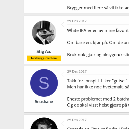
Brygger med flere så vil ikke 
29 Des 2017
White IPA er en av mine favorit
Om bare en: kjør på. Om de andr
Stig Aa.
Bruk nok gjær og oksygen/risti
Norbrygg-medlem
29 Des 2017
S
Takk for innspill. Liker "gutset" 
Men har ikke noe hvetemalt, så 
Eneste problemet med 2 batcher 
Snushane
Og de skal visst helst gjære på
29 Des 2017