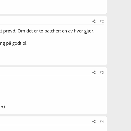
#2
t prøvd. Om det er to batcher: en av hver gjær.
ng på godt øl.
#3
er)
#4