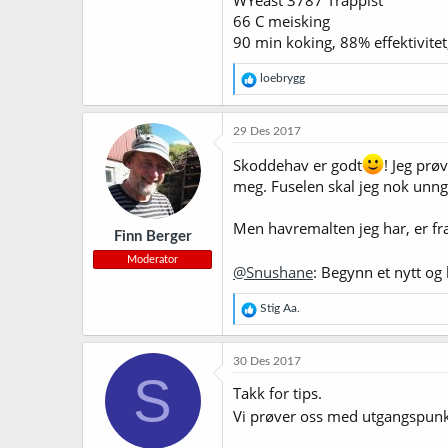
66 C meisking
90 min koking, 88% effektivitet,
R
loebrygg
e
a
k
29 Des 2017
s
j
Skoddehav er godt
! Jeg prø
o
meg. Fuselen skal jeg nok unng
n
e
r
Men havremalten jeg har, er fra
Finn Berger
:
Moderator
@Snushane
: Begynn et nytt og
R
Stig Aa.
e
a
k
30 Des 2017
s
S
j
Takk for tips.
o
Vi prøver oss med utgangspunkt
n
e