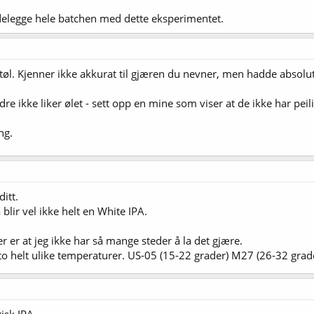
ødelegge hele batchen med dette eksperimentet.
tøl. Kjenner ikke akkurat til gjæren du nevner, men hadde absolut
e ikke liker ølet - sett opp en mine som viser at de ikke har peili
ng.
ditt.
blir vel ikke helt en White IPA.
er at jeg ikke har så mange steder å la det gjære.
 to helt ulike temperaturer. US-05 (15-22 grader) M27 (26-32 grad