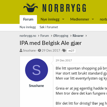
Forum
Nye innlegg
Medlemmer
norb
Nye innlegg
Søk i forumet
norbrygg.no
Forum
Ølbrygging
Råvarer
IPA med Belgisk Ale gjær
T
S
S
Snushane
29 Des 2017
m27
r
t
t
å
a
i
29 Des 2017
d
r
k
S
Ble litt spontan shopping på br
s
t
k
t
d
o
Har stort sett brukt standard gj
a
a
r
Men var litt eventyrlysten og k
r
t
d
t
o
Snushane
Greia er at jeg egentlig hadde t
e
Men tror dere det kan fungere m
r
Blir det litt for dristig? Bør je