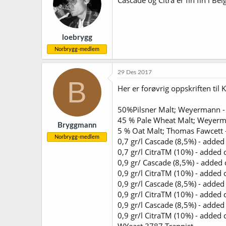
Cascade og Citra er fin fin i Bel
loebrygg
Norbrygg-medlem
29 Des 2017
B
Her er forøvrig oppskriften til
50%Pilsner Malt; Weyermann -
45 % Pale Wheat Malt; Weyerm
Bryggmann
5 % Oat Malt; Thomas Fawcett
Norbrygg-medlem
0,7 gr/l Cascade (8,5%) - added
0,7 gr/l CitraTM (10%) - added 
0,9 gr/ Cascade (8,5%) - added 
0,9 gr/l CitraTM (10%) - added 
0,9 gr/l Cascade (8,5%) - added
0,9 gr/l CitraTM (10%) - added 
0,9 gr/l Cascade (8,5%) - adde
0,9 gr/l CitraTM (10%) - added
WYeast 3787 Trappist