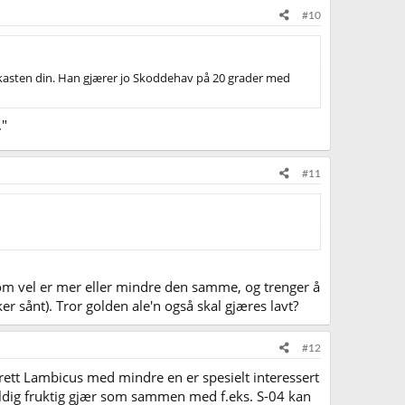
#10
kasten din. Han gjærer jo Skoddehav på 20 grader med
."
#11
som vel er mer eller mindre den samme, og trenger å
er sånt). Tror golden ale'n også skal gjæres lavt?
#12
 Brett Lambicus med mindre en er spesielt interessert
 veldig fruktig gjær som sammen med f.eks. S-04 kan