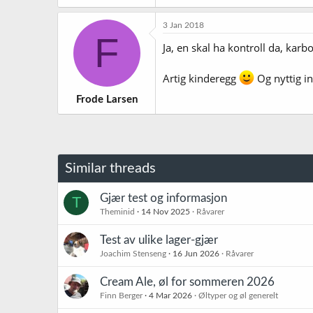
a
k
3 Jan 2018
s
F
j
Ja, en skal ha kontroll da, kar
o
n
Artig kinderegg
Og nyttig in
e
r
Frode Larsen
:
Similar threads
Gjær test og informasjon
T
Theminid
14 Nov 2025
Råvarer
Test av ulike lager-gjær
Joachim Stenseng
16 Jun 2026
Råvarer
Cream Ale, øl for sommeren 2026
Finn Berger
4 Mar 2026
Øltyper og øl generelt