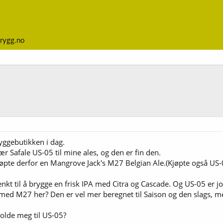
rygg.no
yggebutikken i dag.
ær Safale US-05 til mine ales, og den er fin den.
jøpte derfor en Mangrove Jack's M27 Belgian Ale.(Kjøpte også US-
enkt til å brygge en frisk IPA med Citra og Cascade. Og US-05 er jo 
ed M27 her? Den er vel mer beregnet til Saison og den slags, men j
g holde meg til US-05?