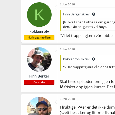
1 Jan 2018
K
Finn Berger skrev:
Jfr. hva Espen Lothe sa om gjæri
den. Slåtteøl gjæres vel høyt?
kokkenrolv
"Vi let trappistgjæra vår jobbe 
Norbrygg-medlem
1 Jan 2018
kokkenrolv skrev:
"Vi let trappistgjæra vår jobbe fri
Finn Berger
Skal høre episoden om igjen for
Moderator
få frisket opp igjen kurset. Det
3 Jan 2018
I fruktige IPAer er det ikke du
(svett hest, lær og litt medisi