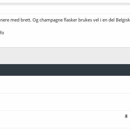
bonere med brett. Og champagne flasker brukes vel i en del Belgiske
fo
l
i