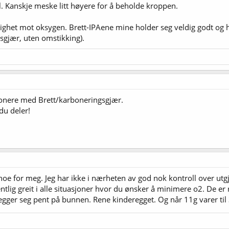
l. Kanskje meske litt høyere for å beholde kroppen.
ghet mot oksygen. Brett-IPAene mine holder seg veldig godt og ha
sgjær, uten omstikking).
rbonere med Brett/karboneringsgjær.
 du deler!
noe for meg. Jeg har ikke i nærheten av god nok kontroll over ut
entlig greit i alle situasjoner hvor du ønsker å minimere o2. De 
egger seg pent på bunnen. Rene kinderegget. Og når 11g varer til 3-