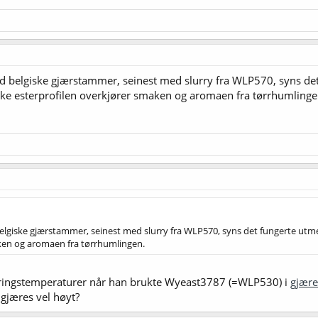
ed belgiske gjærstammer, seinest med slurry fra WLP570, syns det
ikke esterprofilen overkjører smaken og aromaen fra tørrhumlinge
belgiske gjærstammer, seinest med slurry fra WLP570, syns det fungerte utmer
aken og aromaen fra tørrhumlingen.
æringstemperaturer når han brukte Wyeast3787 (=WLP530) i
gjær
 gjæres vel høyt?