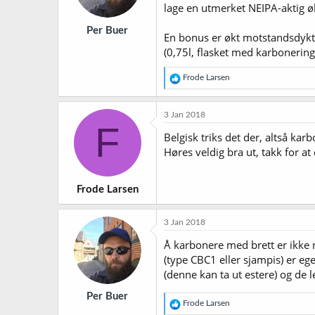
lage en utmerket NEIPA-aktig ø
Per Buer
En bonus er økt motstandsdykti
(0,75l, flasket med karbonering
R
Frode Larsen
e
a
k
3 Jan 2018
s
F
j
Belgisk triks det der, altså ka
o
Høres veldig bra ut, takk for at
n
e
r
Frode Larsen
:
3 Jan 2018
Å karbonere med brett er ikke 
(type CBC1 eller sjampis) er eg
(denne kan ta ut estere) og de l
Per Buer
R
Frode Larsen
e