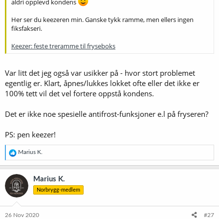
aldri opplevd kondens
Her ser du keezeren min. Ganske tykk ramme, men ellers ingen
fiksfakseri.
Keezer: feste treramme til fryseboks
Var litt det jeg også var usikker på - hvor stort problemet
egentlig er. Klart, åpnes/lukkes lokket ofte eller det ikke er
100% tett vil det vel fortere oppstå kondens.
Det er ikke noe spesielle antifrost-funksjoner e.l på fryseren?
PS: pen keezer!
R
Marius K.
e
a
k
Marius K.
s
Norbrygg-medlem
j
o
n
e
26 Nov 2020
#27