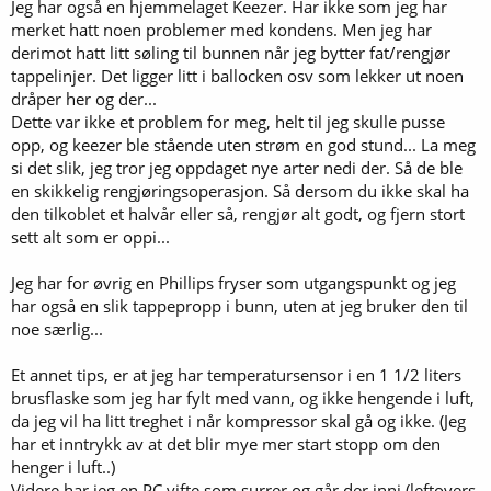
Jeg har også en hjemmelaget Keezer. Har ikke som jeg har
merket hatt noen problemer med kondens. Men jeg har
derimot hatt litt søling til bunnen når jeg bytter fat/rengjør
tappelinjer. Det ligger litt i ballocken osv som lekker ut noen
dråper her og der...
Dette var ikke et problem for meg, helt til jeg skulle pusse
opp, og keezer ble stående uten strøm en god stund... La meg
si det slik, jeg tror jeg oppdaget nye arter nedi der. Så de ble
en skikkelig rengjøringsoperasjon. Så dersom du ikke skal ha
den tilkoblet et halvår eller så, rengjør alt godt, og fjern stort
sett alt som er oppi...
Jeg har for øvrig en Phillips fryser som utgangspunkt og jeg
har også en slik tappepropp i bunn, uten at jeg bruker den til
noe særlig...
Et annet tips, er at jeg har temperatursensor i en 1 1/2 liters
brusflaske som jeg har fylt med vann, og ikke hengende i luft,
da jeg vil ha litt treghet i når kompressor skal gå og ikke. (Jeg
har et inntrykk av at det blir mye mer start stopp om den
henger i luft..)
Videre har jeg en PC vifte som surrer og går der inni (leftovers