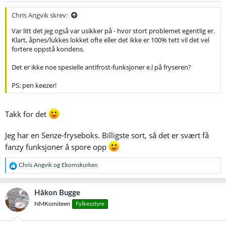
r
:
Chris Angvik skrev:
Var litt det jeg også var usikker på - hvor stort problemet egentlig er.
Klart, åpnes/lukkes lokket ofte eller det ikke er 100% tett vil det vel
fortere oppstå kondens.
Det er ikke noe spesielle antifrost-funksjoner e.l på fryseren?
PS: pen keezer!
Takk for det
Jeg har en Senze-fryseboks. Billigste sort, så det er svært få
fanzy funksjoner å spore opp
R
Chris Angvik
og
Ekornskurken
e
a
k
Håkon Bugge
s
NMKomiteen
Fylkesstyre
j
o
n