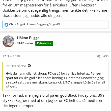
fra en DIY magnetrører) for å sirkulere luften i keezeren.
Usikker på om det egentlig trengs, men tenkte det ikke kunne
skade siden jeg hadde alle dingser.
R
Chris Angvik
,
Håkon Bugge
og
YngveKL
e
a
k
Håkon Bugge
s
NMKomiteen
Fylkesstyre
j
o
n
e
27 Nov 2020
#30
r
:
PetterL skrev:
Hvis du har mulighet, dropp FC og gå for vanlige Intertap. Penger
spart for en like god eller bedre løsning. FC er totalt unødvendig og
gir stort sett bare mer skum. Lang nok 3/16" slange (1,5-2m) så er alt
på stell.
Takk for råd, men jeg slo til på en god Black Friday pris, 399
stykke. Regner med at om jeg skrur FC helt ut, så medfører
det ingen ulemper.