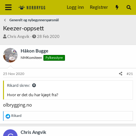
Logg inn
Registrer
Generelt og nybegynnerspørsmål
Keezer-oppsett
T
S
Chris Angvik
28 Feb 2020
r
t
å
a
Håkon Bugge
d
r
NMKomiteen
Fylkesstyre
s
t
t
d
a
a
25 Nov 2020
#21
r
t
t
o
Rikard skrev:
e
r
Hvor er det du har kjøpt fra?
olbrygging.no
R
Rikard
e
a
k
Chris Angvik
s