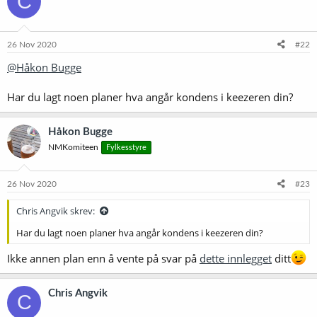
C
j
o
n
e
26 Nov 2020
#22
r
@Håkon Bugge
:
Har du lagt noen planer hva angår kondens i keezeren din?
Håkon Bugge
NMKomiteen
Fylkesstyre
26 Nov 2020
#23
Chris Angvik skrev:
Har du lagt noen planer hva angår kondens i keezeren din?
Ikke annen plan enn å vente på svar på
dette innlegget
ditt
Chris Angvik
C