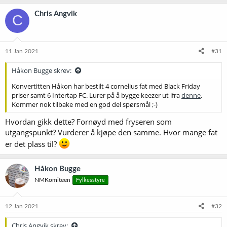
Chris Angvik
C
11 Jan 2021
#31
Håkon Bugge skrev:
Konvertitten Håkon har bestilt 4 cornelius fat med Black Friday
priser samt 6 Intertap FC. Lurer på å bygge keezer ut ifra
denne
.
Kommer nok tilbake med en god del spørsmål ;-)
Hvordan gikk dette? Fornøyd med fryseren som
utgangspunkt? Vurderer å kjøpe den samme. Hvor mange fat
er det plass til?
Håkon Bugge
NMKomiteen
Fylkesstyre
12 Jan 2021
#32
Chris Angvik skrev: