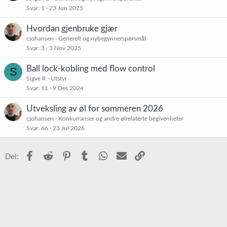
Svar
1
23 Jun 2025
Hvordan gjenbruke gjær
cjohansen
Generelt og nybegynnerspørsmål
Svar
3
3 Nov 2025
Ball lock-kobling med flow control
S
Sigve R
Utstyr
Svar
11
9 Des 2024
Utveksling av øl for sommeren 2026
cjohansen
Konkurranser og andre ølrelaterte begivenheter
Svar
66
23 Jul 2026
Facebook
Reddit
Pinterest
Tumblr
WhatsApp
E-post
Link
Del: