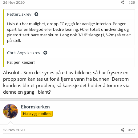
e
26 Nov 2020
#28
r
:
PetterL skrev:
Hvis du har mulighet, dropp FC og gå for vanlige Intertap. Penger
spart for en like god eller bedre løsning. FC er totalt unødvendig og
gir stort sett bare mer skum. Lang nok 3/16" slange (1,5-2m) så er alt
på stell.
Chris Angvik skrev:
PS: pen keezer!
Absolutt. Som det synes på ett av bildene, så har frysere en
propp som kan tas ut for å fjerne vann fra bunnen. Dersom
kondens blir et problem, så kanskje det holder å tømme via
denne en gang i blant?
Ekornskurken
Norbrygg-medlem
26 Nov 2020
#29