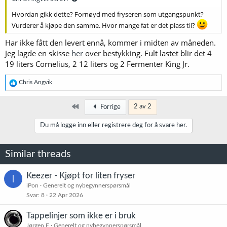
Hvordan gikk dette? Fornøyd med fryseren som utgangspunkt?
Vurderer å kjøpe den samme. Hvor mange fat er det plass til?
Har ikke fått den levert ennå, kommer i midten av måneden.
Jeg lagde en skisse
her
over bestykking. Fult lastet blir det 4
19 liters Cornelius, 2 12 liters og 2 Fermenter King Jr.
R
Chris Angvik
e
a
k
Først
2 av 2
Forrige
s
j
Du må logge inn eller registrere deg for å svare her.
o
n
e
Similar threads
r
:
Keezer - Kjøpt for liten fryser
I
iPon
Generelt og nybegynnerspørsmål
Svar
8
22 Apr 2026
Tappelinjer som ikke er i bruk
Jørgen E
Generelt og nybegynnerspørsmål