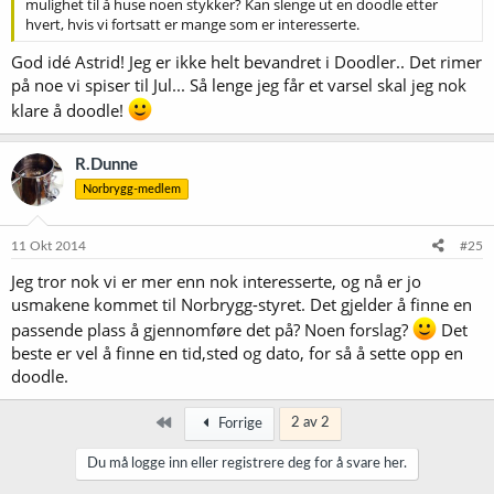
mulighet til å huse noen stykker? Kan slenge ut en doodle etter
hvert, hvis vi fortsatt er mange som er interesserte.
God idé Astrid! Jeg er ikke helt bevandret i Doodler.. Det rimer
på noe vi spiser til Jul... Så lenge jeg får et varsel skal jeg nok
klare å doodle!
R.Dunne
Norbrygg-medlem
11 Okt 2014
#25
Jeg tror nok vi er mer enn nok interesserte, og nå er jo
usmakene kommet til Norbrygg-styret. Det gjelder å finne en
passende plass å gjennomføre det på? Noen forslag?
Det
beste er vel å finne en tid,sted og dato, for så å sette opp en
doodle.
Først
2 av 2
Forrige
Du må logge inn eller registrere deg for å svare her.