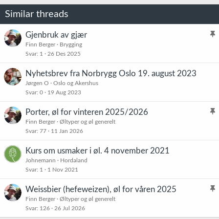
Similar threads
Gjenbruk av gjær
l
Finn Berger
Brygging
Svar
1
26 Des 2025
i
s
Nyhetsbrev fra Norbrygg Oslo 19. august 2023
t
Jørgen O
Oslo og Akershus
r
Svar
0
19 Aug 2023
e
t
Porter, øl for vinteren 2025/2026
l
Finn Berger
Øltyper og øl generelt
Svar
77
11 Jan 2026
i
s
Kurs om usmaker i øl. 4 november 2021
t
Johnemann
Hordaland
r
Svar
1
1 Nov 2021
e
t
Weissbier (hefeweizen), øl for våren 2025
l
Finn Berger
Øltyper og øl generelt
Svar
126
26 Jul 2026
i