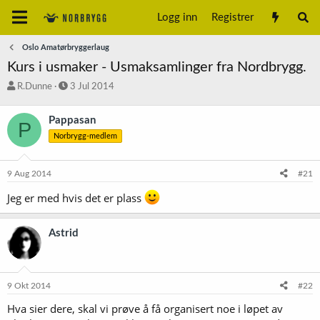
Logg inn
Registrer
Oslo Amatørbryggerlaug
Kurs i usmaker - Usmaksamlinger fra Nordbrygg.
T
S
R.Dunne
3 Jul 2014
r
t
å
a
Pappasan
P
d
r
Norbrygg-medlem
s
t
t
d
a
a
9 Aug 2014
#21
r
t
t
o
Jeg er med hvis det er plass
e
r
Astrid
9 Okt 2014
#22
Hva sier dere, skal vi prøve å få organisert noe i løpet av