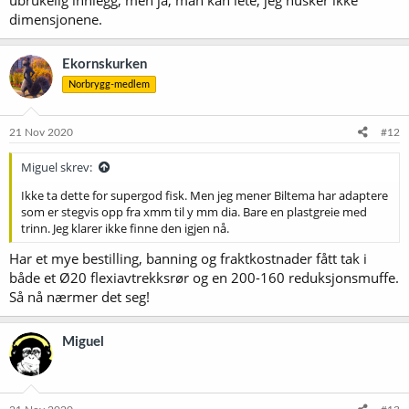
ubrukelig innlegg, men ja, man kan lete, jeg husker ikke
dimensjonene.
Ekornskurken
Norbrygg-medlem
21 Nov 2020
#12
Miguel skrev:
Ikke ta dette for supergod fisk. Men jeg mener Biltema har adaptere
som er stegvis opp fra xmm til y mm dia. Bare en plastgreie med
trinn. Jeg klarer ikke finne den igjen nå.
Har et mye bestilling, banning og fraktkostnader fått tak i
både et Ø20 flexiavtrekksrør og en 200-160 reduksjonsmuffe.
Så nå nærmer det seg!
Miguel