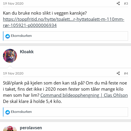
e
19 Nov 2020
#3
r
Kan du bruke noko slikt i veggen kanskje?
:
https://toppfritid.no/hytte/toalett...r-hyttetoalett-m-110mm-
rør-105921-p0000006934
R
Ekornskurken
e
a
k
Kloakk
s
j
o
n
e
19 Nov 2020
#4
r
Stål/plank på kjelen som den kan stå på? Om du må feste noe
:
i taket, fins det ikke i 2020 noen fester som tåler mange kilo
men som har lim?
Command bildeopphengning | Clas Ohlson
De skal klare å holde 5,4 kilo.
R
Ekornskurken
e
a
k
perolavsen
s