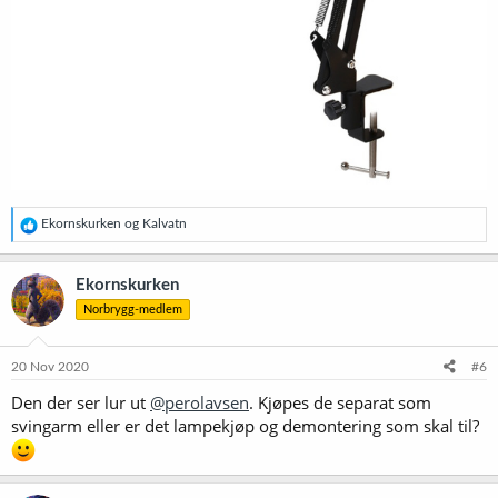
R
Ekornskurken
og
Kalvatn
e
a
k
Ekornskurken
s
Norbrygg-medlem
j
o
n
e
20 Nov 2020
#6
r
Den der ser lur ut
@perolavsen
. Kjøpes de separat som
:
svingarm eller er det lampekjøp og demontering som skal til?