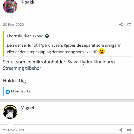
Kloakk
20 Nov 2020
#7
Ekornskurken skrev:
Den der ser lur ut
@perolavsen
. Kjøpes de separat som svingarm
eller er det lampekjøp og demontering som skal til?
Ser ut som en mikrofonholder.
Svive Hydra Studioarm -
Streaming tilbehør
Holder 1kg.
R
Ekornskurken
e
a
k
Miguel
s
j
o
n
e
21 Nov 2020
#8