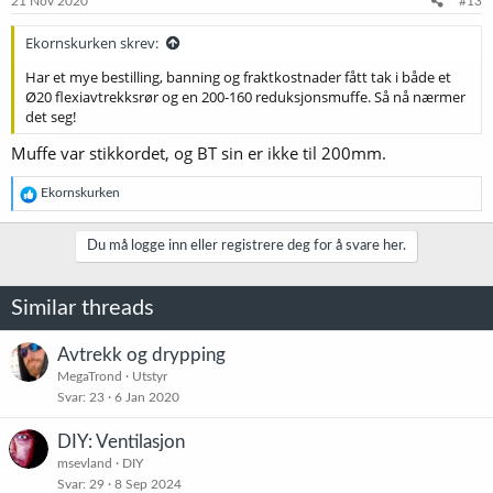
21 Nov 2020
#13
Ekornskurken skrev:
Har et mye bestilling, banning og fraktkostnader fått tak i både et
Ø20 flexiavtrekksrør og en 200-160 reduksjonsmuffe. Så nå nærmer
det seg!
Muffe var stikkordet, og BT sin er ikke til 200mm.
R
Ekornskurken
e
a
k
Du må logge inn eller registrere deg for å svare her.
s
j
o
Similar threads
n
e
r
Avtrekk og drypping
:
MegaTrond
Utstyr
Svar
23
6 Jan 2020
DIY: Ventilasjon
msevland
DIY
Svar
29
8 Sep 2024