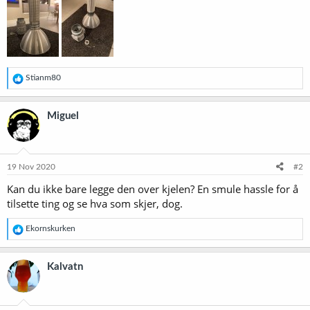
R
Stianm80
e
a
k
Miguel
s
j
o
n
e
19 Nov 2020
#2
r
Kan du ikke bare legge den over kjelen? En smule hassle for å
:
tilsette ting og se hva som skjer, dog.
R
Ekornskurken
e
a
k
Kalvatn
s
j
o
n