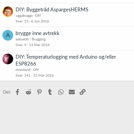
DIY: Byggetråd AspargesHERMS
uggabugga
DIY
Svar
15
6 Jun 2016
brygge inne avtrekk
A
aabye00
Brygging
Svar
9
13 Mar 2014
DIY: Temperaturlogging med Arduino og/eller
ESP8266
msevland
DIY
Svar
141
15 Mar 2016
Facebook
Reddit
Pinterest
Tumblr
WhatsApp
E-post
Link
Del: