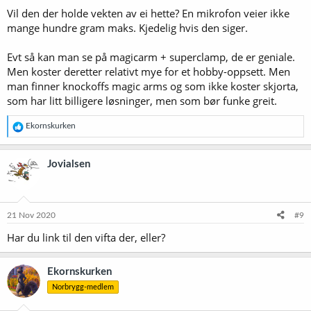
r
Vil den der holde vekten av ei hette? En mikrofon veier ikke
:
mange hundre gram maks. Kjedelig hvis den siger.
Evt så kan man se på magicarm + superclamp, de er geniale.
Men koster deretter relativt mye for et hobby-oppsett. Men
man finner knockoffs magic arms og som ikke koster skjorta,
som har litt billigere løsninger, men som bør funke greit.
R
Ekornskurken
e
a
k
Jovialsen
s
j
o
n
e
21 Nov 2020
#9
r
Har du link til den vifta der, eller?
:
Ekornskurken
Norbrygg-medlem