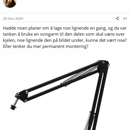
j
o
n
e
20 Nov 2020
#5
r
Hadde noen planer om å lage noe lignende en gang, og da var
:
tanken å bruke en svingarm til den delen som skal være over
kjelen, noe lignende den på bildet under, kunne det vært noe?
Eller tenker du mer permanent montering?