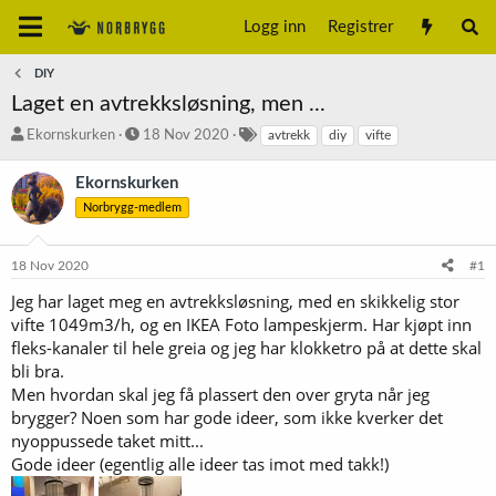
Logg inn
Registrer
DIY
Laget en avtrekksløsning, men ...
T
S
S
Ekornskurken
18 Nov 2020
avtrekk
diy
vifte
r
t
t
å
a
i
Ekornskurken
d
r
k
Norbrygg-medlem
s
t
k
t
d
o
a
a
r
18 Nov 2020
#1
r
t
d
t
o
Jeg har laget meg en avtrekksløsning, med en skikkelig stor
e
vifte 1049m3/h, og en IKEA Foto lampeskjerm. Har kjøpt inn
r
fleks-kanaler til hele greia og jeg har klokketro på at dette skal
bli bra.
Men hvordan skal jeg få plassert den over gryta når jeg
brygger? Noen som har gode ideer, som ikke kverker det
nyoppussede taket mitt...
Gode ideer (egentlig alle ideer tas imot med takk!)