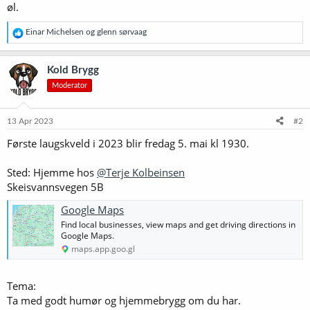
øl.
R
Einar Michelsen
og
glenn sørvaag
e
a
k
Kold Brygg
s
Moderator
j
o
n
e
13 Apr 2023
#2
r
Første laugskveld i 2023 blir fredag 5. mai kl 1930.
:
Sted: Hjemme hos
@Terje Kolbeinsen
Skeisvannsvegen 5B
Google Maps
Find local businesses, view maps and get driving directions in
Google Maps.
maps.app.goo.gl
Tema:
Ta med godt humør og hjemmebrygg om du har.