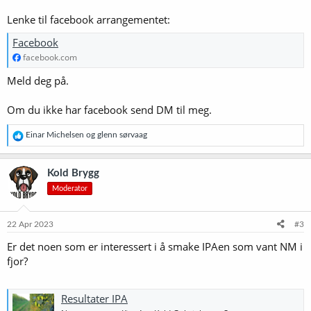
Lenke til facebook arrangementet:
Facebook
facebook.com
Meld deg på.
Om du ikke har facebook send DM til meg.
R
Einar Michelsen
og
glenn sørvaag
e
a
k
Kold Brygg
s
Moderator
j
o
n
e
22 Apr 2023
#3
r
Er det noen som er interessert i å smake IPAen som vant NM i
:
fjor?
Resultater IPA