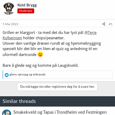
k
Kold Brygg
s
Moderator
j
o
n
e
5 Mai 2023
#5
r
Grillen er klargjort - ta med det du har lyst på!
@Terje
:
Kolbeinsen
holder chips/peanøtter.
Utover den vanlige drøsen rundt øl og hjemmebrygging
spesielt blir det blir en liten øl-quiz og anledning til en
uformell dartrunde
Bare å glede seg og komme på Laugskveld.
R
glenn sørvaag
og
erikraude
e
a
k
Du må logge inn eller registrere deg for å svare her.
s
j
o
Similar threads
n
e
r
Smakekveld og Tapas i Trondheim ved Festningen