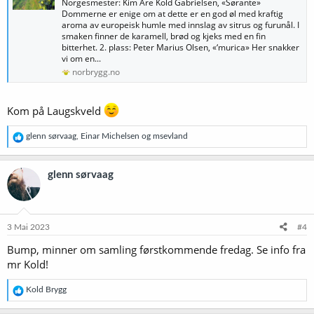
Norgesmester: Kim Are Kold Gabrielsen, «Sørante»
Dommerne er enige om at dette er en god øl med kraftig
aroma av europeisk humle med innslag av sitrus og furunål. I
smaken finner de karamell, brød og kjeks med en fin
bitterhet. 2. plass: Peter Marius Olsen, «‘murica» Her snakker
vi om en...
norbrygg.no
Kom på Laugskveld
R
glenn sørvaag
,
Einar Michelsen
og
msevland
e
a
k
glenn sørvaag
s
j
o
n
e
3 Mai 2023
#4
r
Bump, minner om samling førstkommende fredag. Se info fra
:
mr Kold!
R
Kold Brygg
e
a