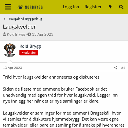
Logg inn
Registrer
Haugaland Bryggerlaug
Laugskvelder
T
S
Kold Brygg
13 Apr 2023
r
t
å
a
Kold Brygg
d
r
Moderator
s
t
t
d
a
a
13 Apr 2023
#1
r
t
t
o
Tråd hvor laugskvelder annonseres og diskuteres.
e
r
Siden de fleste medlemmene bruker Facebook er det
unødvendig med egen tråd for hver laugskveld. Legger inn
nye innlegg her når det er nye samlinger er klare.
Laugskvelder er samlinger for medlemmer i Brageskål, hvor
vi samles for å diskutere hjemmebrygg. Det kan være egne
temakvelder, eller bare en samling for å smake på hverandres