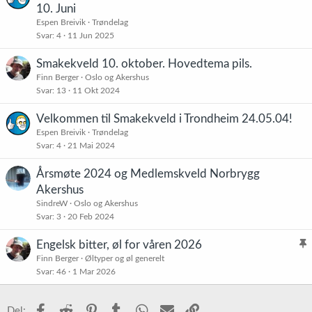
:
10. Juni
Espen Breivik
Trøndelag
Svar
4
11 Jun 2025
Smakekveld 10. oktober. Hovedtema pils.
Finn Berger
Oslo og Akershus
Svar
13
11 Okt 2024
Velkommen til Smakekveld i Trondheim 24.05.04!
Espen Breivik
Trøndelag
Svar
4
21 Mai 2024
Årsmøte 2024 og Medlemskveld Norbrygg
Akershus
SindreW
Oslo og Akershus
Svar
3
20 Feb 2024
Engelsk bitter, øl for våren 2026
l
Finn Berger
Øltyper og øl generelt
Svar
46
1 Mar 2026
i
s
t
Facebook
Reddit
Pinterest
Tumblr
WhatsApp
E-post
Link
Del: