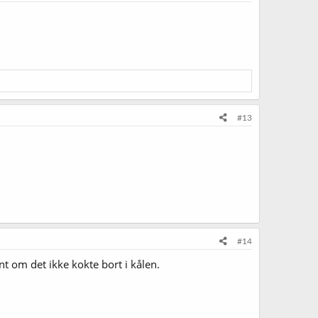
#13
#14
nt om det ikke kokte bort i kålen.