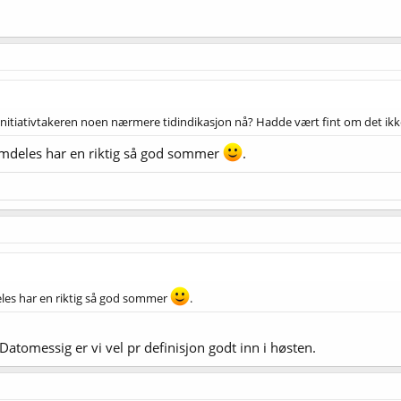
r initiativtakeren noen nærmere tidindikasjon nå? Hadde vært fint om det ikke
 fremdeles har en riktig så god sommer
.
mdeles har en riktig så god sommer
.
atomessig er vi vel pr definisjon godt inn i høsten.