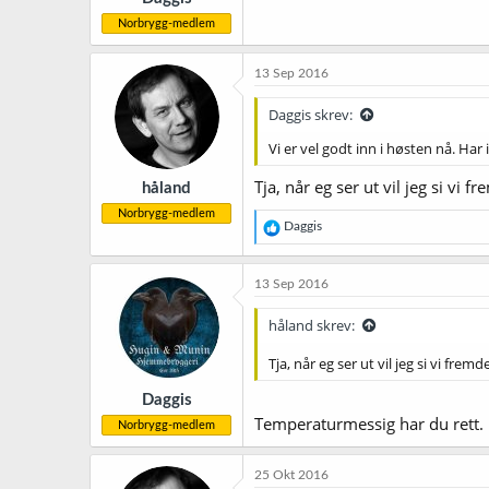
Norbrygg-medlem
13 Sep 2016
Daggis skrev:
Vi er vel godt inn i høsten nå. Ha
Tja, når eg ser ut vil jeg si vi
håland
Norbrygg-medlem
R
Daggis
e
a
k
13 Sep 2016
s
j
håland skrev:
o
n
Tja, når eg ser ut vil jeg si vi fre
e
r
Daggis
:
Temperaturmessig har du rett. D
Norbrygg-medlem
25 Okt 2016