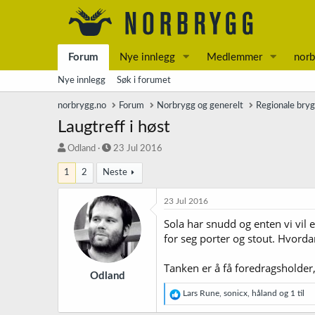
Forum
Nye innlegg
Medlemmer
norb
Nye innlegg
Søk i forumet
norbrygg.no
Forum
Norbrygg og generelt
Regionale bry
Laugtreff i høst
T
S
Odland
23 Jul 2016
r
t
1
2
Neste
å
a
d
r
s
t
23 Jul 2016
t
d
Sola har snudd og enten vi vil e
a
a
for seg porter og stout. Hvorda
r
t
t
o
e
Tanken er å få foredragsholder,
r
Odland
R
Lars Rune
,
sonicx
,
håland
og 1 til
e