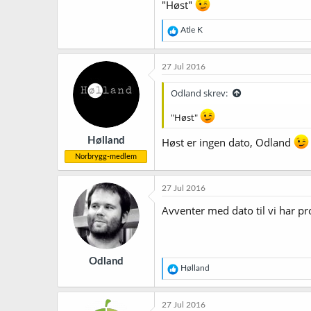
"Høst"
R
Atle K
e
a
k
27 Jul 2016
s
j
Odland skrev:
o
n
"Høst"
e
r
Hølland
Høst er ingen dato, Odland
:
Norbrygg-medlem
27 Jul 2016
Avventer med dato til vi har p
Odland
R
Hølland
e
a
k
27 Jul 2016