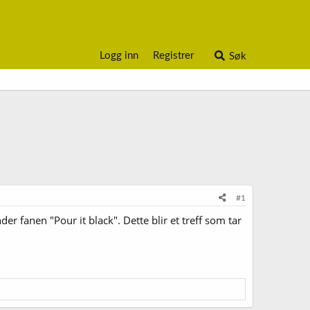
Logg inn
Registrer
Søk
#1
der fanen "Pour it black". Dette blir et treff som tar