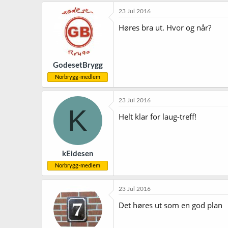
a
k
23 Jul 2016
s
j
Høres bra ut. Hvor og når?
o
n
e
r
GodesetBrygg
:
Norbrygg-medlem
23 Jul 2016
K
Helt klar for laug-treff!
kEidesen
Norbrygg-medlem
23 Jul 2016
Det høres ut som en god plan