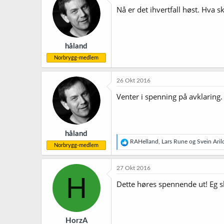
Nå er det ihvertfall høst. Hva s
håland
Norbrygg-medlem
26 Okt 2016
Venter i spenning på avklaring. 
håland
R
RAHelland
,
Lars Rune
og
Svein Aril
Norbrygg-medlem
e
a
k
27 Okt 2016
s
H
j
Dette høres spennende ut! Eg s
o
n
e
r
HorzA
: