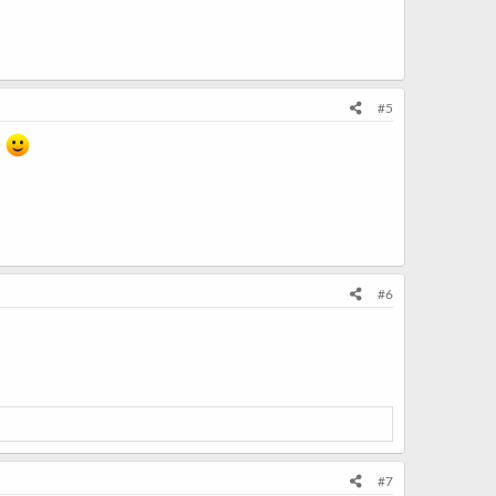
#5
.
#6
#7