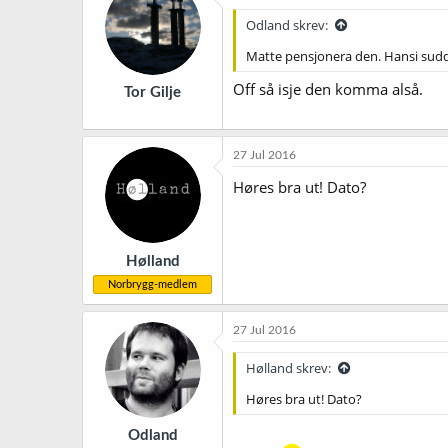
j
Odland skrev:
o
n
Matte pensjonera den. Hansi sudd
e
r
Off så isje den komma alså.
Tor Gilje
:
27 Jul 2016
Høres bra ut! Dato?
Hølland
Norbrygg-medlem
27 Jul 2016
Hølland skrev:
Høres bra ut! Dato?
Odland