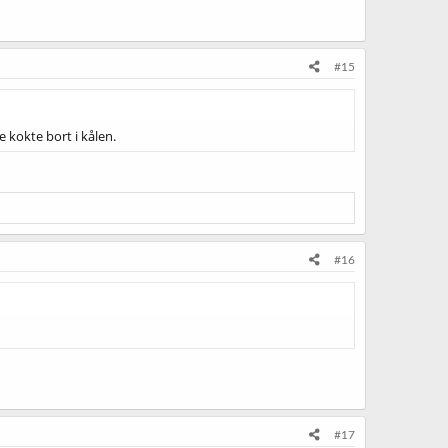
#15
 kokte bort i kålen.
#16
#17