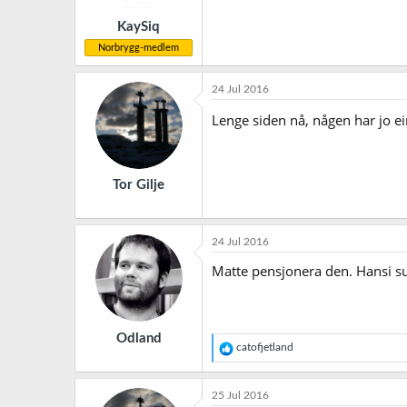
KaySiq
Norbrygg-medlem
24 Jul 2016
Lenge siden nå, någen har jo ei
Tor Gilje
24 Jul 2016
Matte pensjonera den. Hansi s
Odland
R
catofjetland
e
a
k
25 Jul 2016
s