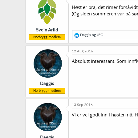
s
j
Høst er bra, det rimer forsåvidt
o
(Og siden sommeren var på sønda
n
e
r
Svein Arild
:
R
Daggis
og
JEG
Norbrygg-medlem
e
a
k
12 Aug 2016
s
j
Absolutt interessant. Som innfl
o
n
e
r
Daggis
:
Norbrygg-medlem
13 Sep 2016
Vi er vel godt inn i høsten nå.
Daggis