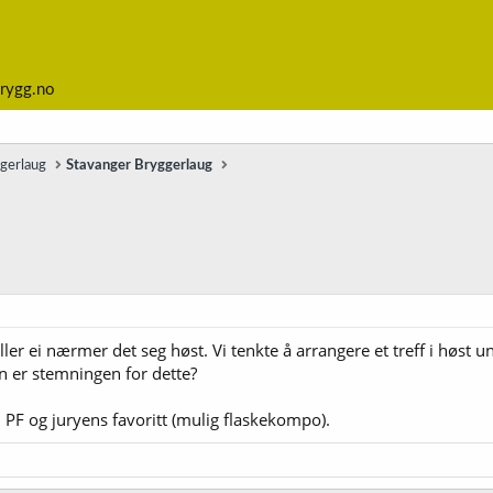
rygg.no
ggerlaug
Stavanger Bryggerlaug
ller ei nærmer det seg høst. Vi tenkte å arrangere et treff i høst un
n er stemningen for dette?
 PF og juryens favoritt (mulig flaskekompo).