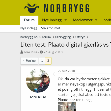
Forum
Nye innlegg
Medlemmer
norb
Nye innlegg
Søk i forumet
norbrygg.no
Forum
Ølbrygging
Utstyr
Liten test: Plaato digital gjærlås vs
T
S
Tore Riise
26 Aug 2018
r
t
Forrige
1
2
å
a
d
r
s
t
29 Aug 2018
t
d
Ok, da var hydrometer sjekket m
a
a
er mer nøyaktig i utgangspunkte
r
t
t
o
et poeng off i tillegg. Tilt ser
e
starten. Jeg skal absolutt test
r
Tore Riise
Plaato har tenkt seg...