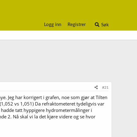
Logg inn
Registrer
Søk
#21
. Jeg har korrigert i grafen, noe som gjør at Tilten
 (1,052 vs 1,051) Da refraktometeret tydeligvis var
jeg hadde tatt hyppigere hydrometermålinger i
e 2. Nå skal vi la det kjøre videre og se hvor