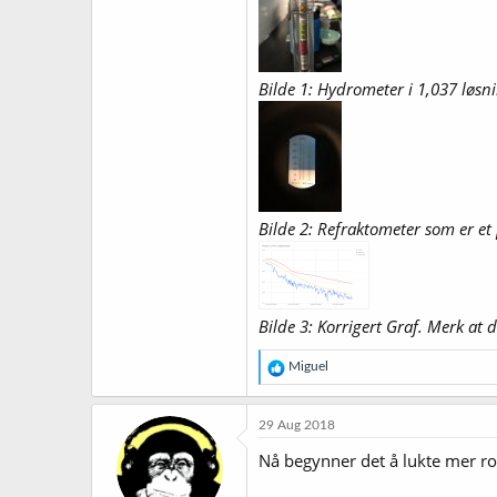
Bilde 1: Hydrometer i 1,037 løsn
Bilde 2: Refraktometer som er et
Bilde 3: Korrigert Graf. Merk at 
R
Miguel
e
a
k
29 Aug 2018
s
j
Nå begynner det å lukte mer roc
o
n