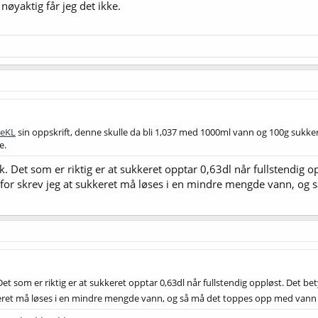
 nøyaktig får jeg det ikke.
eKL
sin oppskrift, denne skulle da bli 1,037 med 1000ml vann og 100g sukker
e.
ik. Det som er riktig er at sukkeret opptar 0,63dl når fullstendig o
rfor skrev jeg at sukkeret må løses i en mindre mengde vann, og s
 Det som er riktig er at sukkeret opptar 0,63dl når fullstendig oppløst. Det bet
keret må løses i en mindre mengde vann, og så må det toppes opp med vann ti