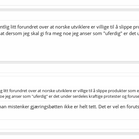
ntlig litt forundret over at norske utviklere er villige til å slippe
k at dersom jeg skal gi fra meg noe jeg anser som "uferdig" er det 
ig litt forundret over at norske utviklere er villige til å slippe produkter som
noe jeg anser som "uferdig" er det under serdeles kraftige protester og forusett
han mistenker gjæringsbøtten ikke er helt tett. Det er vel en forut