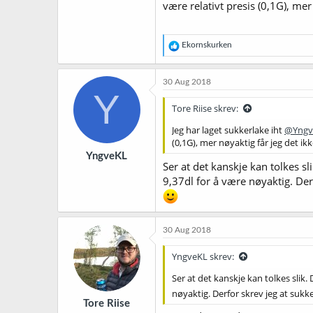
være relativt presis (0,1G), mer
R
Ekornskurken
e
a
k
30 Aug 2018
s
Y
j
Tore Riise skrev:
o
n
Jeg har laget sukkerlake iht
@Yngv
e
(0,1G), mer nøyaktig får jeg det ikk
r
YngveKL
:
Ser at det kanskje kan tolkes sl
9,37dl for å være nøyaktig. De
30 Aug 2018
YngveKL skrev:
Ser at det kanskje kan tolkes slik.
nøyaktig. Derfor skrev jeg at suk
Tore Riise