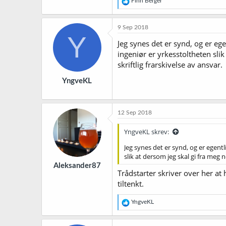
R
Finn Berger
e
a
k
9 Sep 2018
s
Y
j
Jeg synes det er synd, og er ege
o
ingeniør er yrkesstoltheten sli
n
skriftlig frarskivelse av ansvar.
e
r
YngveKL
:
12 Sep 2018
YngveKL skrev:
Jeg synes det er synd, og er egentl
slik at dersom jeg skal gi fra meg 
Aleksander87
Trådstarter skriver over her at 
tiltenkt.
R
YngveKL
e
a
k