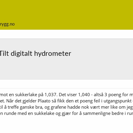
rygg.no
 Tilt digitalt hydrometer
ot en sukkerlake på 1,037. Det viser 1,040 - altså 3 poeng for mye
t. Når det gjelder Plaato så fikk den et poeng feil i utgangspunkt
 ut til å treffe ganske bra, og grafene hadde nok vært mer like om 
e en runde med en sukkelake og gjær for å sammenligne bedre i rund