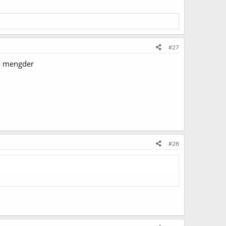
#27
må mengder
#28