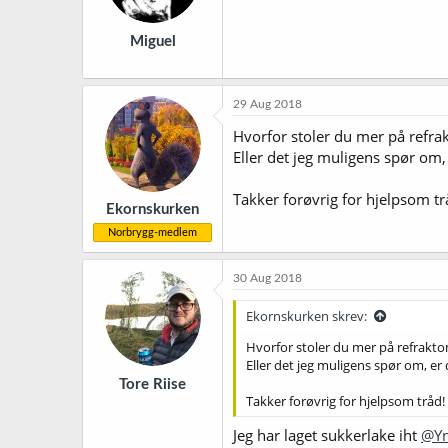
e
r
Miguel
:
29 Aug 2018
Hvorfor stoler du mer på refr
Eller det jeg muligens spør om,
Takker forøvrig for hjelpsom tr
Ekornskurken
Norbrygg-medlem
30 Aug 2018
Ekornskurken skrev:
Hvorfor stoler du mer på refrakt
Eller det jeg muligens spør om, er
Tore Riise
Takker forøvrig for hjelpsom tråd!
Jeg har laget sukkerlake iht
@Yn