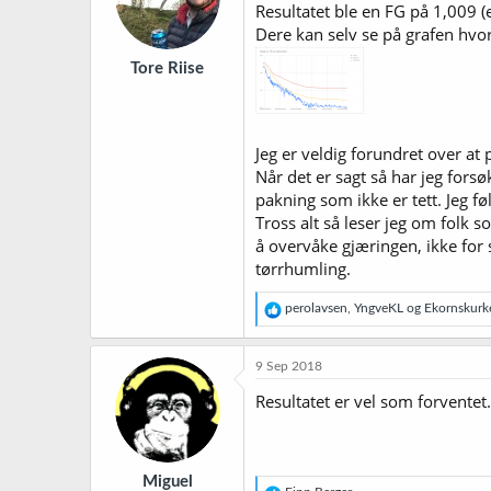
Resultatet ble en FG på 1,009 (
n
Dere kan selv se på grafen hvo
e
r
Tore Riise
:
Jeg er veldig forundret over at 
Når det er sagt så har jeg fors
pakning som ikke er tett. Jeg føl
Tross alt så leser jeg om folk s
å overvåke gjæringen, ikke for 
tørrhumling.
R
perolavsen
,
YngveKL
og
Ekornskurk
e
a
k
9 Sep 2018
s
j
Resultatet er vel som forvente
o
n
e
r
Miguel
: