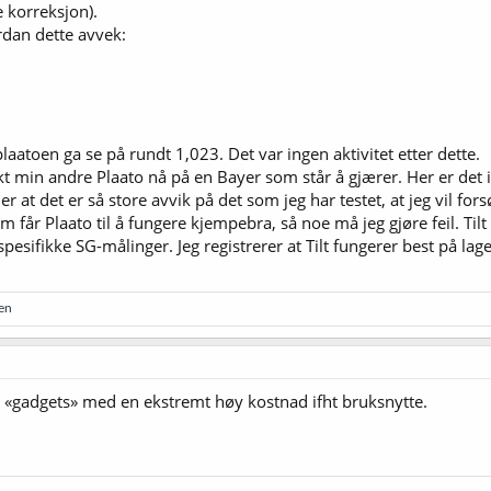
e korreksjon).
rdan dette avvek:
plaatoen ga se på rundt 1,023. Det var ingen aktivitet etter dette.
økt min andre Plaato nå på en Bayer som står å gjærer. Her er det 
er at det er så store avvik på det som jeg har testet, at jeg vil for
om får Plaato til å fungere kjempebra, så noe må jeg gjøre feil. Tilt
spesifikke SG-målinger. Jeg registrerer at Tilt fungerer best på la
en
t. «gadgets» med en ekstremt høy kostnad ifht bruksnytte.