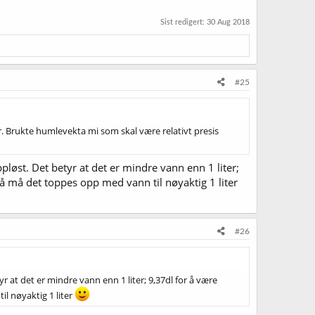
Sist redigert:
30 Aug 2018
#25
. Brukte humlevekta mi som skal være relativt presis
ppløst. Det betyr at det er mindre vann enn 1 liter;
å må det toppes opp med vann til nøyaktig 1 liter
#26
yr at det er mindre vann enn 1 liter; 9,37dl for å være
l nøyaktig 1 liter