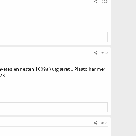
#29
#30
 hveteølen nesten 100%(!) utgjæret... Plaato har mer
023.
#31