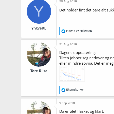
30 Aug 2018
Y
Det holder fint det bare alt suk
YngveKL
R
Hogne W Helgesen
e
a
k
31 Aug 2018
s
j
Dagens oppdatering:
o
Tilten jobber seg nedover og ne
n
eller mindre sovna. Det er meget
e
r
Tore Riise
:
R
Ekornskurken
e
a
k
9 Sep 2018
s
j
Da er ølet flasket og klart.
o