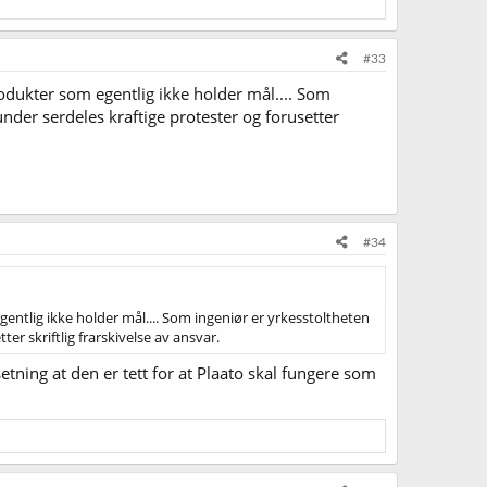
#33
 produkter som egentlig ikke holder mål.... Som
under serdeles kraftige protester og forusetter
#34
 egentlig ikke holder mål.... Som ingeniør er yrkesstoltheten
er skriftlig frarskivelse av ansvar.
setning at den er tett for at Plaato skal fungere som