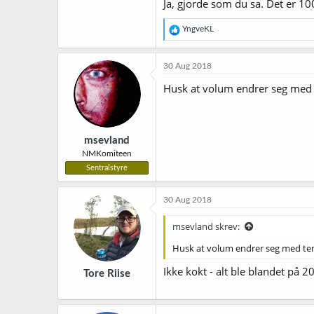
Ja, gjorde som du sa. Det er 1
R
YngveKL
e
a
k
30 Aug 2018
s
j
Husk at volum endrer seg med t
o
n
e
r
msevland
:
NMKomiteen
Sentralstyre
30 Aug 2018
msevland skrev:
Husk at volum endrer seg med tem
Ikke kokt - alt ble blandet på 2
Tore Riise