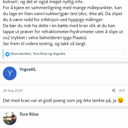
boksen', og det er også meget nyttig info.
For å kjøre en sammenligning med mange målepunkter, kan
du lage en liten vann/sukker/gjær test (dvs. ikke øl). Da sliper
du å være redd for infeksjon ved hyppige målinger.
Da bør du nok ha dette i en bøtte med kran slik at du kan
tappe ut prøver for refraktometer/hydrometer uten å slipe ut
co2 trykket i selve beholderen (pga Plaato).
Ser frem til videre testing, og takk så langt.
R
Ekornskurken
,
Tore Riise
og
YngveKL
e
a
k
YngveKL
Y
s
j
o
n
e
28 Aug 2018
#19
r
:
Det med kran var et godt poeng som jeg ikke tenkte på, ja
Tore Riise