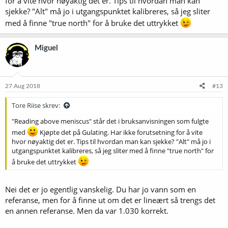
for å vite hvor nøyaktig det er. Tips til hvordan man kan
sjekke? "Alt" må jo i utgangspunktet kalibreres, så jeg sliter
med å finne "true north" for å bruke det uttrykket
Miguel
27 Aug 2018
#13
Tore Riise skrev:
"Reading above meniscus" står det i bruksanvisningen som fulgte
med
Kjøpte det på Gulating. Har ikke forutsetning for å vite
hvor nøyaktig det er. Tips til hvordan man kan sjekke? "Alt" må jo i
utgangspunktet kalibreres, så jeg sliter med å finne "true north" for
å bruke det uttrykket
Nei det er jo egentlig vanskelig. Du har jo vann som en
referanse, men for å finne ut om det er lineært så trengs det
en annen referanse. Men da var 1.030 korrekt.