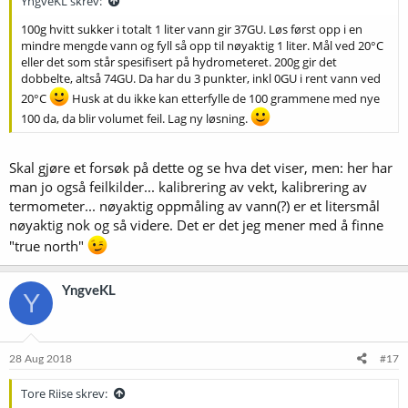
YngveKL skrev:
100g hvitt sukker i totalt 1 liter vann gir 37GU. Løs først opp i en
mindre mengde vann og fyll så opp til nøyaktig 1 liter. Mål ved 20°C
eller det som står spesifisert på hydrometeret. 200g gir det
dobbelte, altså 74GU. Da har du 3 punkter, inkl 0GU i rent vann ved
20°C
Husk at du ikke kan etterfylle de 100 grammene med nye
100 da, da blir volumet feil. Lag ny løsning.
Skal gjøre et forsøk på dette og se hva det viser, men: her har
man jo også feilkilder... kalibrering av vekt, kalibrering av
termometer... nøyaktig oppmåling av vann(?) er et litersmål
nøyaktig nok og så videre. Det er det jeg mener med å finne
"true north"
YngveKL
Y
28 Aug 2018
#17
Tore Riise skrev: