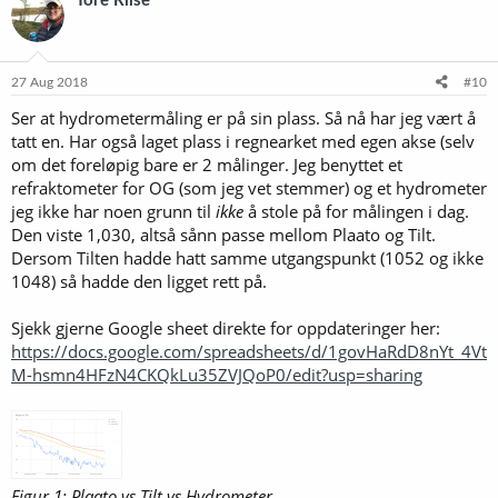
Tore Riise
s
j
o
n
e
27 Aug 2018
#10
r
Ser at hydrometermåling er på sin plass. Så nå har jeg vært å
:
tatt en. Har også laget plass i regnearket med egen akse (selv
om det foreløpig bare er 2 målinger. Jeg benyttet et
refraktometer for OG (som jeg vet stemmer) og et hydrometer
jeg ikke har noen grunn til
ikke
å stole på for målingen i dag.
Den viste 1,030, altså sånn passe mellom Plaato og Tilt.
Dersom Tilten hadde hatt samme utgangspunkt (1052 og ikke
1048) så hadde den ligget rett på.
Sjekk gjerne Google sheet direkte for oppdateringer her:
https://docs.google.com/spreadsheets/d/1govHaRdD8nYt_4Vt
M-hsmn4HFzN4CKQkLu35ZVJQoP0/edit?usp=sharing
Figur 1: Plaato vs Tilt vs Hydrometer