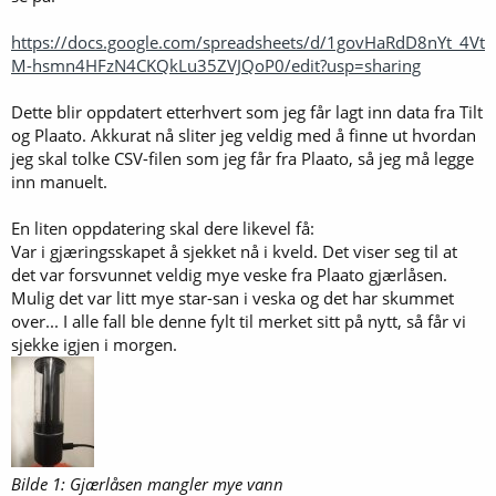
https://docs.google.com/spreadsheets/d/1govHaRdD8nYt_4Vt
M-hsmn4HFzN4CKQkLu35ZVJQoP0/edit?usp=sharing
Dette blir oppdatert etterhvert som jeg får lagt inn data fra Tilt
og Plaato. Akkurat nå sliter jeg veldig med å finne ut hvordan
jeg skal tolke CSV-filen som jeg får fra Plaato, så jeg må legge
inn manuelt.
En liten oppdatering skal dere likevel få:
Var i gjæringsskapet å sjekket nå i kveld. Det viser seg til at
det var forsvunnet veldig mye veske fra Plaato gjærlåsen.
Mulig det var litt mye star-san i veska og det har skummet
over... I alle fall ble denne fylt til merket sitt på nytt, så får vi
sjekke igjen i morgen.
Bilde 1: Gjærlåsen mangler mye vann