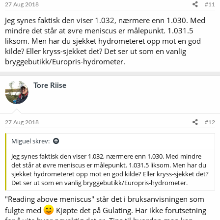
e
27 Aug 2018
#11
r
Jeg synes faktisk den viser 1.032, nærmere enn 1.030. Med
:
mindre det står at øvre meniscus er målepunkt. 1.031.5
liksom. Men har du sjekket hydrometeret opp mot en god
kilde? Eller kryss-sjekket det? Det ser ut som en vanlig
bryggebutikk/Europris-hydrometer.
Tore Riise
27 Aug 2018
#12
Miguel skrev:
Jeg synes faktisk den viser 1.032, nærmere enn 1.030. Med mindre
det står at øvre meniscus er målepunkt. 1.031.5 liksom. Men har du
sjekket hydrometeret opp mot en god kilde? Eller kryss-sjekket det?
Det ser ut som en vanlig bryggebutikk/Europris-hydrometer.
"Reading above meniscus" står det i bruksanvisningen som
fulgte med
Kjøpte det på Gulating. Har ikke forutsetning