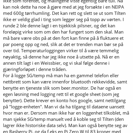
ikke som forentet, og målingene viste egentlig bare tull. Nå
kan nok dette ha noe å gjøre med at jeg forsøkte i en NEIPA
med 600g tørrhumling. Det kan rett og slett se ut som Tilten
ikke er veldig glad i ting som legger seg på topp av vørten. I
runde 2 ble denne lagt i en tsjekkisk pilsner, og det kan
foreløpig virke som om den har fungert som den skal. Man
må bare være obs på at den fort kan finne på å fluktuere et
par poeng opp og ned, slik at det er trenden man bør se på
over tid. Temperaturloggingen virker til å være temmelig
nøyaktig, så denne har jeg ikke noe å utsette på. Nå er en
annen tilt lagt i en Weissbier, og vi skal følge denne i
gjæringforløpet i denne tråden.
For å logge SG/temp må man ha en gammel telefon eller
nettbrett som kan være innenfor bluetooth rekkevidde, samt
benytte en tjeneste slik som beer.monitor. De har også en
egen løsning med logging rett til et google sheet (som jeg
benytter). Dette krever en konto hos google, samt nettilgang
på "logge-enheten". Man vi da ha tilgang til dataene uansett
hvor man er. Dersom man ikke har en loggenhet tilkoblet, må
man sjekke SG/temp manuelt ved å koble seg til Tilten (den
lagrer ikke historiske data selv). Man kan også benytte seg av
en Rasberry Pi, og da f.eks en Pi Zero W til 83 kroner med