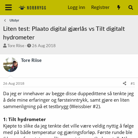
Logg inn
Registrer
Utstyr
Liten test: Plaato digital gjærlås vs Tilt digitalt
hydrometer
T
S
Tore Riise
26 Aug 2018
r
t
å
a
Tore Riise
d
r
s
t
t
d
a
a
26 Aug 2018
#1
r
t
t
o
Da jeg er innehaver av begge disse duppedittene så tenkte jeg
e
å dele mine erfaringer og førsteinntrykk, samt gjøre en liten
r
sammenligning på et testbrygg (Weissbier #2).
1: Tilt hydrometer
Kjøpte to slike da jeg tenkte det ville være veldig nyttig å følge
med på både temperatur og gjæringsforløp. Første runde ble