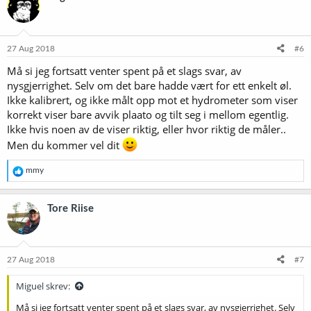
s
j
o
n
e
27 Aug 2018
#6
r
Må si jeg fortsatt venter spent på et slags svar, av
:
nysgjerrighet. Selv om det bare hadde vært for ett enkelt øl.
Ikke kalibrert, og ikke målt opp mot et hydrometer som viser
korrekt viser bare avvik plaato og tilt seg i mellom egentlig.
Ikke hvis noen av de viser riktig, eller hvor riktig de måler..
Men du kommer vel dit
R
mmy
e
a
k
Tore Riise
s
j
o
n
e
27 Aug 2018
#7
r
:
Miguel skrev:
Må si jeg fortsatt venter spent på et slags svar, av nysgjerrighet. Selv