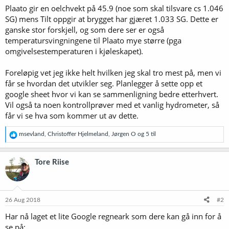
Plaato gir en oelchvekt på 45.9 (noe som skal tilsvare cs 1.046
SG) mens Tilt oppgir at brygget har gjæret 1.033 SG. Dette er
ganske stor forskjell, og som dere ser er også
temperatursvingningene til Plaato mye større (pga
omgivelsestemperaturen i kjøleskapet).
Foreløpig vet jeg ikke helt hvilken jeg skal tro mest på, men vi
får se hvordan det utvikler seg. Planlegger å sette opp et
google sheet hvor vi kan se sammenligning bedre etterhvert.
Vil også ta noen kontrollprøver med et vanlig hydrometer, så
får vi se hva som kommer ut av dette.
R
msevland
,
Christoffer Hjelmeland
,
Jørgen O
og 5 til
e
a
k
Tore Riise
s
j
o
n
e
26 Aug 2018
#2
r
Har nå laget et lite Google regneark som dere kan gå inn for å
:
se på: