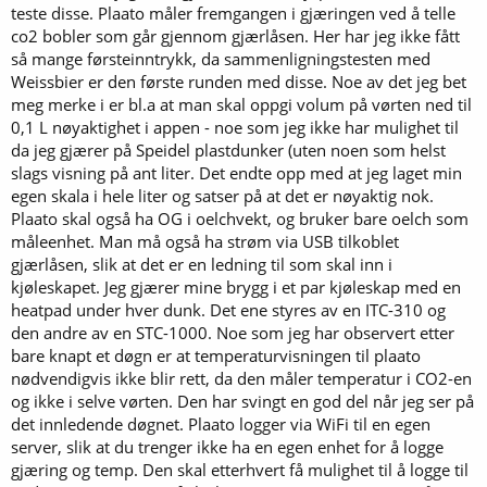
teste disse. Plaato måler fremgangen i gjæringen ved å telle
co2 bobler som går gjennom gjærlåsen. Her har jeg ikke fått
så mange førsteinntrykk, da sammenligningstesten med
Weissbier er den første runden med disse. Noe av det jeg bet
meg merke i er bl.a at man skal oppgi volum på vørten ned til
0,1 L nøyaktighet i appen - noe som jeg ikke har mulighet til
da jeg gjærer på Speidel plastdunker (uten noen som helst
slags visning på ant liter. Det endte opp med at jeg laget min
egen skala i hele liter og satser på at det er nøyaktig nok.
Plaato skal også ha OG i oelchvekt, og bruker bare oelch som
måleenhet. Man må også ha strøm via USB tilkoblet
gjærlåsen, slik at det er en ledning til som skal inn i
kjøleskapet. Jeg gjærer mine brygg i et par kjøleskap med en
heatpad under hver dunk. Det ene styres av en ITC-310 og
den andre av en STC-1000. Noe som jeg har observert etter
bare knapt et døgn er at temperaturvisningen til plaato
nødvendigvis ikke blir rett, da den måler temperatur i CO2-en
og ikke i selve vørten. Den har svingt en god del når jeg ser på
det innledende døgnet. Plaato logger via WiFi til en egen
server, slik at du trenger ikke ha en egen enhet for å logge
gjæring og temp. Den skal etterhvert få mulighet til å logge til