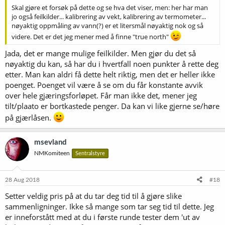
Skal gjøre et forsøk på dette og se hva det viser, men: her har man
jo også feilkilder... kalibrering av vekt, kalibrering av termometer...
nøyaktig oppmåling av vann(?) er et litersmål nøyaktig nok og så
videre. Det er det jeg mener med å finne "true north"
Jada, det er mange mulige feilkilder. Men gjør du det så
nøyaktig du kan, så har du i hvertfall noen punkter å rette deg
etter. Man kan aldri få dette helt riktig, men det er heller ikke
poenget. Poenget vil være å se om du får konstante avvik
over hele gjæringsforløpet. Får man ikke det, mener jeg
tilt/plaato er bortkastede penger. Da kan vi like gjerne se/høre
på gjærlåsen.
msevland
NMKomiteen
Sentralstyre
28 Aug 2018
#18
Setter veldig pris på at du tar deg tid til å gjøre slike
sammenligninger. Ikke så mange som tar seg tid til dette. Jeg
er inneforstått med at du i første runde tester dem 'ut av