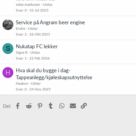
vidar.markusen
Utstyr
Svar
0
31 Jul 2025
Service på Angram beer engine
Endre
Utstyr
Svar
2
26 Okt 2025
Nukatap FC lekker
S
Sigve R
Utstyr
Svar
1
22 Feb 2026
Hva skal du bygge i dag-
H
Tappeanlegg/kjøleskapsutnyttelse
Haakon
Utstyr
Svar
0
24 Nov 2025
Facebook
Reddit
Pinterest
Tumblr
WhatsApp
E-post
Link
Del: