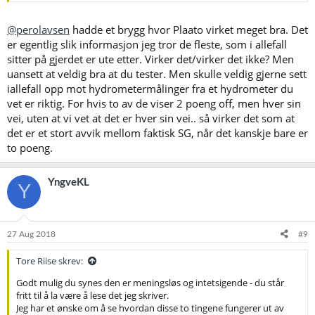
@perolavsen
hadde et brygg hvor Plaato virket meget bra. Det
er egentlig slik informasjon jeg tror de fleste, som i allefall
sitter på gjerdet er ute etter. Virker det/virker det ikke? Men
uansett at veldig bra at du tester. Men skulle veldig gjerne sett
iallefall opp mot hydrometermålinger fra et hydrometer du
vet er riktig. For hvis to av de viser 2 poeng off, men hver sin
vei, uten at vi vet at det er hver sin vei.. så virker det som at
det er et stort avvik mellom faktisk SG, når det kanskje bare er
to poeng.
YngveKL
Y
27 Aug 2018
#9
Tore Riise skrev:
Godt mulig du synes den er meningsløs og intetsigende - du står
fritt til å la være å lese det jeg skriver.
Jeg har et ønske om å se hvordan disse to tingene fungerer ut av