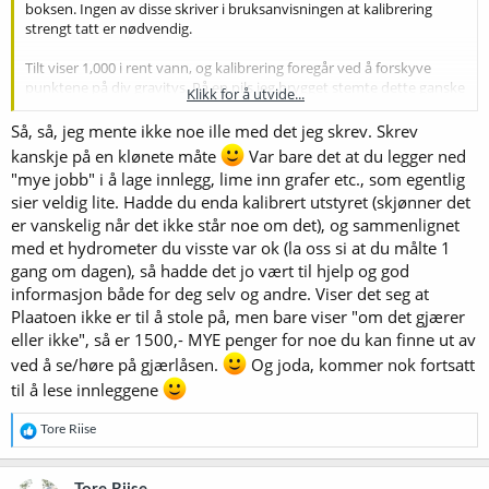
boksen. Ingen av disse skriver i bruksanvisningen at kalibrering
strengt tatt er nødvendig.
Tilt viser 1,000 i rent vann, og kalibrering foregår ved å forskyve
punktene på div gravitys. På en pils jeg brygget stemte dette ganske
Klikk for å utvide...
bra. Plaato har jeg enda ikke funnet ut hvordan jeg skal kalibrere,
den har noe "learning mode" som ikke står beskrevet noen plass (ei
Så, så, jeg mente ikke noe ille med det jeg skrev. Skrev
i den 1 sider lange manualen deres).
kanskje på en klønete måte
Var bare det at du legger ned
"mye jobb" i å lage innlegg, lime inn grafer etc., som egentlig
sier veldig lite. Hadde du enda kalibrert utstyret (skjønner det
er vanskelig når det ikke står noe om det), og sammenlignet
med et hydrometer du visste var ok (la oss si at du målte 1
gang om dagen), så hadde det jo vært til hjelp og god
informasjon både for deg selv og andre. Viser det seg at
Plaatoen ikke er til å stole på, men bare viser "om det gjærer
eller ikke", så er 1500,- MYE penger for noe du kan finne ut av
ved å se/høre på gjærlåsen.
Og joda, kommer nok fortsatt
til å lese innleggene
R
Tore Riise
e
a
k