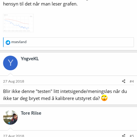
hensyn til det når man leser grafen.
R
msevland
e
a
k
YngveKL
Y
s
j
o
n
e
27 Aug 2018
#4
r
Blir ikke denne "testen" litt intetsigende/meningsløs når du
:
ikke tar deg bryet med å kalibrere utstyret da?
Tore Riise
27 Aug 2018
#5