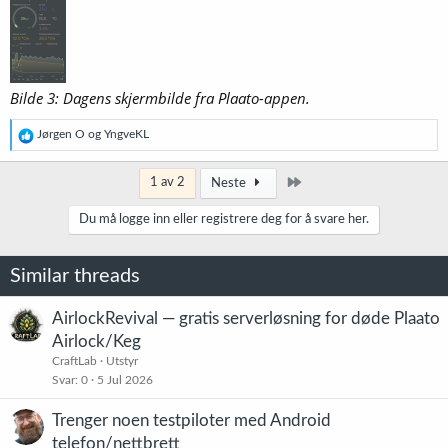
Bilde 3: Dagens skjermbilde fra Plaato-appen.
R
Jørgen O
og
YngveKL
e
a
k
Siste
1 av 2
Neste
s
j
Du må logge inn eller registrere deg for å svare her.
o
n
e
Similar threads
r
:
AirlockRevival — gratis serverløsning for døde Plaato
Airlock/Keg
CraftLab
Utstyr
Svar
0
5 Jul 2026
Trenger noen testpiloter med Android
telefon/nettbrett