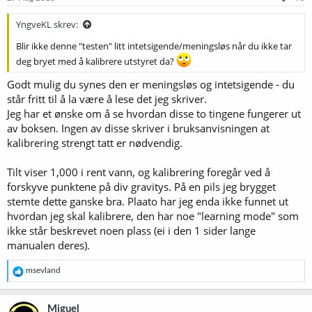
YngveKL skrev:
Blir ikke denne "testen" litt intetsigende/meningsløs når du ikke tar
deg bryet med å kalibrere utstyret da?
Godt mulig du synes den er meningsløs og intetsigende - du
står fritt til å la være å lese det jeg skriver.
Jeg har et ønske om å se hvordan disse to tingene fungerer ut
av boksen. Ingen av disse skriver i bruksanvisningen at
kalibrering strengt tatt er nødvendig.
Tilt viser 1,000 i rent vann, og kalibrering foregår ved å
forskyve punktene på div gravitys. På en pils jeg brygget
stemte dette ganske bra. Plaato har jeg enda ikke funnet ut
hvordan jeg skal kalibrere, den har noe "learning mode" som
ikke står beskrevet noen plass (ei i den 1 sider lange
manualen deres).
R
msevland
e
a
k
Miguel