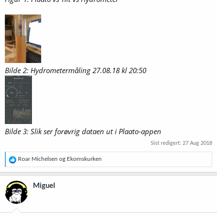
Bilde 2: Hydrometermåling 27.08.18 kl 20:50
Bilde 3: Slik ser forøvrig dataen ut i Plaato-appen
Sist redigert:
27 Aug 2018
R
Roar Michelsen
og
Ekornskurken
e
a
k
Miguel
s
j
o
n