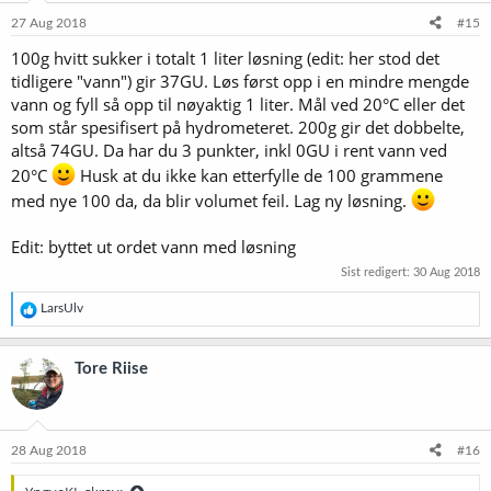
27 Aug 2018
#15
100g hvitt sukker i totalt 1 liter løsning (edit: her stod det
tidligere "vann") gir 37GU. Løs først opp i en mindre mengde
vann og fyll så opp til nøyaktig 1 liter. Mål ved 20°C eller det
som står spesifisert på hydrometeret. 200g gir det dobbelte,
altså 74GU. Da har du 3 punkter, inkl 0GU i rent vann ved
20°C
Husk at du ikke kan etterfylle de 100 grammene
med nye 100 da, da blir volumet feil. Lag ny løsning.
Edit: byttet ut ordet vann med løsning
Sist redigert:
30 Aug 2018
R
LarsUlv
e
a
k
Tore Riise
s
j
o
n
e
28 Aug 2018
#16
r
: