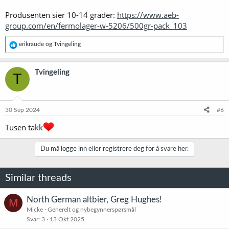
Produsenten sier 10-14 grader:
https://www.aeb-
group.com/en/fermolager-w-5206/500gr-pack_103
R
erikraude
og
Tvingeling
e
a
k
Tvingeling
T
s
j
o
n
e
30 Sep 2024
#6
r
:
Tusen takk
Du må logge inn eller registrere deg for å svare her.
Similar threads
North German altbier, Greg Hughes!
M
Micke
Generelt og nybegynnerspørsmål
Svar
3
13 Okt 2025