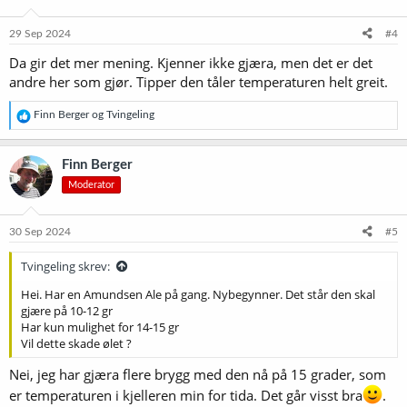
29 Sep 2024
#4
Da gir det mer mening. Kjenner ikke gjæra, men det er det
andre her som gjør. Tipper den tåler temperaturen helt greit.
R
Finn Berger
og
Tvingeling
e
a
k
Finn Berger
s
Moderator
j
o
n
e
30 Sep 2024
#5
r
:
Tvingeling skrev:
Hei. Har en Amundsen Ale på gang. Nybegynner. Det står den skal
gjære på 10-12 gr
Har kun mulighet for 14-15 gr
Vil dette skade ølet ?
Nei, jeg har gjæra flere brygg med den nå på 15 grader, som
er temperaturen i kjelleren min for tida. Det går visst bra
.