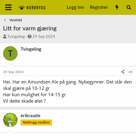
Logg inn
Registrer
Vestfold
Litt for varm gjæring
T
S
Tvingeling
29 Sep 2024
r
t
å
a
Tvingeling
T
d
r
s
t
t
d
a
a
29 Sep 2024
#1
r
t
t
o
Hei. Har en Amundsen Ale på gang. Nybegynner. Det står den
e
skal gjære på 10-12 gr
r
Har kun mulighet for 14-15 gr
Vil dette skade ølet ?
erikraude
Norbrygg-medlem