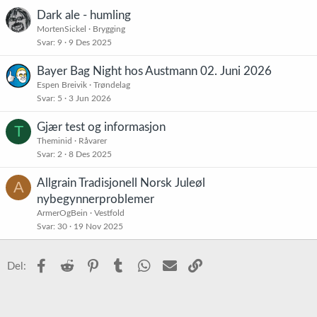
Dark ale - humling
MortenSickel
Brygging
Svar
9
9 Des 2025
Bayer Bag Night hos Austmann 02. Juni 2026
Espen Breivik
Trøndelag
Svar
5
3 Jun 2026
Gjær test og informasjon
T
Theminid
Råvarer
Svar
2
8 Des 2025
Allgrain Tradisjonell Norsk Juleøl
A
nybegynnerproblemer
ArmerOgBein
Vestfold
Svar
30
19 Nov 2025
Facebook
Reddit
Pinterest
Tumblr
WhatsApp
E-post
Link
Del: