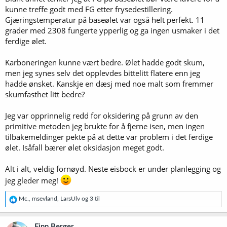
kunne treffe godt med FG etter frysedestillering.
Gjæringstemperatur på baseølet var også helt perfekt. 11
grader med 2308 fungerte ypperlig og ga ingen usmaker i det
ferdige ølet.
Karboneringen kunne vært bedre. Ølet hadde godt skum,
men jeg synes selv det opplevdes bittelitt flatere enn jeg
hadde ønsket. Kanskje en dæsj med noe malt som fremmer
skumfasthet litt bedre?
Jeg var opprinnelig redd for oksidering på grunn av den
primitive metoden jeg brukte for å fjerne isen, men ingen
tilbakemeldinger pekte på at dette var problem i det ferdige
ølet. Isåfall bærer ølet oksidasjon meget godt.
Alt i alt, veldig fornøyd. Neste eisbock er under planlegging og
jeg gleder meg!
R
Mc.
,
msevland
,
LarsUlv
og 3 til
e
a
k
Finn Berger