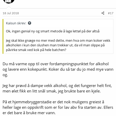
18 Jul 2018
#17
Kaisun skrev:
Ok, ingen genial ny og smart metode å lage lettøl på der altså
Jeg skal ikke gnæge no mer med dette, men hva om man koker vekk
alkoholen i kun den slushen man trekker ut, da vil man slippe på
påvirke smak ved kok på hele batchen?
Du må varme opp til over fordampningspunktet for alkohol
og lavere enn kokepunkt. Koker du så tar du jo med mye vann
og.
Jeg har prøvd å dampe vekk alkohol, og det fungerer helt fint,
men ølet fikk en litt snål smak, jeg brukte bare en kjele.
På et hjemmebryggerstadie er det nok muligens greiest å
heller lage en oppskrift som er for lav abv fra starten av. Ellers
er det bare å bruke mer vann.