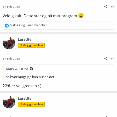
n
e
17 Feb 2018
#3
r
:
Veldig kult. Dette står og på mitt program
R
Mats Ø.
og
Einar Michelsen
e
a
k
LarsUlv
s
Norbrygg-medlem
j
o
n
e
17 Feb 2018
#4
r
:
Mats Ø. skrev:
se hvor langt jeg kan pushe det
22% er vel grensen ;-)
LarsUlv
Norbrygg-medlem