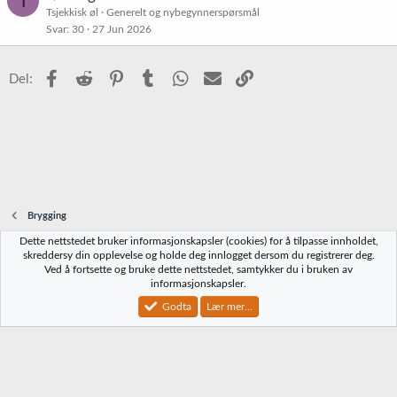
T
Tsjekkisk øl
Generelt og nybegynnerspørsmål
Svar
30
27 Jun 2026
Facebook
Reddit
Pinterest
Tumblr
WhatsApp
E-post
Link
Del:
Brygging
Dette nettstedet bruker informasjonskapsler (cookies) for å tilpasse innholdet,
Norbrygg-default
skreddersy din opplevelse og holde deg innlogget dersom du registrerer deg.
Ved å fortsette og bruke dette nettstedet, samtykker du i bruken av
Kontakt oss
Vilkår og regler
Personvernregler
Hjelp
Hjem
R
informasjonskapsler.
S
S
Godta
Lær mer...
®
Community platform by XenForo
© 2010-2023 XenForo Ltd.