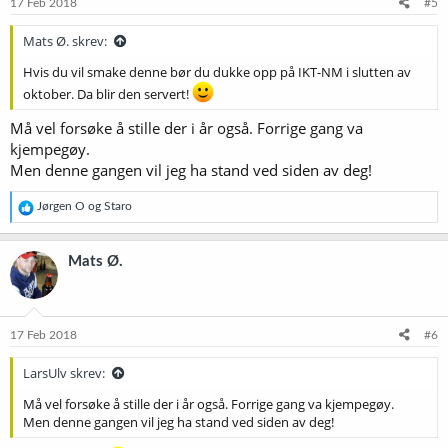
17 Feb 2018
#5
Mats Ø. skrev:
Hvis du vil smake denne bør du dukke opp på IKT-NM i slutten av
oktober. Da blir den servert!
Må vel forsøke å stille der i år også. Forrige gang va
kjempegøy.
Men denne gangen vil jeg ha stand ved siden av deg!
R
Jørgen O
og
Staro
e
a
k
Mats Ø.
s
j
o
n
e
17 Feb 2018
#6
r
:
LarsUlv skrev:
Må vel forsøke å stille der i år også. Forrige gang va kjempegøy.
Men denne gangen vil jeg ha stand ved siden av deg!