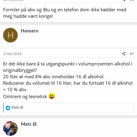
r
Formler på abv og IBu og en telefon dom ikke kødder med
:
meg hadde vært konge!
Hansern
H
1 Mai 2018
#9
Er det ikke bare å ta utgangspunkt i volumprosenten alkohol i
originalbrygget?
20 liter øl med 8% abv inneholder 16 dl alkohol.
Reduserer du volumet til 16 liter, har du fortsatt 16 dl alkohol
= 10 % abv.
Omtrent og teoretisk
.
R
Mats Ø.
e
a
k
Mats Ø.
s
j
o