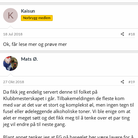
Kaisun
K
Norbrygg-medlem
18 Jul 2018
#18
Ok, får lese mer og prøve mer
Mats Ø.
27 Okt 2018
#19
Da fikk jeg endelig servert denne til folket på
Klubbmesterskapet i går. Tilbakemeldingen de fleste kom
med var at det var et stort og komplekst øl, men ingen tegn til
fusel eller ødeleggende alkoholiske toner. Vi ble enige om at
ølet er meget søtt og det fikk meg til å tenke over et par ting
jeg vil endre på til neste gang.
Blant annet tenker jeg at FG på baseølet bør være lavere for å