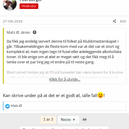
s
Moderator
j
o
n
e
27 Okt 2018
#20
r
:
Mats Ø. skrev:
Da fikk jeg endelig servert denne til folket på Klubbmesterskapet i
går. Tilbakemeldingen de fleste kom med var at det var et stort og
komplekst øl, men ingen tegn til fusel eller ødeleggende alkoholiske
toner. Vi ble enige om at ølet er meget søtt og det fikk meg til å
tenke over et par ting jeg vil endre på til neste gang.
Blant annet tenker jeg at FG på baseølet bør være lavere for å kunne
treffe godt med FG etter frysedestillering. Gjæringstemperatur på
Klikk for å utvide...
baseølet var også helt perfekt. 11 grader med 2308 fungerte ypperlig
og ga ingen usmaker i det ferdige ølet.
Kan skrive under på at det er et godt øl, ialle fall
!
Karboneringen kunne vært bedre. Ølet hadde godt skum, men jeg
synes selv det opplevdes bittelitt flatere enn jeg hadde ønsket.
R
Mats Ø.
Kanskje en dæsj med noe malt som fremmer skumfasthet litt
e
bedre?
a
k
Siste
1 av 3
Neste
Jeg var opprinnelig redd for oksidering på grunn av den primitive
s
j