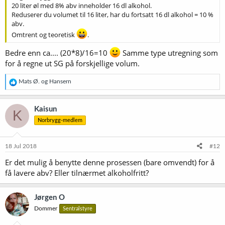
20 liter øl med 8% abv inneholder 16 dl alkohol.
Reduserer du volumet til 16 liter, har du fortsatt 16 dl alkohol = 10 %
abv.
Omtrent og teoretisk
.
Bedre enn ca.... (20*8)/16=10
Samme type utregning som
for å regne ut SG på forskjellige volum.
R
Mats Ø.
og
Hansern
e
a
k
Kaisun
K
s
Norbrygg-medlem
j
o
n
e
18 Jul 2018
#12
r
Er det mulig å benytte denne prosessen (bare omvendt) for å
:
få lavere abv? Eller tilnærmet alkoholfritt?
Jørgen O
Dommer
Sentralstyre