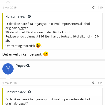
n
e
1 Mai 2018
#10
r
:
Hansern skrev:
Er det ikke bare å ta utgangspunkt i volumprosenten alkohol i
originalbrygget?
20 liter øl med 8% abv inneholder 16 dl alkohol.
Reduserer du volumet til 16 liter, har du fortsatt 16 dl alkohol = 10 %
abv.
Omtrent og teoretisk
.
Det er vel cirka noe sånt.
YngveKL
Y
1 Mai 2018
#11
Hansern skrev:
Er det ikke bare å ta utgangspunkt i volumprosenten alkohol i
originalbrygget?