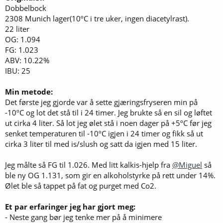
Dobbelbock
2308 Munich lager(10ºC i tre uker, ingen diacetylrast).
22 liter
OG: 1.094
FG: 1.023
ABV: 10.22%
IBU: 25
Min metode:
Det første jeg gjorde var å sette gjæringsfryseren min på
-10ºC og lot det stå til i 24 timer. Jeg brukte så en sil og løftet
ut cirka 4 liter. Så lot jeg ølet stå i noen dager på +5ºC før jeg
senket temperaturen til -10ºC igjen i 24 timer og fikk så ut
cirka 3 liter til med is/slush og satt da igjen med 15 liter.
Jeg målte så FG til 1.026. Med litt kalkis-hjelp fra
@Miguel
så
ble ny OG 1.131, som gir en alkoholstyrke på rett under 14%.
Ølet ble så tappet på fat og purget med Co2.
Et par erfaringer jeg har gjort meg:
- Neste gang bør jeg tenke mer på å minimere