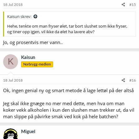
18 Jul 2018
#15
Kaisun skrev:
Hehe, tenkte om man fryser ølet, tar bort slushet som ikke fryser,
og tiner opp igjen, vil ikke da ølet ha lavere abv?
Jo, og prosentvis mer vann..
Kaisun
K
Norbrygg-medlem
18 Jul 2018
#16
Ok, ingen genial ny og smart metode å lage lettøl på der altså
Jeg skal ikke gnæge no mer med dette, men hva om man
koker vekk alkoholen i kun den slushen man trekker ut, da vil
man slippe på påvirke smak ved kok på hele batchen?
Miguel