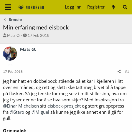
Logg inn
Registrer
Brygging
Min erfaring med eisbock
T
S
Mats Ø.
17 Feb 2018
r
t
å
a
Mats Ø.
d
r
s
t
t
d
a
a
17 Feb 2018
#1
r
t
t
o
Jeg har hatt en dobbelbock stående på et kar i kjelleren i litt
e
over en måned, og rett og slett ikke tatt meg bryet til å tappe
r
på flasker. Så jeg tenkte for meg selv i mitt stille sinn, hva om
jeg fryser denne for å se hva som skjer? Med inspirasjon fra
@Einar Michelsen
sitt
eisbock-prosjekt
og stort gruppepress
fra
@Staro
og
@Miguel
så kunne jeg ikke annet enn å gå for
gull.
Originaløl: