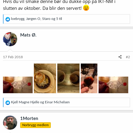
Hvis du vil smake denne bør du dukke opp på IKT-NM i
slutten av oktober. Da blir den servert!
R
loebrygg
,
Jørgen O
,
Staro
og 5 til
e
a
k
Mats Ø.
s
j
o
n
e
17 Feb 2018
#2
r
:
R
Kjell Magne Hjelle
og
Einar Michelsen
e
a
k
1Morten
s
Norbrygg-medlem
j
o