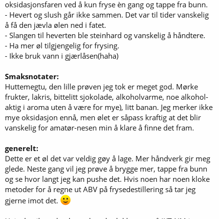
oksidasjonsfaren ved å kun fryse èn gang og tappe fra bunn.
- Hevert og slush går ikke sammen. Det var til tider vanskelig
å få den jævla ølen ned i fatet.
- Slangen til heverten ble steinhard og vanskelig å håndtere.
- Ha mer øl tilgjengelig for frysing.
- Ikke bruk vann i gjærlåsen(haha)
Smaksnotater:
Huttemegtu, den lille prøven jeg tok er meget god. Mørke
frukter, lakris, bittelitt sjokolade, alkoholvarme, noe alkohol-
aktig i aroma uten å være for mye), litt banan. Jeg merker ikke
mye oksidasjon ennå, men ølet er såpass kraftig at det blir
vanskelig for amatør-nesen min å klare å finne det fram.
generelt:
Dette er et øl det var veldig gøy å lage. Mer håndverk gir meg
glede. Neste gang vil jeg prøve å brygge mer, tappe fra bunn
og se hvor langt jeg kan pushe det. Hvis noen har noen kloke
metoder for å regne ut ABV på frysedestillering så tar jeg
gjerne imot det.