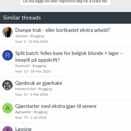
metoden jeg brukte for å fjerne isen, men ingen tilbakemeldinger
Du må logge inn eller registrere deg for å svare her.
o
pekte på at dette var problem i det ferdige ølet. Isåfall bærer ølet
n
oksidasjon meget godt.
e
Similar threads
r
Alt i alt, veldig fornøyd. Neste eisbock er under planlegging og jeg
:
gleder meg!
Dumpe trub - eller bortkastet ekstra arbeid?
akarlsen
Brygging
Svar
3
12 Mai 2026
Split batch: felles base for belgisk blonde + lager –
R
innspill på oppskrift?
RasmusD
Brygging
Svar
13
18 Mar 2026
Gjenbruk av gjærkake
MortenSickel
Brygging
Svar
11
6 Feb 2026
Gjærstarter med ekstra gjær til senere
A
Agropelter
Brygging
Svar
74
2 Jul 2026
Løsning