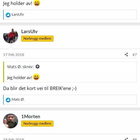
Jeg holder av!
R
LarsUlv
e
a
k
LarsUlv
s
Norbrygg-medlem
j
o
n
e
17 Feb 2018
#7
r
:
Mats Ø. skrev:
Jeg holder av!
Da blir det kort vei til BREIK'ene ;-)
R
Mats Ø.
e
a
k
1Morten
s
Norbrygg-medlem
j
o
n
e
18 Feb 2018
#8