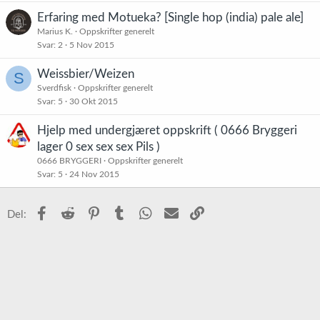
t
Erfaring med Motueka? [Single hop (india) pale ale]
r
Marius K.
Oppskrifter generelt
e
Svar
2
5 Nov 2015
t
Weissbier/Weizen
S
Sverdfisk
Oppskrifter generelt
Svar
5
30 Okt 2015
Hjelp med undergjæret oppskrift ( 0666 Bryggeri
lager 0 sex sex sex Pils )
0666 BRYGGERI
Oppskrifter generelt
Svar
5
24 Nov 2015
Facebook
Reddit
Pinterest
Tumblr
WhatsApp
E-post
Link
Del: