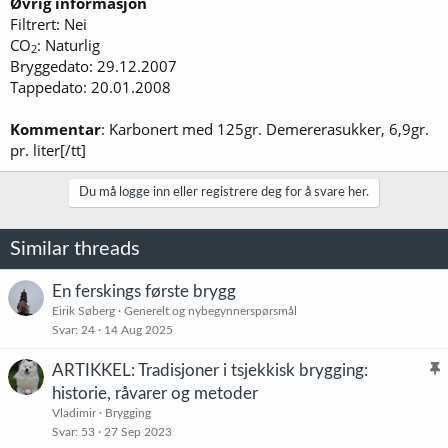
Øvrig informasjon
Filtrert: Nei
CO
: Naturlig
2
Bryggedato: 29.12.2007
Tappedato: 20.01.2008
Kommentar
: Karbonert med 125gr. Demererasukker, 6,9gr.
pr. liter[/tt]
Du må logge inn eller registrere deg for å svare her.
Similar threads
En ferskings første brygg
Eirik Søberg
Generelt og nybegynnerspørsmål
Svar
24
14 Aug 2025
ARTIKKEL: Tradisjoner i tsjekkisk brygging:
l
historie, råvarer og metoder
i
Vladimir
Brygging
s
Svar
53
27 Sep 2023