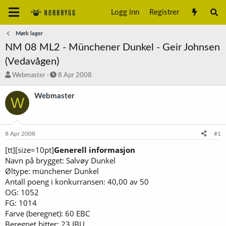
Logg inn
Registrer
Mørk lager
NM 08 ML2 - Münchener Dunkel - Geir Johnsen
(Vedavågen)
T
S
Webmaster
8 Apr 2008
r
t
å
a
Webmaster
W
d
r
s
t
t
d
a
a
8 Apr 2008
#1
r
t
t
o
[tt][size=10pt]
Generell informasjon
e
Navn på brygget: Salvøy Dunkel
r
Øltype: münchener Dunkel
Antall poeng i konkurransen: 40,00 av 50
OG: 1052
FG: 1014
Farve (beregnet): 60 EBC
Beregnet bitter: 23 IBU