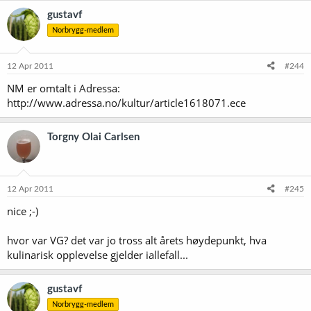
gustavf
Norbrygg-medlem
12 Apr 2011
#244
NM er omtalt i Adressa:
http://www.adressa.no/kultur/article1618071.ece
Torgny Olai Carlsen
12 Apr 2011
#245
nice ;-)
hvor var VG? det var jo tross alt årets høydepunkt, hva
kulinarisk opplevelse gjelder iallefall...
gustavf
Norbrygg-medlem