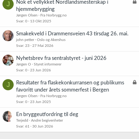
L
Nok et vellykket Nordlandsmesterskap i
J
å
hjemmebrygging
s
Jørgen Olsen
Fra Norbrygg.no
t
Svar
0
13 Okt 2025
Smakekveld i Drammensveien 43 tirsdag 26. mai.
john petter
Oslo og Akershus
Svar
23
27 Mai 2026
Nyhetsbrev fra sentralstyret - juni 2026
Jørgen O
Styret informerer
Svar
0
23 Jun 2026
L
Resultater fra flaskekonkurransen og publikums
J
å
favoritt under årets sommerfest i Bergen
s
Jørgen Olsen
Fra Norbrygg.no
t
Svar
0
23 Jun 2025
En bryggeutfordring til deg
Terjedd
Andre begivenheter
Svar
61
30 Jun 2026