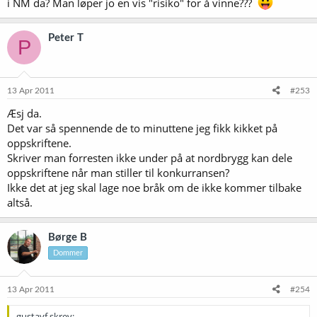
i NM da? Man løper jo en vis "risiko" for å vinne???
Peter T
P
13 Apr 2011
#253
Æsj da.
Det var så spennende de to minuttene jeg fikk kikket på
oppskriftene.
Skriver man forresten ikke under på at nordbrygg kan dele
oppskriftene når man stiller til konkurransen?
Ikke det at jeg skal lage noe bråk om de ikke kommer tilbake
altså.
Børge B
Dommer
13 Apr 2011
#254
gustavf skrev: