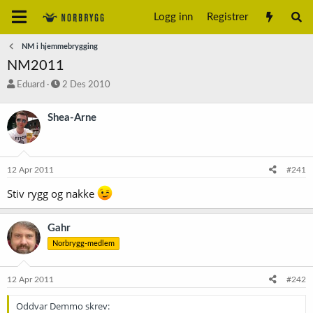
Logg inn
Registrer
NM i hjemmebrygging
NM2011
T
S
Eduard
2 Des 2010
r
t
å
a
Shea-Arne
d
r
s
t
t
d
a
a
12 Apr 2011
#241
r
t
t
o
Stiv rygg og nakke
e
r
Gahr
Norbrygg-medlem
12 Apr 2011
#242
Oddvar Demmo skrev: