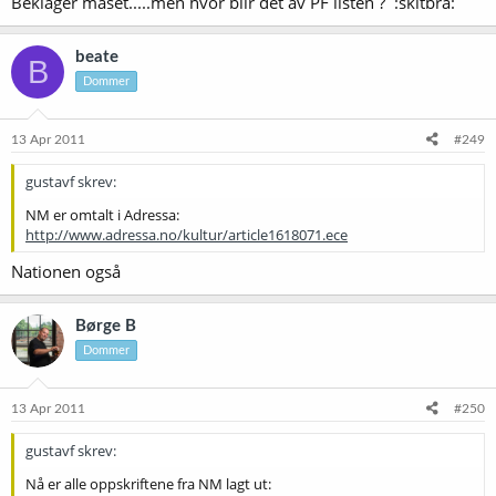
Beklager maset.....men hvor blir det av PF listen ? :skitbra:
beate
B
Dommer
13 Apr 2011
#249
gustavf skrev:
NM er omtalt i Adressa:
http://www.adressa.no/kultur/article1618071.ece
Nationen også
Børge B
Dommer
13 Apr 2011
#250
gustavf skrev:
Nå er alle oppskriftene fra NM lagt ut: