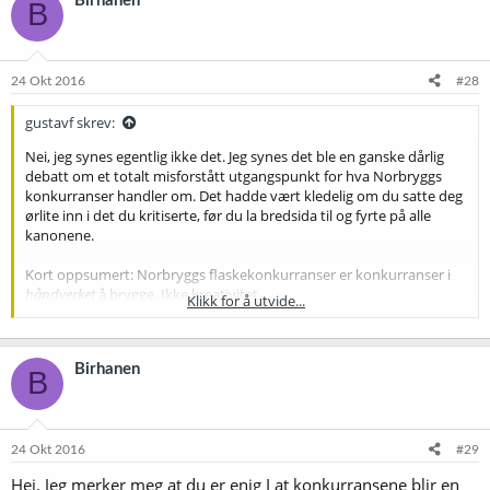
Birhanen
B
s
j
o
n
e
24 Okt 2016
#28
r
:
gustavf skrev:
Nei, jeg synes egentlig ikke det. Jeg synes det ble en ganske dårlig
debatt om et totalt misforstått utgangspunkt for hva Norbryggs
konkurranser handler om. Det hadde vært kledelig om du satte deg
ørlite inn i det du kritiserte, før du la bredsida til og fyrte på alle
kanonene.
Kort oppsumert: Norbryggs flaskekonkurranser er konkurranser i
håndverket
å brygge. Ikke kreativitet.
Klikk for å utvide...
Birhanen
Helt feil. Dommerskjemaet er et hjelpemiddel i gjennomføring av
B
konkurranser og en metodikk for å gi poeng. Du begynner allerede
her med å blande dommerskjema, regelverk og typedefinisjonene.
Eksempelølene er typedefinisjonene som akkurat det, eksempler.
Du får det til å høres ut som det er snakk om en klonekonkurranse,
24 Okt 2016
#29
men det er det altså ikke. Det handler om å forstå, tolke og å brygge
Hei. Jeg merker meg at du er enig I at konkurransene blir en