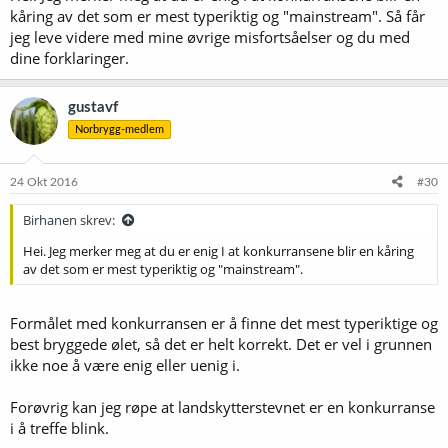
i en tradisjon og en øltype.
kåring av det som er mest typeriktig og "mainstream". Så får
jeg leve videre med mine øvrige misfortsåelser og du med
dine forklaringer.
Det er vel stort sett ikke noe annet enn det, med unntak av det som
går på utseende. Riktignok dømmes ølene i Norbryggs
konkurranser ut fra typer, men i bunn og grunn handler det jo om
gustavf
at det ikke er store feil eller infeksjoner, balansen er riktig, ølet har
Norbrygg-medlem
kompeksitet osv.
Riktignok finner du ikke særlig mye rom for dommernes personlige
24 Okt 2016
#30
smak, men det er jo tross alt umulig å bygge konkurranser rundt.
Birhanen skrev:
Hei
Hei. Jeg merker meg at du er enig I at konkurransene blir en kåring
av det som er mest typeriktig og "mainstream".
Jeg merker meg at du er enig I mitt hovedanliggende. At dette er en
konkurranse I å være mest mulig "mainstream". Ellers får jeg leve
videre med mine misforståelser og du med dine forklaringer.
Formålet med konkurransen er å finne det mest typeriktige og
best bryggede ølet, så det er helt korrekt. Det er vel i grunnen
Riktig. Her har du faktisk forstått noe. Den eneste setningen i
ikke noe å være enig eller uenig i.
innlegget ditt som ikke ser ut til å være en misforståelse.
Forøvrig kan jeg røpe at landskytterstevnet er en konkurranse
i å treffe blink.