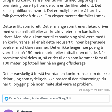
til og med konkurranser der du kan ta med deg øl og få
premiering basert på om de som er der liker ølet ditt. Det
kalles publikums favoritt. Det er muligheter for å høre hva
folk
foretrekker
å drikke. Om eksperimentet ditt faller i smak.
Dette er litt som idrett: Det er mange som trener, leker, driver
med ymse ballspill eller andre aktiviteter som kan kalles
idrett. Men når du kommer til et stadion og skal være med i
en konkurranse, så er alt dette redusert til noen begrensede
øvelser med klare rammer. Det er ikke lenger noe poeng å
være best på 150 meter sprint eller fotball uten offside. Når
premiene skal deles ut, så er det til den som kommer først til
100 meter, og fotball har nå en gang offsideregel.
Det er vanskelig å forstå hvordan en konkurranse som du ikke
deltar i, og som tydeligvis ikke passer til den tilnærminga du
har til brygging, på noen måte skal være et problem.
Sist redigert:
24 Okt 2016
R
Einar Michelsen
,
AndersGrom
,
maasa2k
og 9 til
e
a
k