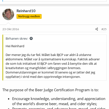
e
a
k
Reinhard10
s
Norbrygg-medlem
j
o
n
e
23 Okt 2016
#25
r
:
Birhanen skrev:
Hei Reinhard
Der mener jeg du tar feil. Målet bak BJCP var aldri å utdanne
øldommere. Målet var å systematisere kunnskap. Faktisk advarer
de som tok initiativet til BJCP om faren ved å benytte den slik at
kreativiteten og mangfoldet i ølbryggingen bremses.
Dommerutdanningen er kommet til senere og er (etter det jeg
oppfatter) i strid med den opprinnelige intensjonen.
The purpose of the Beer Judge Certification Program is to:
Encourage knowledge, understanding, and appreciation
of the world's diverse beer, mead, and cider styles;
Promote, recognize, and advance beer, mead, and cider