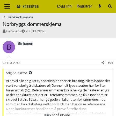
Logg inn
Registrer
Juleølkonkurransen
Norbryggs dommerskjema
T
S
Birhanen
23 Okt 2016
r
t
å
a
Birhanen
B
d
r
s
t
t
d
a
a
23 Okt 2016
#21
r
t
t
o
Stig Aa. skrev:
e
r
Vi er vel alle enig i at typedefinisjoner er en bra ting, ellers hadde det
vært vanskelig å diskutere øl (Denne helt lyse stouten har for lite
banansmak (!?)). Referanserammer er bra å ha, og de fleste er enig i
at det er akkurat det det er - referanserammer, og ikke noe som er
skrevet i stein. Svært mange gode øl faller utenfor rammene, noe
som man kan diskutere nettopp fordi man har disse referansene.
Noen konkuranser handler om å prøve å treffe disse
referansene/definisjonene (og er dermed med på å vedlikeholde
Klikk for å utvide...