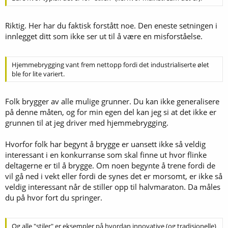
Riktig. Her har du faktisk forstått noe. Den eneste setningen i
innlegget ditt som ikke ser ut til å være en misforståelse.
Hjemmebrygging vant frem nettopp fordi det industrialiserte ølet
ble for lite variert.
Folk brygger av alle mulige grunner. Du kan ikke generalisere
på denne måten, og for min egen del kan jeg si at det ikke er
grunnen til at jeg driver med hjemmebrygging.
Hvorfor folk har begynt å brygge er uansett ikke så veldig
interessant i en konkurranse som skal finne ut hvor flinke
deltagerne er til å brygge. Om noen begynte å trene fordi de
vil gå ned i vekt eller fordi de synes det er morsomt, er ikke så
veldig interessant når de stiller opp til halvmaraton. Da måles
du på hvor fort du springer.
Og alle "stiler" er eksempler på hvordan innovative (og tradisjonelle)