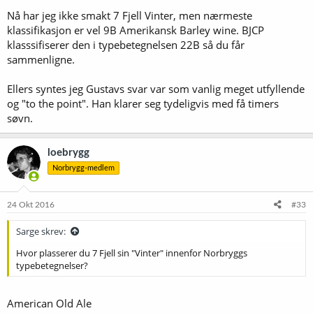
bedømme øl som ligner hverandre mot hverandre, men jeg synes
Nå har jeg ikke smakt 7 Fjell Vinter, men nærmeste
typekorrekthet ikke bør være et absolutt krav i bedømmingen.
klassifikasjon er vel 9B Amerikansk Barley wine. BJCP
Reglene (og dommerskjema) bør åpne for konkurranser både med
klasssifiserer den i typebetegnelsen 22B så du får
og uten dette som et tellende krav.
sammenligne.
Ellers syntes jeg Gustavs svar var som vanlig meget utfyllende
og "to the point". Han klarer seg tydeligvis med få timers
søvn.
loebrygg
Norbrygg-medlem
24 Okt 2016
#33
Sarge skrev:
Hvor plasserer du 7 Fjell sin "Vinter" innenfor Norbryggs
typebetegnelser?
American Old Ale