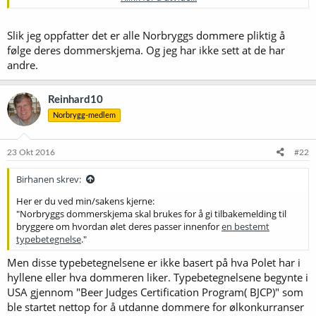
disse), andre konkuranser handler om andre kriterier (av mer
diffuse karakterer). Er vel ikke værre enn som så? Det at kriteriene
endrer seg over tid er vel heller ikke så rart.
Slik jeg oppfatter det er alle Norbryggs dommere pliktig å
følge deres dommerskjema. Og jeg har ikke sett at de har
andre.
Reinhard10
Norbrygg-medlem
23 Okt 2016
#22
Birhanen skrev:
Her er du ved min/sakens kjerne:
"Norbryggs dommerskjema skal brukes for å gi tilbakemelding til
bryggere om hvordan ølet deres passer innenfor
en bestemt
typebetegnelse
."
Men disse typebetegnelsene er ikke basert på hva Polet har i
hyllene eller hva dommeren liker. Typebetegnelsene begynte i
USA gjennom "Beer Judges Certification Program( BJCP)" som
ble startet nettop for å utdanne dommere for ølkonkurranser