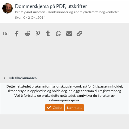
t
Dommerskjema på PDF, utskrifter
Per Øyvind Arnesen
Konkurranser og andre ølrelaterte begivenheter
Svar
0
2 Okt 2014
Facebook
Reddit
Pinterest
Tumblr
WhatsApp
E-post
Link
Del:
Juleølkonkurransen
Dette nettstedet bruker informasjonskapsler (cookies) for å tilpasse innholdet,
Norbrygg-default
skreddersy din opplevelse og holde deg innlogget dersom du registrerer deg.
Ved å fortsette og bruke dette nettstedet, samtykker du i bruken av
Kontakt oss
Vilkår og regler
Personvernregler
Hjelp
Hjem
R
informasjonskapsler.
S
S
Godta
Lær mer...
®
Community platform by XenForo
© 2010-2023 XenForo Ltd.