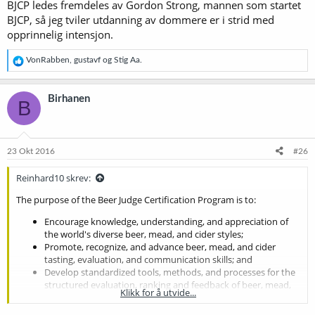
BJCP ledes fremdeles av Gordon Strong, mannen som startet
BJCP, så jeg tviler utdanning av dommere er i strid med
opprinnelig intensjon.
R
VonRabben
,
gustavf
og
Stig Aa.
e
a
k
Birhanen
B
s
j
o
n
e
23 Okt 2016
#26
r
:
Reinhard10 skrev:
The purpose of the Beer Judge Certification Program is to:
Encourage knowledge, understanding, and appreciation of
the world's diverse beer, mead, and cider styles;
Promote, recognize, and advance beer, mead, and cider
tasting, evaluation, and communication skills; and
Develop standardized tools, methods, and processes for the
structured evaluation, ranking and feedback of beer, mead,
Klikk for å utvide...
and cider.