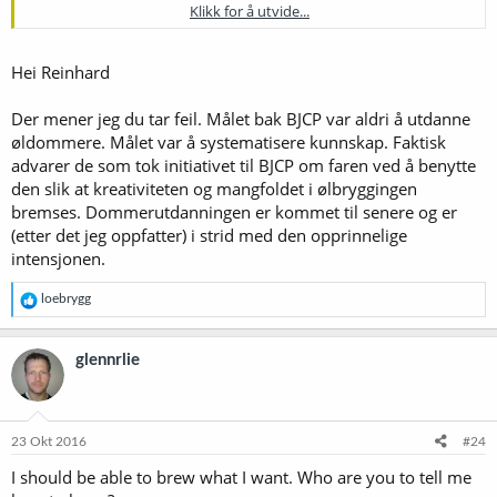
Klikk for å utvide...
Der er 13 typer og innenfor disse er det 70 forskjellige øl som er
typebetegnet. Det bør være nok for de fleste.
Hei Reinhard
Der mener jeg du tar feil. Målet bak BJCP var aldri å utdanne
øldommere. Målet var å systematisere kunnskap. Faktisk
advarer de som tok initiativet til BJCP om faren ved å benytte
den slik at kreativiteten og mangfoldet i ølbryggingen
bremses. Dommerutdanningen er kommet til senere og er
(etter det jeg oppfatter) i strid med den opprinnelige
intensjonen.
R
loebrygg
e
a
k
glennrlie
s
j
o
n
e
23 Okt 2016
#24
r
I should be able to brew what I want. Who are you to tell me
: