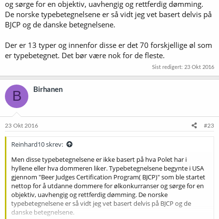
og sørge for en objektiv, uavhengig og rettferdig dømming.
De norske typebetegnelsene er så vidt jeg vet basert delvis på
BJCP og de danske betegnelsene.
Der er 13 typer og innenfor disse er det 70 forskjellige øl som
er typebetegnet. Det bør være nok for de fleste.
Sist redigert:
23 Okt 2016
Birhanen
B
23 Okt 2016
#23
Reinhard10 skrev:
Men disse typebetegnelsene er ikke basert på hva Polet har i
hyllene eller hva dommeren liker. Typebetegnelsene begynte i USA
gjennom "Beer Judges Certification Program( BJCP)" som ble startet
nettop for å utdanne dommere for ølkonkurranser og sørge for en
objektiv, uavhengig og rettferdig dømming. De norske
typebetegnelsene er så vidt jeg vet basert delvis på BJCP og de
danske betegnelsene.