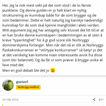
We certify and rank beer judges through an examination and
Hei. Jeg la nok mest vekt på det som stod i de to første
monitoring process, sanction competitions, and provide
educational resources for current and future judges.
punktene. Og denne guiden er jo helt klart en nyttig
strukturering av kunnskap både for de som brygger og de
The BJCP was founded in
1985
and has administered the Beer Judge
som bedømmer. Dette er helt naturlig (og kanskje nødvendig)
Examination to
9,984
individuals worldwide.
5,900
are currently
kunnskap for de som skal kjenne mangfoldet i ølets verden.
active judges in the program, with
811
holding the rank of National
Mitt argument (og jeg har antagelig selv klusset det litt til) er at
or higher. Since we started keeping detailed records, our members
en kan bruke denne kunnskapen i bedømmingen av øl uten å
have judged over
1,220,593
beers and we have sanctioned over
7,480
competitions.
kreve "typeriktighet" for å gi god score slik Norbryggs
dommerskjema forlanger. Men når det nå er slik at Norbryggs
For the current year,
155
exams have been registered. Exams have
flaskekonkurranser er "stil/type konkurranser" så betyr jo det
been given to
872
examinees. Organizers have registered
670
at det vanskelig kan komme noen interessante avvik fra disse
competitions. More detailed statistics can be found in the
Database
(som blir belønnet). Og da får vi som prøver å brygge unike øl
Reports
section of the website.
leve med det.
BJCP ledes fremdeles av Gordon Strong, mannen som startet BJCP,
Men en god debatt ble det jo
så jeg tviler utdanning av dommere er i strid med opprinnelig
intensjon.
gustavf
Norbrygg-medlem
24 Okt 2016
#27