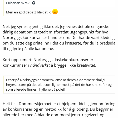
Birhanen skrev:
Men en god debatt ble det jo
Nei, jeg synes egentlig ikke det. Jeg synes det ble en ganske
dårlig debatt om et totalt misforstått utgangspunkt for hva
Norbryggs konkurranser handler om. Det hadde vært kledelig
om du satte deg ørlite inn i det du kritiserte, før du la bredsida
til og fyrte på alle kanonene.
Kort oppsumert: Norbryggs flaskekonkurranser er
konkurranser i
håndverket
å brygge. Ikke kreativitet.
Leser på Norbryggs dommerskjema at deres øldommere skal gi
høyest score på det ølet som ligner mest på det de har smakt før og
som allerede finnes I hyllene på polet!
Helt feil. Dommerskjemaet er et hjelpemiddel i gjennomføring
av konkurranser og en metodikk for å gi poeng. Du begynner
allerede her med å blande dommerskjema, regelverk og