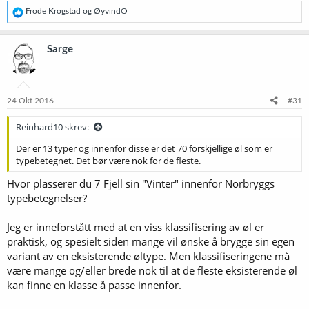
Folk brygger av alle mulige grunner. Du kan ikke generalisere på
R
Frode Krogstad
og
ØyvindO
denne måten, og for min egen del kan jeg si at det ikke er grunnen
e
til at jeg driver med hjemmebrygging.
a
k
Sarge
Hvorfor folk har begynt å brygge er uansett ikke så veldig
s
interessant i en konkurranse som skal finne ut hvor flinke
j
deltagerne er til å brygge. Om noen begynte å trene fordi de vil gå
o
ned i vekt eller fordi de synes det er morsomt, er ikke så veldig
n
e
interessant når de stiller opp til halvmaraton. Da måles du på hvor
24 Okt 2016
#31
r
fort du springer.
:
Reinhard10 skrev:
Der er 13 typer og innenfor disse er det 70 forskjellige øl som er
typebetegnet. Det bør være nok for de fleste.
Nei, det mener jeg blir feil. Stilene er representanter for
bryggetradisjoner, som riktignok utvikler seg over tid. Noen utvikler
Hvor plasserer du 7 Fjell sin "Vinter" innenfor Norbryggs
seg raskt (som de moderne, amerikanske) og noen sakte (som de
typebetegnelser?
tyske). At tradisjoner endrer seg, kan uansett ikke være til hinder for
at de beskrives.
Jeg er inneforstått med at en viss klassifisering av øl er
Uansett er dette relativt lite relevant for konkurranseformen. Den
praktisk, og spesielt siden mange vil ønske å brygge sin egen
handler å sette et antall klasser for å ha noe å dømme mot.
variant av en eksisterende øltype. Men klassifiseringene må
være mange og/eller brede nok til at de fleste eksisterende øl
kan finne en klasse å passe innenfor.
Hvor tok du dette fra? Hvis vi ser bort fra at du igjen blander