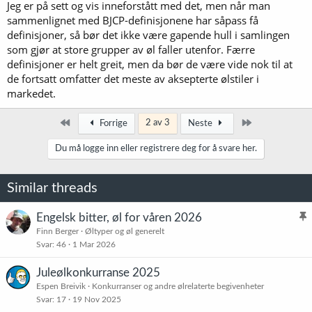
Jeg er på sett og vis inneforstått med det, men når man
sammenlignet med BJCP-definisjonene har såpass få
definisjoner, så bør det ikke være gapende hull i samlingen
som gjør at store grupper av øl faller utenfor. Færre
definisjoner er helt greit, men da bør de være vide nok til at
de fortsatt omfatter det meste av aksepterte ølstiler i
markedet.
Først
Siste
2 av 3
Forrige
Neste
Du må logge inn eller registrere deg for å svare her.
Similar threads
Engelsk bitter, øl for våren 2026
l
Finn Berger
Øltyper og øl generelt
Svar
46
1 Mar 2026
i
s
Juleølkonkurranse 2025
t
Espen Breivik
Konkurranser og andre ølrelaterte begivenheter
r
Svar
17
19 Nov 2025
e