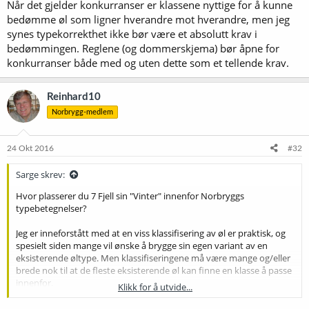
sammen typedefinisjoner, skjema og regelverk.
Når det gjelder konkurranser er klassene nyttige for å kunne
bedømme øl som ligner hverandre mot hverandre, men jeg
Ingen hindrer deg i å brygge akkurat hva du vil. Norbrygg har til og
synes typekorrekthet ikke bør være et absolutt krav i
med konkurranser der du kan ta med deg øl og få premiering basert
bedømmingen. Reglene (og dommerskjema) bør åpne for
på om de som er der liker ølet ditt. Det kalles publikums favoritt. Det
konkurranser både med og uten dette som et tellende krav.
er muligheter for å høre hva folk
foretrekker
å drikke. Om
eksperimentet ditt faller i smak.
Reinhard10
Dette er litt som idrett: Det er mange som trener, leker, driver med
Norbrygg-medlem
ymse ballspill eller andre aktiviteter som kan kalles idrett. Men når
du kommer til et stadion og skal være med i en konkurranse, så er
alt dette redusert til noen begrensede øvelser med klare rammer.
24 Okt 2016
#32
Det er ikke lenger noe poeng å være best på 150 meter sprint eller
fotball uten offside. Når premiene skal deles ut, så er det til den som
Sarge skrev:
kommer først til 100 meter, og fotball har nå en gang offsideregel.
Hvor plasserer du 7 Fjell sin "Vinter" innenfor Norbryggs
Det er vanskelig å forstå hvordan en konkurranse som du ikke
typebetegnelser?
deltar i, og som tydeligvis ikke passer til den tilnærminga du har til
brygging, på noen måte skal være et problem.
Jeg er inneforstått med at en viss klassifisering av øl er praktisk, og
spesielt siden mange vil ønske å brygge sin egen variant av en
eksisterende øltype. Men klassifiseringene må være mange og/eller
brede nok til at de fleste eksisterende øl kan finne en klasse å passe
innenfor.
Klikk for å utvide...
Når det gjelder konkurranser er klassene nyttige for å kunne