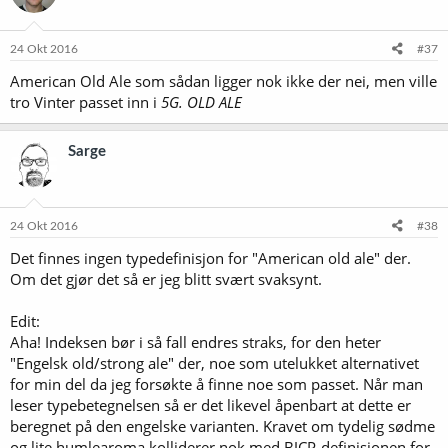
24 Okt 2016
#37
American Old Ale som sådan ligger nok ikke der nei, men ville
tro Vinter passet inn i
5G. OLD ALE
Sarge
24 Okt 2016
#38
Det finnes ingen typedefinisjon for "American old ale" der.
Om det gjør det så er jeg blitt svært svaksynt.
Edit:
Aha! Indeksen bør i så fall endres straks, for den heter
"Engelsk old/strong ale" der, noe som utelukket alternativet
for min del da jeg forsøkte å finne noe som passet. Når man
leser typebetegnelsen så er det likevel åpenbart at dette er
beregnet på den engelske varianten. Kravet om tydelig sødme
og lite humlearoma kolliderer nok med BJCP-definisjonen for