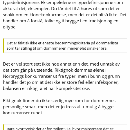
typedefinisjonene. Eksempelølene er typedefinisjonene som
akkurat det, eksempler. Du får det til å høres ut som det er
snakk om en klonekonkurranse, men det er det altså ikke. Det
handler om å forstå, tolke og å brygge i en tradisjon og en
øltype.
Det er faktisk ikke et eneste bedømmingskriteria på dommerlista
som tar stilling til om dommmeren mener ølet smaker bra.
Det er vel stort sett ikke noe annet enn det, med unntak av
det som går på utseende. Riktignok dømmes ølene i
Norbryggs konkurranser ut fra typer, men i bunn og grunn
handler det jo om at det ikke er store feil eller infeksjoner,
balansen er riktig, ølet har kompeksitet osv.
Riktignok finner du ikke særlig mye rom for dommernes
personlige smak, men det er jo tross alt umulig å bygge
konkurranser rundt.
Bare hvor typisk det er for "stilen" (i.e. hvor mainstream det er).