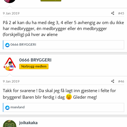
o
n
e
9 Jan 2019
#45
r
På 2 øl kan du ha med deg 3, 4 eller 5 avhengig av om du ikke
:
har medbrygger, én medbrygger eller én medbrygger
(forskjellig) på hver av ølene
R
0666 BRYGGERI
e
a
k
0666 BRYGGERI
s
Norbrygg-medlem
j
o
n
e
9 Jan 2019
#46
r
Takk for svarene ! Da skal jeg få lagt inn gjestene i felte for
:
bryggere! Baren blir ferdig i dag
Gleder meg!
R
msevland
e
a
k
joikakaka
s