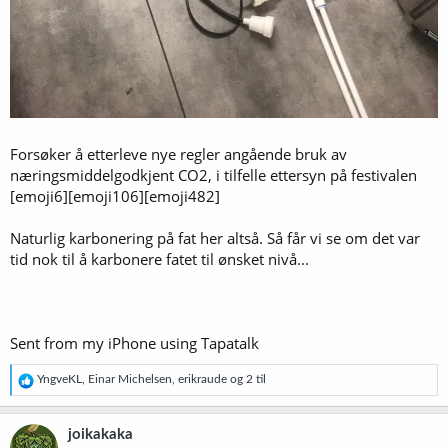
Forsøker å etterleve nye regler angående bruk av
næringsmiddelgodkjent CO2, i tilfelle ettersyn på festivalen
[emoji6][emoji106][emoji482]
Naturlig karbonering på fat her altså. Så får vi se om det var
tid nok til å karbonere fatet til ønsket nivå...
Sent from my iPhone using Tapatalk
R
YngveKL
,
Einar Michelsen
,
erikraude
og 2 til
e
a
k
joikakaka
s