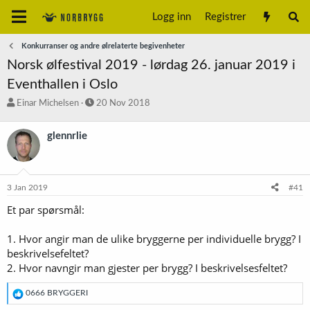
Logg inn
Registrer
Konkurranser og andre ølrelaterte begivenheter
Norsk ølfestival 2019 - lørdag 26. januar 2019 i
Eventhallen i Oslo
T
S
Einar Michelsen
20 Nov 2018
r
t
å
a
glennrlie
d
r
s
t
t
d
a
a
3 Jan 2019
#41
r
t
t
o
Et par spørsmål:
e
r
1. Hvor angir man de ulike bryggerne per individuelle brygg? I
beskrivelsefeltet?
2. Hvor navngir man gjester per brygg? I beskrivelsesfeltet?
R
0666 BRYGGERI
e