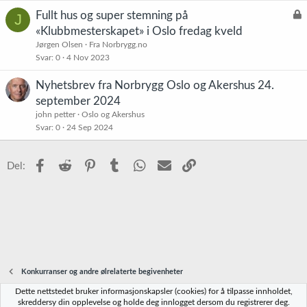
L
Fullt hus og super stemning på
J
å
«Klubbmesterskapet» i Oslo fredag kveld
s
Jørgen Olsen
Fra Norbrygg.no
t
Svar
0
4 Nov 2023
Nyhetsbrev fra Norbrygg Oslo og Akershus 24.
september 2024
john petter
Oslo og Akershus
Svar
0
24 Sep 2024
Facebook
Reddit
Pinterest
Tumblr
WhatsApp
E-post
Link
Del:
Konkurranser og andre ølrelaterte begivenheter
Dette nettstedet bruker informasjonskapsler (cookies) for å tilpasse innholdet,
Norbrygg-default
skreddersy din opplevelse og holde deg innlogget dersom du registrerer deg.