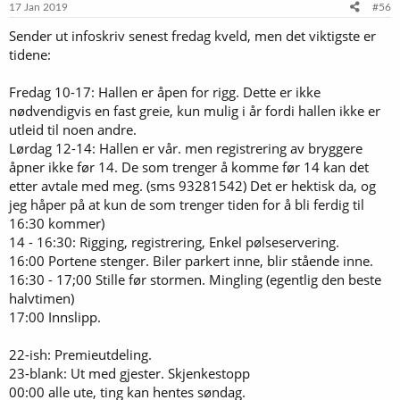
e
17 Jan 2019
#56
r
Sender ut infoskriv senest fredag kveld, men det viktigste er
:
tidene:
Fredag 10-17: Hallen er åpen for rigg. Dette er ikke
nødvendigvis en fast greie, kun mulig i år fordi hallen ikke er
utleid til noen andre.
Lørdag 12-14: Hallen er vår. men registrering av bryggere
åpner ikke før 14. De som trenger å komme før 14 kan det
etter avtale med meg. (sms 93281542) Det er hektisk da, og
jeg håper på at kun de som trenger tiden for å bli ferdig til
16:30 kommer)
14 - 16:30: Rigging, registrering, Enkel pølseservering.
16:00 Portene stenger. Biler parkert inne, blir stående inne.
16:30 - 17;00 Stille før stormen. Mingling (egentlig den beste
halvtimen)
17:00 Innslipp.
22-ish: Premieutdeling.
23-blank: Ut med gjester. Skjenkestopp
00:00 alle ute, ting kan hentes søndag.