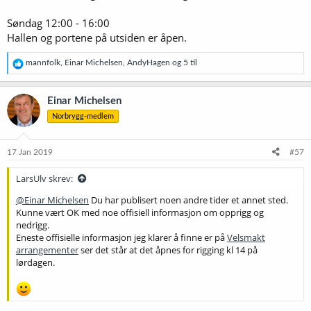
Søndag 12:00 - 16:00
Hallen og portene på utsiden er åpen.
R
mannfolk
,
Einar Michelsen
,
AndyHagen
og 5 til
e
a
k
Einar Michelsen
s
Norbrygg-medlem
j
o
n
e
17 Jan 2019
#57
r
:
LarsUlv skrev:
@Einar Michelsen
Du har publisert noen andre tider et annet sted.
Kunne vært OK med noe offisiell informasjon om opprigg og
nedrigg.
Eneste offisielle informasjon jeg klarer å finne er på
Velsmakt
arrangementer
ser det står at det åpnes for rigging kl 14 på
lørdagen.