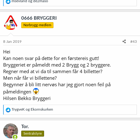
R
msevland
og
de2maso
e
a
k
0666 BRYGGERI
s
Norbrygg-medlem
j
o
n
e
8 Jan 2019
#43
r
Hei
:
Kan noen svar på dette for en førstereis gutt!
Bryggeriet er påmeldt med 2 Brygg og 2 bryggere.
Regner med at vi da til sammen får 4 billetter?
Men når får vi billettene?
Begynner å bli litt nervøs har jeg gjort noen feil på
påmeldingen
Hilsen Bekko Bryggeri
R
TrygveK
og
Ekornskurken
e
a
k
Tor.
s
Sentralstyre
j
o