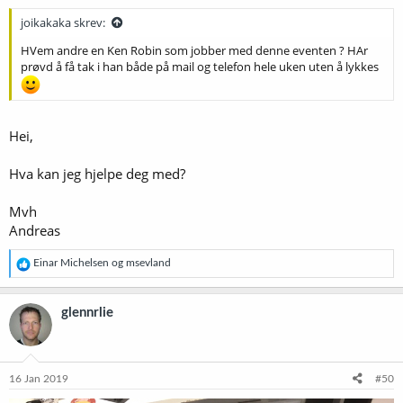
joikakaka skrev:
HVem andre en Ken Robin som jobber med denne eventen ? HAr
prøvd å få tak i han både på mail og telefon hele uken uten å lykkes
Hei,
Hva kan jeg hjelpe deg med?
Mvh
Andreas
R
Einar Michelsen
og
msevland
e
a
k
glennrlie
s
j
o
n
e
16 Jan 2019
#50
r