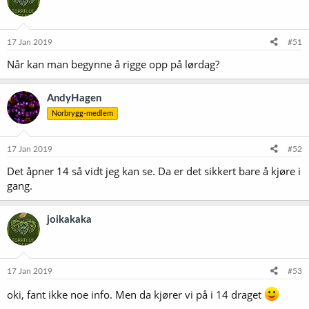
j
o
n
e
17 Jan 2019
#51
r
Når kan man begynne å rigge opp på lørdag?
:
AndyHagen
Norbrygg-medlem
17 Jan 2019
#52
Det åpner 14 så vidt jeg kan se. Da er det sikkert bare å kjøre i
gang.
joikakaka
17 Jan 2019
#53
oki, fant ikke noe info. Men da kjører vi på i 14 draget