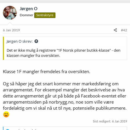
a
k
Jørgen O
s
Dommer
Sentralstyre
j
o
n
e
6 Jan 2019
#42
r
:
Jørgen O skrev:
Det er ikke mulig å registrere "1F Norsk pilsner butikk-klasse" - den
klassen mangler fra oversikten.
Klasse 1F mangler fremdeles fra oversikten.
Og så håper jeg det snart kommer mer markedsføring om
arrangementet. For eksempel mangler det beskrivelse av hva
dette arrangementet går ut på både på Facebook-eventet eller
arrangementssiden på norbrygg.no, noe som ville være
fordelaktig om vi skal nå ut til nye, potensielle publikummere.
Sist redigert:
6 Jan 2019