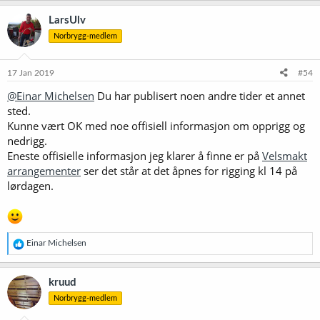
LarsUlv
Norbrygg-medlem
17 Jan 2019
#54
@Einar Michelsen
Du har publisert noen andre tider et annet
sted.
Kunne vært OK med noe offisiell informasjon om opprigg og
nedrigg.
Eneste offisielle informasjon jeg klarer å finne er på
Velsmakt
arrangementer
ser det står at det åpnes for rigging kl 14 på
lørdagen.
R
Einar Michelsen
e
a
k
kruud
s
Norbrygg-medlem
j
o