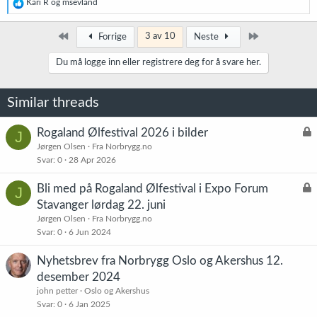
R
Kari R
og
msevland
e
a
k
Først
Siste
3 av 10
Forrige
Neste
s
j
Du må logge inn eller registrere deg for å svare her.
o
n
e
Similar threads
r
:
L
Rogaland Ølfestival 2026 i bilder
J
å
Jørgen Olsen
Fra Norbrygg.no
Svar
0
28 Apr 2026
s
t
L
Bli med på Rogaland Ølfestival i Expo Forum
J
å
Stavanger lørdag 22. juni
s
Jørgen Olsen
Fra Norbrygg.no
t
Svar
0
6 Jun 2024
Nyhetsbrev fra Norbrygg Oslo og Akershus 12.
desember 2024
john petter
Oslo og Akershus
Svar
0
6 Jan 2025