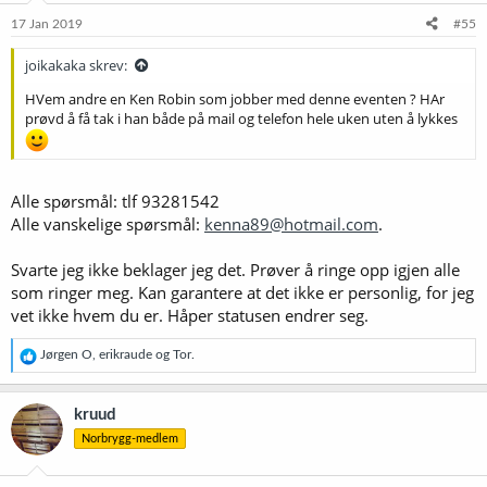
n
e
17 Jan 2019
#55
r
:
joikakaka skrev:
HVem andre en Ken Robin som jobber med denne eventen ? HAr
prøvd å få tak i han både på mail og telefon hele uken uten å lykkes
Alle spørsmål: tlf 93281542
Alle vanskelige spørsmål:
kenna89@hotmail.com
.
Svarte jeg ikke beklager jeg det. Prøver å ringe opp igjen alle
som ringer meg. Kan garantere at det ikke er personlig, for jeg
vet ikke hvem du er. Håper statusen endrer seg.
R
Jørgen O
,
erikraude
og
Tor.
e
a
k
kruud
s
Norbrygg-medlem
j
o
n