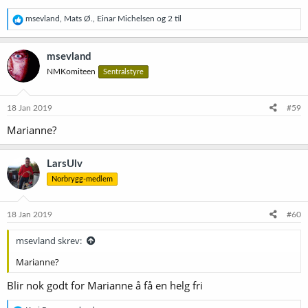
R
msevland
,
Mats Ø.
,
Einar Michelsen
og 2 til
e
a
k
msevland
s
NMKomiteen
Sentralstyre
j
o
n
e
18 Jan 2019
#59
r
Marianne?
:
LarsUlv
Norbrygg-medlem
18 Jan 2019
#60
msevland skrev:
Marianne?
Blir nok godt for Marianne å få en helg fri