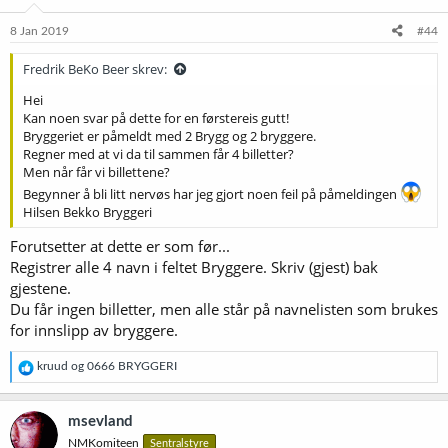
n
e
8 Jan 2019
#44
r
:
Fredrik BeKo Beer skrev:
Hei
Kan noen svar på dette for en førstereis gutt!
Bryggeriet er påmeldt med 2 Brygg og 2 bryggere.
Regner med at vi da til sammen får 4 billetter?
Men når får vi billettene?
Begynner å bli litt nervøs har jeg gjort noen feil på påmeldingen
Hilsen Bekko Bryggeri
Forutsetter at dette er som før...
Registrer alle 4 navn i feltet Bryggere. Skriv (gjest) bak
gjestene.
Du får ingen billetter, men alle står på navnelisten som brukes
for innslipp av bryggere.
R
kruud
og
0666 BRYGGERI
e
a
k
msevland
s
NMKomiteen
Sentralstyre
j