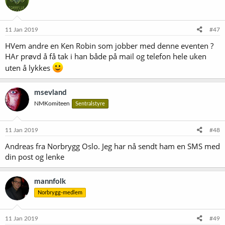
j
o
n
e
11 Jan 2019
#47
r
HVem andre en Ken Robin som jobber med denne eventen ?
:
HAr prøvd å få tak i han både på mail og telefon hele uken
uten å lykkes
msevland
NMKomiteen
Sentralstyre
11 Jan 2019
#48
Andreas fra Norbrygg Oslo. Jeg har nå sendt ham en SMS med
din post og lenke
mannfolk
Norbrygg-medlem
11 Jan 2019
#49