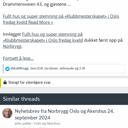
Drammensveien 43, og gjestene …
Fullt hus og super stemning på «Klubbmesterskapet» i Oslo
fredag kveld Read More »
Innlegget
Fullt hus og super stemning på
«Klubbmesterskapet» i Oslo fredag kveld
dukket først opp på
Norbrygg
.
Fortsett å lese...
R
ekkaBBrygg
,
Jens Erik Jacobsen
,
erikraude
og 2 til
e
a
k
Stengt for ytterligere svar.
s
j
o
Similar threads
n
e
r
Nyhetsbrev fra Norbrygg Oslo og Akershus 24.
:
september 2024
john petter
Oslo og Akershus