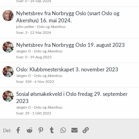
Svar
0
24 Sep 2024
Nyhetsbrev fra Norbrygg Oslo (snart Oslo og
Akershus) 16. mai 2024.
john petter
Oslo og Akershus
Svar
3
22 Mai 2024
Nyhetsbrev fra Norbrygg Oslo 19. august 2023
Jørgen O
Oslo og Akershus
Svar
0
19 Aug 2023
Oslo: Klubbmesterskapet 3. november 2023
Jørgen O
Oslo og Akershus
Svar
104
6 Nov 2023
Sosial ølsmakekveld i Oslo fredag 29. september
2023
Jørgen O
Oslo og Akershus
Svar
29
1 Okt 2023
Facebook
Reddit
Pinterest
Tumblr
WhatsApp
E-post
Link
Del: