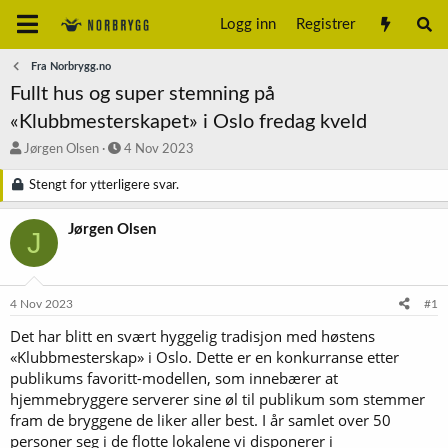
Logg inn
Registrer
Fra Norbrygg.no
Fullt hus og super stemning på
«Klubbmesterskapet» i Oslo fredag kveld
T
S
Jørgen Olsen
4 Nov 2023
r
t
å
a
Stengt for ytterligere svar.
d
r
s
t
Jørgen Olsen
J
t
d
a
a
r
t
t
o
4 Nov 2023
#1
e
r
Det har blitt en svært hyggelig tradisjon med høstens
«Klubbmesterskap» i Oslo. Dette er en konkurranse etter
publikums favoritt-modellen, som innebærer at
hjemmebryggere serverer sine øl til publikum som stemmer
fram de bryggene de liker aller best. I år samlet over 50
personer seg i de flotte lokalene vi disponerer i