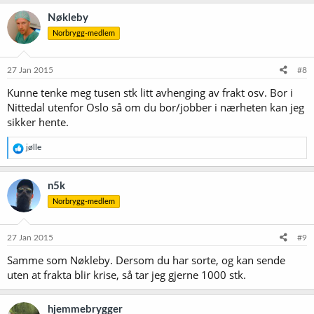
Nøkleby
Norbrygg-medlem
27 Jan 2015
#8
Kunne tenke meg tusen stk litt avhenging av frakt osv. Bor i
Nittedal utenfor Oslo så om du bor/jobber i nærheten kan jeg
sikker hente.
R
jølle
e
a
k
n5k
s
Norbrygg-medlem
j
o
n
e
27 Jan 2015
#9
r
Samme som Nøkleby. Dersom du har sorte, og kan sende
:
uten at frakta blir krise, så tar jeg gjerne 1000 stk.
hjemmebrygger