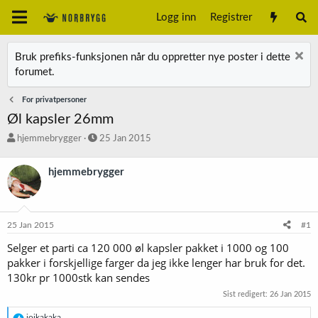
Logg inn
Registrer
Bruk prefiks-funksjonen når du oppretter nye poster i dette
forumet.
For privatpersoner
Øl kapsler 26mm
T
S
hjemmebrygger
25 Jan 2015
r
t
å
a
hjemmebrygger
d
r
s
t
t
d
a
a
25 Jan 2015
#1
r
t
t
o
Selger et parti ca 120 000 øl kapsler pakket i 1000 og 100
e
pakker i forskjellige farger da jeg ikke lenger har bruk for det.
r
130kr pr 1000stk kan sendes
Sist redigert:
26 Jan 2015
R
joikakaka