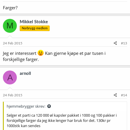
r
Farger?
:
Mikkel Stokke
M
Norbrygg-medlem
24 Feb 2015
#13
Jeg er interessert
Kan gjerne kjøpe et par tusen i
forskjellige farger.
arnoll
A
24 Feb 2015
#14
hjemmebrygger skrev:
Selger et parti ca 120 000 øl kapsler pakket i 1000 og 100 pakker i
forskjellige farger da jeg ikke lenger har bruk for det. 130kr pr
1000stk kan sendes