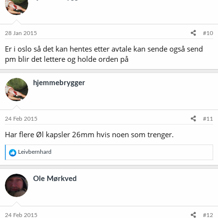
28 Jan 2015
#10
Er i oslo så det kan hentes etter avtale kan sende også send
pm blir det lettere og holde orden på
hjemmebrygger
24 Feb 2015
#11
Har flere Øl kapsler 26mm hvis noen som trenger.
R
Leivbernhard
e
a
k
Ole Mørkved
s
j
o
n
e
24 Feb 2015
#12