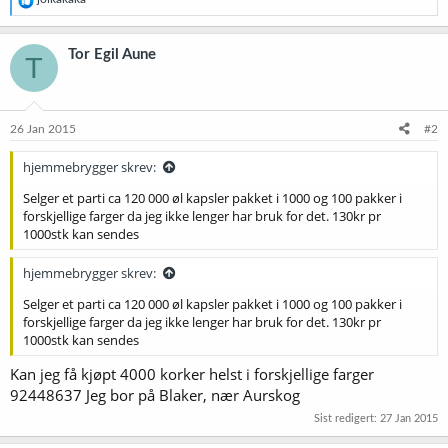
e
a
k
Tor Egil Aune
T
s
j
o
n
e
26 Jan 2015
#2
r
:
hjemmebrygger skrev:
Selger et parti ca 120 000 øl kapsler pakket i 1000 og 100 pakker i
forskjellige farger da jeg ikke lenger har bruk for det. 130kr pr
1000stk kan sendes
hjemmebrygger skrev:
Selger et parti ca 120 000 øl kapsler pakket i 1000 og 100 pakker i
forskjellige farger da jeg ikke lenger har bruk for det. 130kr pr
1000stk kan sendes
Kan jeg få kjøpt 4000 korker helst i forskjellige farger
92448637 Jeg bor på Blaker, nær Aurskog
Sist redigert:
27 Jan 2015