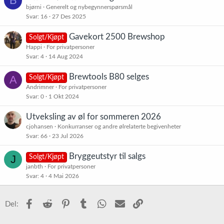
B
bjørni
Generelt og nybegynnerspørsmål
Svar
16
27 Des 2025
Gavekort 2500 Brewshop
Solgt/Kjøpt
Happi
For privatpersoner
Svar
4
14 Aug 2024
Brewtools B80 selges
A
Solgt/Kjøpt
Andrimner
For privatpersoner
Svar
0
1 Okt 2024
Utveksling av øl for sommeren 2026
cjohansen
Konkurranser og andre ølrelaterte begivenheter
Svar
66
23 Jul 2026
Bryggeutstyr til salgs
J
Solgt/Kjøpt
janbth
For privatpersoner
Svar
4
4 Mai 2026
Facebook
Reddit
Pinterest
Tumblr
WhatsApp
E-post
Link
Del: