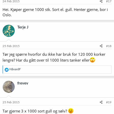
24 Feb 2015
#17
Hei. Kjøper gjerne 1000 stk. Sort el. gull. Henter gjerne, bor i
Oslo.
Terje J
25 Feb 2015
#18
Tør jeg spørre hvorfor du ikke har bruk for 120 000 korker
lengre? Har du gått over til 1000 liters tanker eller
R
HåvardF
e
a
k
frevev
s
j
o
n
e
25 Feb 2015
#19
r
:
Tar gjerne 3 x 1000 sort gull og sølv?