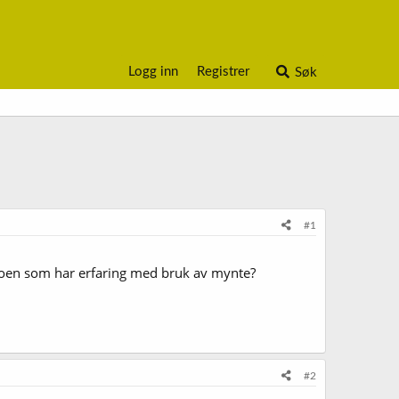
Logg inn
Registrer
Søk
#1
A. Noen som har erfaring med bruk av mynte?
#2