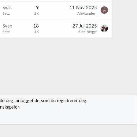
Svar
9
11 Nov 2025
A
Sett
2K
Aleksander_
Svar
18
27 Jul 2025
Sett
4K
Finn Berger
lde deg innlogget dersom du registrerer deg.
nskapsler.
t oss
Vilkår og regler
Personvernregler
Hjelp
Hjem
R
S
S