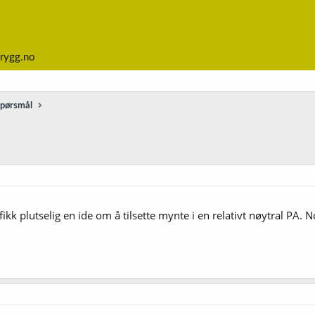
rygg.no
spørsmål
g fikk plutselig en ide om å tilsette mynte i en relativt nøytral P