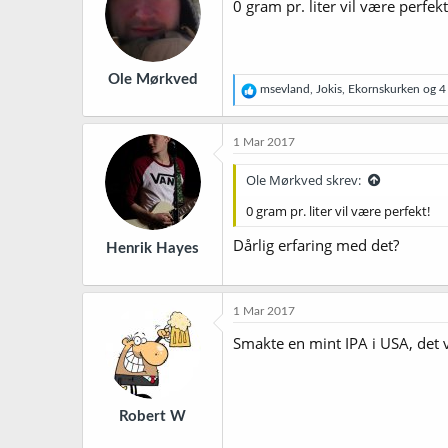
0 gram pr. liter vil være perfekt
Ole Mørkved
R
msevland
,
Jokis
,
Ekornskurken
og 4 
e
a
k
1 Mar 2017
s
j
Ole Mørkved skrev:
o
n
0 gram pr. liter vil være perfekt!
e
r
Dårlig erfaring med det?
Henrik Hayes
:
1 Mar 2017
Smakte en mint IPA i USA, det 
Robert W