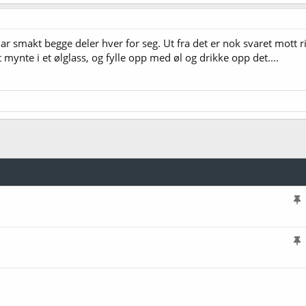
smakt begge deler hver for seg. Ut fra det er nok svaret mott ri
 mynte i et ølglass, og fylle opp med øl og drikke opp det....
l
i
s
l
t
i
r
s
e
t
t