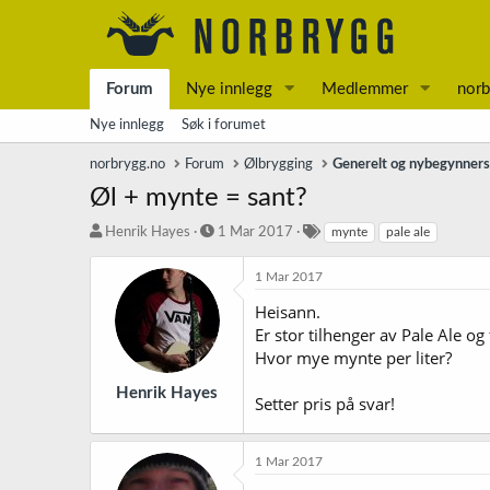
Forum
Nye innlegg
Medlemmer
norb
Nye innlegg
Søk i forumet
norbrygg.no
Forum
Ølbrygging
Generelt og nybegynner
Øl + mynte = sant?
T
S
S
Henrik Hayes
1 Mar 2017
mynte
pale ale
r
t
t
å
a
i
1 Mar 2017
d
r
k
Heisann.
s
t
k
t
d
o
Er stor tilhenger av Pale Ale o
a
a
r
Hvor mye mynte per liter?
r
t
d
t
o
Henrik Hayes
Setter pris på svar!
e
r
1 Mar 2017