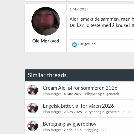
1 Mar 2017
Aldri smakt de sammen, men har 
Du kan jo teste med å knuse litt
Ole Mørkved
R
Haugesund
e
a
k
s
j
o
Similar threads
n
e
r
Cream Ale, øl for sommeren 2026
:
Finn Berger
4 Mar 2026
Øltyper og øl generelt
Engelsk bitter, øl for våren 2026
Finn Berger
7 Des 2025
Øltyper og øl generelt
2
3
Beregning av gjærbehov
Finn Berger
7 Feb 2026
Brygging
2