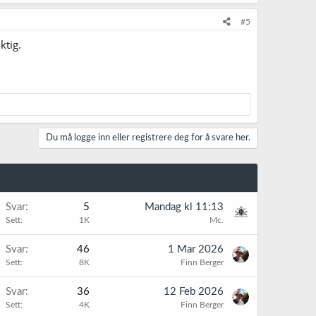
#5
ktig.
Du må logge inn eller registrere deg for å svare her.
K
Svar
5
Mandag kl 11:13
Sett
1K
Mc.
K
Svar
46
1 Mar 2026
Sett
8K
Finn Berger
Svar
36
12 Feb 2026
Sett
4K
Finn Berger