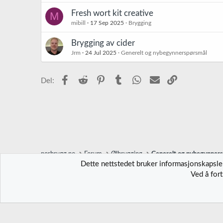
Fresh wort kit creative
M
mibill
17 Sep 2025
Brygging
Brygging av cider
Jrm
24 Jul 2025
Generelt og nybegynnerspørsmål
Facebook
Reddit
Pinterest
Tumblr
WhatsApp
E-post
Link
Del:
norbrygg.no
Forum
Ølbrygging
Generelt og nybegynner
Dette nettstedet bruker informasjonskapsler
Ved å for
Norbrygg-default