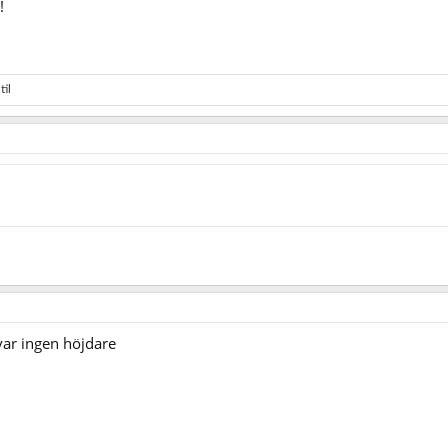
!
til
var ingen höjdare