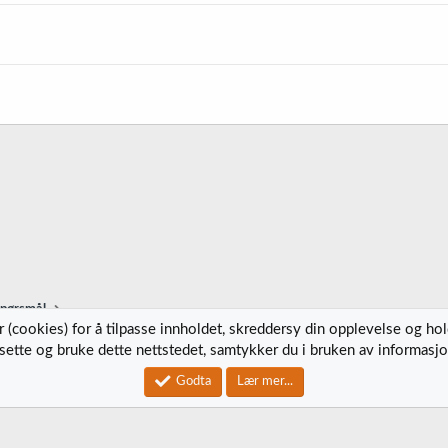
r
e
t
spørsmål
 (cookies) for å tilpasse innholdet, skreddersy din opplevelse og ho
tsette og bruke dette nettstedet, samtykker du i bruken av informasjo
Kontak
Godta
Lær mer...
®
Community platform by XenForo
© 2010-2023 XenForo Ltd.