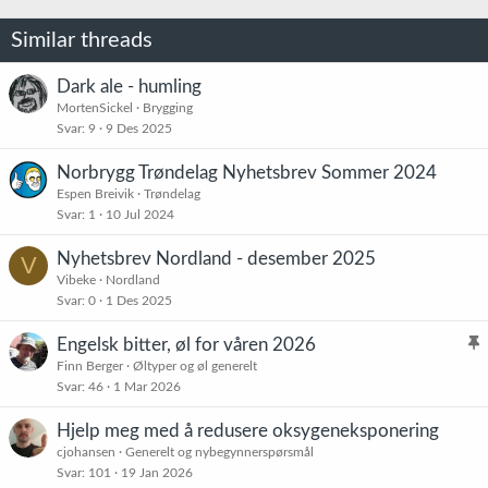
Similar threads
Dark ale - humling
MortenSickel
Brygging
Svar
9
9 Des 2025
Norbrygg Trøndelag Nyhetsbrev Sommer 2024
Espen Breivik
Trøndelag
Svar
1
10 Jul 2024
Nyhetsbrev Nordland - desember 2025
V
Vibeke
Nordland
Svar
0
1 Des 2025
Engelsk bitter, øl for våren 2026
l
Finn Berger
Øltyper og øl generelt
Svar
46
1 Mar 2026
i
s
Hjelp meg med å redusere oksygeneksponering
t
cjohansen
Generelt og nybegynnerspørsmål
r
Svar
101
19 Jan 2026
e