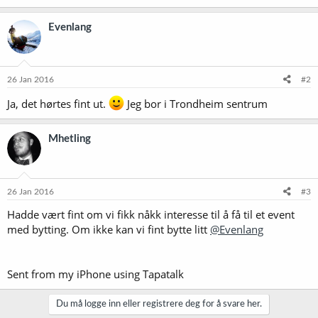
a
k
Evenlang
s
j
o
n
e
26 Jan 2016
#2
r
:
Ja, det hørtes fint ut.
Jeg bor i Trondheim sentrum
Mhetling
26 Jan 2016
#3
Hadde vært fint om vi fikk nåkk interesse til å få til et event
med bytting. Om ikke kan vi fint bytte litt
@Evenlang
Sent from my iPhone using Tapatalk
Du må logge inn eller registrere deg for å svare her.