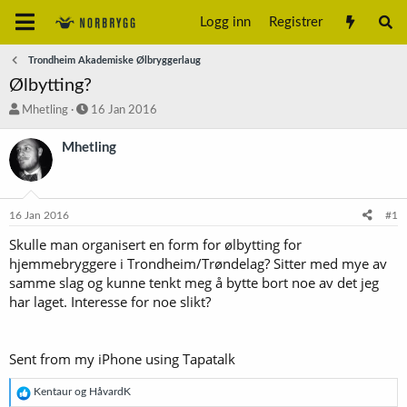
Logg inn
Registrer
Trondheim Akademiske Ølbryggerlaug
Ølbytting?
T
S
Mhetling
16 Jan 2016
r
t
å
a
Mhetling
d
r
s
t
t
d
a
a
16 Jan 2016
#1
r
t
t
o
Skulle man organisert en form for ølbytting for
e
hjemmebryggere i Trondheim/Trøndelag? Sitter med mye av
r
samme slag og kunne tenkt meg å bytte bort noe av det jeg
har laget. Interesse for noe slikt?
Sent from my iPhone using Tapatalk
R
Kentaur
og
HåvardK
e