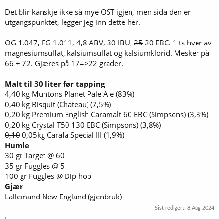
Det blir kanskje ikke så mye OST igjen, men sida den er
utgangspunktet, legger jeg inn dette her.
OG 1.047, FG 1.011, 4,8 ABV, 30 IBU,
25
20 EBC. 1 ts hver av
magnesiumsulfat, kalsiumsulfat og kalsiumklorid. Mesker på
66 + 72. Gjæres på 17=>22 grader.
Malt til 30 liter før tapping
4,40 kg Muntons Planet Pale Ale (83%)
0,40 kg Bisquit (Chateau) (7,5%)
0,20 kg Premium English Caramalt 60 EBC (Simpsons) (3,8%)
0,20 kg Crystal T50 130 EBC (Simpsons) (3,8%)
0,10
0,05kg Carafa Special III (1,9%)
Humle
30 gr Target @ 60
35 gr Fuggles @ 5
100 gr Fuggles @ Dip hop
Gjær
Lallemand New England (gjenbruk)
Sist redigert:
8 Aug 2024