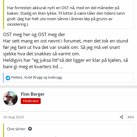
Har forresten akkurat nytt en OST nå, med en del måneder på
baken. Stadig en liten lykke. Til bitter å være tåler den tidens tann
godt. (Jeg har helt ute noen sånne i årenes løp på grunn av
oksidering.)
OST meg her og OST meg der
Har sett mang en ost nevnt i forumet, men det tok en stund
før jeg fant ut hva det var snakk om. Så jeg må vel snart
sjekke hva det snakkes så varmt om.
Heldigvis har "eg juksa litt"så det ligger en klar på kjølen, så
bare gi meg et kvarters tid ...
R
PetterL
,
Kold Brygg
og
loebrygg
e
a
k
Finn Berger
s
Moderator
j
o
n
e
10 Aug 2025
#80
r
:
Ove skrev: