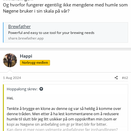
Og hvorfor fungerer egentilig ikke mengdene med humle som
Nøgene bruker i sin skala på vår?
Brewfather
Powerful and easy to use tool for your brewing needs
share.brewfather.app
Happi
Norbrygg-medlem
1 Aug 2024
#62
Hoppalong skrev:
Hei,
Tenkte å brygge en klone av denne og var så heldig å komme over
denne tråden. Men etter å ha lest kommentarene om å redusere
humle til slutt blir jeg litt usikker på om oppskriften min (som er
kopi av Nøgene sin anbefaling om gr pr liter) blir for bitter.
Kan dere gi meg noen velmente anbefalinger før innhandlingen?