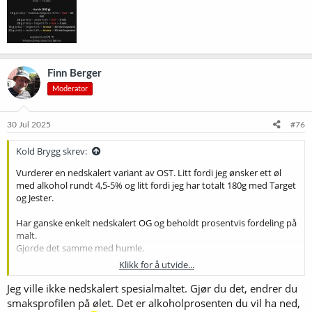
Finn Berger
Moderator
30 Jul 2025
#76
Kold Brygg skrev:
Vurderer en nedskalert variant av OST. Litt fordi jeg ønsker ett øl
med alkohol rundt 4,5-5% og litt fordi jeg har totalt 180g med Target
og Jester.
Har ganske enkelt nedskalert OG og beholdt prosentvis fordeling på
malt.
Gjorde det samme med humle.
Klikk for å utvide...
Da får jeg en godt humlet Best Bitter.
Jeg ville ikke nedskalert spesialmaltet. Gjør du det, endrer du
Noen med innspill?
smaksprofilen på ølet. Det er alkoholprosenten du vil ha ned,