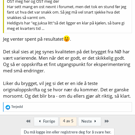
OST meg her og OST meg der
Har sett mang en ost nevnt i forumet, men det tok en stund før jeg
fant ut hva det var snakk om. Så jeg må vel snart sjekke hva det
snakkes så varmt om.
Heldigvis har "eg juksa litt"så det ligger en klar på kjølen, så bare gi
meg et kvarters tid ...
Jeg venter spent på resultatet
.
Det skal sies at jeg synes kvaliteten på det brygget fra NØ har
vært varierende. Men når det er godt, er det skikkelig godt.
Og så er oppskrifta et fint utgangspunkt for eksperimentering
med små endringer.
Liker du brygget, vil jeg si det er en ide å teste
originaloppskrifta og se hvor nær du kommer. Det er ganske
morsomt. Og det blir bra - om du ellers gjør alt riktig, så klart.
R
Terjedd
e
a
k
Først
Siste
4 av 5
Forrige
Neste
s
j
Du må logge inn eller registrere deg for å svare her.