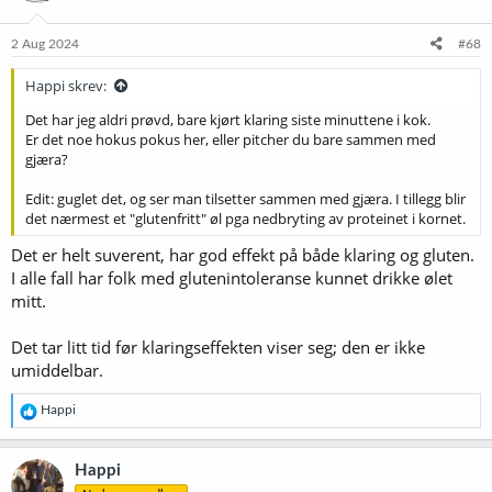
o
n
e
2 Aug 2024
#68
r
:
Happi skrev:
Det har jeg aldri prøvd, bare kjørt klaring siste minuttene i kok.
Er det noe hokus pokus her, eller pitcher du bare sammen med
gjæra?
Edit: guglet det, og ser man tilsetter sammen med gjæra. I tillegg blir
det nærmest et "glutenfritt" øl pga nedbryting av proteinet i kornet.
Det er helt suverent, har god effekt på både klaring og gluten.
I alle fall har folk med glutenintoleranse kunnet drikke ølet
mitt.
Det tar litt tid før klaringseffekten viser seg; den er ikke
umiddelbar.
R
Happi
e
a
k
Happi
s