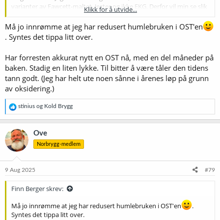
varianter av Fawcett-maltet, Jester og ikke EKG. Derfor vil min se slik
Klikk for å utvide...
ut. Tror jeg.
Må jo innrømme at jeg har redusert humlebruken i OST'en
Håper det kan bli en grei nedskalert OST.
. Syntes det tippa litt over.
Vis vedlegget 73709
Har forresten akkurat nytt en OST nå, med en del måneder på
baken. Stadig en liten lykke. Til bitter å være tåler den tidens
tann godt. (Jeg har helt ute noen sånne i årenes løp på grunn
av oksidering.)
R
stinius
og
Kold Brygg
e
a
k
Ove
s
Norbrygg-medlem
j
o
n
e
9 Aug 2025
#79
r
:
Finn Berger skrev:
Må jo innrømme at jeg har redusert humlebruken i OST'en
.
Syntes det tippa litt over.