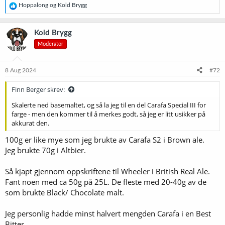
R
Hoppalong
og
Kold Brygg
e
a
k
Kold Brygg
s
Moderator
j
o
n
e
8 Aug 2024
#72
r
:
Finn Berger skrev:
Skalerte ned basemaltet, og så la jeg til en del Carafa Special III for
farge - men den kommer til å merkes godt, så jeg er litt usikker på
akkurat den.
100g er like mye som jeg brukte av Carafa S2 i Brown ale.
Jeg brukte 70g i Altbier.
Så kjapt gjennom oppskriftene til Wheeler i British Real Ale.
Fant noen med ca 50g på 25L. De fleste med 20-40g av de
som brukte Black/ Chocolate malt.
Jeg personlig hadde minst halvert mengden Carafa i en Best
Bitter.