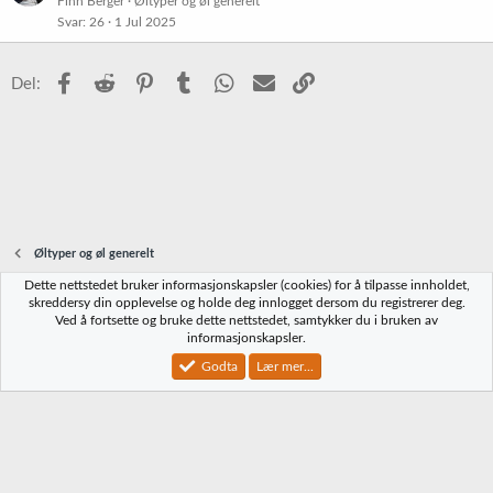
l
Finn Berger
Øltyper og øl generelt
r
Svar
26
1 Jul 2025
i
e
s
t
t
Facebook
Reddit
Pinterest
Tumblr
WhatsApp
E-post
Link
Del:
r
e
t
Øltyper og øl generelt
Dette nettstedet bruker informasjonskapsler (cookies) for å tilpasse innholdet,
Norbrygg-default
skreddersy din opplevelse og holde deg innlogget dersom du registrerer deg.
Ved å fortsette og bruke dette nettstedet, samtykker du i bruken av
Kontakt oss
Vilkår og regler
Personvernregler
Hjelp
Hjem
R
informasjonskapsler.
S
S
Godta
Lær mer...
®
Community platform by XenForo
© 2010-2023 XenForo Ltd.