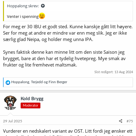
:
Hoppalong skrev:
Venter i spenning
For meg er 30 IBU et godt sted. Kunne kanskje gått litt høyere.
Ser for meg at andre er mindre var enn meg slik. Jeg er ikke
særlig glad Neipa, og holder meg unna IPA.
Synes faktisk denne kan minne litt om den siste Saison jeg
brygget, bare at den har et tydelig hvetepreg. Mye smak av
frukter og lite fremhevet maltsmak.
Sist redigert:
13 Aug 2024
R
Hoppalong
,
Terjedd
og
Finn Berger
e
a
k
Kold Brygg
s
Moderator
j
o
n
e
29 Jul 2025
#75
r
Vurderer en nedskalert variant av OST. Litt fordi jeg ønsker ett
: