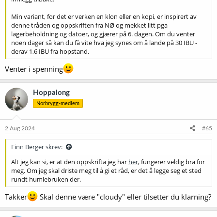
Min variant, for det er verken en klon eller en kopi, er inspirert av
denne tråden og oppskriften fra NØ og mekket litt pga
lagerbeholdning og datoer, og gjærer på 6. dagen. Om du venter
noen dager så kan du få vite hva jeg synes om å lande på 30 IBU -
derav 1,6 IBU fra hopstand.
Venter i spenning
Hoppalong
Norbrygg-medlem
2 Aug 2024
#65
Finn Berger skrev:
Alt jeg kan si, er at den oppskrifta jeg har
her
, fungerer veldig bra for
meg. Om jeg skal driste meg til å gi et råd, er det å legge seg et sted
rundt humlebruken der.
Takker
Skal denne være "cloudy" eller tilsetter du klarning?