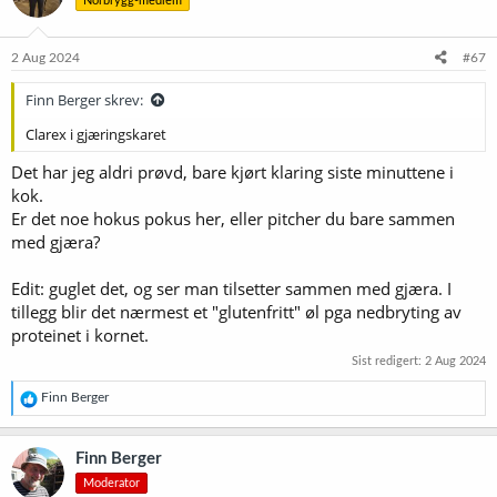
Norbrygg-medlem
j
o
n
e
2 Aug 2024
#67
r
:
Finn Berger skrev:
Clarex i gjæringskaret
Det har jeg aldri prøvd, bare kjørt klaring siste minuttene i
kok.
Er det noe hokus pokus her, eller pitcher du bare sammen
med gjæra?
Edit: guglet det, og ser man tilsetter sammen med gjæra. I
tillegg blir det nærmest et "glutenfritt" øl pga nedbryting av
proteinet i kornet.
Sist redigert:
2 Aug 2024
R
Finn Berger
e
a
k
Finn Berger
s
Moderator
j