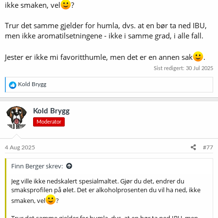
ikke smaken, vel
?
Brewfather
Powerful and easy to use tool for your brewing needs
Trur det samme gjelder for humla, dvs. at en bør ta ned IBU,
share.brewfather.app
men ikke aromatilsetningene - ikke i samme grad, i alle fall.
Vis vedlegget 73640
Jester er ikke mi favoritthumle, men det er en annen sak
.
Sist redigert:
30 Jul 2025
R
Kold Brygg
e
a
k
Kold Brygg
s
Moderator
j
o
n
e
4 Aug 2025
#77
r
:
Finn Berger skrev:
Jeg ville ikke nedskalert spesialmaltet. Gjør du det, endrer du
smaksprofilen på ølet. Det er alkoholprosenten du vil ha ned, ikke
smaken, vel
?
Trur det samme gjelder for humla, dvs. at en bør ta ned IBU, men