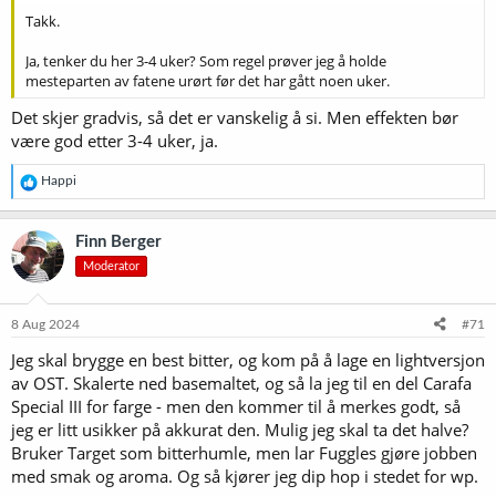
Takk.
Ja, tenker du her 3-4 uker? Som regel prøver jeg å holde
mesteparten av fatene urørt før det har gått noen uker.
Det skjer gradvis, så det er vanskelig å si. Men effekten bør
være god etter 3-4 uker, ja.
R
Happi
e
a
k
Finn Berger
s
Moderator
j
o
n
e
8 Aug 2024
#71
r
Jeg skal brygge en best bitter, og kom på å lage en lightversjon
:
av OST. Skalerte ned basemaltet, og så la jeg til en del Carafa
Special III for farge - men den kommer til å merkes godt, så
jeg er litt usikker på akkurat den. Mulig jeg skal ta det halve?
Bruker Target som bitterhumle, men lar Fuggles gjøre jobben
med smak og aroma. Og så kjører jeg dip hop i stedet for wp.