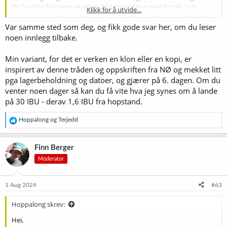
Og hvorfor fungerer egentilig ikke mengdene med humle som
Klikk for å utvide...
Nøgene bruker i sin skala på vår?
Var samme sted som deg, og fikk gode svar her, om du leser
noen innlegg tilbake.
Brewfather
Powerful and easy to use tool for your brewing needs
Min variant, for det er verken en klon eller en kopi, er
share.brewfather.app
inspirert av denne tråden og oppskriften fra NØ og mekket litt
pga lagerbeholdning og datoer, og gjærer på 6. dagen. Om du
venter noen dager så kan du få vite hva jeg synes om å lande
på 30 IBU - derav 1,6 IBU fra hopstand.
R
Hoppalong
og
Terjedd
e
a
k
Finn Berger
s
Moderator
j
o
n
e
1 Aug 2024
#63
r
:
Hoppalong skrev:
Hei,