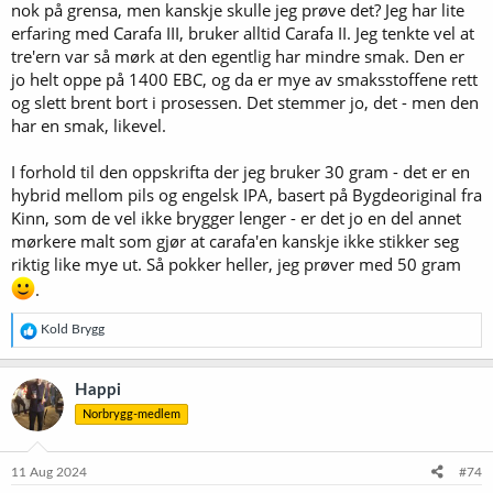
nok på grensa, men kanskje skulle jeg prøve det? Jeg har lite
erfaring med Carafa III, bruker alltid Carafa II. Jeg tenkte vel at
tre'ern var så mørk at den egentlig har mindre smak. Den er
jo helt oppe på 1400 EBC, og da er mye av smaksstoffene rett
og slett brent bort i prosessen. Det stemmer jo, det - men den
har en smak, likevel.
I forhold til den oppskrifta der jeg bruker 30 gram - det er en
hybrid mellom pils og engelsk IPA, basert på Bygdeoriginal fra
Kinn, som de vel ikke brygger lenger - er det jo en del annet
mørkere malt som gjør at carafa'en kanskje ikke stikker seg
riktig like mye ut. Så pokker heller, jeg prøver med 50 gram
.
R
Kold Brygg
e
a
k
Happi
s
Norbrygg-medlem
j
o
n
e
11 Aug 2024
#74
r