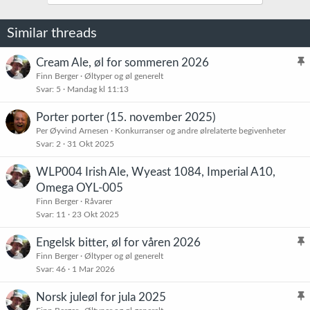
o
n
e
Similar threads
r
:
Cream Ale, øl for sommeren 2026
l
Finn Berger
Øltyper og øl generelt
Svar
5
Mandag kl 11:13
i
s
Porter porter (15. november 2025)
t
Per Øyvind Arnesen
Konkurranser og andre ølrelaterte begivenheter
r
Svar
2
31 Okt 2025
e
t
WLP004 Irish Ale, Wyeast 1084, Imperial A10,
Omega OYL-005
Finn Berger
Råvarer
Svar
11
23 Okt 2025
Engelsk bitter, øl for våren 2026
l
Finn Berger
Øltyper og øl generelt
Svar
46
1 Mar 2026
i
s
Norsk juleøl for jula 2025
t