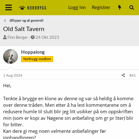
Logg inn
Registrer
Øltyper og øl generelt
Old Salt Tavern
T
S
Finn Berger
24 Okt 2023
r
t
å
a
Hoppalong
d
r
Norbrygg-medlem
s
t
t
d
a
a
1 Aug 2024
#61
r
t
t
o
Hei,
e
r
Tenkte å brygge en klone av denne og var så heldig å komme
over denne tråden. Men etter å ha lest kommentarene om å
redusere humle til slutt blir jeg litt usikker på om oppskriften
min (som er kopi av Nøgene sin anbefaling om gr pr liter) blir
for bitter.
Kan dere gi meg noen velmente anbefalinger før
innhandlingen?