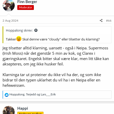
Finn Berger
Moderator
2 Aug 2024
#66
Hoppalong skrev:
Takker
Skal denne være "cloudy" eller tilsetter du klarning?
Jeg tilsetter alltid klarning, uansett - også i Neipa. Supermoss
(Irish Moss) når det gjenstår 5 min av kok, og Clarex i
gjæringskaret. Engelsk bitter skal være klar, men litt tåke kan
aksepteres, om jeg ikke husker feil.
Klarninga tar ut proteiner du ikke vil ha der, og som ikke
bidrar til den typen uklarhet du vil ha i en Neipa eller en
hefeweissen.
R
Hoppalong
,
Terjedd
og
Lars___Erik
e
a
k
Happi
s