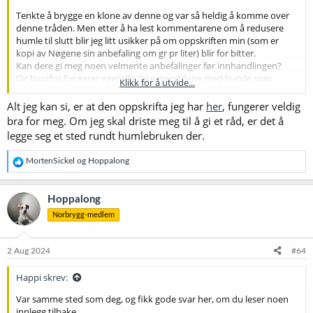
Tenkte å brygge en klone av denne og var så heldig å komme over
denne tråden. Men etter å ha lest kommentarene om å redusere
humle til slutt blir jeg litt usikker på om oppskriften min (som er
kopi av Nøgene sin anbefaling om gr pr liter) blir for bitter.
Kan dere gi meg noen velmente anbefalinger før innhandlingen?
Og hvorfor fungerer egentilig ikke mengdene med humle som
Klikk for å utvide...
Nøgene bruker i sin skala på vår?
Alt jeg kan si, er at den oppskrifta jeg har
her
, fungerer veldig
bra for meg. Om jeg skal driste meg til å gi et råd, er det å
Brewfather
legge seg et sted rundt humlebruken der.
Powerful and easy to use tool for your brewing needs
share.brewfather.app
R
MortenSickel
og
Hoppalong
e
a
k
Hoppalong
s
Norbrygg-medlem
j
o
n
e
2 Aug 2024
#64
r
:
Happi skrev:
Var samme sted som deg, og fikk gode svar her, om du leser noen
innlegg tilbake.