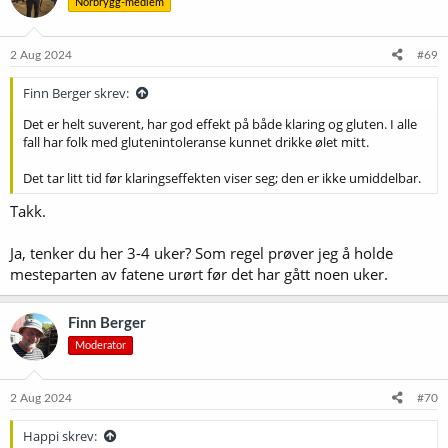
Norbrygg-medlem
j
o
n
e
2 Aug 2024
#69
r
:
Finn Berger skrev:
Det er helt suverent, har god effekt på både klaring og gluten. I alle
fall har folk med glutenintoleranse kunnet drikke ølet mitt.
Det tar litt tid før klaringseffekten viser seg; den er ikke umiddelbar.
Takk.
Ja, tenker du her 3-4 uker? Som regel prøver jeg å holde
mesteparten av fatene urørt før det har gått noen uker.
Finn Berger
Moderator
2 Aug 2024
#70
Happi skrev: