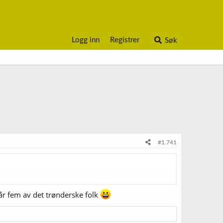
Logg inn
Registrer
Søk
#1.741
 får fem av det trønderske folk