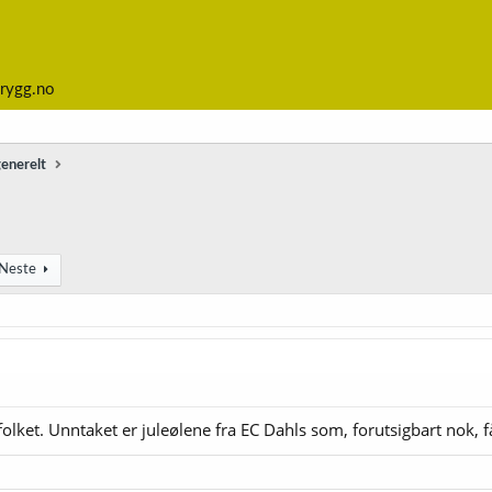
rygg.no
generelt
Neste
av folket. Unntaket er juleølene fra EC Dahls som, forutsigbart nok,