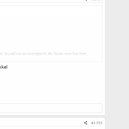
 over, krusøl var en overgjæret ale. Noen som har mer
kkøl
#1.755