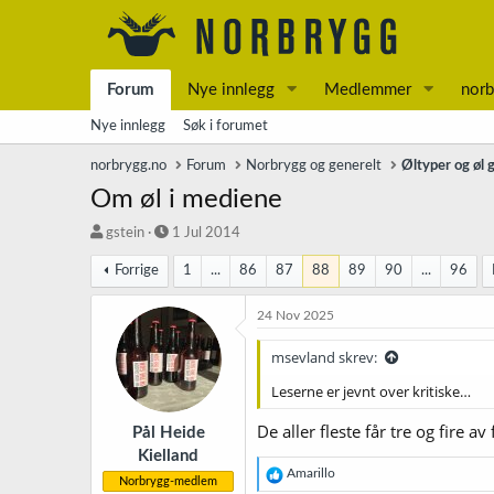
Forum
Nye innlegg
Medlemmer
norb
Nye innlegg
Søk i forumet
norbrygg.no
Forum
Norbrygg og generelt
Øltyper og øl 
Om øl i mediene
T
S
gstein
1 Jul 2014
r
t
Forrige
1
...
86
87
88
89
90
...
96
å
a
d
r
s
t
24 Nov 2025
t
d
a
a
msevland skrev:
r
t
Leserne er jevnt over kritiske…
t
o
e
De aller fleste får tre og fire 
r
Pål Heide
Kielland
R
Amarillo
Norbrygg-medlem
e