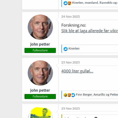
R
Knerten
,
msevland
,
Ravneklo
og 4
e
a
k
24 Nov 2025
s
j
Forskning.no:
o
Slik ble øl laga allerede før viki
n
e
r
john petter
:
R
Knerten
Fylkesstyre
e
a
k
25 Nov 2025
s
j
4000 liter gulløl...
o
n
e
r
john petter
:
R
Finn Berger
,
Amarillo
og
Pette
Fylkesstyre
e
a
k
25 Nov 2025
s
j