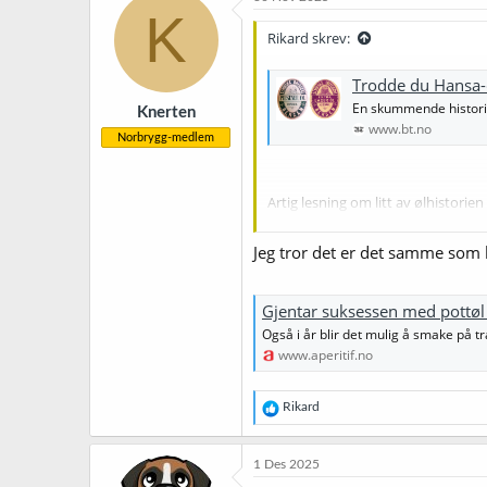
s
K
j
Rikard skrev:
o
n
e
Trodde du Hansa-ø
r
En skummende historie
Knerten
:
www.bt.no
Norbrygg-medlem
Artig lesning om litt av ølhistorie
informasjon om denne øltypen?
Jeg tror det er det samme som 
Gjentar suksessen med pottøl 
Også i år blir det mulig å smake på t
www.aperitif.no
R
Rikard
e
a
k
1 Des 2025
s