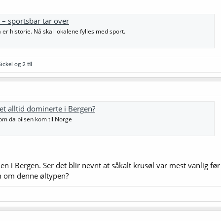
 – sportsbar tar over
er historie. Nå skal lokalene fylles med sport.
ickel
og 2 til
t alltid dominerte i Bergen?
m da pilsen kom til Norge
rien i Bergen. Ser det blir nevnt at såkalt krusøl var mest vanlig fø
n om denne øltypen?