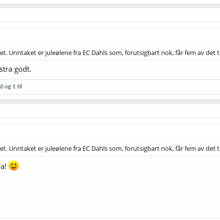
folket. Unntaket er juleølene fra EC Dahls som, forutsigbart nok, får fem av det
tra godt.
nd
og 1 til
folket. Unntaket er juleølene fra EC Dahls som, forutsigbart nok, får fem av det
ra!