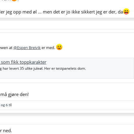
er jeg opp med øl ... men det er jo ikke sikkert jeg er der, da
iewen at
@Espen Breivik
er med.
l som fikk toppkarakter
g har levert 35 ulike juleøl. Her er testpanelets dom.
 må gjøre den!
og 6 til
r ned.