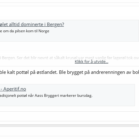
let alltid dominerte i Bergen?
 om da pilsen kom til Norge
n i Bergen. Ser det blir nevnt at såkalt krusøl var mest vanlig før lagerøl tok
Klikk for å utvide...
ble kalt pottøl på østlandet. Ble brygget på andrerenningen av bo
- Aperitif.no
radisjonelt pottøl når Aass Bryggeri markerer bursdag.