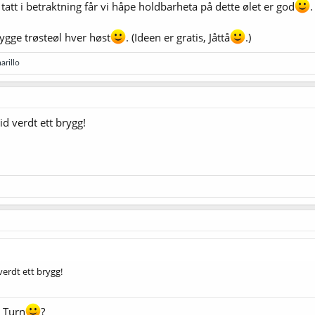
tatt i betraktning får vi håpe holdbarheta på dette ølet er god
.
ygge trøsteøl hver høst
. (Ideen er gratis, Jåttå
.)
arillo
id verdt ett brygg!
verdt ett brygg!
 Turn
?