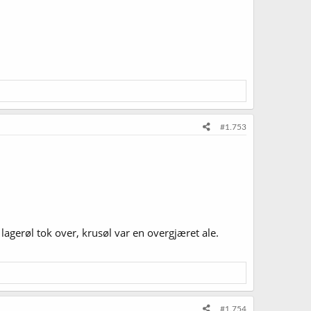
#1.753
r lagerøl tok over, krusøl var en overgjæret ale.
#1.754