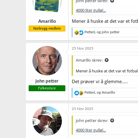
john petter skrev:
o
n
4000 liter gulløl...
e
r
Mener å huske at det var et fot
Amarillo
:
Norbrygg-medlem
R
PetterL
og
john petter
e
a
k
25 Nov 2025
s
j
Amarillo skrev:
o
n
Mener å huske at det var et fotbal
e
r
Det prøver vi å glemme.....
john petter
:
Fylkesstyre
R
PetterL
og
Amarillo
e
a
k
25 Nov 2025
s
j
john petter skrev:
o
n
4000 liter gulløl...
e
r