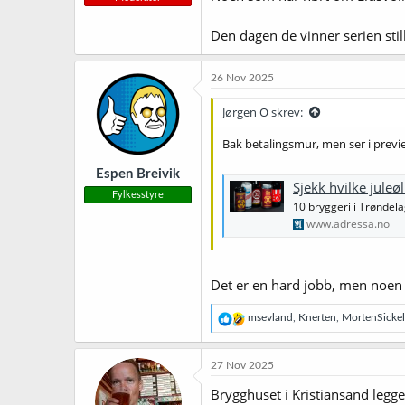
Den dagen de vinner serien still
26 Nov 2025
Jørgen O skrev:
Bak betalingsmur, men ser i prev
Espen Breivik
Sjekk hvilke juleø
Fylkesstyre
10 bryggeri i Trøndela
www.adressa.no
Det er en hard jobb, men noen
R
msevland
,
Knerten
,
MortenSickel
e
a
k
27 Nov 2025
s
j
Brygghuset i Kristiansand legge
o