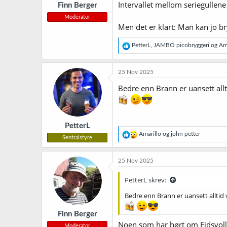
Intervallet mellom seriegullene 
Finn Berger
:
Moderator
Men det er klart: Man kan jo br
R
PetterL
,
JAMBO picobryggeri
og
Am
e
a
k
25 Nov 2025
s
j
Bedre enn Brann er uansett allt
o
n
e
r
PetterL
:
R
Amarillo
og
john petter
Sentralstyre
e
a
k
25 Nov 2025
s
j
PetterL skrev:
o
n
Bedre enn Brann er uansett alltid 
e
r
Finn Berger
:
Noen som har hørt om Eidsvoll
Moderator