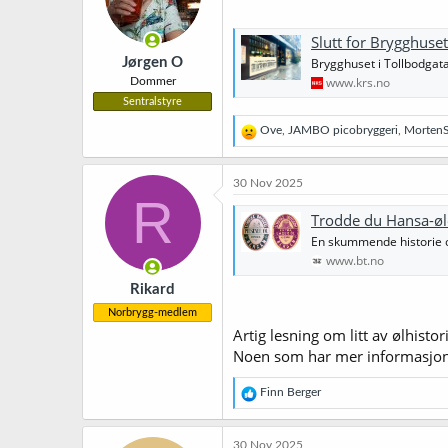
n
e
Slutt for Brygghuset
r
Jørgen O
Brygghuset i Tollbodgata 
:
www.krs.no
Dommer
Sentralstyre
R
Ove
,
JAMBO picobryggeri
,
MortenS
e
a
k
30 Nov 2025
s
R
j
Trodde du Hansa-øle
o
En skummende historie o
n
e
www.bt.no
r
Rikard
:
Norbrygg-medlem
Artig lesning om litt av ølhisto
Noen som har mer informasjo
R
Finn Berger
e
a
k
30 Nov 2025