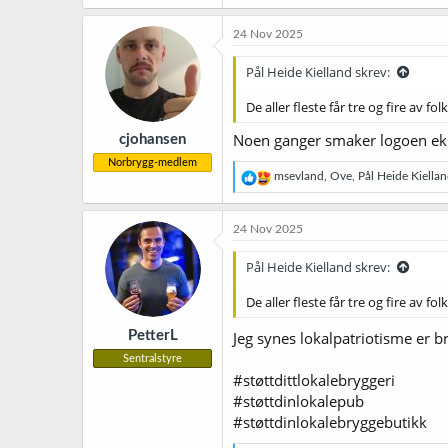
a
k
24 Nov 2025
s
j
Pål Heide Kielland skrev:
o
n
De aller fleste får tre og fire av 
e
r
Noen ganger smaker logoen eks
cjohansen
:
Norbrygg-medlem
R
msevland
,
Ove
,
Pål Heide Kiella
e
a
k
24 Nov 2025
s
j
Pål Heide Kielland skrev:
o
n
De aller fleste får tre og fire av 
e
r
PetterL
Jeg synes lokalpatriotisme er b
:
Sentralstyre
#støttdittlokalebryggeri
#støttdinlokalepub
#støttdinlokalebryggebutikk