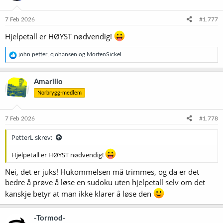
7 Feb 2026
#1.777
Hjelpetall er HØYST nødvendig!
R
john petter
,
cjohansen
og
MortenSickel
e
a
k
Amarillo
s
Norbrygg-medlem
j
o
n
e
7 Feb 2026
#1.778
r
:
PetterL skrev:
Hjelpetall er HØYST nødvendig!
Nei, det er juks! Hukommelsen må trimmes, og da er det
bedre å prøve å løse en sudoku uten hjelpetall selv om det
kanskje betyr at man ikke klarer å løse den
-Tormod-