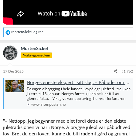
R
MortenSickel
og
Mc.
e
a
k
MortenSickel
s
Norbrygg-medlem
j
o
n
e
17 Des 2025
#1.762
r
:
Norges eneste ekspert i sitt slag: – Påbudet om å brygge juleøl må gjeninnføres!
Tvungen ølbrygging i hele landet. Lovpålagt julefred i tre uker.
Juletre til 13. januar: Norges første «julebibel» er full av
glemte fakta. – Viktig voksenopplæring! humrer forfatteren.
www.aftenposten.no
"– Nettopp. Jeg begynner med ølet fordi dette er den eldste
juletradisjonen vi har i Norge. Å brygge juleøl var påbudt ved
lov. Brøt du den loven, kunne du bli fradømt gård og grunn. I