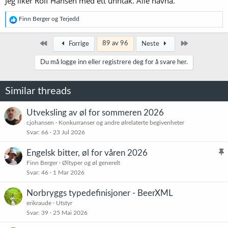
Jeg liker Rolf Hansen med ett unntak. Alle navna.
R
Finn Berger
og
Terjedd
e
a
k
Først
Siste
89 av 96
Forrige
Neste
s
j
Du må logge inn eller registrere deg for å svare her.
o
n
e
Similar threads
r
:
Utveksling av øl for sommeren 2026
cjohansen
Konkurranser og andre ølrelaterte begivenheter
Svar
66
23 Jul 2026
Engelsk bitter, øl for våren 2026
l
Finn Berger
Øltyper og øl generelt
Svar
46
1 Mar 2026
i
s
Norbryggs typedefinisjoner - BeerXML
t
erikraude
Utstyr
r
Svar
39
25 Mai 2026
e
t