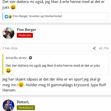
Det sier dattera mi også, jeg liker å erte henne med at det er
juks
R
Finn Berger
,
Knerten
og
MortenSickel
e
a
k
Finn Berger
s
Moderator
j
o
n
e
7 Feb 2026
#1.776
r
:
Amarillo skrev:
Det sier dattera mi også, jeg liker å erte henne med at det er juks
Jeg har skjønt såpass at det der ikke er en sport jeg skal gi
meg inn i
. Holder meg til gammaldags kryssord, type Rolf
Hansen.
PetterL
Sentralstyre