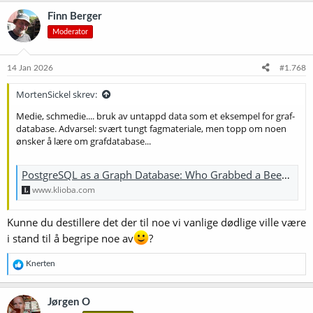
k
Finn Berger
s
Moderator
j
o
n
e
14 Jan 2026
#1.768
r
:
MortenSickel skrev:
Medie, schmedie.... bruk av untappd data som et eksempel for graf-
database. Advarsel: svært tungt fagmateriale, men topp om noen
ønsker å lære om grafdatabase...
PostgreSQL as a Graph Database: Who Grabbed a Beer Together? · Taras Kloba
www.klioba.com
Kunne du destillere det der til noe vi vanlige dødlige ville være
i stand til å begripe noe av
?
R
Knerten
e
a
k
Jørgen O
s