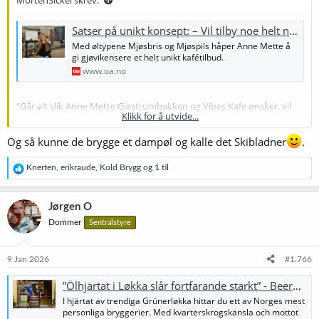
MortenSickel skrev:
Satser på unikt konsept: – Vil tilby noe helt nytt
Med øltypene Mjøsbris og Mjøspils håper Anne Mette å
gi gjøvikensere et helt unikt kafétilbud.
www.oa.no
"Går alt slik Anne Mette Gjestrumbakken og Vibes Kafe ønsker, vil
Klikk for å utvide...
det til sommeren være mulig å nyte kafeens egne hjemmebryggede
øl i gågata på Gjøvik. (...) Dersom alt går i orden vil kafeens
Og så kunne de brygge et dampøl og kalle det Skibladner
.
egetbryggede pilsner og pale ale stå på menyen til sommeren. Disse
skal etter planen hete Mjøspils og Mjøsbris."
R
Knerten
,
erikraude
,
Kold Brygg
og 1 til
e
a
k
Jørgen O
s
Dommer
Sentralstyre
j
o
n
e
9 Jan 2026
#1.766
r
:
”Ölhjärtat i Løkka slår fortfarande starkt” - Beernews
I hjärtat av trendiga Grünerløkka hittar du ett av Norges mest
personliga bryggerier. Med kvarterskrogskänsla och mottot