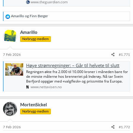
www.theguardian.com
R
Amarillo
og
Finn Berger
e
a
k
Amarillo
s
Norbrygg-medlem
j
o
n
e
7 Feb 2026
#1.771
r
:
Høye strømregninger: – Går til helvete til slutt
Regningen økte fra 2.000 til 10.000 kroner i måneden bare for
de minste målerne hos brenneriet på Inderøy. Nå tar Svein
Berfjord oppgjør med «valgflesk» og prissmitte fra Europa.
www.nettavisen.no
MortenSickel
Norbrygg-medlem
7 Feb 2026
#1.772