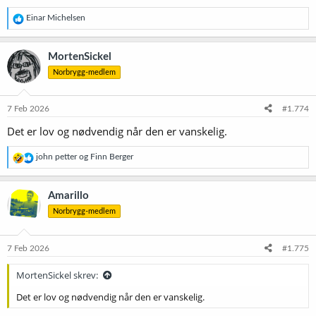
R
Einar Michelsen
e
a
k
MortenSickel
s
Norbrygg-medlem
j
o
n
e
7 Feb 2026
#1.774
r
Det er lov og nødvendig når den er vanskelig.
:
R
john petter
og
Finn Berger
e
a
k
Amarillo
s
Norbrygg-medlem
j
o
n
e
7 Feb 2026
#1.775
r
:
MortenSickel skrev:
Det er lov og nødvendig når den er vanskelig.