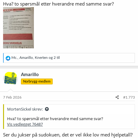
Hva? to spørsmål etter hverandre med samme svar?
R
Mc.
,
Amarillo
,
Knerten
og 2 til
e
a
k
Amarillo
s
Norbrygg-medlem
j
o
n
e
7 Feb 2026
#1.773
r
:
MortenSickel skrev:
Hva? to spørsmål etter hverandre med samme svar?
Vis vedlegget 76487
Ser du jukser på sudokuen, det er vel ikke lov med hjelpetall?