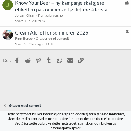
L
Know Your Beer – ny kampanje skal gjøre
J
å
etiketten på kommersielt øl lettere å forstå
s
Jørgen Olsen
Fra Norbrygg.no
t
Svar
0
5 Mai 2026
Cream Ale, øl for sommeren 2026
l
Finn Berger
Øltyper og øl generelt
Svar
5
Mandag kl 11:13
i
s
t
Facebook
Reddit
Pinterest
Tumblr
WhatsApp
E-post
Link
Del:
r
e
t
Øltyper og øl generelt
Dette nettstedet bruker informasjonskapsler (cookies) for å tilpasse innholdet,
Norbrygg-default
skreddersy din opplevelse og holde deg innlogget dersom du registrerer deg.
Ved å fortsette og bruke dette nettstedet, samtykker du i bruken av
Kontakt oss
Vilkår og regler
Personvernregler
Hjelp
Hjem
R
informasjonskapsler.
S