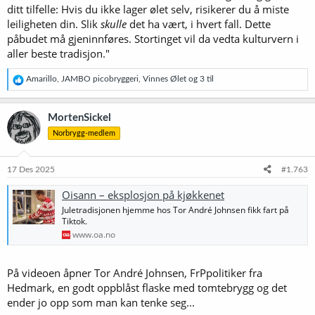
ditt tilfelle: Hvis du ikke lager ølet selv, risikerer du å miste
leiligheten din. Slik
skulle
det ha vært, i hvert fall. Dette
påbudet må gjeninnføres. Stortinget vil da vedta kulturvern i
aller beste tradisjon."
R
Amarillo
,
JAMBO picobryggeri
,
Vinnes Ølet
og 3 til
e
a
k
MortenSickel
s
Norbrygg-medlem
j
o
n
e
17 Des 2025
#1.763
r
:
Oisann – eksplosjon på kjøkkenet
Juletradisjonen hjemme hos Tor André Johnsen fikk fart på
Tiktok.
www.oa.no
På videoen åpner Tor André Johnsen, FrPpolitiker fra
Hedmark, en godt oppblåst flaske med tomtebrygg og det
ender jo opp som man kan tenke seg...