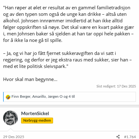
"Han røper at ølet er resultat av en gammel familietradisjon
og av den typen som også de unge kan drikke – altså uten
alkohol. Johnsen innrømmer imidlertid at han ikke alltid
følger oppskriften så nøye. Det skal være en kvart pakke gjær
i, men Johnsen baker så sjelden at han tar oppi hele pakken –
for å ikke la noe gå til spille.
– Ja, og vi har jo fått fjernet sukkeravgiften da vi satt i
regjering, og derfor er jeg ekstra raus med sukker, sier han –
med et lite politisk sleivspark."
Hvor skal man begynne...
Sist redigert:
17 Des 2025
R
Finn Berger
,
Amarillo
,
Jørgen O
og 4 til
e
a
k
MortenSickel
s
Norbrygg-medlem
j
o
n
e
29 Des 2025
#1.764