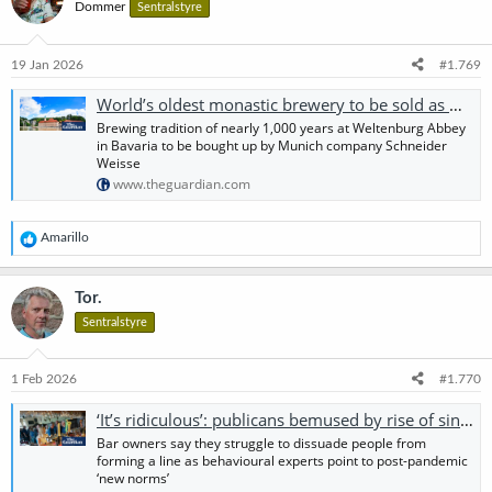
Dommer
Sentralstyre
j
o
n
e
19 Jan 2026
#1.769
r
:
World’s oldest monastic brewery to be sold as German beer sales slide
Brewing tradition of nearly 1,000 years at Weltenburg Abbey
in Bavaria to be bought up by Munich company Schneider
Weisse
www.theguardian.com
R
Amarillo
e
a
k
Tor.
s
Sentralstyre
j
o
n
e
1 Feb 2026
#1.770
r
:
‘It’s ridiculous’: publicans bemused by rise of single-file queues to get served
Bar owners say they struggle to dissuade people from
forming a line as behavioural experts point to post-pandemic
‘new norms’