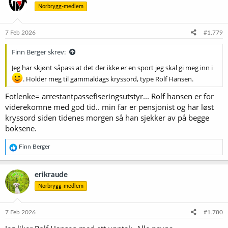
Norbrygg-medlem
7 Feb 2026
#1.779
Finn Berger skrev:
Jeg har skjønt såpass at det der ikke er en sport jeg skal gi meg inn i
. Holder meg til gammaldags kryssord, type Rolf Hansen.
Fotlenke= arrestantpassefiseringsutstyr... Rolf hansen er for
viderekomne med god tid.. min far er pensjonist og har løst
kryssord siden tidenes morgen så han sjekker av på begge
boksene.
R
Finn Berger
e
a
k
erikraude
s
Norbrygg-medlem
j
o
n
e
7 Feb 2026
#1.780
r
: