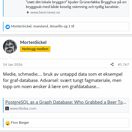
”støtt ditt lokale bryggeri” bjuder Grünerløkka Brygghus på en
bryggpub med både koselig stämning och tydlig karaktär.
www.beernews.se
R
MortenSickel
,
msevland
,
Amarillo
og 1 til
e
a
k
MortenSickel
s
Norbrygg-medlem
j
o
n
e
14 Jan 2026
#1.767
r
Medie, schmedie.... bruk av untappd data som et eksempel
:
for graf-database. Advarsel: svært tungt fagmateriale, men
topp om noen ønsker å lære om grafdatabase...
PostgreSQL as a Graph Database: Who Grabbed a Beer Together? · Taras Kloba
www.klioba.com
R
Finn Berger
e
a