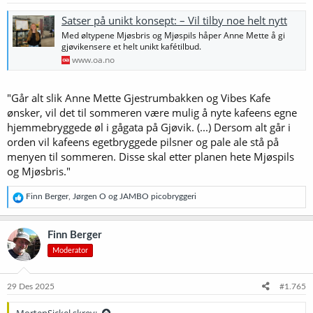
r
:
Satser på unikt konsept: – Vil tilby noe helt nytt
Med øltypene Mjøsbris og Mjøspils håper Anne Mette å gi
gjøvikensere et helt unikt kafétilbud.
www.oa.no
"Går alt slik Anne Mette Gjestrumbakken og Vibes Kafe
ønsker, vil det til sommeren være mulig å nyte kafeens egne
hjemmebryggede øl i gågata på Gjøvik. (...) Dersom alt går i
orden vil kafeens egetbryggede pilsner og pale ale stå på
menyen til sommeren. Disse skal etter planen hete Mjøspils
og Mjøsbris."
R
Finn Berger
,
Jørgen O
og
JAMBO picobryggeri
e
a
k
Finn Berger
s
Moderator
j
o
n
e
29 Des 2025
#1.765
r
: