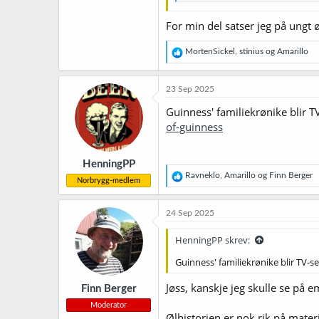
For min del satser jeg på ungt ø
R
MortenSickel
,
stinius
og
Amarillo
e
a
k
23 Sep 2025
s
j
Guinness' familiekrønike blir T
o
of-guinness
n
e
r
HenningPP
:
R
Ravneklo
,
Amarillo
og
Finn Berger
Norbrygg-medlem
e
a
k
24 Sep 2025
s
j
HenningPP skrev:
o
n
Guinness' familiekrønike blir TV-s
e
r
Jøss, kanskje jeg skulle se på e
Finn Berger
:
Moderator
Ølhistorien er nok rik på mate