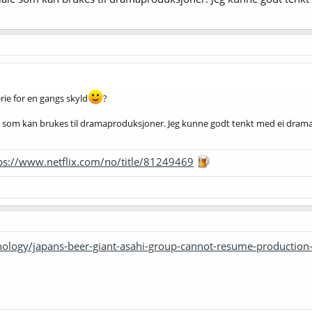
erie for en gangs skyld
?
le som kan brukes til dramaproduksjoner. Jeg kunne godt tenkt med ei drama
ps://www.netflix.com/no/title/81249469
ology/japans-beer-giant-asahi-group-cannot-resume-production-