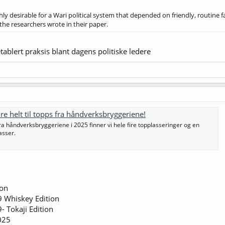
hly desirable for a Wari political system that depended on friendly, routine
the researchers wrote in their paper.
tablert praksis blant dagens politiske ledere
ire helt til topps fra håndverksbryggeriene!
 fra håndverksbryggeriene i 2025 finner vi hele fire topplasseringer og en
asser.
ion
9 Whiskey Edition
- Tokaji Edition
025