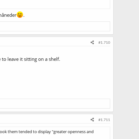
 måneder
.
#1.710
 leave it sitting on a shelf.
#1.711
o took them tended to display "greater openness and