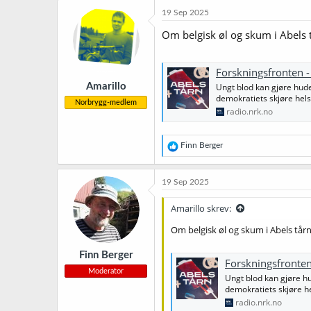
19 Sep 2025
Om belgisk øl og skum i Abels 
Forskningsfronten -
Amarillo
Ungt blod kan gjøre hud
demokratiets skjøre helse
Norbrygg-medlem
radio.nrk.no
R
Finn Berger
e
a
k
19 Sep 2025
s
j
Amarillo skrev:
o
n
Om belgisk øl og skum i Abels tår
e
r
Finn Berger
:
Forskningsfronten
Moderator
Ungt blod kan gjøre h
demokratiets skjøre he
radio.nrk.no