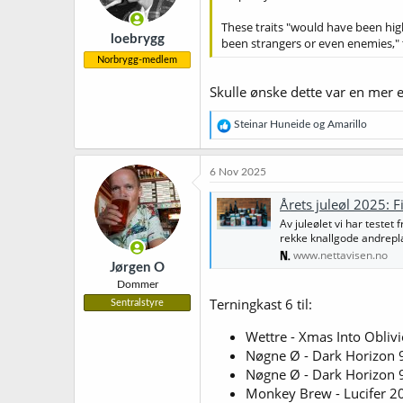
e
These traits "would have been hig
r
loebrygg
:
been strangers or even enemies," 
Norbrygg-medlem
Skulle ønske dette var en mer e
R
Steinar Huneide
og
Amarillo
e
a
k
6 Nov 2025
s
j
Årets juleøl 2025: F
o
Av juleølet vi har testet
n
rekke knallgode andrepl
e
r
www.nettavisen.no
Jørgen O
:
Dommer
Terningkast 6 til:
Sentralstyre
Wettre - Xmas Into Obliv
Nøgne Ø - Dark Horizon 
Nøgne Ø - Dark Horizon 9
Monkey Brew - Lucifer 2