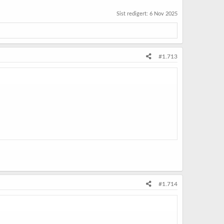
Sist redigert:
6 Nov 2025
#1.713
#1.714