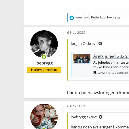
R
msevland
,
PetterL
og
loebrygg
e
a
k
6 Nov 2025
s
j
Jørgen O skrev:
o
n
e
Årets juleøl 2025:
r
Av juleølet vi har tes
loebrygg
:
rekke knallgode andre
Norbrygg-medlem
www.nettavisen.no
har du noen avsløringer å k
6 Nov 2025
loebrygg skrev:
har du noen avsløringer å komm