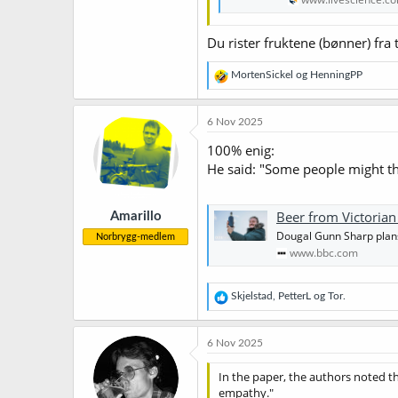
Du rister fruktene (bønner) fra 
R
MortenSickel
og
HenningPP
e
a
k
6 Nov 2025
s
j
100% enig:
o
He said: "Some people might thin
n
e
r
Beer from Victorian
Amarillo
:
Dougal Gunn Sharp plans t
Norbrygg-medlem
www.bbc.com
R
Skjelstad
,
PetterL
og
Tor.
e
a
k
6 Nov 2025
s
j
In the paper, the authors noted t
o
empathy."
n