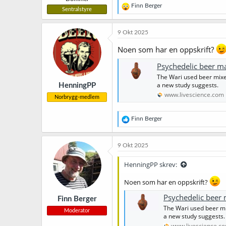
R
Finn Berger
Sentralstyre
e
a
k
9 Okt 2025
s
j
Noen som har en oppskrift?
o
n
Psychedelic beer may have
e
The Wari used beer mixed
r
a new study suggests.
HenningPP
:
www.livescience.com
Norbrygg-medlem
R
Finn Berger
e
a
k
9 Okt 2025
s
j
HenningPP skrev:
o
n
Noen som har en oppskrift?
e
r
Psychedelic beer may ha
Finn Berger
:
The Wari used beer mi
Moderator
a new study suggests.
www.livescience.c