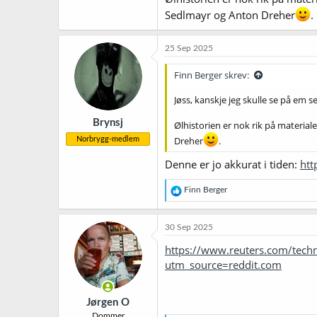
Sedlmayr og Anton Dreher
.
25 Sep 2025
Finn Berger skrev:
Jøss, kanskje jeg skulle se på em s
Brynsj
Ølhistorien er nok rik på materia
Dreher
.
Norbrygg-medlem
Denne er jo akkurat i tiden:
htt
R
Finn Berger
e
a
k
30 Sep 2025
s
j
https://www.reuters.com/techn
o
utm_source=reddit.com
n
e
r
Jørgen O
:
Dommer