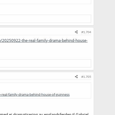
#1.704
le/20250922-the-real-family-drama-behind-house-
#1.705
e-real-family-drama-behind-house-of-guinness
 med ei dramatisering av englandsferden tl Gabriel