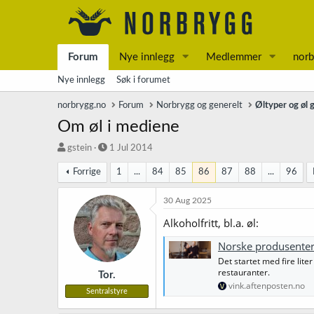
Forum
Nye innlegg
Medlemmer
norb
Nye innlegg
Søk i forumet
norbrygg.no
Forum
Norbrygg og generelt
Øltyper og øl 
Om øl i mediene
T
S
gstein
1 Jul 2014
r
t
Forrige
1
...
84
85
86
87
88
...
96
å
a
d
r
s
t
30 Aug 2025
t
d
Alkoholfritt, bl.a. øl:
a
a
r
t
Norske produsenter 
t
o
Det startet med fire lit
e
restauranter.
r
Tor.
vink.aftenposten.no
Sentralstyre