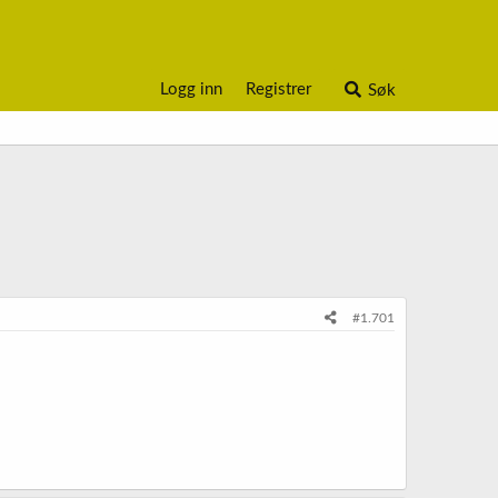
Logg inn
Registrer
Søk
#1.701